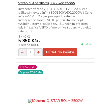
VEITO BLADE SILVER, infrazářič 2000W
Infračervený zářič VEITO BLADE SILVER 2000 W s
dálkovám ovládáním ( 800/1200/1600/2000W ) Co je
infrazářič VEITO a jak pracuje? Elektrické
Infračervené topení VEITO je unikátní koncept
vytápění, který pracuje s tzv. „Slunečním efektem“,
kdy infrazářiče VEITO přímo ohřívají povrchy objektů
(stěna, ná...
8 440 Kč
5 850 Kč
/
ks
skladem
4 835 Kč
bez DPH
Přidat do košíku
TOP produkt
Doprava ZDARMA