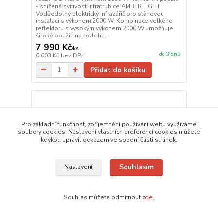
- snížená svítivost infratrubice AMBER LIGHT
Voděodolný elektrický infrazářič pro stěnovou
instalaci s výkonem 2000 W. Kombinace velkého
reflektoru s vysokým výkonem 2000 W umožňuje
široké použití na rozlehl...
7 990 Kč
/
ks
do 3 dnů
6 603 Kč
bez DPH
Přidat do košíku
Pro základní funkčnost, zpříjemnění používání webu využíváme
soubory cookies. Nastavení vlastních preferencí cookies můžete
kdykoli upravit odkazem ve spodní části stránek.
Souhlasím
Nastavení
Souhlas můžete odmítnout
zde
.