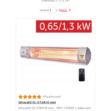
Zobrazuji 1-72 z 247
strana
z 4
další
4 hodnocení
Infrazářič IQ-STAR M mini
Infrazářič IQ-STAR M mini - 650 / 1300W s dálkovým