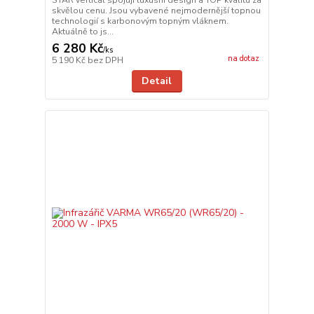
STAR vertical spojují luxusní design a TOP kvalitu za
skvělou cenu. Jsou vybavené nejmodernější topnou
technologií s karbonovým topným vláknem.
Aktuálně to js...
6 280 Kč
/
ks
na dotaz
5 190 Kč
bez DPH
Detail