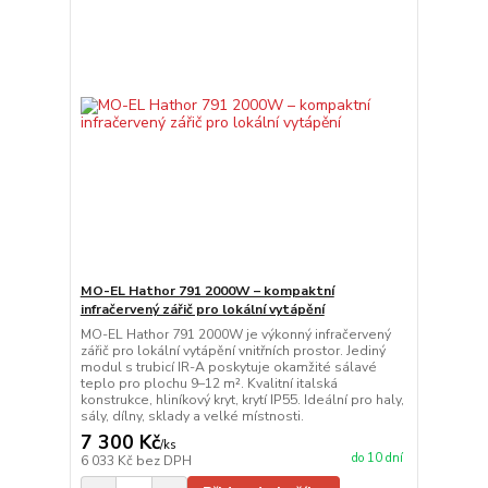
MO-EL Hathor 791 2000W – kompaktní
infračervený zářič pro lokální vytápění
MO-EL Hathor 791 2000W je výkonný infračervený
zářič pro lokální vytápění vnitřních prostor. Jediný
modul s trubicí IR-A poskytuje okamžité sálavé
teplo pro plochu 9–12 m². Kvalitní italská
konstrukce, hliníkový kryt, krytí IP55. Ideální pro haly,
sály, dílny, sklady a velké místnosti.
7 300 Kč
/
ks
do 10 dní
6 033 Kč
bez DPH