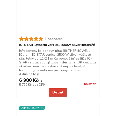
1 hodnocení
IQ-STAR IQtherm vertical 2500W silver Infrazářič
Infračervený karbonový infrazářič THERMOWELL
IQtherm IQ-STAR vertical 2500 W silver, výškově
stavitelný od 1,1-2,1 m Karbonové infrazářiče IQ-
STAR vertical spojují luxusní design a TOP kvalitu za
skvělou cenu. Jsou vybavené nejmodernější topnou
technologií s karbonovým topným vláknem.
Aktuálně to js...
6 980 Kč
/
ks
na dotaz
5 769 Kč
bez DPH
Detail
Doprava ZDARMA