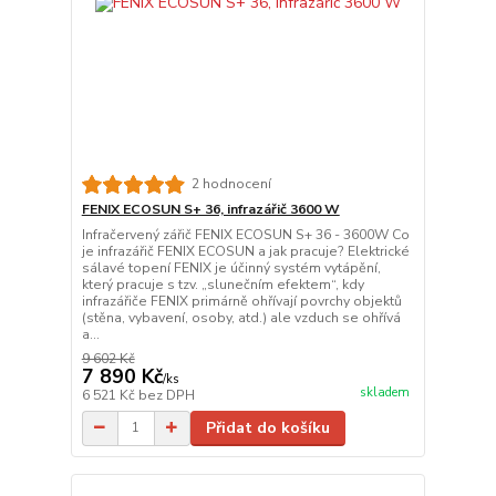
2 hodnocení
FENIX ECOSUN S+ 36, infrazářič 3600 W
Infračervený zářič FENIX ECOSUN S+ 36 - 3600W Co
je infrazářič FENIX ECOSUN a jak pracuje? Elektrické
sálavé topení FENIX je účinný systém vytápění,
který pracuje s tzv. „slunečním efektem“, kdy
infrazářiče FENIX primárně ohřívají povrchy objektů
(stěna, vybavení, osoby, atd.) ale vzduch se ohřívá
a...
9 602 Kč
7 890 Kč
/
ks
skladem
6 521 Kč
bez DPH
Přidat do košíku