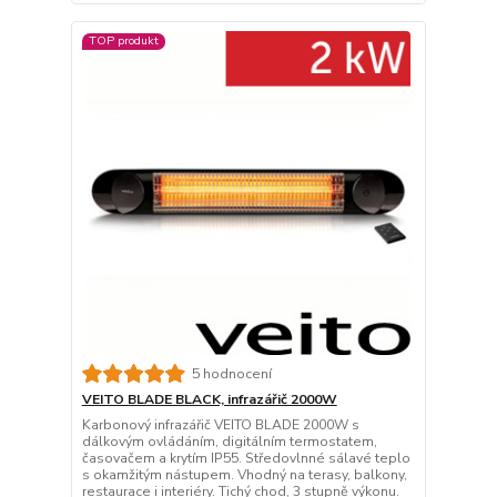
TOP produkt
5 hodnocení
VEITO BLADE BLACK, infrazářič 2000W
Karbonový infrazářič VEITO BLADE 2000W s
dálkovým ovládáním, digitálním termostatem,
časovačem a krytím IP55. Středovlnné sálavé teplo
s okamžitým nástupem. Vhodný na terasy, balkony,
restaurace i interiéry. Tichý chod, 3 stupně výkonu.