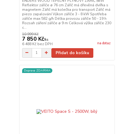
ENDERS WOOD TEPELNÝ PLYNOVÝ ZÁŘIČ 8kW
Reflektor zářiče ø 76 cm Zářič má dřevěná dvířka s
magnetem Zářič má kolečka pro transport Zářič má
piezo zapalování Výkon zářiče 3 - 8 kW Spotřeba
zářiče max 582 g/h Délka provozu zářiče 50 - 19 h
Rozsah záření zářiče ø 9 m Celková výška zářiče 230
c...
10 999 Kč
7 850 Kč
/
ks
na dotaz
6 488 Kč
bez DPH
Přidat do košíku
Doprava ZDARMA