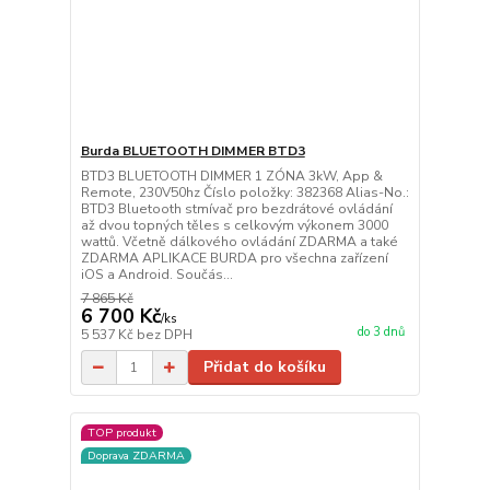
Burda BLUETOOTH DIMMER BTD3
BTD3 BLUETOOTH DIMMER 1 ZÓNA 3kW, App &
Remote, 230V50hz Číslo položky: 382368 Alias-No.:
BTD3 Bluetooth stmívač pro bezdrátové ovládání
až dvou topných těles s celkovým výkonem 3000
wattů. Včetně dálkového ovládání ZDARMA a také
ZDARMA APLIKACE BURDA pro všechna zařízení
iOS a Android. Součás...
7 865 Kč
6 700 Kč
/
ks
do 3 dnů
5 537 Kč
bez DPH
Přidat do košíku
TOP produkt
Doprava ZDARMA