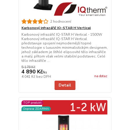
2 hodnocení
Karbonový infrazářič IQ-STAR H Vertical
Karbonový infrazářič IQ-STAR H Vertical - 1500W
Karbonový infrazářič IQ-STAR H Vertical
představuje spojení nejmodernější topné
technologie s luxusním minimalistickým designem,
jehož základem je štíhlé elipsovité tělo infrazářiče
a malý, přitom však velmi stabilní podstavec. Celé
tělo infrazářiče ...
5 178 Kč
4 890 Kč
/
ks
na dotaz
4 041 Kč
bez DPH
Detail
TOP produkt
Doprava ZDARMA