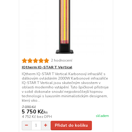
2 hodnocení
IQtherm IQ-STAR T Vertical
IQtherm IQ-STAR T Vertical Karbonový infrazářič s
dálkovým ovládáním 2000W Karbonové infrazářiče
IQ-STAR T Vertical jsou skutečným skvostem v
oblasti moderního vytápění. Tyto špičkové přístroje
v sobě dokonale snoubí nejpokročilejší topnou
technologii s luxusním minimalistickým designem,
který oko...
7 090 Kč
5 750 Kč
/
ks
skladem
4 752 Kč
bez DPH
Přidat do košíku