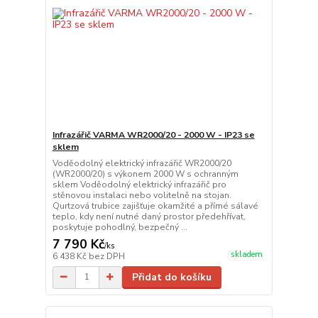
Infrazářič VARMA WR2000/20 - 2000 W - IP23 se
sklem
Voděodolný elektrický infrazářič WR2000/20
(WR2000/20) s výkonem 2000 W s ochranným
sklem Voděodolný elektrický infrazářič pro
stěnovou instalaci nebo volitelně na stojan.
Qurtzová trubice zajišťuje okamžité a přímé sálavé
teplo, kdy není nutné daný prostor předehřívat,
poskytuje pohodlný, bezpečný ...
7 790 Kč
/
ks
skladem
6 438 Kč
bez DPH
Přidat do košíku