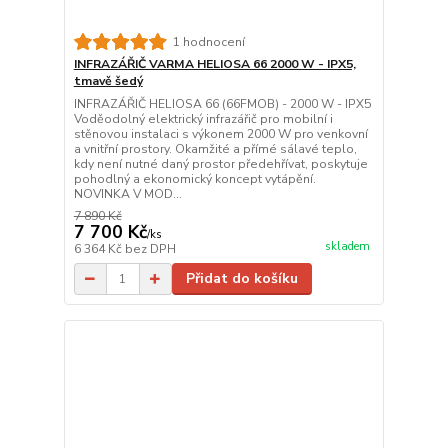
1 hodnocení
INFRAZÁŘIČ VARMA HELIOSA 66 2000 W - IPX5,
tmavě šedý
INFRAZÁŘIČ HELIOSA 66 (66FMOB) - 2000 W - IPX5
Voděodolný elektrický infrazářič pro mobilní i
stěnovou instalaci s výkonem 2000 W pro venkovní
a vnitřní prostory. Okamžité a přímé sálavé teplo,
kdy není nutné daný prostor předehřívat, poskytuje
pohodlný a ekonomický koncept vytápění.
NOVINKA V MOD...
7 890 Kč
7 700 Kč
/
ks
skladem
6 364 Kč
bez DPH
Přidat do košíku