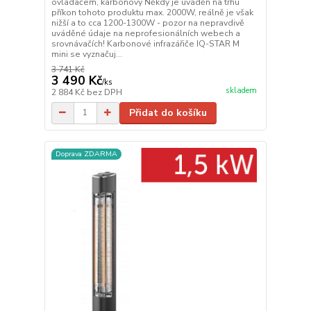
ovladačem, karbonový Někdy je uváděn na trhu
příkon tohoto produktu max. 2000W, reálně je však
nižší a to cca 1200-1300W - pozor na nepravdivě
uváděné údaje na neprofesionálních webech a
srovnávačích! Karbonové infrazářiče IQ-STAR M
mini se vyznačuj...
3 741 Kč
3 490 Kč
/
ks
skladem
2 884 Kč
bez DPH
Přidat do košíku
Doprava ZDARMA