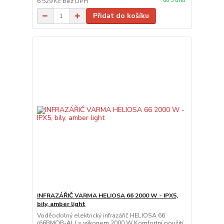
do 3 dnů
6 529 Kč
bez DPH
Přidat do košíku
INFRAZÁŘIČ VARMA HELIOSA 66 2000 W - IPX5,
bily, amber light
Voděodolný elektrický infrazářič HELIOSA 66
(66BMOB-AL) s výkonem 2000 W Komfortní použití