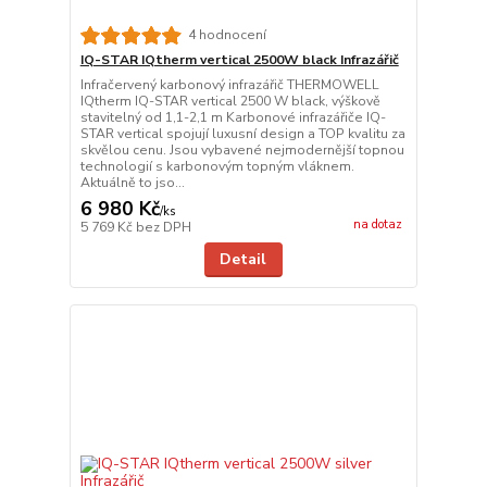
4 hodnocení
IQ-STAR IQtherm vertical 2500W black Infrazářič
Infračervený karbonový infrazářič THERMOWELL
IQtherm IQ-STAR vertical 2500 W black, výškově
stavitelný od 1,1-2,1 m Karbonové infrazářiče IQ-
STAR vertical spojují luxusní design a TOP kvalitu za
skvělou cenu. Jsou vybavené nejmodernější topnou
technologií s karbonovým topným vláknem.
Aktuálně to jso...
6 980 Kč
/
ks
na dotaz
5 769 Kč
bez DPH
Detail