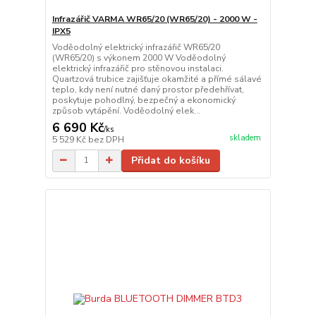
Infrazářič VARMA WR65/20 (WR65/20) - 2000 W -
IPX5
Voděodolný elektrický infrazářič WR65/20
(WR65/20) s výkonem 2000 W Voděodolný
elektrický infrazářič pro stěnovou instalaci.
Quartzová trubice zajišťuje okamžité a přímé sálavé
teplo, kdy není nutné daný prostor předehřívat,
poskytuje pohodlný, bezpečný a ekonomický
způsob vytápění. Voděodolný elek...
6 690 Kč
/
ks
skladem
5 529 Kč
bez DPH
Přidat do košíku