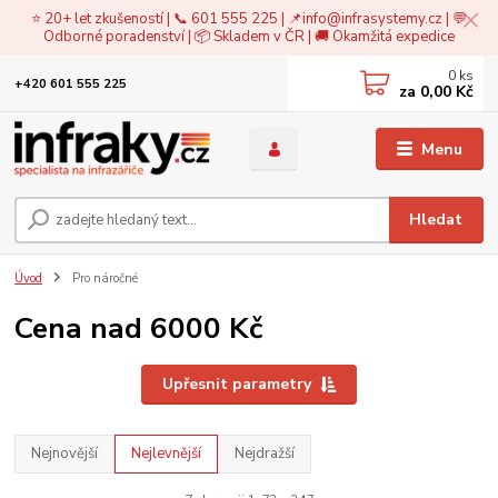
⭐ 20+ let zkušeností | 📞 601 555 225 | 📌
info@infrasystemy.cz
| 💬
Odborné poradenství | 📦 Skladem v ČR | 🚚 Okamžitá expedice
0
ks
+420 601 555 225
za
0,00 Kč
Menu
Hledat
Úvod
Pro náročné
Cena nad 6000 Kč
Upřesnit parametry
Nejnovější
Nejlevnější
Nejdražší