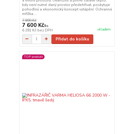
a vnitřní prostory. Okamžité a přímé sálavé teplo,
kdy není nutné daný prostor předehřívat, poskytuje
pohodlný a ekonomický koncept vytápění. Ochranná
mřížka....
7 890 Kč
7 600 Kč
/
ks
skladem
6 281 Kč
bez DPH
Přidat do košíku
TOP produkt