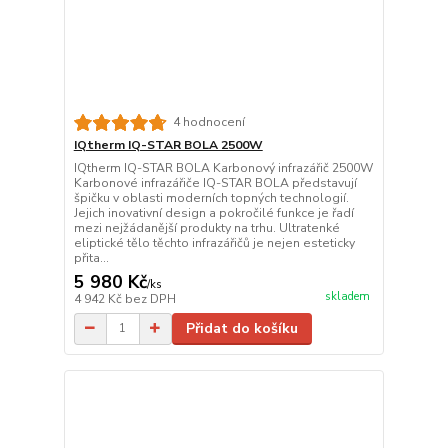
4 hodnocení
IQtherm IQ-STAR BOLA 2500W
IQtherm IQ-STAR BOLA Karbonový infrazářič 2500W
Karbonové infrazářiče IQ-STAR BOLA představují
špičku v oblasti moderních topných technologií.
Jejich inovativní design a pokročilé funkce je řadí
mezi nejžádanější produkty na trhu. Ultratenké
eliptické tělo těchto infrazářičů je nejen esteticky
přita...
5 980 Kč
/
ks
skladem
4 942 Kč
bez DPH
Přidat do košíku