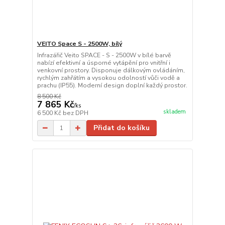
VEITO Space S - 2500W, bílý
Infrazářič Veito SPACE - S - 2500W v bílé barvě
nabízí efektivní a úsporné vytápění pro vnitřní i
venkovní prostory. Disponuje dálkovým ovládáním,
rychlým zahřátím a vysokou odolností vůči vodě a
prachu (IP55). Moderní design doplní každý prostor.
8 500 Kč
7 865 Kč
/
ks
skladem
6 500 Kč
bez DPH
Přidat do košíku