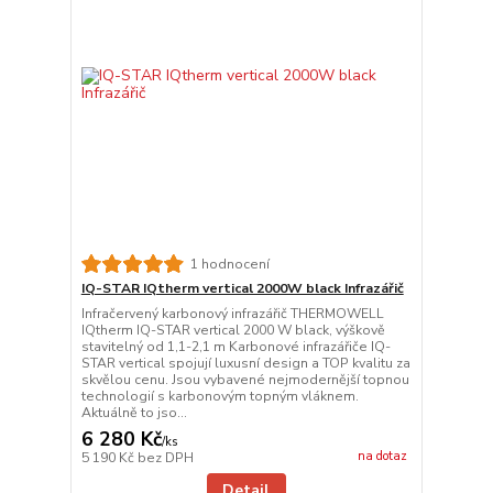
1 hodnocení
IQ-STAR IQtherm vertical 2000W black Infrazářič
Infračervený karbonový infrazářič THERMOWELL
IQtherm IQ-STAR vertical 2000 W black, výškově
stavitelný od 1,1-2,1 m Karbonové infrazářiče IQ-
STAR vertical spojují luxusní design a TOP kvalitu za
skvělou cenu. Jsou vybavené nejmodernější topnou
technologií s karbonovým topným vláknem.
Aktuálně to jso...
6 280 Kč
/
ks
na dotaz
5 190 Kč
bez DPH
Detail