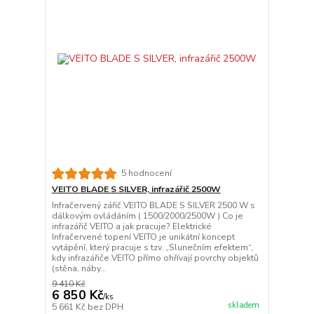
5 hodnocení
VEITO BLADE S SILVER, infrazářič 2500W
Infračervený zářič VEITO BLADE S SILVER 2500 W s
dálkovým ovládáním ( 1500/2000/2500W ) Co je
infrazářič VEITO a jak pracuje? Elektrické
Infračervené topení VEITO je unikátní koncept
vytápění, který pracuje s tzv. „Slunečním efektem“,
kdy infrazářiče VEITO přímo ohřívají povrchy objektů
(stěna, náby...
9 410 Kč
6 850 Kč
/
ks
skladem
5 661 Kč
bez DPH