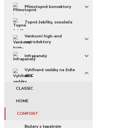
Přímotopné konvektory
Topné žebříky, osoušeče
Venkovní high-end
reproduktory
Infrapanely
Vyhřívané sedáky na židle
40°C
CLASSIC
HOME
COMFORT
Bojlery s tepelným