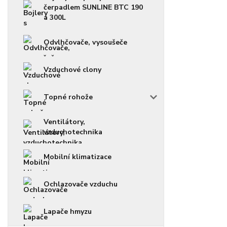
čerpadlem SUNLINE BTC 190
a 300L
Odvlhčovače, vysoušeče
Vzduchové clony
Topné rohože
Ventilátory,
vzduchotechnika
Mobilní klimatizace
Ochlazovače vzduchu
Lapače hmyzu