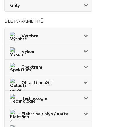
Grily
DLE PARAMETRŮ
Výrobce
Výkon
Spektrum
Oblasti použití
Technologie
Elektřina / plyn / nafta