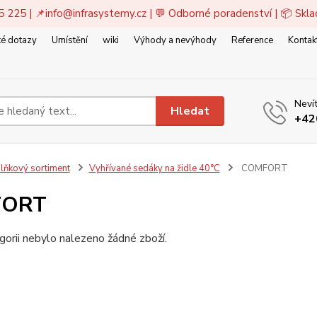
5 225 | 📌
info@infrasystemy.cz
| 💬 Odborné poradenství | 📦 Skl
é dotazy
Umístění
wiki
Výhody a nevýhody
Reference
Kontak
Nevít
Hledat
+42
lňkový sortiment
Vyhřívané sedáky na židle 40°C
COMFORT
FORT
gorii nebylo nalezeno žádné zboží.