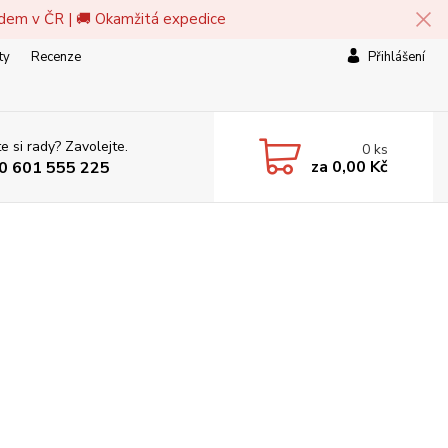
adem v ČR | 🚚 Okamžitá expedice
ty
Recenze
Přihlášení
e si rady? Zavolejte.
0
ks
za
0,00 Kč
0 601 555 225