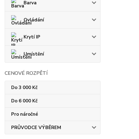
Barva
Ovládání
Krytí IP
Umístění
CENOVÉ ROZPĚTÍ
Do 3 000 Kč
Do 6 000 Kč
Pro náročné
PRŮVODCE VÝBĚREM