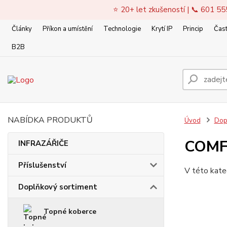
⭐ 20+ let zkušeností | 📞 601 55
Články
Příkon a umístění
Technologie
Krytí IP
Princip
Čast
B2B
NABÍDKA PRODUKTŮ
Úvod
Dop
COM
INFRAZÁŘIČE
Příslušenství
V této kate
Doplňkový sortiment
Topné koberce