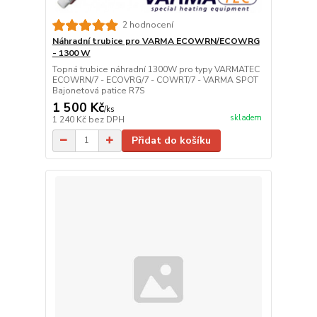
2 hodnocení
Náhradní trubice pro VARMA ECOWRN/ECOWRG
- 1300 W
Topná trubice náhradní 1300W pro typy VARMATEC
ECOWRN/7 - ECOVRG/7 - COWRT/7 - VARMA SPOT
Bajonetová patice R7S
1 500 Kč
/
ks
skladem
1 240 Kč
bez DPH
Přidat do košíku