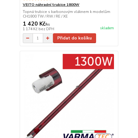
VEITO náhradní trubice 1800W
Topná trubice s karbonovým vláknem k modelům
CH1800 TW / RW / RE / XE
1 420 Kč
/
ks
skladem
1 174 Kč
bez DPH
Přidat do košíku