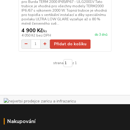
pro Burda TERM 2000 IP65/IP67 - ULG2001V Tato
trubice je vhodná pro všechny modely TERM2000
IP6 /67 s výkonem 2000 W. Topná trubice je vhodná
pro topidla s vertikální instalací a díky speciálnímu
povlaku ULTRA LOW GLARE vyzařuje až o 80 %
méně červeného svě...
4 900 Kč
/
ks
do 3 dnů
4 050 Kč
bez DPH
Přidat do košíku
strana
z 1
Nakupování