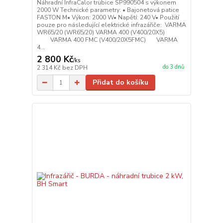
Náhradní InfraCalor trubice SP990504 s výkonem
2000 W Technické parametry: • Bajonetová patice
FASTON M• Výkon: 2000 W• Napětí: 240 V• Použití
pouze pro následující elektrické infrazářiče: VARMA
WR65/20 (WR65/20) VARMA 400 (V400/20X5)
VARMA 400 FMC (V400/20X5FMC) VARMA
4...
2 800 Kč
/
ks
do 3 dnů
2 314 Kč
bez DPH
Přidat do košíku