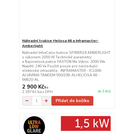
Náhradní trubice Heliosa 66 a Inframaster-
Amberlight
Náhradní InfraCalor trubice SP990518 AMBERLIGHT
s výkonem 2000 W Technické parametry:
• Bajonetová patice FASTON M• Výkon: 2000 W•
Napětí: 240 V• Použití pouze pro následující
elektrické infrazářiče: INFRAMASTER - IC1006-
ALVARMA TANDEM 550/20B-ALHELIOSA 66 -
66B20-AL
2 900 Kč
/
ks
do 3 dnů
2 397 Kč
bez DPH
Přidat do košíku