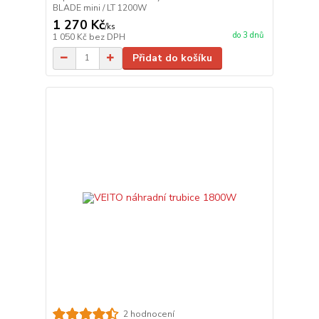
BLADE mini / LT 1200W
1 270 Kč
/
ks
do 3 dnů
1 050 Kč
bez DPH
Přidat do košíku
2 hodnocení