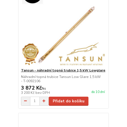
Tansun - náhradní topná trubice 1,5 kW Lowglare
Náhradní topná trubice Tansun Low Glare 1,5 kW
- T-0092106
3 872 Kč
/
ks
do 10 dní
3 200 Kč
bez DPH
Přidat do košíku