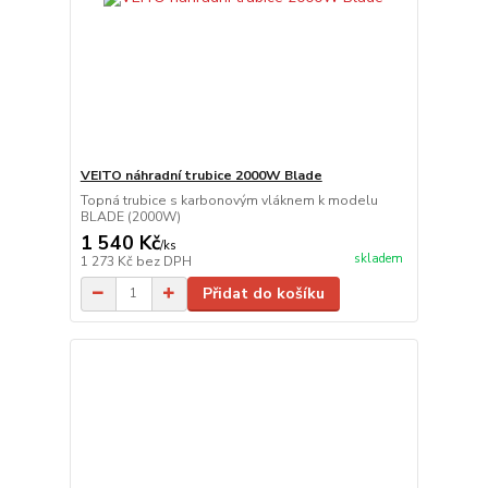
VEITO náhradní trubice 2000W Blade
Topná trubice s karbonovým vláknem k modelu
BLADE (2000W)
1 540 Kč
/
ks
skladem
1 273 Kč
bez DPH
Přidat do košíku