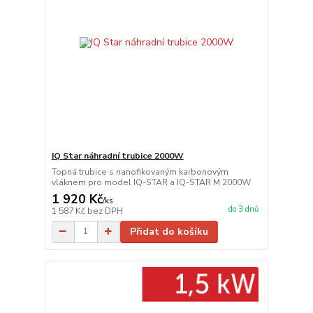
IQ Star náhradní trubice 2000W
Topná trubice s nanofikovaným karbonovým
vláknem pro model IQ-STAR a IQ-STAR M 2000W
1 920 Kč
/
ks
do 3 dnů
1 587 Kč
bez DPH
Přidat do košíku