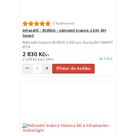
1 hodnocení
Infrazářič - BURDA - náhradní trubice 2 kW, BH
Smart
Náhradní trubice BURDA 2 kW pro Burda BH SMART
IP24
2 830 Kč
/
ks
do 3 dnů
2 339 Kč
bez DPH
Přidat do košíku