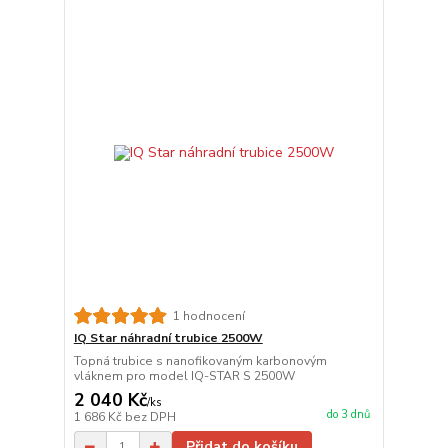
1 hodnocení
IQ Star náhradní trubice 2500W
Topná trubice s nanofikovaným karbonovým
vláknem pro model IQ-STAR S 2500W
2 040 Kč
/
ks
do 3 dnů
1 686 Kč
bez DPH
Přidat do košíku