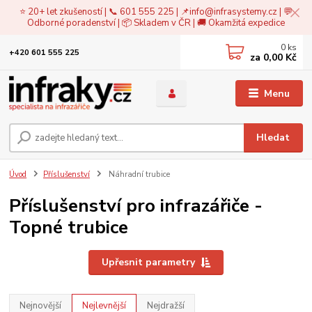
⭐ 20+ let zkušeností | 📞 601 555 225 | 📌
info@infrasystemy.cz
| 💬
Odborné poradenství | 📦 Skladem v ČR | 🚚 Okamžitá expedice
0
ks
+420 601 555 225
za
0,00 Kč
Menu
Hledat
Úvod
Příslušenství
Náhradní trubice
Příslušenství pro infrazářiče -
Topné trubice
Upřesnit parametry
Nejnovější
Nejlevnější
Nejdražší