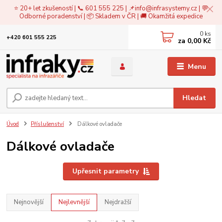
⭐ 20+ let zkušeností | 📞 601 555 225 | 📌
info@infrasystemy.cz
| 💬
Odborné poradenství | 📦 Skladem v ČR | 🚚 Okamžitá expedice
0
ks
+420 601 555 225
za
0,00 Kč
Menu
Hledat
Úvod
Příslušenství
Dálkové ovladače
Dálkové ovladače
Upřesnit parametry
Nejnovější
Nejlevnější
Nejdražší