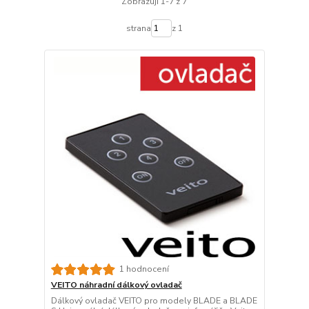
Zobrazuji 1-7 z 7
strana
z 1
1 hodnocení
VEITO náhradní dálkový ovladač
Dálkový ovladač VEITO pro modely BLADE a BLADE