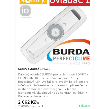
Somfy ovladač SINGLE
Dálkový ovladač BURDA pro technologii SOMFY a
HOMECONTROL Situo 1 Varianta io II Pure je
bezdrátový ruční vysílač s rolovacím kolečkem pro
ruční ovládání io-drive nebo io-radio přijímače na
místě pomocí rádiového signálu. • Možné
jednoduché, skupinové nebo centrální ovládání •
Rolovací kolečko pro p...
2 662 Kč
/
ks
skladem
2 200 Kč
bez DPH