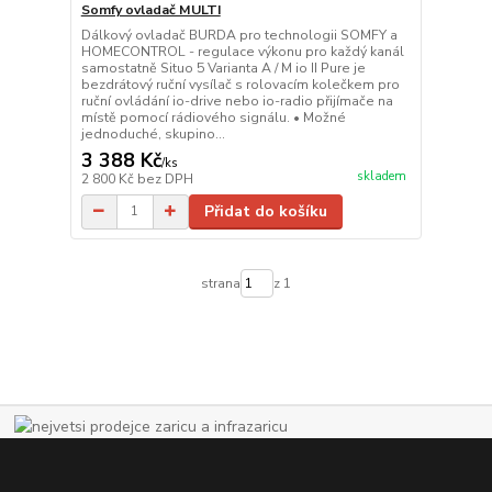
Somfy ovladač MULTI
Dálkový ovladač BURDA pro technologii SOMFY a
HOMECONTROL - regulace výkonu pro každý kanál
samostatně Situo 5 Varianta A / M io II Pure je
bezdrátový ruční vysílač s rolovacím kolečkem pro
ruční ovládání io-drive nebo io-radio přijímače na
místě pomocí rádiového signálu. • Možné
jednoduché, skupino...
3 388 Kč
/
ks
skladem
2 800 Kč
bez DPH
Přidat do košíku
strana
z 1