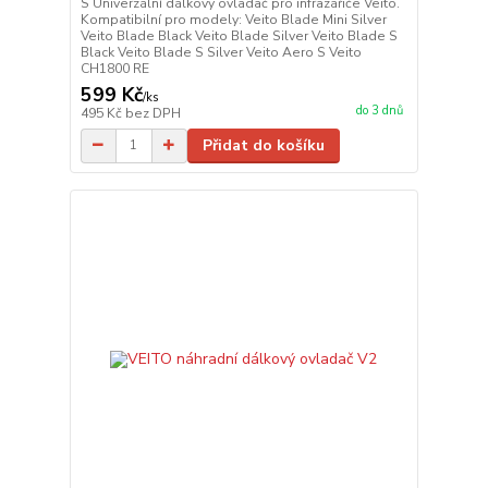
S Univerzální dálkový ovladač pro infrazářiče Veito.
Kompatibilní pro modely: Veito Blade Mini Silver
Veito Blade Black Veito Blade Silver Veito Blade S
Black Veito Blade S Silver Veito Aero S Veito
CH1800 RE
599 Kč
/
ks
do 3 dnů
495 Kč
bez DPH
Přidat do košíku