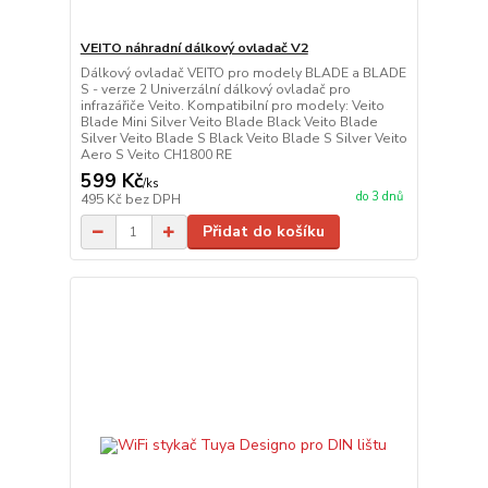
VEITO náhradní dálkový ovladač V2
Dálkový ovladač VEITO pro modely BLADE a BLADE
S - verze 2 Univerzální dálkový ovladač pro
infrazářiče Veito. Kompatibilní pro modely: Veito
Blade Mini Silver Veito Blade Black Veito Blade
Silver Veito Blade S Black Veito Blade S Silver Veito
Aero S Veito CH1800 RE
599 Kč
/
ks
do 3 dnů
495 Kč
bez DPH
Přidat do košíku