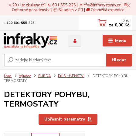
⭐ 20+ let zkušeností | 📞 601 555 225 | 📌
info@infrasystemy.cz
| 💬
Odborné poradenství | 📦 Skladem v ČR | 🚚 Okamžitá expedice
0
ks
+420 601 555 225
za
0,00 Kč
Menu
Hledat
Úvod
Výrobce
BURDA
PŘÍSLUŠENSTVÍ
DETEKTORY POHYBU,
TERMOSTATY
DETEKTORY POHYBU,
TERMOSTATY
Upřesnit parametry