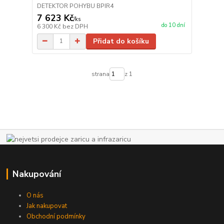
DETEKTOR POHYBU BPIR4
7 623 Kč
/
ks
do 10 dní
6 300 Kč
bez DPH
Přidat do košíku
strana
z 1
Nakupování
O nás
Jak nakupovat
Obchodní podmínky