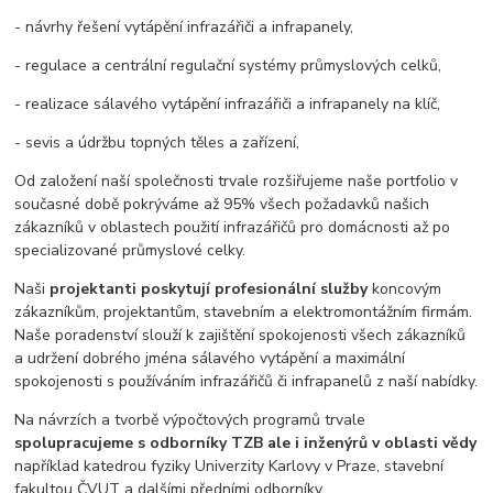
- návrhy řešení vytápění infrazářiči a infrapanely,
- regulace a centrální regulační systémy průmyslových celků,
- realizace sálavého vytápění infrazářiči a infrapanely na klíč,
- sevis a údržbu topných těles a zařízení,
Od založení naší společnosti trvale rozšiřujeme naše portfolio v
současné době pokrýváme až 95% všech požadavků našich
zákazníků v oblastech použití infrazářičů pro domácnosti až po
specializované průmyslové celky.
Naši
projektanti poskytují profesionální služby
koncovým
zákazníkům, projektantům, stavebním a elektromontážním firmám.
Naše poradenství slouží k zajištění spokojenosti všech zákazníků
a udržení dobrého jména sálavého vytápění a maximální
spokojenosti s používáním infrazářičů či infrapanelů z naší nabídky.
Na návrzích a tvorbě výpočtových programů trvale
spolupracujeme s odborníky TZB ale i inženýrů v oblasti vědy
například katedrou fyziky Univerzity Karlovy v Praze, stavební
fakultou ČVUT a dalšími předními odborníky.