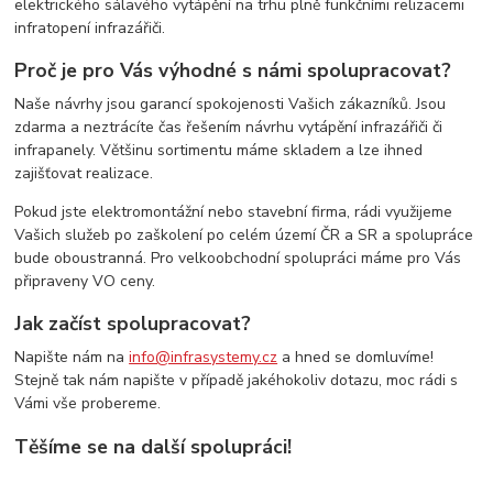
elektrického sálavého vytápění na trhu plně funkčními relizacemi
infratopení infrazářiči.
Proč je pro Vás výhodné s námi spolupracovat?
Naše návrhy jsou garancí spokojenosti Vašich zákazníků. Jsou
zdarma a neztrácíte čas řešením návrhu vytápění infrazářiči či
infrapanely. Většinu sortimentu máme skladem a lze ihned
zajišťovat realizace.
Pokud jste elektromontážní nebo stavební firma, rádi využijeme
Vašich služeb po zaškolení po celém území ČR a SR a spolupráce
bude oboustranná. Pro velkoobchodní spolupráci máme pro Vás
připraveny VO ceny.
Jak začíst spolupracovat?
Napište nám na
info@infrasystemy.cz
a hned se domluvíme!
Stejně tak nám napište v případě jakéhokoliv dotazu, moc rádi s
Vámi vše probereme.
Těšíme se na další spolupráci!