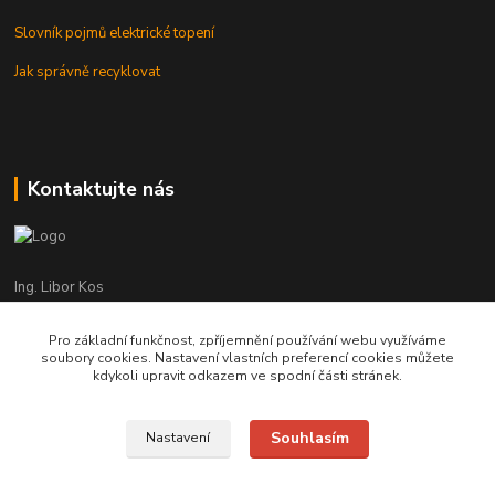
Slovník pojmů elektrické topení
Jak správně recyklovat
Kontaktujte nás
Ing. Libor Kos
+420 601 555 225
(Po-Pá: 8-17:00 hod.)
Pro základní funkčnost, zpříjemnění používání webu využíváme
soubory cookies. Nastavení vlastních preferencí cookies můžete
info@infrasystemy.cz
kdykoli upravit odkazem ve spodní části stránek.
Souhlasím
Nastavení