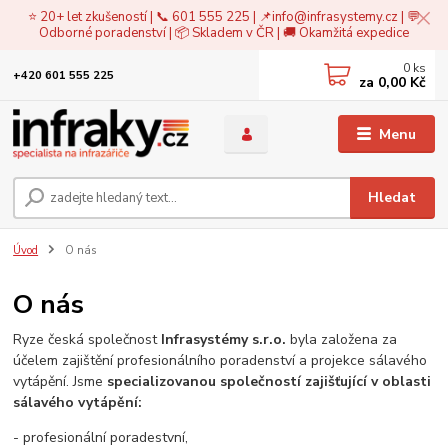
⭐ 20+ let zkušeností | 📞 601 555 225 | 📌
info@infrasystemy.cz
| 💬
Odborné poradenství | 📦 Skladem v ČR | 🚚 Okamžitá expedice
0
ks
+420 601 555 225
za
0,00 Kč
Menu
Hledat
Úvod
O nás
O nás
Ryze česká společnost
Infrasystémy s.r.o.
byla založena za
účelem zajištění profesionálního poradenství a projekce sálavého
vytápění. Jsme
specializovanou společností zajišťující v oblasti
sálavého vytápění:
- profesionální poradestvní,