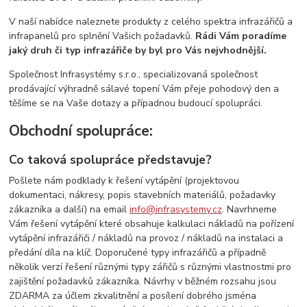
V naší nabídce naleznete produkty z celého spektra infrazářičů a
infrapanelů pro splnění Vašich požadavků.
Rádi Vám poradíme
jaký druh či typ infrazářiče by byl pro Vás nejvhodnější.
Společnost Infrasystémy s.r.o., specializovaná společnost
prodávající výhradně sálavé topení Vám přeje pohodový den a
těšíme se na Vaše dotazy a případnou budoucí spolupráci.
Obchodní spolupráce:
Co taková spolupráce představuje?
Pošlete nám podklady k řešení vytápění (projektovou
dokumentaci, nákresy, popis stavebních materiálů, požadavky
zákazníka a další) na email
info@infrasystemy.cz
. Navrhneme
Vám řešení vytápění které obsahuje kalkulaci nákladů na pořízení
vytápění infrazářiči / nákladů na provoz / nákladů na instalaci a
předání díla na klíč. Doporučené typy infrazářičů a případně
několik verzí řešení různými typy zářičů s různými vlastnostmi pro
zajištění požadavků zákazníka. Návrhy v běžném rozsahu jsou
ZDARMA za účlem zkvalitnění a posílení dobrého jsména