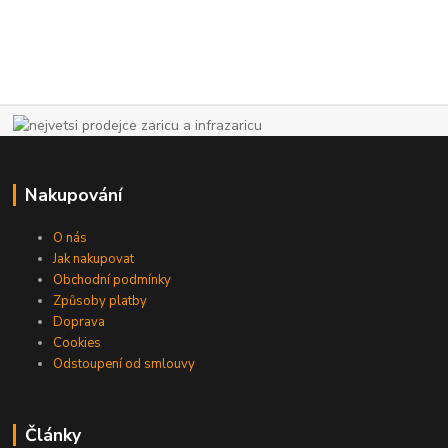
Nakupování
O nás
Jak nakupovat
Obchodní podmínky
Způsoby platby
Doprava
Cookies
Odstoupení od smlouvy
Články