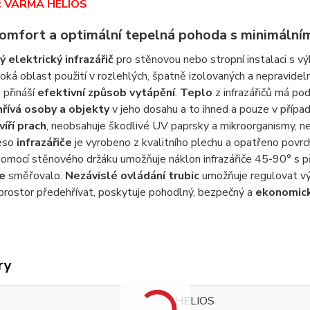
omfort a optimální tepelná pohoda s minimálním
 elektrický infrazářič
pro stěnovou nebo stropní instalaci s 
iroká oblast použití v rozlehlých, špatně izolovaných a nepravid
h
přináší
efektivní způsob vytápění
.
Teplo
z infrazářičů má po
hřívá osoby a objekty
v jeho dosahu a to ihned a pouze v případ
víří prach
, neobsahuje škodlivé UV paprsky a mikroorganismy, 
leso
infrazářiče
je vyrobeno z kvalitního plechu a opatřeno povr
omocí stěnového držáku umožňuje náklon infrazářiče 45-90° s p
če
směřovalo.
Nezávislé ovládání trubic
umožňuje regulovat vý
prostor předehřívat, poskytuje pohodlný, bezpečný a
ekonomick
ry
HELIOS