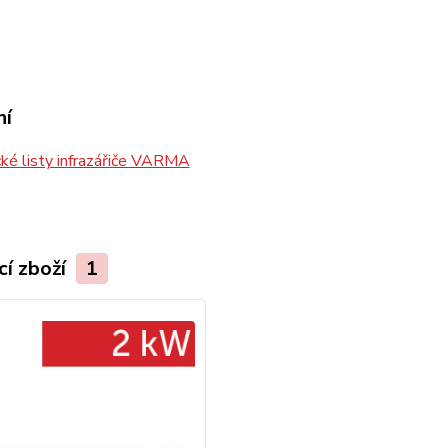
ní
ké listy infrazářiče VARMA
cí zboží
1