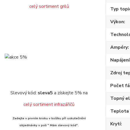
celý sortiment grilů
Typ topi
Výkon
Technol
Ampéry
Napájení
Zdroj te
Počet fá
Slevový kód:
sleva5
a získejte 5% na
Topný e
celý sortiment infrazářičů
Teplota
Zadejte v prvním kroku v košíku při uskutečnění
Krytí
objednávky v poli " Mám slevový kód".