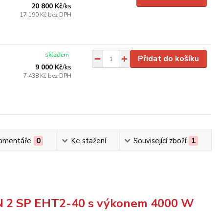
20 800 Kč
/
ks
17 190 Kč
bez DPH
skladem
Přidat do košíku
9 000 Kč
/
ks
7 438 Kč
bez DPH
omentáře
0
Ke stažení
Související zboží
1
TAN 2 SP EHT2-40 s výkonem 4000 W