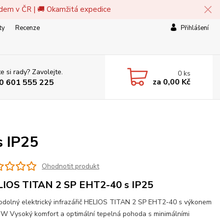
adem v ČR | 🚚 Okamžitá expedice
ty
Recenze
Přihlášení
e si rady? Zavolejte.
0
ks
za
0,00 Kč
0 601 555 225
s IP25
Ohodnotit produkt
IOS TITAN 2 SP EHT2-40 s IP25
dolný elektrický infrazářič HELIOS TITAN 2 SP EHT2-40 s výkonem
W Vysoký komfort a optimální tepelná pohoda s minimálními