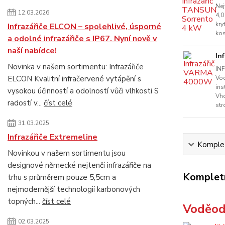
Nej
12.03.2026
4,0
kry
Infrazářiče ELCON – spolehlivé, úsporné
kos
a odolné infrazářiče s IP67. Nyní nově v
naší nabídce!
In
Novinka v našem sortimentu: Infrazářiče
INF
ELCON Kvalitní infračervené vytápění s
Vod
ins
vysokou účinností a odolností vůči vlhkosti S
Vho
radostí v...
číst celé
str
31.03.2025
Infrazářiče Extremeline
Komplet
Novinkou v našem sortimentu jsou
designové německé nejtenčí infrazářiče na
Kompletn
trhu s průměrem pouze 5,5cm a
nejmodernější technologií karbonových
topných...
číst celé
Voděod
02.03.2025