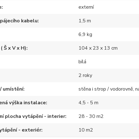
e
externí
pájecího kabelu
1,5 m
6,9 kg
( Š x V x H)
104 x 23 x 13 cm
bílá
2 roky
/ umístění
stěna i strop / vodorovně, n
ná výška instalace
4,5 - 5 m
í plocha vytápění - interier
28 - 30 m2
ytápění - exteriér
10 m2