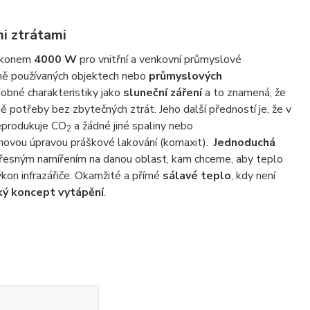
i ztrátami
výkonem
4000 W
pro vnitřní a venkovní průmyslové
elně používaných objektech nebo
průmyslových
dobné charakteristiky jako
sluneční záření
a to znamená, že
ě potřeby bez zbytečných ztrát. Jeho další předností je, že v
neprodukuje CO
a žádné jiné spaliny nebo
2
chovou úpravou práškové lakování (komaxit).
Jednoduchá
řesným namířením na danou oblast, kam chceme, aby teplo
kon infrazářiče. Okamžité a přímé
sálavé teplo
, kdy není
ý koncept vytápění
.