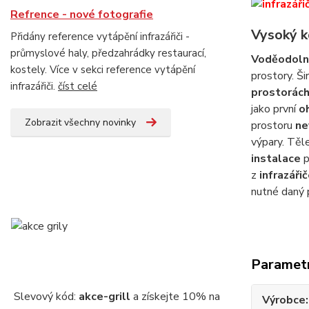
Refrence - nové fotografie
Vysoký k
Přidány reference vytápění infrazářiči -
průmyslové haly, předzahrádky restaurací,
Voděodolný
kostely. Více v sekci reference vytápění
prostory. Š
infrazářiči.
číst celé
prostorác
jako první
o
Zobrazit všechny novinky
prostoru
ne
výpary. Tě
instalace
p
z
infrazáři
nutné daný 
Paramet
Slevový kód:
akce-grill
a získejte 10% na
Výrobce