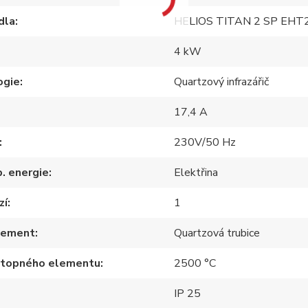
dla
HELIOS TITAN 2 SP EHT
4 kW
ogie
Quartzový infrazářič
17,4 A
230V/50 Hz
p. energie
Elektřina
zí
1
lement
Quartzová trubice
 topného elementu
2500 °C
IP 25