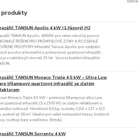
Barva
 produkty
frazářič TANSUN Apollo 4 kW (1-fázový) H2
razářič TANSUN Apollo, 4000W pro velmi náročný provoz
KONALÉ ŘEŠENÍ PRO PRŮMYSLOVÉ ZÓNY A ROZSÁHLÉ
VŘENÉ PROSTORY Infrazářič Tansun Apollo pro vytápění
kých prostor je komerční a průmyslový quartzový infrazářič,
rý je v nabídce již více než 25 let. Vysoce kvalitní infrazářiče
SUN...
frazářič TANSUN Monaco Triple 4,5 kW – Ultra Low
are třílampový quartzový infrazářič se zlatým
flektorem
sun Monaco Triple 4,5 kW – prémiový třílampový ultra Low
re quartzový infrazářič (3 x 1500 W) se zlatým reflektorem a
imální svítivostí. Hmotnost 8,0 kg, rozměry 1202 x 227 x 323
 pokrytí až 36 m². Ideální pro velké restaurační terasy, hotelové
asy, rooftop bary a wellness. Britský.
frazářič TANSUN Sorrento 4 kW