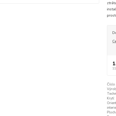
ztrát
insta
prost
D
C
1
11
Číslo
Výrob
Techn
Krytí:
Orien
interie
Plocha