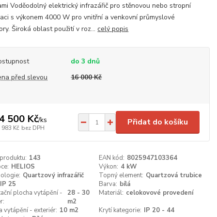
ami Voděodolný elektrický infrazářič pro stěnovou nebo stropní
laci s výkonem 4000 W pro vnitřní a venkovní průmyslové
ory. Široká oblast použití v roz...
celý popis
ostupnost
do 3 dnů
ena před slevou
16 000 Kč
4 500 Kč
/
ks
Přidat do košíku
 983 Kč
bez DPH
 produktu:
143
EAN kód:
8025947103364
ce:
HELIOS
Výkon:
4 kW
ologie:
Quartzový infrazářič
Topný element:
Quartzová trubice
IP 25
Barva:
bílá
tační plocha vytápění -
28 - 30
Materiál:
celokovové provedení
r:
m2
 vytápění - exteriér:
10 m2
Krytí kategorie:
IP 20 - 44