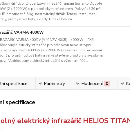
výkonnější dvojitý quartzový infrazářič Tansun Sorrento Double
 kW (2 x 2000 W) s parabolickým reflektorem. Pokrytí až 26 m²,
tí IP, hmotnost 5,6 kg, nastavitelný držák. Terasy, restaurace,
tely, průmyslové haly, sklady. Britská kvalita.
frazářič VARMA 4000W
RAZÁŘIČ VARMA 400/2V (V400/2V-40X5) - 4000 W - IPX5
ěodolný elektrický infrazářič pro stěnovou nebo stropní
talaci s výkonem 4000 W (2 x 2000 W) ve vertikálním provedení.
dný pro průmyslové haly a velké otevřené prostory s vysokými
opy. Voděodolný elektrický infrazářič s výkonem 400...
ní specifikace
Parametry
Hodnocení
0
K
í specifikace
olný elektrický infrazářič HELIOS TI