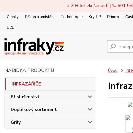
⭐ 20+ let zkušeností | 📞 601 55
Články
Příkon a umístění
Technologie
Krytí IP
Princip
Čast
B2B
NABÍDKA PRODUKTŮ
Úvod
INF
Infra
INFRAZÁŘIČE
Příslušenství
Doplňkový sortiment
Grily