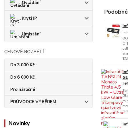
Ovládání
Podobné
Krytí IP
In
Inf
Umístění
DO
OTE
vel
CENOVÉ ROZPĚTÍ
kte
TAN
Do 3 000 Kč
In
Do 6 000 Kč
Gl
re
Pro náročné
Tan
Gla
min
PRŮVODCE VÝBĚREM
mm,
ter
Novinky
In