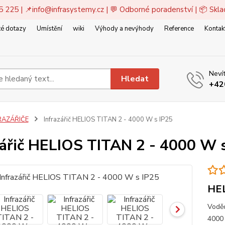
5 225 | 📌
info@infrasystemy.cz
| 💬 Odborné poradenství | 📦 Skl
é dotazy
Umístění
wiki
Výhody a nevýhody
Reference
Kontak
Nevít
Hledat
+42
RAZÁŘIČE
Infrazářič HELIOS TITAN 2 - 4000 W s IP25
zářič HELIOS TITAN 2 - 4000 W 
HEL
Voděo
4000 