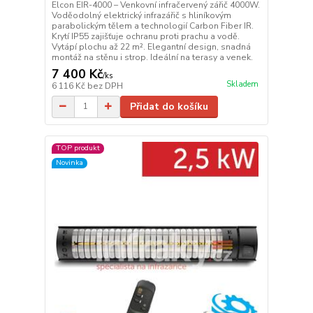
Elcon EIR-4000 – Venkovní infračervený zářič 4000W.
Voděodolný elektrický infrazářič s hliníkovým
parabolickým tělem a technologií Carbon Fiber IR.
Krytí IP55 zajišťuje ochranu proti prachu a vodě.
Vytápí plochu až 22 m². Elegantní design, snadná
montáž na stěnu i strop. Ideální na terasy a venek.
7 400 Kč
/
ks
Skladem
6 116 Kč
bez DPH
Přidat do košíku
TOP produkt
Novinka