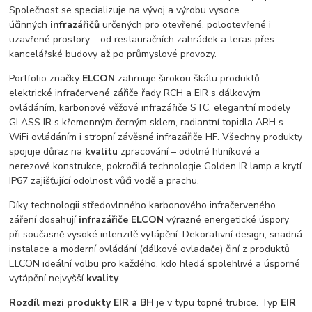
Společnost se specializuje na vývoj a výrobu vysoce
účinných
infrazářičů
určených pro otevřené, polootevřené i
uzavřené prostory – od restauračních zahrádek a teras přes
kancelářské budovy až po průmyslové provozy.
Portfolio značky
ELCON
zahrnuje širokou škálu produktů:
elektrické infračervené zářiče řady RCH a EIR s dálkovým
ovládáním, karbonové věžové infrazářiče STC, elegantní modely
GLASS IR s křemenným černým sklem, radiantní topidla ARH s
WiFi ovládáním i stropní závěsné infrazářiče HF. Všechny produkty
spojuje důraz na
kvalitu
zpracování – odolné hliníkové a
nerezové konstrukce, pokročilá technologie Golden IR lamp a krytí
IP67 zajišťující odolnost vůči vodě a prachu.
Díky technologii středovlnného karbonového infračerveného
záření dosahují
infrazářiče ELCON
výrazné energetické úspory
při současně vysoké intenzitě vytápění. Dekorativní design, snadná
instalace a moderní ovládání (dálkové ovladače) činí z produktů
ELCON ideální volbu pro každého, kdo hledá spolehlivé a úsporné
vytápění nejvyšší
kvality
.
Rozdíl mezi produkty EIR a BH
je v typu topné trubice. Typ
EIR