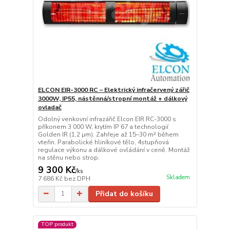
ELCON EIR-3000 RC – Elektrický infračervený zářič
3000W, IP55, nástěnná/stropní montáž + dálkový
ovladač
Odolný venkovní infrazářič Elcon EIR RC-3000 s
příkonem 3 000 W, krytím IP 67 a technologií
Golden IR (1,2 µm). Zahřeje až 15–30 m² během
vteřin. Parabolické hliníkové tělo, 4stupňová
regulace výkonu a dálkové ovládání v ceně. Montáž
na stěnu nebo strop.
9 300 Kč
/
ks
Skladem
7 686 Kč
bez DPH
Přidat do košíku
TOP produkt