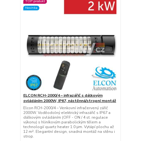
TOP produkt
Novinka
ELCON RCH-2000/4 – infrazářič s dálkovým
ovládáním 2000W, IP67, nástěnná/stropní montáž
Elcon RCH-2000/4 – Venkovní infračervený zářič
2000W. Voděodolný elektrický infrazářič s IP67 a
dálkovým ovládáním (OFF - ON / 4 st. regulace
výkonu) s hliníkovým parabolickým tělem a
technologií quartz heater 1.0 μm. Vytápí plochu až
12 m². Elegantní design, snadná montáž na stěnu i
strop.