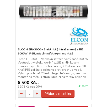
ELCON EIR-3000 – Elektrický infračervený zářič
3000W, IP55, nástěnná/stropní montáž
Elcon EIR-3000 – Venkovní infračervený zářič 3000W.
Voděodolný elektrický infrazářič s hliníkovým
parabolickým tělem a technologií Carbon Fiber IR.
Krytí IP55 zajišťuje ochranu proti prachu a vodě.
Vytápí plochu až 20 m². Elegantní design, snadná
montáž na stěnu i strop. Ideální na terasy a venek.
6 500 Kč
/
ks
Skladem
5 372 Kč
bez DPH
Přidat do košíku