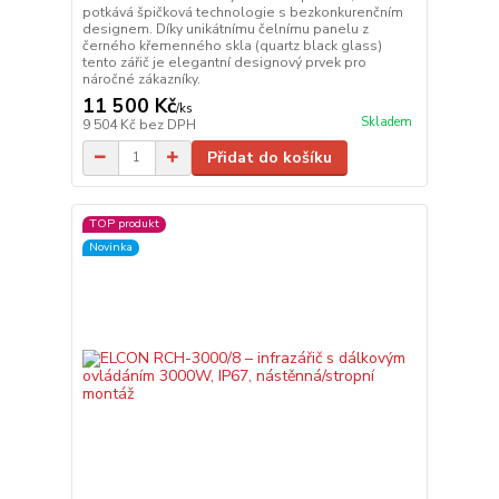
potkává špičková technologie s bezkonkurenčním
designem. Díky unikátnímu čelnímu panelu z
černého křemenného skla (quartz black glass)
tento zářič je elegantní designový prvek pro
náročné zákazníky.
11 500 Kč
/
ks
Skladem
9 504 Kč
bez DPH
Přidat do košíku
TOP produkt
Novinka