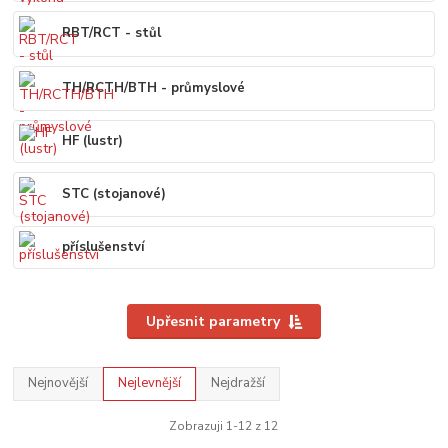
RBT/RCT - stůl
TH/RCTH/BTH - průmyslové
HF (lustr)
STC (stojanové)
příslušenství
Upřesnit parametry
Nejnovější
Nejlevnější
Nejdražší
Zobrazuji 1-12 z 12