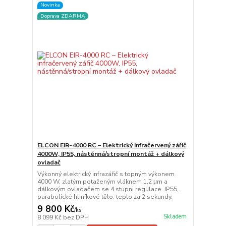
Novinka
Doprava ZDARMA
ELCON EIR-4000 RC – Elektrický infračervený zářič
4000W, IP55, nástěnná/stropní montáž + dálkový
ovladač
Výkonný elektrický infrazářič s topným výkonem
4000 W, zlatým potaženým vláknem 1,2 μm a
dálkovým ovladačem se 4 stupni regulace. IP55,
parabolické hliníkové tělo, teplo za 2 sekundy.
9 800 Kč
/
ks
Skladem
8 099 Kč
bez DPH