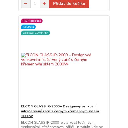
Přidat do košíku
TOP produkt
Novinka
Doprava ZDARMA
ELCON GLASS IR-2000 – Designový venkovní
infračervený zářič s černým křemenným sklem
2000W
ELCON GLASS IR-2000 je vlajková loď mezi
venkovními infračervenými zářiči – produkt, kde se