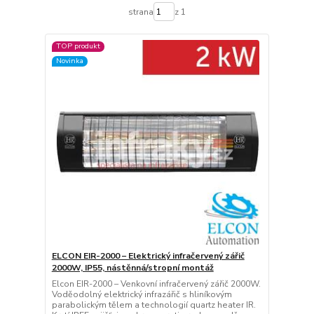
strana
z 1
TOP produkt
Novinka
ELCON EIR-2000 – Elektrický infračervený zářič
2000W, IP55, nástěnná/stropní montáž
Elcon EIR-2000 – Venkovní infračervený zářič 2000W.
Voděodolný elektrický infrazářič s hliníkovým
parabolickým tělem a technologií quartz heater IR.