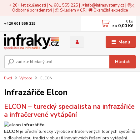
⭐ 20+ let zkušeností | 📞 601 555 225 | 📌
info@infrasystemy.cz
| 💬
Odborné poradenství | 📦 Skladem v ČR | 🚚 Okamžitá expedice
0
ks
+420 601 555 225
za
0,00 Kč
Menu
Hledat
Úvod
Výrobce
ELCON
Infrazářiče Elcon
ELCON – turecký specialista na infrazářiče
a infračervené vytápění
ELCON
je přední turecký výrobce infračervených topných systémů
s dlouholetou tradicí v oblasti inovativních řešení pro vytápění.