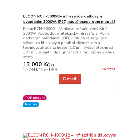
ELCON RCH-3000/8 – infrazářič s dálkovým
ovládáním 3000W, IP67, nástěnná/stropní montáž
Elcon RCH-3000/8 – Venkovní infračervený zářič
3000W. Voděodolný elektrický infrazářič s IP67 a
dálkovým ovládáním (OFF - ON / 4 st. regulace
výkonu) s hliníkovým parabolickým tělem a
technologií quartz heater 1.0 μm. Vytápí plochu až
18 m². Elegantní design, snadná montáž na stěnu i
strop.
13 000 Kč
/
ks
na dotaz
10 744 Kč
bez DPH
Detail
TOP produkt
Novinka