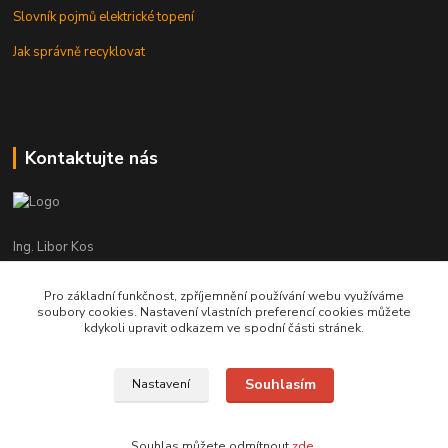
Slovník pojmů elektrické topení
Jak správně recyklovat
Kontaktujte nás
Ing. Libor Kos
+420 601 555 225
(Po-Pá: 8-17:00 hod.)
Pro základní funkčnost, zpříjemnění používání webu využíváme
soubory cookies. Nastavení vlastních preferencí cookies můžete
info@infrasystemy.cz
kdykoli upravit odkazem ve spodní části stránek.
Souhlasím
Nastavení
infrasystémy s.r.o. 2012-2019
Souhlas můžete odmítnout
zde
.