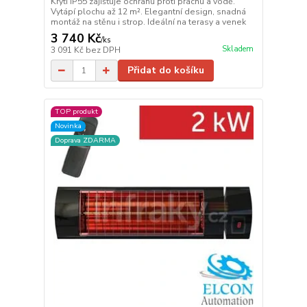
Krytí IP55 zajišťuje ochranu proti prachu a vodě.
Vytápí plochu až 12 m². Elegantní design, snadná
montáž na stěnu i strop. Ideální na terasy a venek
3 740 Kč
/
ks
Skladem
3 091 Kč
bez DPH
Přidat do košíku
TOP produkt
Novinka
Doprava ZDARMA