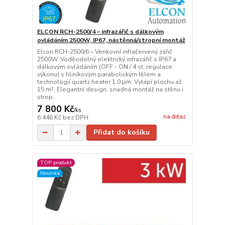
ELCON RCH-2500/4 – infrazářič s dálkovým
ovládáním 2500W, IP67, nástěnná/stropní montáž
Elcon RCH-2500/6 – Venkovní infračervený zářič
2500W. Voděodolný elektrický infrazářič s IP67 a
dálkovým ovládáním (OFF - ON / 4 st. regulace
výkonu) s hliníkovým parabolickým tělem a
technologií quartz heater 1.0 μm. Vytápí plochu až
15 m². Elegantní design, snadná montáž na stěnu i
strop.
7 800 Kč
/
ks
na dotaz
6 446 Kč
bez DPH
Přidat do košíku
TOP produkt
Novinka