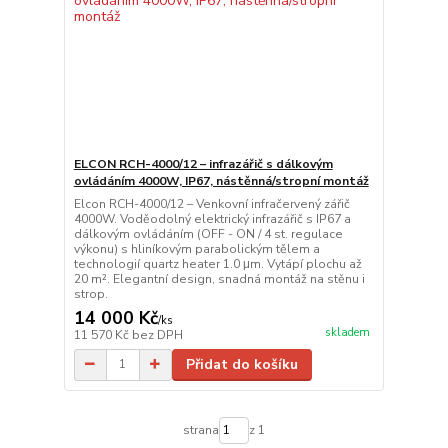
ELCON RCH-4000/12 – infrazářič s dálkovým
ovládáním 4000W, IP67, nástěnná/stropní montáž
Elcon RCH-4000/12 – Venkovní infračervený zářič
4000W. Voděodolný elektrický infrazářič s IP67 a
dálkovým ovládáním (OFF - ON / 4 st. regulace
výkonu) s hliníkovým parabolickým tělem a
technologií quartz heater 1.0 μm. Vytápí plochu až
20 m². Elegantní design, snadná montáž na stěnu i
strop.
14 000 Kč
/
ks
skladem
11 570 Kč
bez DPH
Přidat do košíku
strana
z 1