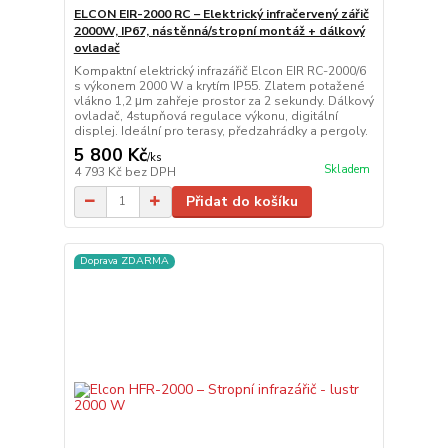
ELCON EIR-2000 RC – Elektrický infračervený zářič
2000W, IP67, nástěnná/stropní montáž + dálkový
ovladač
Kompaktní elektrický infrazářič Elcon EIR RC-2000/6
s výkonem 2000 W a krytím IP55. Zlatem potažené
vlákno 1,2 μm zahřeje prostor za 2 sekundy. Dálkový
ovladač, 4stupňová regulace výkonu, digitální
displej. Ideální pro terasy, předzahrádky a pergoly.
5 800 Kč
/
ks
Skladem
4 793 Kč
bez DPH
Přidat do košíku
Doprava ZDARMA