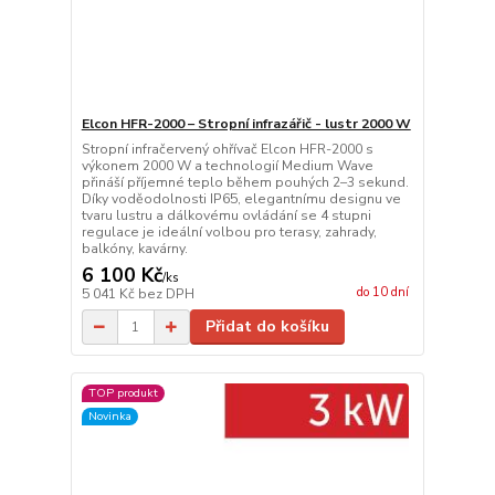
Elcon HFR-2000 – Stropní infrazářič - lustr 2000 W
Stropní infračervený ohřívač Elcon HFR-2000 s
výkonem 2000 W a technologií Medium Wave
přináší příjemné teplo během pouhých 2–3 sekund.
Díky voděodolnosti IP65, elegantnímu designu ve
tvaru lustru a dálkovému ovládání se 4 stupni
regulace je ideální volbou pro terasy, zahrady,
balkóny, kavárny.
6 100 Kč
/
ks
do 10 dní
5 041 Kč
bez DPH
Přidat do košíku
TOP produkt
Novinka