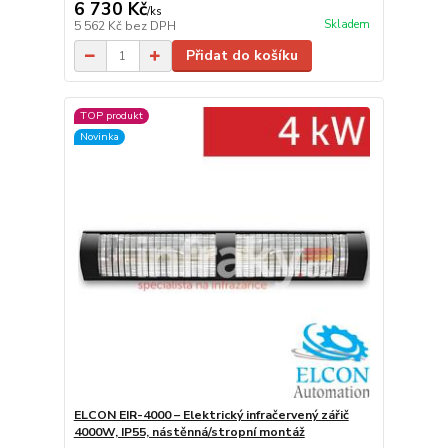
6 730 Kč
/
ks
Skladem
5 562 Kč
bez DPH
Přidat do košíku
TOP produkt
Novinka
ELCON EIR-4000 – Elektrický infračervený zářič
4000W, IP55, nástěnná/stropní montáž