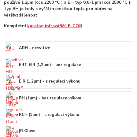
používá 1,2
µ
m (cca 2200 °C )
a
BH typ 0,8-1 µm (cca 2500 °C ).
Typ
BH je tedy s vyšší intenzitou tepla pro ohřev na
větší
vzdálenost.
Kompletní
katalog infrazářičů ELCON
ARH - nesvítivé
ERT-EIR (1,2µm) - bez regulace
EIR (1,2µm) - s regulací výkonu
BH (1µm) - bez regulace výkonu
RCH (1µm) - s regulací výkonu
IR Glass