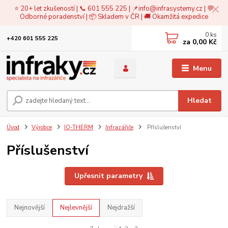
⭐ 20+ let zkušeností | 📞 601 555 225 | 📌
info@infrasystemy.cz
| 💬
Odborné poradenství | 📦 Skladem v ČR | 🚚 Okamžitá expedice
0
ks
+420 601 555 225
za
0,00 Kč
Menu
Hledat
Úvod
Výrobce
IQ-THERM
Infrazářiče
Příslušenství
Příslušenství
Upřesnit parametry
Nejnovější
Nejlevnější
Nejdražší