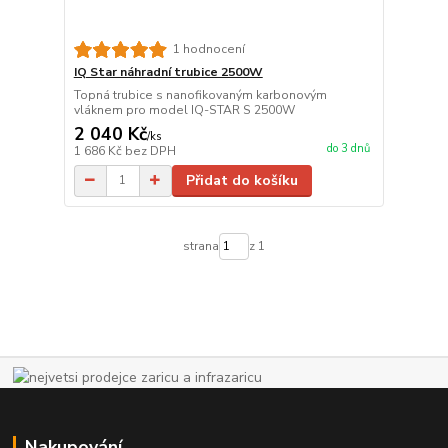
1 hodnocení
IQ Star náhradní trubice 2500W
Topná trubice s nanofikovaným karbonovým
vláknem pro model IQ-STAR S 2500W
2 040 Kč
/
ks
do 3 dnů
1 686 Kč
bez DPH
Přidat do košíku
strana
z 1
Nakupování