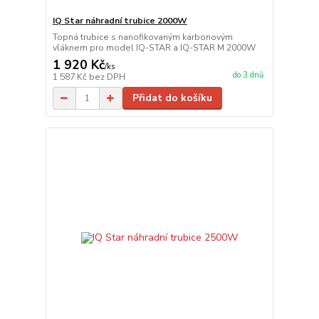
IQ Star náhradní trubice 2000W
Topná trubice s nanofikovaným karbonovým
vláknem pro model IQ-STAR a IQ-STAR M 2000W
1 920 Kč
/
ks
do 3 dnů
1 587 Kč
bez DPH
Přidat do košíku