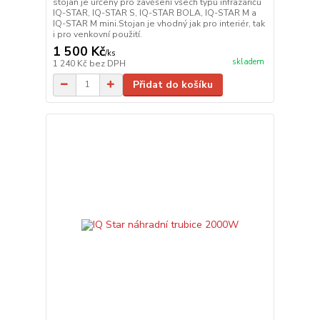
stojan je určený pro zavěšení všech typů infrazářičů
IQ-STAR, IQ-STAR S, IQ-STAR BOLA, IQ-STAR M a
IQ-STAR M mini.Stojan je vhodný jak pro interiér, tak
i pro venkovní použití.
1 500 Kč
/
ks
skladem
1 240 Kč
bez DPH
Přidat do košíku