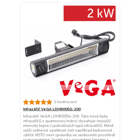
1 hodnocení
Infrazářič VeGA LDHR005G-200
Infrazářič VeGA LDHR005G-200 Tato nová řada
infrazářičů s quartzovou trubicí dosahuje nejvyšší
intenzity tepla z jednotlivých typů infrazářičů. Mírně
vyšší světelné spektrum než například karbonové
zářiče VEITO není zpravidla ve venkovním prostředí
rozpoznatelné. Vyrábí se v provedení černém s