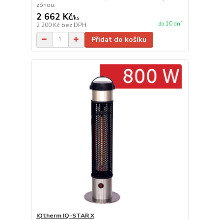
zónou.
2 662 Kč
/
ks
do 10 dní
2 200 Kč
bez DPH
Přidat do košíku
IQtherm IQ-STAR X