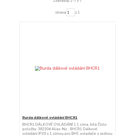
Zobrazuji 1-7 z 7
strana
z 1
Burda dálkové ovládání BHCR1
BHCR1 DÁLKOVÉ OVLÁDÁNÍ 1 1 zóna, bílá Číslo
položky: 382304 Alias-No.: BHCR1 Dálkové
ovládání IP20 s 1 zónou pro BHC ovladače s jednou