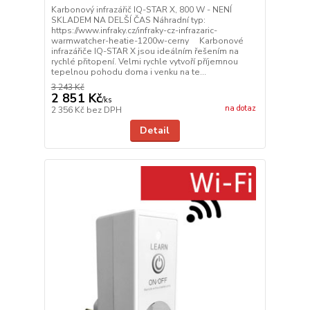
Karbonový infrazářič IQ-STAR X, 800 W - NENÍ
SKLADEM NA DELŠÍ ČAS Náhradní typ:
https://www.infraky.cz/infraky-cz-infrazaric-
warmwatcher-heatie-1200w-cerny Karbonové
infrazářiče IQ-STAR X jsou ideálním řešením na
rychlé přitopení. Velmi rychle vytvoří příjemnou
tepelnou pohodu doma i venku na te...
3 243 Kč
2 851 Kč
/
ks
na dotaz
2 356 Kč
bez DPH
Detail