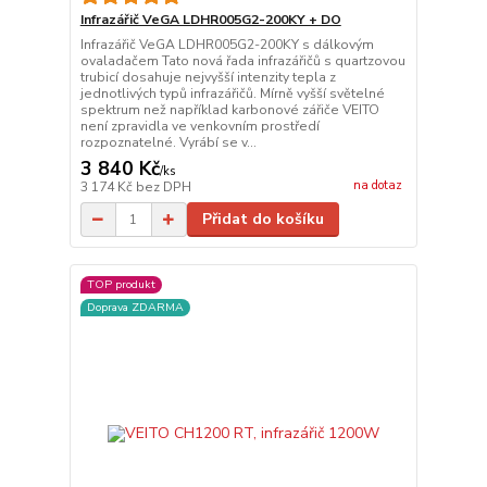
Infrazářič VeGA LDHR005G2-200KY + DO
Infrazářič VeGA LDHR005G2-200KY s dálkovým
ovaladačem Tato nová řada infrazářičů s quartzovou
trubicí dosahuje nejvyšší intenzity tepla z
jednotlivých typů infrazářičů. Mírně vyšší světelné
spektrum než například karbonové zářiče VEITO
není zpravidla ve venkovním prostředí
rozpoznatelné. Vyrábí se v...
3 840 Kč
/
ks
na dotaz
3 174 Kč
bez DPH
Přidat do košíku
TOP produkt
Doprava ZDARMA