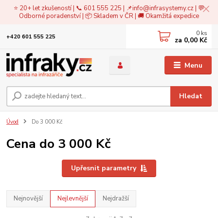
⭐ 20+ let zkušeností | 📞 601 555 225 | 📌
info@infrasystemy.cz
| 💬
Odborné poradenství | 📦 Skladem v ČR | 🚚 Okamžitá expedice
0
ks
+420 601 555 225
za
0,00 Kč
Menu
Hledat
Úvod
Do 3 000 Kč
Cena do 3 000 Kč
Upřesnit parametry
Nejnovější
Nejlevnější
Nejdražší