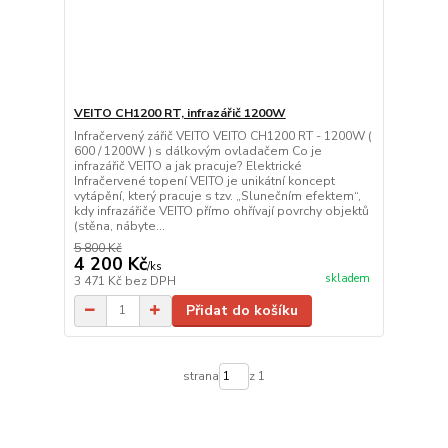
VEITO CH1200 RT, infrazářič 1200W
Infračervený zářič VEITO VEITO CH1200 RT - 1200W (
600 / 1200W ) s dálkovým ovladačem Co je
infrazářič VEITO a jak pracuje? Elektrické
Infračervené topení VEITO je unikátní koncept
vytápění, který pracuje s tzv. „Slunečním efektem“,
kdy infrazářiče VEITO přímo ohřívají povrchy objektů
(stěna, nábyte...
5 800 Kč
4 200 Kč
/
ks
skladem
3 471 Kč
bez DPH
Přidat do košíku
strana
z 1