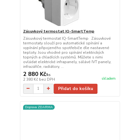
Zásuvkový termostat IQ-SmartTemp
Zásuvkový termostat IQ-SmartTemp Zásuvkové
termostaty slouží pro automatické spínání a
vypínání připojeného spotřebiče dle nastavené
teploty. Jsou vhodné pro spínání elektrických
topných a chladících systémů. Můžete s nimi
ovládat elektrické infrapanely, sálávé IVT panely,
infrazářiče, radiátory, ...
2 880 Kč
/
ks
skladem
2 380 Kč
bez DPH
Přidat do košíku
Doprava ZDARMA