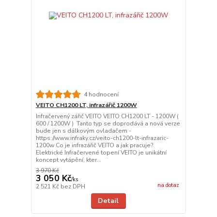
4 hodnocení
VEITO CH1200 LT, infrazářič 1200W
Infračervený zářič VEITO VEITO CH1200 LT - 1200W (
600 / 1200W ) Tanto typ se doprodává a nová verze
bude jen s dálkovým ovladačem -
https://www.infraky.cz/veito-ch1200-lt-infrazaric-
1200w Co je infrazářič VEITO a jak pracuje?
Elektrické Infračervené topení VEITO je unikátní
koncept vytápění, kter...
3 970 Kč
3 050 Kč
/
ks
na dotaz
2 521 Kč
bez DPH
Detail