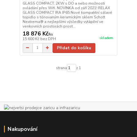
GLASS COMPACT, 2KW s DO a nebo možností
ovládání přes Wifi. NOVINKA od září 2021! RELAX
GLASS COMPACT IRA IP65 Nové kompaktní sálavé
topidlo s tónovaným keramickým sklem Schott
Nextrema® a nejlepšími výsledky vytápění ve
venkovních prostorách prost...
18 876 Kč
/
ks
skladem
15 600 Kč
bez DPH
Přidat do košíku
strana
z 1
Nakupování