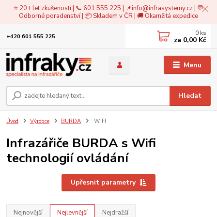
⭐ 20+ let zkušeností | 📞 601 555 225 | 📌
info@infrasystemy.cz
| 💬
Odborné poradenství | 📦 Skladem v ČR | 🚚 Okamžitá expedice
0
ks
+420 601 555 225
za
0,00 Kč
Menu
Hledat
Úvod
Výrobce
BURDA
WIFI
Infrazářiče BURDA s Wifi
technologií ovládání
Upřesnit parametry
Nejnovější
Nejlevnější
Nejdražší