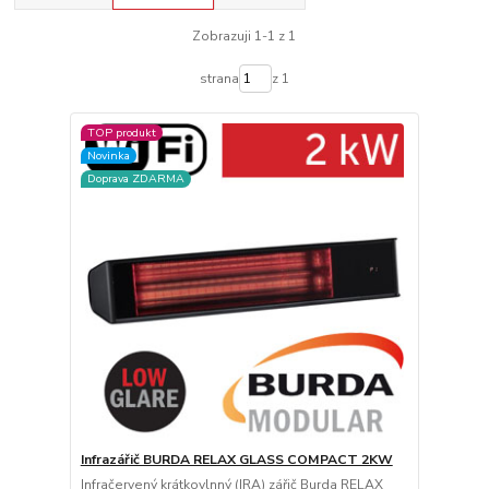
Zobrazuji 1-1 z 1
strana
z 1
TOP produkt
Novinka
Doprava ZDARMA
Infrazářič BURDA RELAX GLASS COMPACT 2KW
Infračervený krátkovlnný (IRA) zářič Burda RELAX