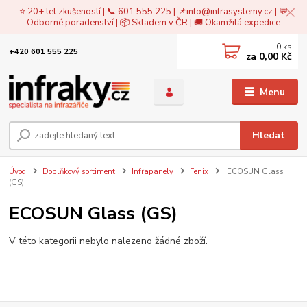
⭐ 20+ let zkušeností | 📞 601 555 225 | 📌
info@infrasystemy.cz
| 💬
Odborné poradenství | 📦 Skladem v ČR | 🚚 Okamžitá expedice
0
ks
+420 601 555 225
za
0,00 Kč
Menu
Hledat
Úvod
Doplňkový sortiment
Infrapanely
Fenix
ECOSUN Glass
(GS)
ECOSUN Glass (GS)
V této kategorii nebylo nalezeno žádné zboží.