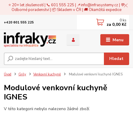
⭐ 20+ let zkušeností | 📞 601 555 225 | 📌
info@infrasystemy.cz
| 💬
Odborné poradenství | 📦 Skladem v ČR | 🚚 Okamžitá expedice
0
ks
+420 601 555 225
za
0,00 Kč
Menu
Hledat
Úvod
Grily
Venkovní kuchyně
Modulové venkovní kuchyně IGNES
Modulové venkovní kuchyně
IGNES
V této kategorii nebylo nalezeno žádné zboží.