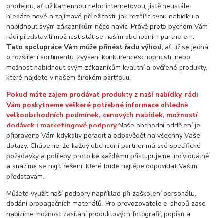
prodejnu, ať už kamennou nebo internetovou, jistě neustále
hledáte nové a zajímavé příležitosti, jak rozšířit svou nabídku a
nabídnout svým zákazníkům něco navíc. Právě proto bychom Vám
rádi představili možnost stát se naším obchodním partnerem.
Tato spolupráce Vám může přinést řadu výhod
, ať už se jedná
o rozšíření sortimentu, zvýšení konkurenceschopnosti, nebo
možnost nabídnout svým zákazníkům kvalitní a ověřené produkty,
které najdete v našem širokém portfoliu.
Pokud máte zájem prodávat produkty z naší nabídky, rádi
Vám poskytneme veškeré potřebné informace ohledně
velkoobchodních podmínek, cenových nabídek, možností
dodávek i marketingové podpory.
Naše obchodní oddělení je
připraveno Vám kdykoliv poradit a odpovědět na všechny Vaše
dotazy. Chápeme, že každý obchodní partner má své specifické
požadavky a potřeby, proto ke každému přistupujeme individuálně
a snažíme se najít řešení, které bude nejlépe odpovídat Vašim
představám.
Můžete využít naší podpory například při zaškolení personálu,
dodání propagačních materiálů. Pro provozovatele e-shopů zase
nabízíme možnost zasílání produktových fotografií, popisů a