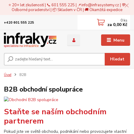
⭐ 20+ let zkušeností | 📞 601 555 225 | 📌
info@infrasystemy.cz
| 💬
Odborné poradenství | 📦 Skladem v ČR | 🚚 Okamžitá expedice
0
ks
+420 601 555 225
za
0,00 Kč
Menu
Hledat
Úvod
B2B
B2B obchodní spolupráce
Staňte se naším obchodním
partnerem
Pokud jste ve světě obchodu, podnikání nebo provozujete vlastní