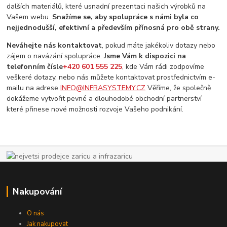
dalších materiálů, které usnadní prezentaci našich výrobků na
Vašem webu.
Snažíme se, aby spolupráce s námi byla co
nejjednodušší, efektivní a především přínosná pro obě strany.
Neváhejte nás kontaktovat
, pokud máte jakékoliv dotazy nebo
zájem o navázání spolupráce.
Jsme Vám k dispozici na
telefonním čísle
+420 601 555 225
, kde Vám rádi zodpovíme
veškeré dotazy, nebo nás můžete kontaktovat prostřednictvím e-
mailu na adrese
INFO@INFRASYSTEMY.CZ
Věříme, že společně
dokážeme vytvořit pevné a dlouhodobé obchodní partnerství
které přinese nové možnosti rozvoje Vašeho podnikání.
Nakupování
O nás
Jak nakupovat