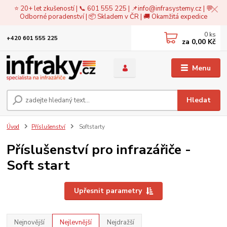
⭐ 20+ let zkušeností | 📞 601 555 225 | 📌
info@infrasystemy.cz
| 💬
Odborné poradenství | 📦 Skladem v ČR | 🚚 Okamžitá expedice
0
ks
+420 601 555 225
za
0,00 Kč
Menu
Hledat
Úvod
Příslušenství
Softstarty
Příslušenství pro infrazářiče -
Soft start
Upřesnit parametry
Nejnovější
Nejlevnější
Nejdražší