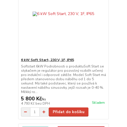
6 kW Soft Start, 230 V, 1F, IP65
Softstart 6kW Podrobnosti o produktuSoft Start se
stykačem je regulátor pro pozvolný rozběh určený
pro indukční i odporové zátěže. Model Soft Start má
předem stanovenou dobu náběhu od 1 do 5
sekund. Má také podstavec, který se používá k
nastavení náběhu sinusovky, jejíž rozsah je 0-40 %.
Měkký ro...
5 800 Kč
/
ks
Skladem
4 793 Kč
bez DPH
Přidat do košíku