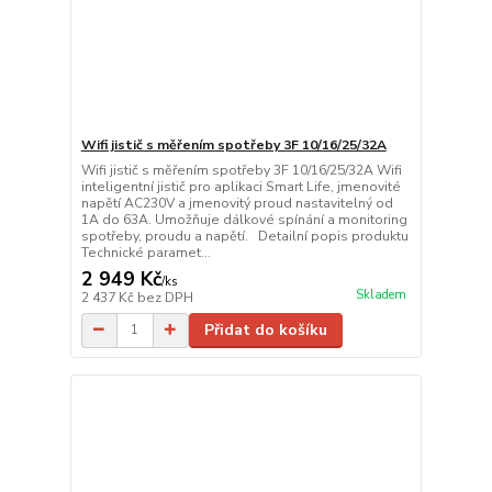
Wifi jistič s měřením spotřeby 3F 10/16/25/32A
Wifi jistič s měřením spotřeby 3F 10/16/25/32A Wifi
inteligentní jistič pro aplikaci Smart Life, jmenovité
napětí AC230V a jmenovitý proud nastavitelný od
1A do 63A. Umožňuje dálkové spínání a monitoring
spotřeby, proudu a napětí. Detailní popis produktu
Technické paramet...
2 949 Kč
/
ks
Skladem
2 437 Kč
bez DPH
Přidat do košíku