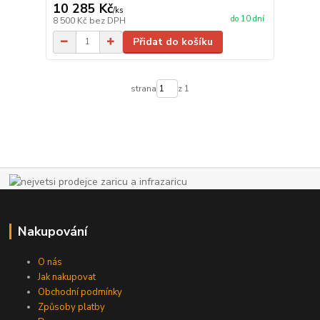
10 285 Kč
/
ks
do 10 dní
8 500 Kč
bez DPH
Přidat do košíku
strana
z 1
Nakupování
O nás
Jak nakupovat
Obchodní podmínky
Způsoby platby