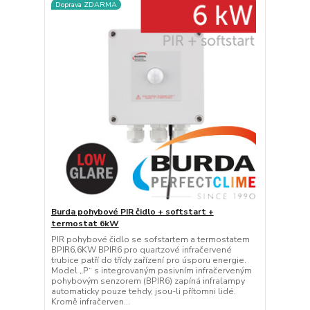
Doprava ZDARMA
Burda pohybové PIR čidlo + softstart +
termostat 6kW
PIR pohybové čidlo se sofstartem a termostatem
BPIR6,6KW BPIR6 pro quartzové infračervené
trubice patří do třídy zařízení pro úsporu energie.
Model „P“ s integrovaným pasivním infračerveným
pohybovým senzorem (BPIR6) zapíná infralampy
automaticky pouze tehdy, jsou-li přítomni lidé.
Kromě infračerven...