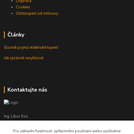
Doprava
Cookies
Odstoupení od smlouvy
Články
Slovník pojmů elektrické topení
Jak správně recyklovat
Kontaktujte nás
Ing. Libor Kos
+420 601 555 225
(Po-Pá: 8-17:00 hod.)
Pro základní funkčnost, zpříjemnění používání webu využíváme