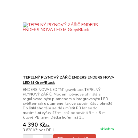
TEPELNÝ PLYNOVÝ ZÁŘIČ ENDERS ENDERS NOVA
LED M Grey/Black
ENDERS NOVA LED "M" gray/black TEPELNÝ
PLYNOVÝ ZÁŘIČ Moderní plynové ohniště s
regulovatelným plamenem a integrovaným LED
světlem jak u plamene, tak ve spodní části ohniště.
Do štíhlého těla se dá umístit PB lahev do
maximální výšky 47cm, což odpovídá 5-ti a 8-mi
kilové PB lahvi. Délka hoření až 1...
4 390 Kč
/
ks
skladem
3 628 Kč
bez DPH