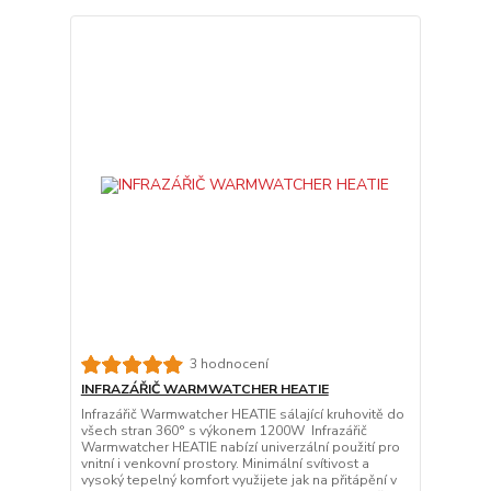
3 hodnocení
INFRAZÁŘIČ WARMWATCHER HEATIE
Infrazářič Warmwatcher HEATIE sálající kruhovitě do
všech stran 360° s výkonem 1200W Infrazářič
Warmwatcher HEATIE nabízí univerzální použití pro
vnitní i venkovní prostory. Minimální svítivost a
vysoký tepelný komfort využijete jak na přitápění v