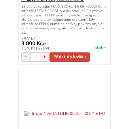
FENIX ECOSUN S 09, infrazářič 900 W
Infračervený zářič FENIX ECOSUN S 09 - 900W Co je
infrazářič FENIX ECOSUN a jak pracuje? Elektrické
sálavé topení FENIX je účinný systém vytápění,
který pracuje s tzv. „slunečním efektem“, kdy
infrazářiče FENIX primárně ohřívají povrchy objektů
(stěna, vybavení, osoby, atd.) ale vzduch se ohřívá
až...
4 598 Kč
3 800 Kč
/
ks
skladem
3 140 Kč
bez DPH
Přidat do košíku