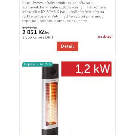
https://www.infraky.cz/infraky-cz-infrazaric-
warmwatcher-heatie-1200w-cerny Karbonové
infrazářiče IQ-STAR X jsou ideálním řešením na
rychlé přitopení. Velmi rychle vytvoří příjemnou
tepelnou pohodu doma i venku na te...
3 243 Kč
2 851 Kč
/
ks
na dotaz
2 356 Kč
bez DPH
Detail
Doprava ZDARMA