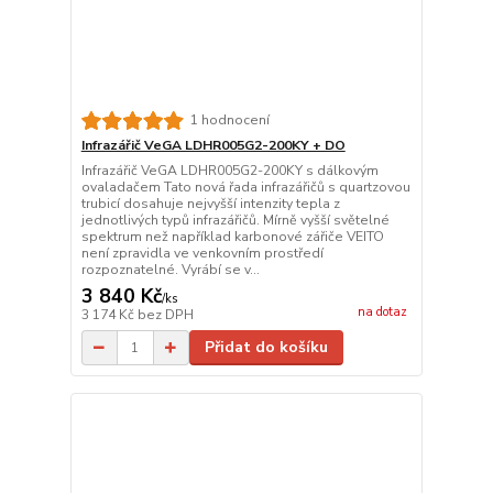
1 hodnocení
Infrazářič VeGA LDHR005G2-200KY + DO
Infrazářič VeGA LDHR005G2-200KY s dálkovým
ovaladačem Tato nová řada infrazářičů s quartzovou
trubicí dosahuje nejvyšší intenzity tepla z
jednotlivých typů infrazářičů. Mírně vyšší světelné
spektrum než například karbonové zářiče VEITO
není zpravidla ve venkovním prostředí
rozpoznatelné. Vyrábí se v...
3 840 Kč
/
ks
na dotaz
3 174 Kč
bez DPH
Přidat do košíku