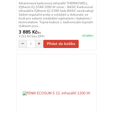
Infračervený karbonový infrazářič THERMOWELL
IQtherm IQ-STAR 2000 W silver - BASIC Karbonové
infrazářiče IQtherm IQ-STAR řady BASIC neobsahují
žádné regulační prvky a ovládání a dokonale se
hodí pro externí ovldádání vypínačem / stykačem /
termostatem. Topná trubice s karbonovým topným
vláknem jsou...
3 885 Kč
/
ks
skladem
3 211 Kč
bez DPH
Přidat do košíku