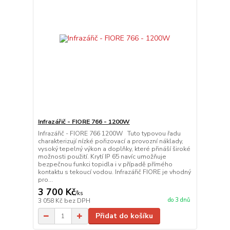
Infrazářič - FIORE 766 - 1200W
Infrazářič - FIORE 766 1200W Tuto typovou řadu
charakterizují nízké pořizovací a provozní náklady,
vysoký tepelný výkon a doplňky, které přináší široké
možnosti použití. Krytí IP 65 navíc umožňuje
bezpečnou funkci topidla i v případě přímého
kontaktu s tekoucí vodou. Infrazářič FIORE je vhodný
pro...
3 700 Kč
/
ks
do 3 dnů
3 058 Kč
bez DPH
Přidat do košíku