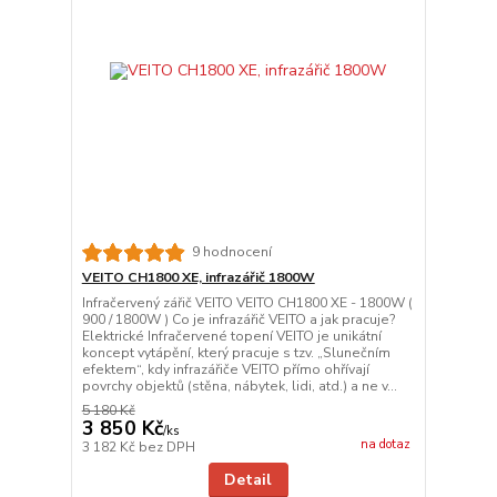
9 hodnocení
VEITO CH1800 XE, infrazářič 1800W
Infračervený zářič VEITO VEITO CH1800 XE - 1800W (
900 / 1800W ) Co je infrazářič VEITO a jak pracuje?
Elektrické Infračervené topení VEITO je unikátní
koncept vytápění, který pracuje s tzv. „Slunečním
efektem“, kdy infrazářiče VEITO přímo ohřívají
povrchy objektů (stěna, nábytek, lidi, atd.) a ne v...
5 180 Kč
3 850 Kč
/
ks
na dotaz
3 182 Kč
bez DPH
Detail