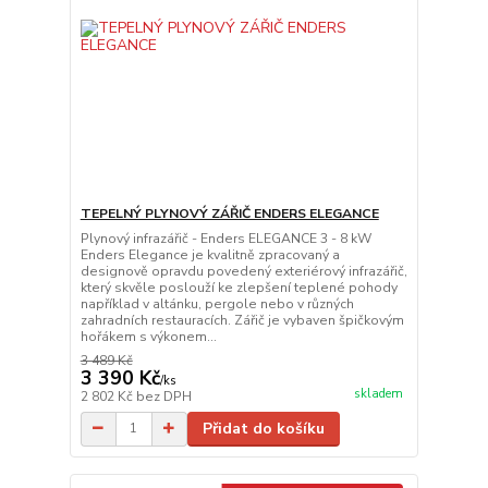
TEPELNÝ PLYNOVÝ ZÁŘIČ ENDERS ELEGANCE
Plynový infrazářič - Enders ELEGANCE 3 - 8 kW
Enders Elegance je kvalitně zpracovaný a
designově opravdu povedený exteriérový infrazářič,
který skvěle poslouží ke zlepšení teplené pohody
například v altánku, pergole nebo v různých
zahradních restauracích. Zářič je vybaven špičkovým
hořákem s výkonem...
3 489 Kč
3 390 Kč
/
ks
skladem
2 802 Kč
bez DPH
Přidat do košíku