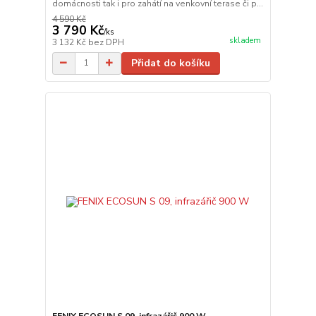
domácnosti tak i pro zahátí na venkovní terase či p...
4 590 Kč
3 790 Kč
/
ks
skladem
3 132 Kč
bez DPH
Přidat do košíku