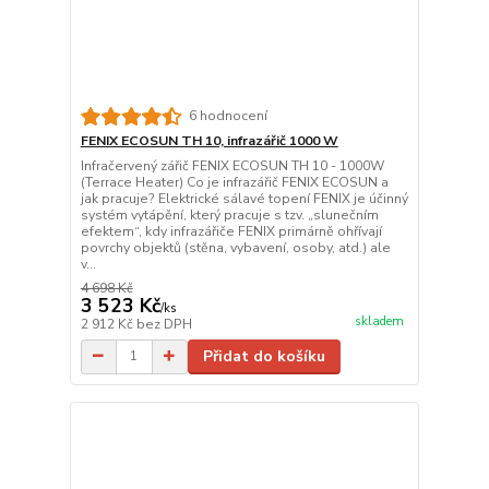
6 hodnocení
FENIX ECOSUN TH 10, infrazářič 1000 W
Infračervený zářič FENIX ECOSUN TH 10 - 1000W
(Terrace Heater) Co je infrazářič FENIX ECOSUN a
jak pracuje? Elektrické sálavé topení FENIX je účinný
systém vytápění, který pracuje s tzv. „slunečním
efektem“, kdy infrazářiče FENIX primárně ohřívají
povrchy objektů (stěna, vybavení, osoby, atd.) ale
v...
4 698 Kč
3 523 Kč
/
ks
skladem
2 912 Kč
bez DPH
Přidat do košíku