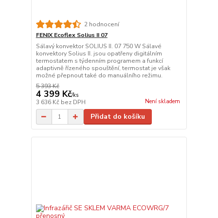
2 hodnocení
FENIX Ecoflex Solius II 07
Sálavý konvektor SOLIUS II. 07 750 W Sálavé
konvektory Solius II. jsou opatřeny digitálním
termostatem s týdenním programem a funkcí
adaptivně řízeného spouštění, termostat je však
možné přepnout také do manuálního režimu.
5 393 Kč
4 399 Kč
/
ks
Není skladem
3 636 Kč
bez DPH
Přidat do košíku