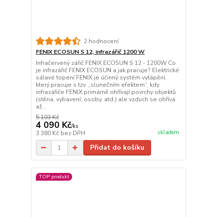
2 hodnocení
FENIX ECOSUN S 12, infrazářič 1200 W
Infračervený zářič FENIX ECOSUN S 12 - 1200W Co
je infrazářič FENIX ECOSUN a jak pracuje? Elektrické
sálavé topení FENIX je účinný systém vytápění,
který pracuje s tzv. „slunečním efektem“, kdy
infrazářiče FENIX primárně ohřívají povrchy objektů
(stěna, vybavení, osoby, atd.) ale vzduch se ohřívá
až...
5 103 Kč
4 090 Kč
/
ks
skladem
3 380 Kč
bez DPH
Přidat do košíku
TOP produkt