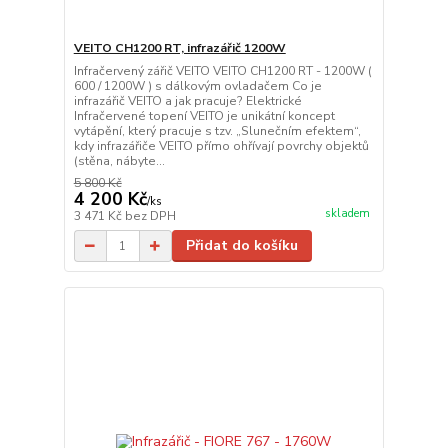
VEITO CH1200 RT, infrazářič 1200W
Infračervený zářič VEITO VEITO CH1200 RT - 1200W (
600 / 1200W ) s dálkovým ovladačem Co je
infrazářič VEITO a jak pracuje? Elektrické
Infračervené topení VEITO je unikátní koncept
vytápění, který pracuje s tzv. „Slunečním efektem“,
kdy infrazářiče VEITO přímo ohřívají povrchy objektů
(stěna, nábyte...
5 800 Kč
4 200 Kč
/
ks
skladem
3 471 Kč
bez DPH
Přidat do košíku