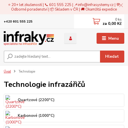
⭐ 20+ let zkušeností | 📞 601 555 225 | 📌
info@infrasystemy.cz
| 💬
Odborné poradenství | 📦 Skladem v ČR | 🚚 Okamžitá expedice
0
ks
+420 601 555 225
za
0,00 Kč
Menu
Hledat
Úvod
Technologie
Technologie infrazářičů
Quartzové (2200°C)
Karbonové (1000°C)