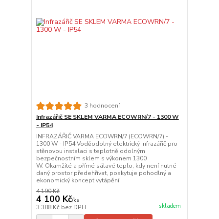
3 hodnocení
Infrazářič SE SKLEM VARMA ECOWRN/7 - 1300 W
- IP54
INFRAZÁŘIČ VARMA ECOWRN/7 (ECOWRN/7) -
1300 W - IP54 Voděodolný elektrický infrazářič pro
stěnovou instalaci s teplotně odolným
bezpečnostním sklem s výkonem 1300
W. Okamžité a přímé sálavé teplo, kdy není nutné
daný prostor předehřívat, poskytuje pohodlný a
ekonomický koncept vytápění.
4 190 Kč
4 100 Kč
/
ks
skladem
3 388 Kč
bez DPH