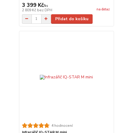
3 399 Kč
/
ks
na dotaz
2 809 Kč
bez DPH
Přidat do košíku
4 hodnocení
Infrazářič IQ-STAR M mini