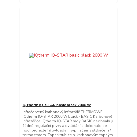
IQtherm IQ-STAR basic black 2000 W
Infračervený karbonový infrazářič THERMOWELL
IQtherm IQ-STAR 2000 W black - BASIC Karbonové
infrazářiče IQtherm IQ-STAR řady BASIC neobsahují
žádné regulační prvky a ovládání a dokonale se
hodí pro externí ovldádání vypínačem / stykačem /
termostatem. Topná trubice s karbonovým topným