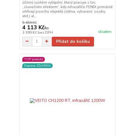
účinný systém vytápění, který pracuje s tzv.
„slunečním efektem“, kdy infrazářiče FENIX primárně
ohřívají povrchy objektů (stěna, vybavení, osoby,
atd.) al...
5 484 Kč
4 113 Kč
/
ks
skladem
3 399 Kč
bez DPH
Přidat do košíku
TOP produkt
Doprava ZDARMA