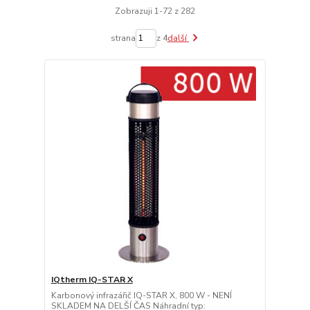
Zobrazuji 1-72 z 282
strana
z 4
další
IQtherm IQ-STAR X
Karbonový infrazářič IQ-STAR X, 800 W - NENÍ
SKLADEM NA DELŠÍ ČAS Náhradní typ: