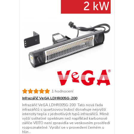
1 hodnocení
Infrazářič VeGA LDHR005G-200
Infrazářič VeGA LDHR005G-200 Tato nová řada
infrazářičů s quartzovou trubicí dosahuje nejvyšší
intenzity tepla z jednotlivých typů infrazářičů. Mírně
vyšší světelné spektrum než například karbonové
zářiče VEITO není zpravidla ve venkovním prostředí
rozpoznatelné. Vyrábí se v provedení černém s
hlin...