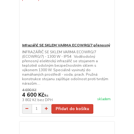
Infrazářič SE SKLEM VARMA ECOWRG/7 přenosný
INFRAZÁŘIČ SE SKLEM VARMA ECOWRG/7
(ECOWRG/7) - 1300 W - IP54 Voděodolný
přenosný elektrický infrazářič se stojanem a
teplotně odolným bezpečnostním sklem s
výkonem 1300 W. Speciálně vyvinutý do
namáhaných prostředí - voda, prach. Pružná
konstrukce stojanu zajišťuje odolnost proti tvrdým
nárazům....
4 690 Kč
4 600 Kč
/
ks
skladem
3 802 Kč
bez DPH
Přidat do košíku