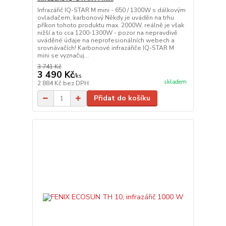
Infrazářič IQ-STAR M mini - 650 / 1300W s dálkovým
ovladačem, karbonový Někdy je uváděn na trhu
příkon tohoto produktu max. 2000W, reálně je však
nižší a to cca 1200-1300W - pozor na nepravdivě
uváděné údaje na neprofesionálních webech a
srovnávačích! Karbonové infrazářiče IQ-STAR M
mini se vyznačuj...
3 741 Kč
3 490 Kč
/
ks
skladem
2 884 Kč
bez DPH
Přidat do košíku