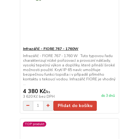
Infrazářič - FIORE 767 - 1760W
Infrazářič - FIORE 767 - 1760 W Tuto typovou řadu
charakterizují nízké pořizovací a provozní náklady,
vysoký tepelný výkon a doplňky, které přináší široké
možnosti použití. Krytí IP 65 navíc umožňuje
bezpečnou funkci topidla i v případě přímého
kontaktu s tekoucí vodou. Infrazářič FIORE je vhodný
...
4 380 Kč
/
ks
do 3 dnů
3 620 Kč
bez DPH
Přidat do košíku
TOP produkt