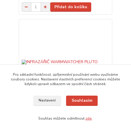
Přidat do košíku
Pro základní funkčnost, zpříjemnění používání webu využíváme
soubory cookies. Nastavení vlastních preferencí cookies můžete
kdykoli upravit odkazem ve spodní části stránek.
Souhlasím
Nastavení
1 hodnocení
Souhlas můžete odmítnout
zde
.
INFRAZÁŘIČ WARMWATCHER PLUTO (Riesling)
Infrazářič Warmwatcher PLUTO (Riesling) závěsný
stropní zářič 1500W, čený Infrazářič Warmwatcher