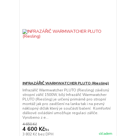
INFRAZÁŘIČ WARMWATCHER PLUTO (Riesling)
Infrazářič Warmwatcher PLUTO (Riesling) závěsný
stropní zářič 1500W, bílý Infrazářič Warmwatcher
PLUTO (Riesling) je určený primárně pro stropní
montáž jak pro zavěšení na lanka tak i na pevný
náklopný držák který je součástí balení. Komfortní
dálkové ovládání umožňuje regulaci zářiče.
Vyrobeno z e...
4 650 Kč
4 600 Kč
/
ks
skladem
3 802 Kč
bez DPH