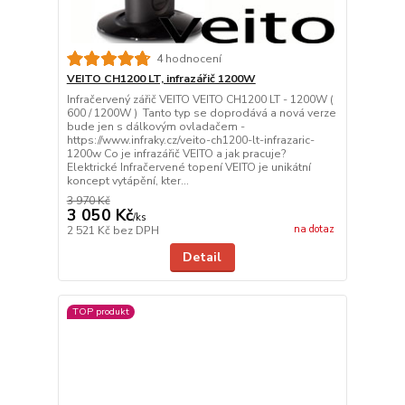
4 hodnocení
VEITO CH1200 LT, infrazářič 1200W
Infračervený zářič VEITO VEITO CH1200 LT - 1200W (
600 / 1200W ) Tanto typ se doprodává a nová verze
bude jen s dálkovým ovladačem -
https://www.infraky.cz/veito-ch1200-lt-infrazaric-
1200w Co je infrazářič VEITO a jak pracuje?
Elektrické Infračervené topení VEITO je unikátní
koncept vytápění, kter...
3 970 Kč
3 050 Kč
/
ks
na dotaz
2 521 Kč
bez DPH
Detail
TOP produkt