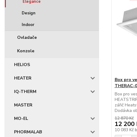
Elegance
Design
Indoor
Ovladače
Konzole
HELIOS
HEATER
Box pro v
THERAC-0
IQ-THERM
Box pro ves
HEATSTRIP
MASTER
zářič Heat
Dodávka ob
12 870 Kč
MO-EL
12 200 
10 083 Kč
PHORMALAB