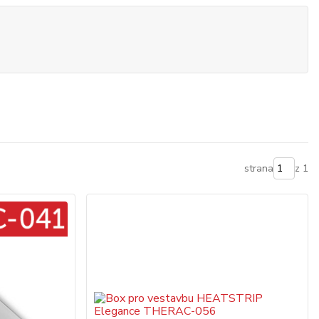
strana
z 1