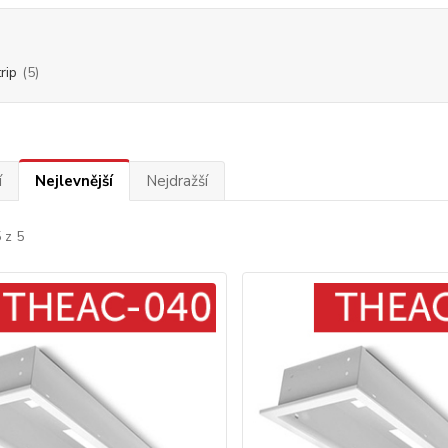
rip
(5)
í
Nejlevnější
Nejdražší
 z 5