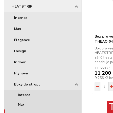
HEATSTRIP
Intense
Max
Box pro v
Elegance
THEAC-04
Box pro ves
Design
HEATSTRIP
zářič Heat
obsahuje p
Indoor
11 550 Kč
11 200 
Plynové
9 256 Kč
b
Boxy do stropu
Intense
Max