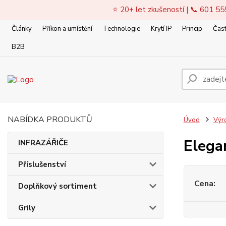
⭐ 20+ let zkušeností | 📞 601 55
Články
Příkon a umístění
Technologie
Krytí IP
Princip
Čast
B2B
NABÍDKA PRODUKTŮ
Úvod
Výr
Elega
INFRAZÁŘIČE
Příslušenství
Cena:
Doplňkový sortiment
Grily