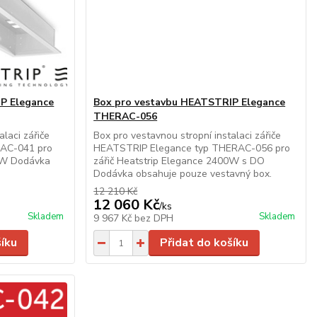
P Elegance
Box pro vestavbu HEATSTRIP Elegance
THERAC-056
alaci zářiče
Box pro vestavnou stropní instalaci zářiče
AC-041 pro
HEATSTRIP Elegance typ THERAC-056 pro
00W Dodávka
zářič Heatstrip Elegance 2400W s DO
.
Dodávka obsahuje pouze vestavný box.
12 210 Kč
12 060 Kč
/
ks
Skladem
Skladem
9 967 Kč
bez DPH
šíku
Přidat do košíku