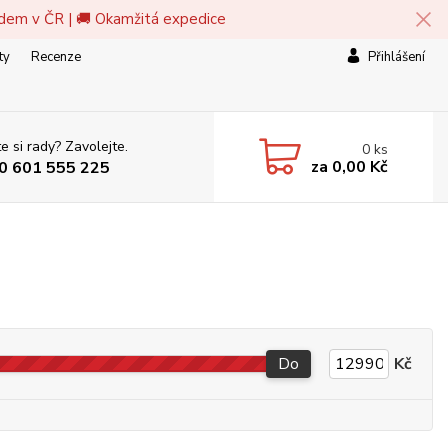
adem v ČR | 🚚 Okamžitá expedice
ty
Recenze
Přihlášení
e si rady? Zavolejte.
0
ks
za
0,00 Kč
0 601 555 225
Do
Kč