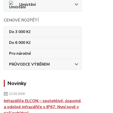
Umístění
CENOVÉ ROZPĚTÍ
Do 3 000 Kč
Do 6 000 Kč
Pro náročné
PRŮVODCE VÝBĚREM
Novinky
12.03.2026
Infrazářiče ELCON – spolehlivé, úsporné
a odolné infrazářiče s IP67. Nyní nově v