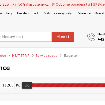
5 225 | 📌
info@infrasystemy.cz
| 💬 Odborné poradenství | 📦 Skl
é dotazy
Umístění
wiki
Výhody a nevýhody
Reference
Kontak
Nevít
Hledat
+42
obce
HEATSTRIP
Boxy do stropu
Elegance
nce
Kč
Od