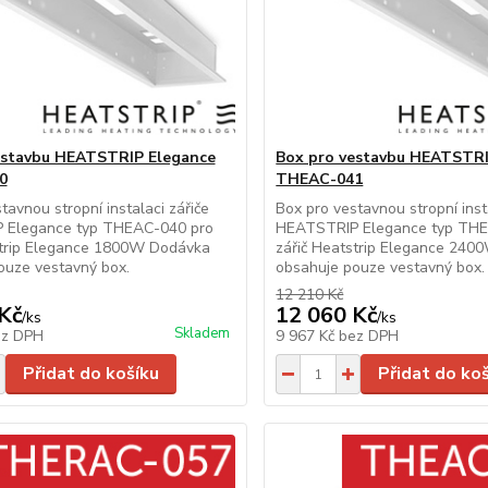
estavbu HEATSTRIP Elegance
Box pro vestavbu HEATSTRI
0
THEAC-041
tavnou stropní instalaci zářiče
Box pro vestavnou stropní inst
 Elegance typ THEAC-040 pro
HEATSTRIP Elegance typ THE
strip Elegance 1800W Dodávka
zářič Heatstrip Elegance 24
ouze vestavný box.
obsahuje pouze vestavný box
12 210 Kč
Kč
12 060 Kč
/
ks
/
ks
Skladem
ez DPH
9 967 Kč
bez DPH
Přidat do košíku
Přidat do ko