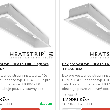
estavbu HEATSTRIP Elegance
Box pro vestavbu HEATSTRI
57
THEAC-042
tavnou stropní instalaci zářiče
Box pro vestavnou stropní inst
 Elegance typ THERAC-057 pro
HEATSTRIP Elegance typ THE
strip Elegance 3200W s DO
zářič Heatstrip Elegance 32
sahuje pouze vestavný box.
obsahuje pouze vestavný box
13 200 Kč
Kč
12 990 Kč
/
ks
/
ks
Skladem
bez DPH
10 736 Kč
bez DPH