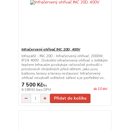
Infračervený ohřívač INC 20D, 400V
Infrazářič - INC 20D - Infračervený ohřívač, 2000W,
IP24, 400V Diskrétní infračervený ohřívač s měkkým
teplem Infracalm poskytuje celoročně pohodlí v
prostorech chráněných před větrem, jako jsou
balkony, terasy a terasy restaurací. Infračervený
ohřívač nevytváří světelné záření a je perfektní vo...
7 500 Kč
/
ks
do 10 dní
6 198 Kč
bez DPH
Přidat do košíku