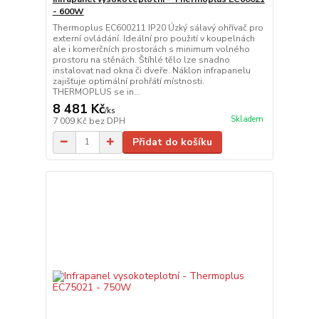
- 600W
Thermoplus EC600211 IP20 Úzký sálavý ohřívač pro
externí ovládání. Ideální pro použití v koupelnách
ale i komerčních prostorách s minimum volného
prostoru na stěnách. Štíhlé tělo lze snadno
instalovat nad okna či dveře. Náklon infrapanelu
zajišťuje optimální prohřátí místnosti.
THERMOPLUS se in...
8 481 Kč
/
ks
Skladem
7 009 Kč
bez DPH
Přidat do košíku