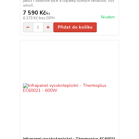
jakož i závěsné tyče a lopatky různých velikostí, což
umož...
7 590 Kč
/
ks
Skladem
6 273 Kč
bez DPH
Přidat do košíku
Infrapanel vysokoteplotní - Thermoplus EC60021