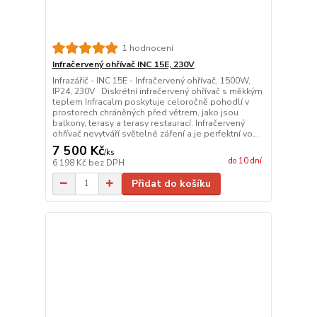
1 hodnocení
Infračervený ohřívač INC 15E, 230V
Infrazářič - INC 15E - Infračervený ohřívač, 1500W,
IP24, 230V Diskrétní infračervený ohřívač s měkkým
teplem Infracalm poskytuje celoročně pohodlí v
prostorech chráněných před větrem, jako jsou
balkony, terasy a terasy restaurací. Infračervený
ohřívač nevytváří světelné záření a je perfektní vo...
7 500 Kč
/
ks
do 10 dní
6 198 Kč
bez DPH
Přidat do košíku