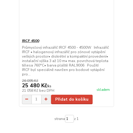
IRCF 4500
Průmyslový infrazářič IRCF 4500 - 4500W Infrazářič
IRCF • halogenový infrazářič pro zónové vytápění
velkých prostor• diskrétní a kompaktní provedení•
instalační výška 3 až 10 m• max. povrchová teplota
tělesa 760°C• barva pláště RAL9006 Použití
IRCF byl speciálně navržen pro bodové vytápění
pro...
26 095 Kč
25 480 Kč
/
ks
skladem
21 058 Kč
bez DPH
Přidat do košíku
strana
z 1