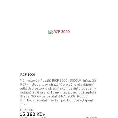
IRCF 3000
Průmyslový infrazářič IRCF 3000 - 3000W Infrazářič
IRCF • halogenový infrazářič pro zónové vytápění
velkých prostor• diskrétní a kompaktní provedení•
instalační výška 3 až 10 m• max. povrchová teplota
tělesa 760°C• barva pláště RAL9006 Použití
IRCF byl speciálně navržen pro bodové vytápění
pro...
18 719 Kč
15 360 Kč
/
ks