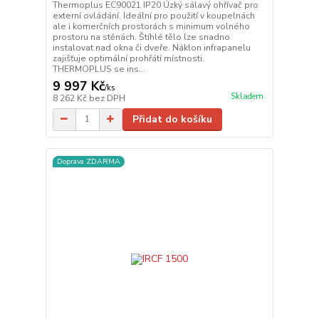
Thermoplus EC90021 IP20 Úzký sálavý ohřívač pro
externí ovládání. Ideální pro použití v koupelnách
ale i komerčních prostorách s minimum volného
prostoru na stěnách. Štíhlé tělo lze snadno
instalovat nad okna či dveře. Náklon infrapanelu
zajišťuje optimální prohřátí místnosti.
THERMOPLUS se ins...
9 997 Kč
/
ks
Skladem
8 262 Kč
bez DPH
Přidat do košíku
Doprava ZDARMA