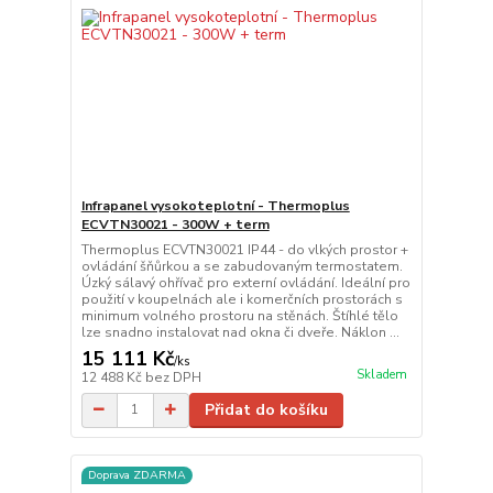
Infrapanel vysokoteplotní - Thermoplus
ECVTN30021 - 300W + term
Thermoplus ECVTN30021 IP44 - do vlkých prostor +
ovládání šňůrkou a se zabudovaným termostatem.
Úzký sálavý ohřívač pro externí ovládání. Ideální pro
použití v koupelnách ale i komerčních prostorách s
minimum volného prostoru na stěnách. Štíhlé tělo
lze snadno instalovat nad okna či dveře. Náklon ...
15 111 Kč
/
ks
Skladem
12 488 Kč
bez DPH
Přidat do košíku
Doprava ZDARMA