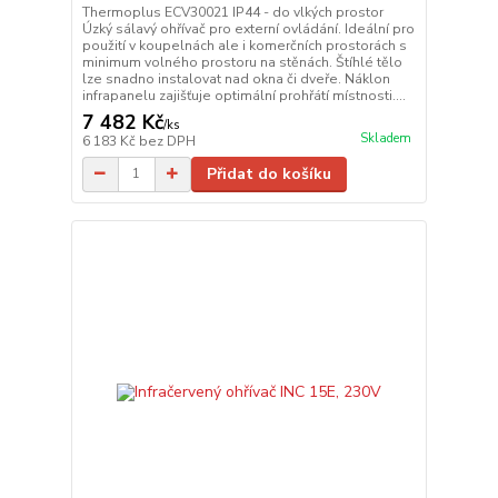
Thermoplus ECV30021 IP44 - do vlkých prostor
Úzký sálavý ohřívač pro externí ovládání. Ideální pro
použití v koupelnách ale i komerčních prostorách s
minimum volného prostoru na stěnách. Štíhlé tělo
lze snadno instalovat nad okna či dveře. Náklon
infrapanelu zajišťuje optimální prohřátí místnosti....
7 482 Kč
/
ks
Skladem
6 183 Kč
bez DPH
Přidat do košíku