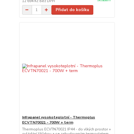
skladem
12 694 Kč
bez DPH
Přidat do košíku
Infrapanel vysokoteplotní - Thermoplus
ECVTN70021 - 700W + term
Thermoplus ECVTN70021 IP44 - do vlkých prostor +
ovládání šňůrkou a se zabudovaným termostatem.