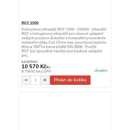
IRCF 1500
Průmyslový infrazářič IRCF 1500 - 1500W Infrazářič
IRCF • halogenový infrazářič pro zónové vytápění
velkých prostor• diskrétní a kompaktní provedení•
instalační výška 3 až 10 m• max. povrchová teplota
tělesa 760°C• barva pláště RAL9006 Použití
IRCF byl speciálně navržen pro bodové vytápění
pro...
12 879 Kč
10 570 Kč
/
ks
skladem
8 736 Kč
bez DPH
Přidat do košíku