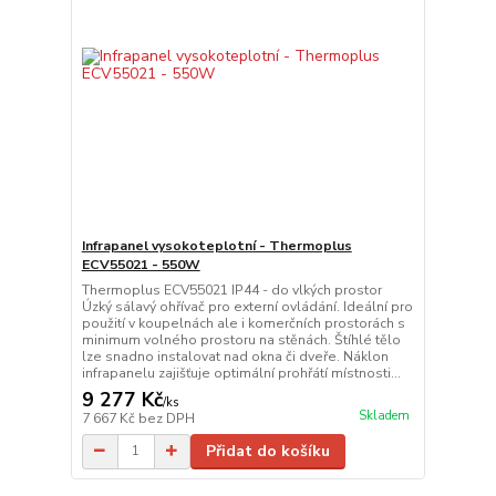
Infrapanel vysokoteplotní - Thermoplus
ECV55021 - 550W
Thermoplus ECV55021 IP44 - do vlkých prostor
Úzký sálavý ohřívač pro externí ovládání. Ideální pro
použití v koupelnách ale i komerčních prostorách s
minimum volného prostoru na stěnách. Štíhlé tělo
lze snadno instalovat nad okna či dveře. Náklon
infrapanelu zajišťuje optimální prohřátí místnosti...
9 277 Kč
/
ks
Skladem
7 667 Kč
bez DPH
Přidat do košíku