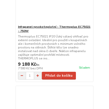
Infrapanel vysokoteplotní - Thermoplus EC75021
- 750W
Thermoplus EC75021 IP20 Úzký sálavý ohřívač pro
externí ovládání. Ideální pro použití v koupelnách
ale i komerčních prostorách s minimum volného
prostoru na stěnách. Štíhlé tělo lze snadno
instalovat nad okna či dveře. Náklon infrapanelu
zajišťuje optimální prohřátí místnosti.
THERMOPLUS se ins...
9 188 Kč
/
ks
Skladem
7 593 Kč
bez DPH
Přidat do košíku