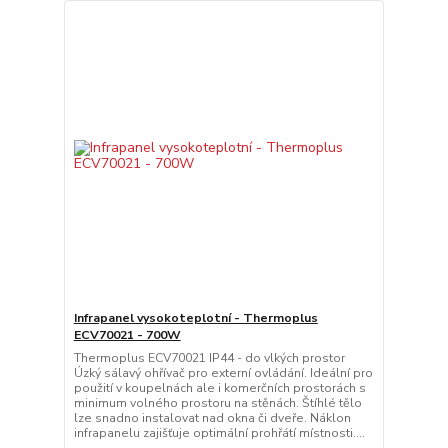
Infrapanel vysokoteplotní - Thermoplus
ECV70021 - 700W
Thermoplus ECV70021 IP44 - do vlkých prostor
Úzký sálavý ohřívač pro externí ovládání. Ideální pro
použití v koupelnách ale i komerčních prostorách s
minimum volného prostoru na stěnách. Štíhlé tělo
lze snadno instalovat nad okna či dveře. Náklon
infrapanelu zajišťuje optimální prohřátí místnosti....