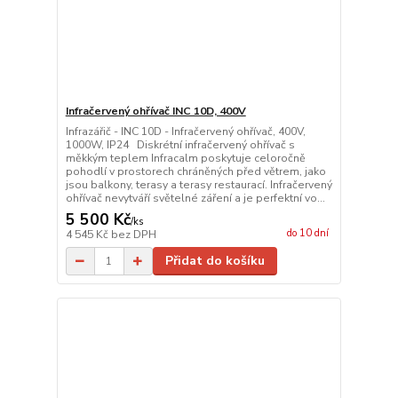
Infračervený ohřívač INC 10D, 400V
Infrazářič - INC 10D - Infračervený ohřívač, 400V,
1000W, IP24 Diskrétní infračervený ohřívač s
měkkým teplem Infracalm poskytuje celoročně
pohodlí v prostorech chráněných před větrem, jako
jsou balkony, terasy a terasy restaurací. Infračervený
ohřívač nevytváří světelné záření a je perfektní vo...
5 500 Kč
/
ks
do 10 dní
4 545 Kč
bez DPH
Přidat do košíku