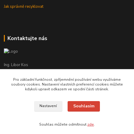
Jak správně recyklovat
Kontaktujte nás
Ing. Libor Kos
+420 601 555 225
(Po-Pá: 8-17:00 hod.)
Pro základní funkčnost, zpříjemnění používání webu využíváme
soubory cookies. Nastavení vlastních preferencí cookies můžete
info@infrasystemy.cz
kdykoli upravit odkazem ve spodní části stránek.
Souhlasím
Nastavení
infrasystémy s.r.o. 2012-2019
Souhlas můžete odmítnout
zde
.