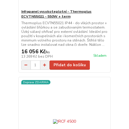
Infrapanel vysokoteplotní - Thermoplus
ECVTN55021 - 550W + term
Thermoplus ECVTN55021 IP44 - do vlkých prostor +
ovládání šňůrkou a se zabudovaným termostatem.
Úzký sálavý ohřívač pro externí ovládání. Ideální pro
použití v koupelnách ale i komerčních prostorách s
minimum volného prostoru na stěnách. Štíhlé tělo
lze snadno instalovat nad okna či dveře. Náklon ...
16 056 Kč
/
ks
Skladem
13 269 Kč
bez DPH
Přidat do košíku
Doprava ZDARMA