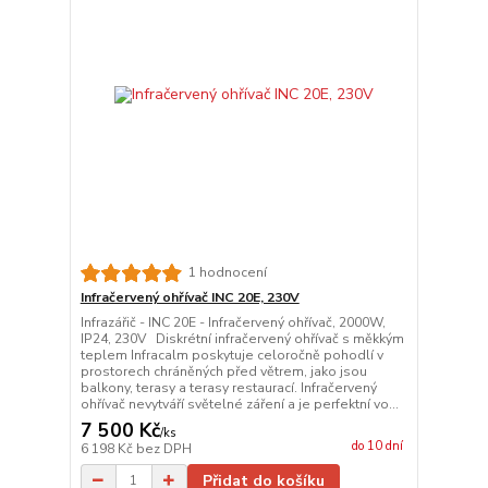
1 hodnocení
Infračervený ohřívač INC 20E, 230V
Infrazářič - INC 20E - Infračervený ohřívač, 2000W,
IP24, 230V Diskrétní infračervený ohřívač s měkkým
teplem Infracalm poskytuje celoročně pohodlí v
prostorech chráněných před větrem, jako jsou
balkony, terasy a terasy restaurací. Infračervený
ohřívač nevytváří světelné záření a je perfektní vo...
7 500 Kč
/
ks
do 10 dní
6 198 Kč
bez DPH
Přidat do košíku