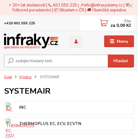
⭐ 20+ let zkušeností | 📞 601 555 225 | 📌
info@infrasystemy.cz
| 💬
Odborné poradenství | 📦 Skladem v ČR | 🚚 Okamžitá expedice
0
ks
+420 601 555 225
za
0,00 Kč
Menu
Hledat
Úvod
Výrobce
SYSTEMAIR
SYSTEMAIR
INC
THERMOPLUS EC, ECV, ECVTN