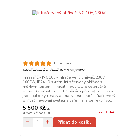
1 hodnocení
Infračervený ohřívač INC 10E, 230V
Infrazářič - INC 10E - Infračervený ohřívač, 230V,
1000W, IP24 Diskrétní infračervený ohřívač s
měkkým teplem Infracalm poskytuje celoročně
pohodlí v prostorech chráněných před větrem, jako
jsou balkony, terasy a terasy restaurací. Infračervený
ohřívač nevytváří světelné záření a je perfektní vo...
5 500 Kč
/
ks
do 10 dní
4 545 Kč
bez DPH
Přidat do košíku