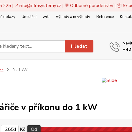
5 225 | 📌
info@infrasystemy.cz
| 💬 Odborné poradenství | 📦 Skl
é dotazy
Umístění
wiki
Výhody a nevýhody
Reference
Kontak
Nevít
Hledat
+42
on
0 - 1 kW
zářiče v příkonu do 1 kW
Kč
Od