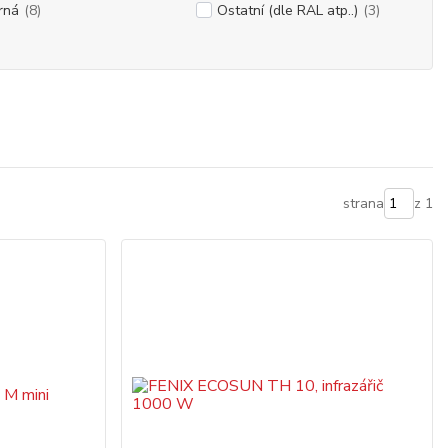
rná
(8)
Ostatní (dle RAL atp..)
(3)
strana
z 1