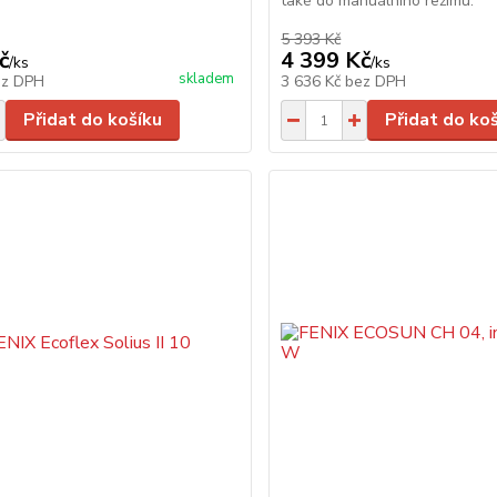
také do manuálního režimu.
5 393 Kč
č
4 399 Kč
/
ks
/
ks
skladem
ez DPH
3 636 Kč
bez DPH
Přidat do košíku
Přidat do ko