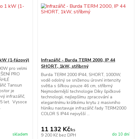
 kW (1-fázový)
Infrazářič - Burda TERM 2000, IP 44
SHORT, 1kW, stříbrný
00W pro velmi
EŠENÍ PRO
Burda TERM 2000 IP44, SHORT, 1000W,
ÁHLÉ
vodě odolný se sníženou úrovní intenzity
řič Tansun
světla s šířkou pouze 46 cm, stříbrný
ostor je
Nejmodernější technologie Díky špičkové
ý infrazářič,
technologii, nejlepšímu zpracování a
 25 let. Vysoce
elegantnímu krátkému krytu z masivního
.
hliníku nastavuje infrazářič řady TERM2000
COLOR S IP44 nejvyšší ...
11 132 Kč
/
ks
skladem
do 10 dní
9 200 Kč
bez DPH