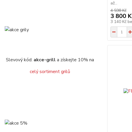
až...
4 598 Kč
3 800 K
3 140 Kč
b
Slevový kód:
akce-grill
a získejte 10% na
celý sortiment grilů