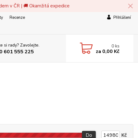
adem v ČR | 🚚 Okamžitá expedice
ty
Recenze
Přihlášení
e si rady? Zavolejte.
0
ks
za
0,00 Kč
0 601 555 225
Do
Kč