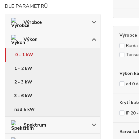
DLE PARAMETRŮ
Výrobce
Výrobce
Výkon
Burda
0 - 1 kW
Tansu
1 - 2 kW
Výkon ka
2 - 3 kW
od 0 
3 - 6 kW
Krytí kat
nad 6 kW
IP 20 
Spektrum
Barva ka