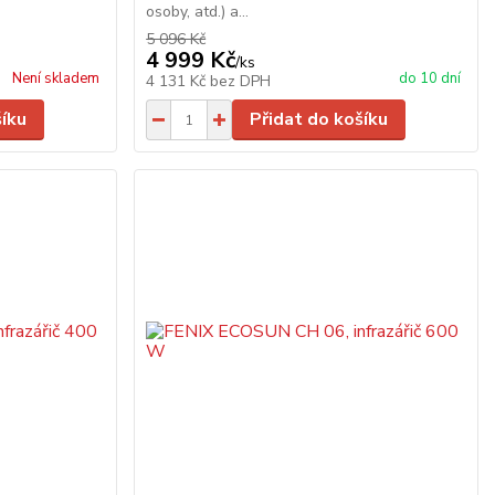
osoby, atd.) a...
5 096 Kč
4 999 Kč
/
ks
Není skladem
do 10 dní
4 131 Kč
bez DPH
šíku
Přidat do košíku