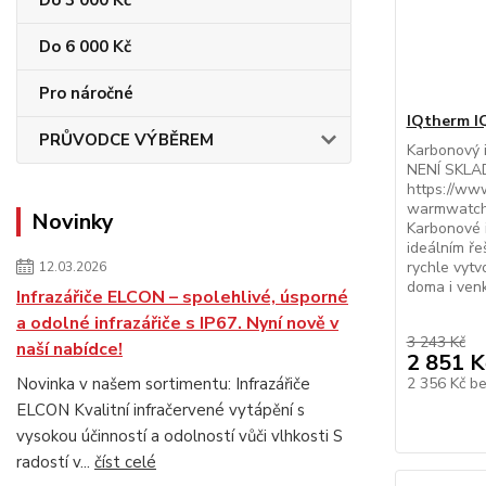
Do 3 000 Kč
Do 6 000 Kč
Pro náročné
IQtherm I
PRŮVODCE VÝBĚREM
Karbonový 
NENÍ SKLAD
https://www
warmwatch
Novinky
Karbonové 
ideálním ře
rychle vytv
12.03.2026
doma i venk
Infrazářiče ELCON – spolehlivé, úsporné
a odolné infrazářiče s IP67. Nyní nově v
3 243 Kč
naší nabídce!
2 851 K
Novinka v našem sortimentu: Infrazářiče
2 356 Kč
b
ELCON Kvalitní infračervené vytápění s
vysokou účinností a odolností vůči vlhkosti S
radostí v...
číst celé