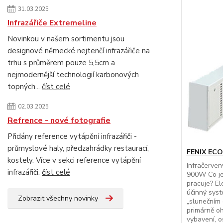
31.03.2025
Infrazářiče Extremeline
Novinkou v našem sortimentu jsou
designové německé nejtenčí infrazářiče na
trhu s průměrem pouze 5,5cm a
nejmodernější technologií karbonových
topných...
číst celé
02.03.2025
Refrence - nové fotografie
Přidány reference vytápění infrazářiči -
průmyslové haly, předzahrádky restaurací,
FENIX ECOS
kostely. Více v sekci reference vytápění
Infračerve
infrazářiči.
číst celé
900W Co je
pracuje? El
účinný syst
Zobrazit všechny novinky
„slunečním 
primárně oh
vybavení, o