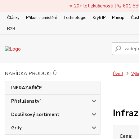
⭐ 20+ let zkušeností | 📞 601 55
Články
Příkon a umístění
Technologie
Krytí IP
Princip
Čast
B2B
NABÍDKA PRODUKTŮ
Úvod
Výk
INFRAZÁŘIČE
Příslušenství
Infra
Doplňkový sortiment
Grily
Cena: