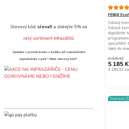
FENIX Ecofl
Sálavý kon
Slevový kód:
sleva5
a získejte 5% na
Sálavé konv
digitálním 
celý sortiment infrazářičů
programem 
spouštění, 
také do ma
Zadejte v prvním kroku v košíku při uskutečnění
6 000 Kč
objednávky v poli " Mám slevový kód".
5 185 K
4 285 Kč
b
Doprava 