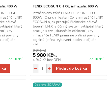
ářič 400 W
FENIX ECOSUN CH 06, infrazářič 600 W
SUN CH 04 -
Infračervený zářič FENIX ECOSUN CH 06 -
frazářič FENIX
600W (Church Heater) Co je infrazářič FENIX
cké sálavé
ECOSUN a jak pracuje? Elektrické sálavé
vytápění, který
topení FENIX je účinný systém vytápění, který
em“, kdy
pracuje s tzv. „slunečním efektem“, kdy
vají povrchy
infrazářiče FENIX primárně ohřívají povrchy
, atd.) ale
objektů (stěna, vybavení, osoby, atd.) ale
vzd...
6 041 Kč
5 980 Kč
/
ks
do 10 dní
do 10 dní
4 942 Kč
bez DPH
šíku
Přidat do košíku
Doprava ZDARMA