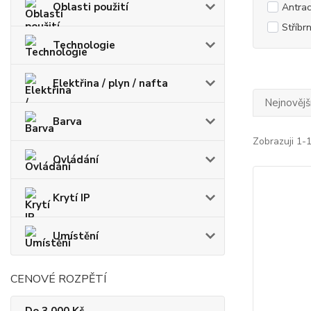
Oblasti použití
Antrac
Stříbr
Technologie
Elektřina / plyn / nafta
Nejnovějš
Barva
Zobrazuji 1-
Ovládání
Krytí IP
Umístění
CENOVÉ ROZPĚTÍ