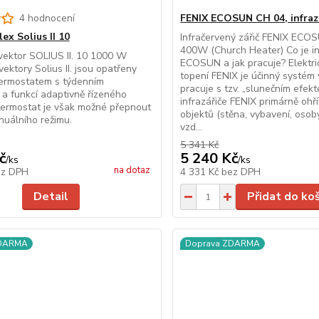
4 hodnocení
FENIX ECOSUN CH 04, infraz
ex Solius II 10
Infračervený zářič FENIX ECO
400W (Church Heater) Co je in
vektor SOLIUS II. 10 1000 W
ECOSUN a jak pracuje? Elektri
ektory Solius II. jsou opatřeny
topení FENIX je účinný systém 
termostatem s týdenním
pracuje s tzv. „slunečním efekt
a funkcí adaptivně řízeného
infrazářiče FENIX primárně ohří
termostat je však možné přepnout
objektů (stěna, vybavení, osoby
nuálního režimu.
vzd...
5 341 Kč
č
5 240 Kč
/
ks
/
ks
na dotaz
ez DPH
4 331 Kč
bez DPH
Detail
Přidat do ko
ZDARMA
Doprava ZDARMA