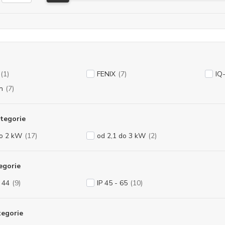
(1)
FENIX
(7)
IQ
n
(7)
tegorie
do 2 kW
(17)
od 2,1 do 3 kW
(2)
egorie
- 44
(9)
IP 45 - 65
(10)
tegorie