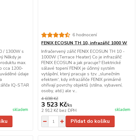
6 hodnocení
FENIX ECOSUN TH 10, infrazářič 1000 W
50 / 1300W s
Infračervený zářič FENIX ECOSUN TH 10 -
ý Někdy je
1000W (Terrace Heater) Co je infrazářič
produktu max.
FENIX ECOSUN a jak pracuje? Elektrické
to cca 1200-
sálavé topení FENIX je účinný systém
 uváděné údaje
vytápění, který pracuje s tzv. „slunečním
a
efektem“, kdy infrazářiče FENIX primárně
zářiče IQ-STAR
ohřívají povrchy objektů (stěna, vybavení,
osoby, atd.) ale v...
4 698 Kč
3 523 Kč
/
ks
skladem
skladem
2 912 Kč
bez DPH
šíku
Přidat do košíku