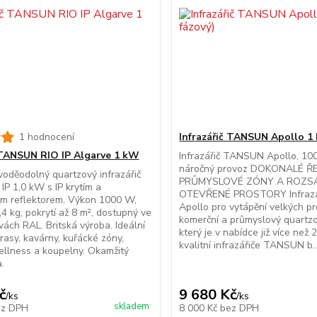
1 hodnocení
Infrazářič TANSUN Apollo 1
 TANSUN RIO IP Algarve 1 kW
Infrazářič TANSUN Apollo, 10
náročný provoz DOKONALÉ Ř
oděodolný quartzový infrazářič
PRŮMYSLOVÉ ZÓNY A ROZS
IP 1,0 kW s IP krytím a
OTEVŘENÉ PROSTORY Infrazá
ým reflektorem. Výkon 1000 W,
Apollo pro vytápění velkých pr
4 kg, pokrytí až 8 m², dostupný ve
komerční a průmyslový quartzov
vách RAL. Britská výroba. Ideální
který je v nabídce již více než
rasy, kavárny, kuřácké zóny,
kvalitní infrazářiče TANSUN b..
ellness a koupelny. Okamžitý
.
č
9 680 Kč
/
ks
/
ks
skladem
ez DPH
8 000 Kč
bez DPH