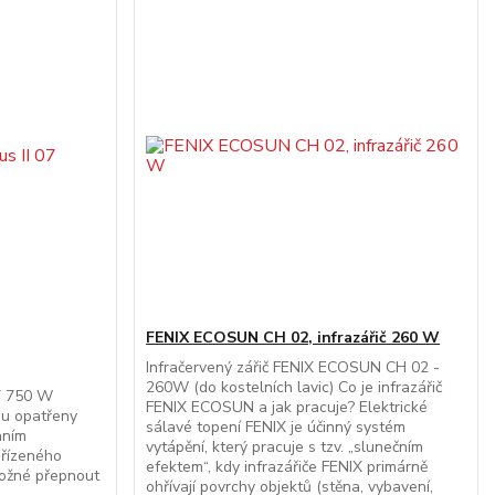
FENIX ECOSUN CH 02, infrazářič 260 W
Infračervený zářič FENIX ECOSUN CH 02 -
260W (do kostelních lavic) Co je infrazářič
07 750 W
FENIX ECOSUN a jak pracuje? Elektrické
sou opatřeny
sálavé topení FENIX je účinný systém
nním
vytápění, který pracuje s tzv. „slunečním
 řízeného
efektem“, kdy infrazářiče FENIX primárně
možné přepnout
ohřívají povrchy objektů (stěna, vybavení,