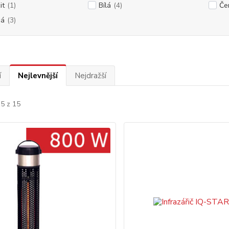
it
(1)
Bílá
(4)
Če
ná
(3)
í
Nejlevnější
Nejdražší
15 z 15