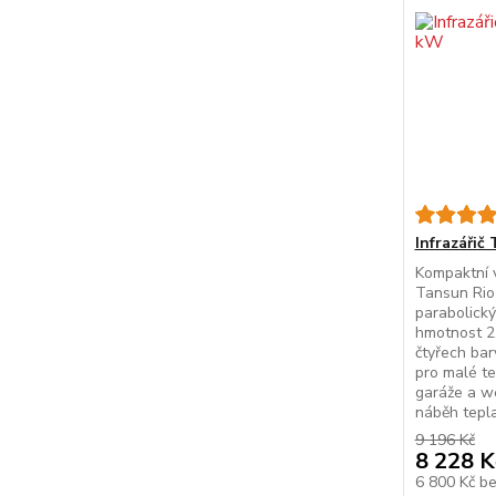
Infrazářič
Kompaktní v
Tansun Rio 
parabolick
hmotnost 2,
čtyřech bar
pro malé te
garáže a w
náběh tepla
9 196 Kč
8 228 K
6 800 Kč
b