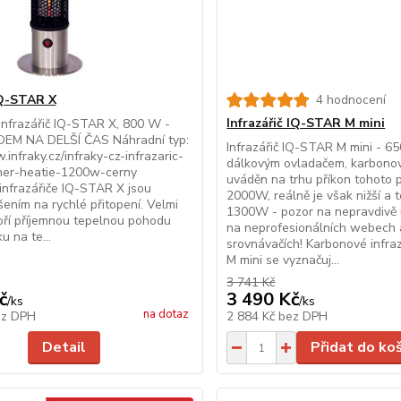
Q-STAR X
4 hodnocení
Infrazářič IQ-STAR M mini
infrazářič IQ-STAR X, 800 W -
EM NA DELŠÍ ČAS Náhradní typ:
Infrazářič IQ-STAR M mini - 6
.infraky.cz/infraky-cz-infrazaric-
dálkovým ovladačem, karbonov
er-heatie-1200w-cerny
uváděn na trhu příkon tohoto 
infrazářiče IQ-STAR X jsou
2000W, reálně je však nižší a 
šením na rychlé přitopení. Velmi
1300W - pozor na nepravdivě
oří příjemnou tepelnou pohodu
na neprofesionálních webech 
u na te...
srovnávačích! Karbonové infra
M mini se vyznačuj...
3 741 Kč
č
3 490 Kč
/
ks
/
ks
na dotaz
ez DPH
2 884 Kč
bez DPH
Detail
Přidat do ko