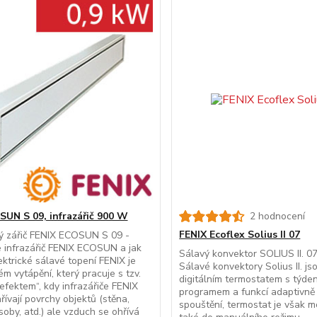
UN S 09, infrazářič 900 W
2 hodnocení
FENIX Ecoflex Solius II 07
ný zářič FENIX ECOSUN S 09 -
 infrazářič FENIX ECOSUN a jak
Sálavý konvektor SOLIUS II. 
ektrické sálavé topení FENIX je
Sálavé konvektory Solius II. j
ém vytápění, který pracuje s tzv.
digitálním termostatem s týde
efektem“, kdy infrazářiče FENIX
programem a funkcí adaptivně
řívají povrchy objektů (stěna,
spouštění, termostat je však 
soby, atd.) ale vzduch se ohřívá