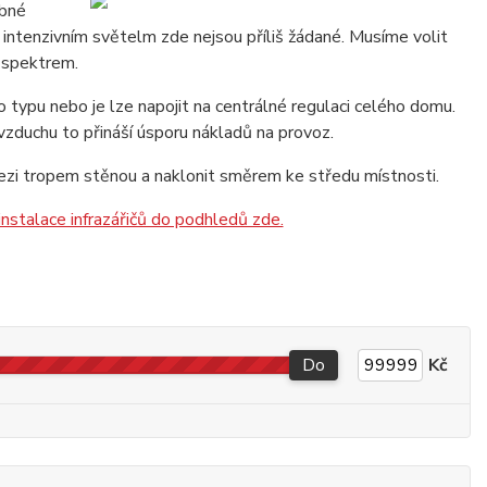
ebné
s intenzivním světelm zde nejsou příliš žádané. Musíme volit
 spektrem.
 typu nebo je lze napojit na centrálné regulaci celého domu.
 vzduchu to přináší úsporu nákladů na provoz.
zi tropem stěnou a naklonit směrem ke středu místnosti.
instalace infrazářičů do podhledů zde.
Do
Kč