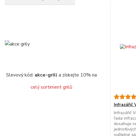
Slevový kód:
akce-grill
a získejte 10% na
celý sortiment grilů
Infrazáři
Infrazářič
řada infraz
dosahuje ne
jednotlivých
světelné s