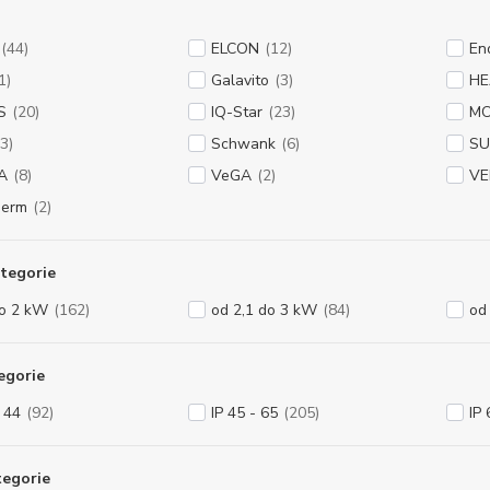
(44)
ELCON
(12)
En
1)
Galavito
(3)
HE
S
(20)
IQ-Star
(23)
MO
(3)
Schwank
(6)
SU
A
(8)
VeGA
(2)
VE
herm
(2)
tegorie
do 2 kW
(162)
od 2,1 do 3 kW
(84)
od
egorie
- 44
(92)
IP 45 - 65
(205)
IP 
tegorie