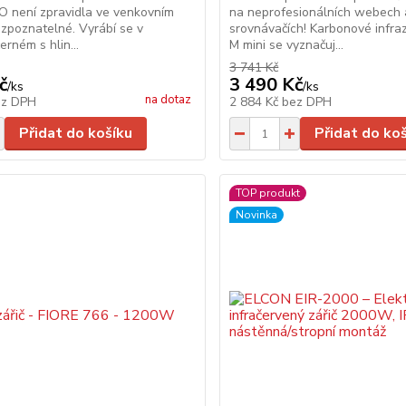
O není zpravidla ve venkovním
na neprofesionálních webech 
ozpoznatelné. Vyrábí se v
srovnávačích! Karbonové infra
erném s hlin...
M mini se vyznačuj...
3 741 Kč
č
3 490 Kč
/
ks
/
ks
na dotaz
ez DPH
2 884 Kč
bez DPH
Přidat do košíku
Přidat do ko
TOP produkt
Novinka