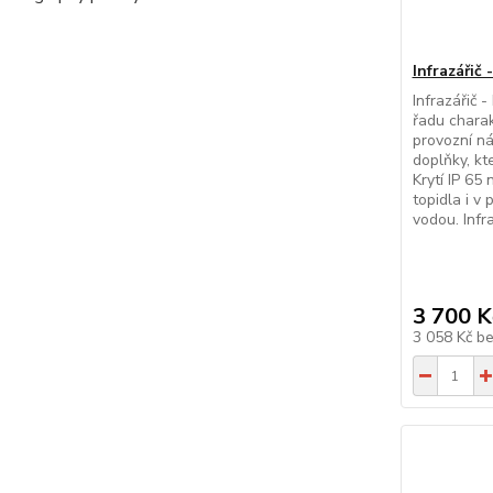
Infrazářič
Infrazářič
řadu charak
provozní ná
doplňky, kte
Krytí IP 65
topidla i v
vodou. Infra
3 700 K
3 058 Kč
b