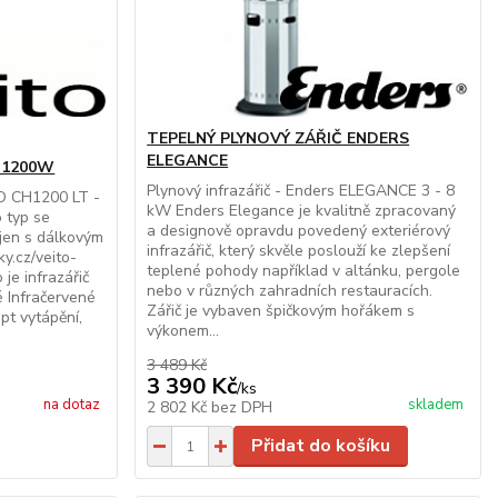
TEPELNÝ PLYNOVÝ ZÁŘIČ ENDERS
ELEGANCE
č 1200W
Plynový infrazářič - Enders ELEGANCE 3 - 8
TO CH1200 LT -
kW Enders Elegance je kvalitně zpracovaný
 typ se
a designově opravdu povedený exteriérový
jen s dálkovým
infrazářič, který skvěle poslouží ke zlepšení
y.cz/veito-
teplené pohody například v altánku, pergole
je infrazářič
nebo v různých zahradních restauracích.
é Infračervené
Zářič je vybaven špičkovým hořákem s
pt vytápění,
výkonem...
3 489 Kč
3 390 Kč
/
ks
na dotaz
skladem
2 802 Kč
bez DPH
Přidat do košíku