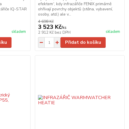
a
efektem“, kdy infrazářiče FENIX primárně
zářiče IQ-STAR
ohřívají povrchy objektů (stěna, vybavení,
osoby, atd.) ale v...
4 698 Kč
3 523 Kč
/
ks
skladem
skladem
2 912 Kč
bez DPH
šíku
Přidat do košíku