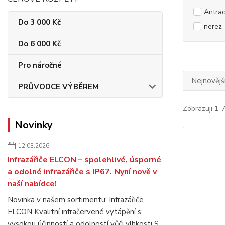
Antrac
Do 3 000 Kč
nerez
Do 6 000 Kč
Pro náročné
Nejnovějš
PRŮVODCE VÝBĚREM
Zobrazuji 1-
Novinky
12.03.2026
Infrazářiče ELCON – spolehlivé, úsporné
a odolné infrazářiče s IP67. Nyní nově v
naší nabídce!
Novinka v našem sortimentu: Infrazářiče
ELCON Kvalitní infračervené vytápění s
vysokou účinností a odolností vůči vlhkosti S