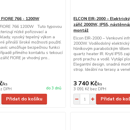
 - FIORE 766 - 1200W
ELCON EIR-2000 – Elektrický
zářič 2000W, IP55, nástěnná
 - FIORE 766 1200W Tuto typovou
montáž
terizují nízké pořizovací a
klady, vysoký tepelný výkon a
Elcon EIR-2000 – Venkovní infr
ré přináší široké možnosti použití.
2000W. Voděodolný elektrický i
 navíc umožňuje bezpečnou funkci
hliníkovým parabolickým tělem 
 případě přímého kontaktu s tekoucí
quartz heater IR. Krytí IP55 za
zářič FIORE je vhodný pro...
proti prachu a vodě. Vytápí pl
Elegantní design, snadná mont
strop. Ideální na terasy a vene
č
3 740 Kč
/
ks
/
ks
do 3 dnů
ez DPH
3 091 Kč
bez DPH
Přidat do košíku
Přidat do ko