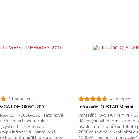
1 hodnocení
4 hodnocení
č VeGA LDHR005G-200
Infrazářič IQ-STAR M mini
 VeGA LDHR005G-200 Tato nová
Infrazářič IQ-STAR M mini - 6
ářičů s quartzovou trubicí
dálkovým ovladačem, karbonov
jvyšší intenzity tepla z
uváděn na trhu příkon tohoto 
 typů infrazářičů. Mírně vyšší
2000W, reálně je však nižší a 
pektrum než například karbonové
1300W - pozor na nepravdivě