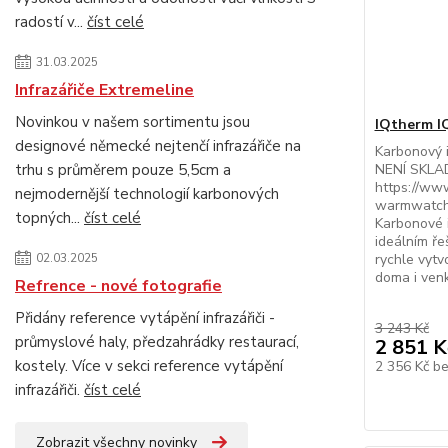
radostí v...
číst celé
31.03.2025
Infrazářiče Extremeline
Novinkou v našem sortimentu jsou
IQtherm I
designové německé nejtenčí infrazářiče na
Karbonový 
trhu s průměrem pouze 5,5cm a
NENÍ SKLAD
https://www
nejmodernější technologií karbonových
warmwatch
topných...
číst celé
Karbonové 
ideálním ře
02.03.2025
rychle vytv
doma i venk
Refrence - nové fotografie
Přidány reference vytápění infrazářiči -
3 243 Kč
průmyslové haly, předzahrádky restaurací,
2 851 K
kostely. Více v sekci reference vytápění
2 356 Kč
b
infrazářiči.
číst celé
Zobrazit všechny novinky