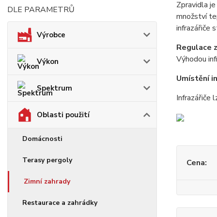
Zpravidla j
DLE PARAMETRŮ
množství tep
infrazářiče
Výrobce
Regulace z
Výhodou infr
Výkon
Umístění in
Spektrum
Infrazářiče
Oblasti použití
Domácnosti
Terasy pergoly
Cena:
Zimní zahrady
Restaurace a zahrádky