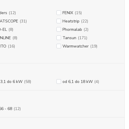
ders
(12)
FENIX
(15)
ATSCOPE
(31)
Heatstrip
(22)
-EL
(8)
Phormalab
(2)
NLINE
(8)
Tansun
(171)
ITO
(16)
Warmwatcher
(19)
 3,1 do 6 kW
(58)
od 6,1 do 18 kW
(4)
66 - 68
(12)