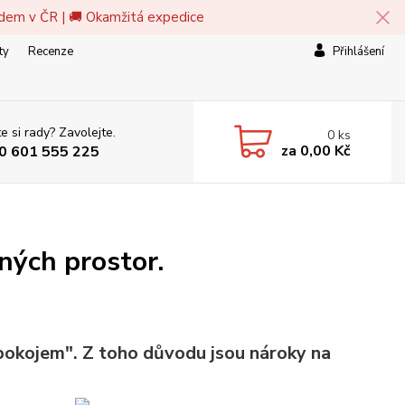
adem v ČR | 🚚 Okamžitá expedice
ty
Recenze
Přihlášení
e si rady? Zavolejte.
0
ks
za
0,00 Kč
0 601 555 225
ných prostor.
 pokojem". Z toho důvodu jsou nároky na