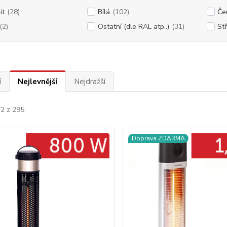
it
(28)
Bílá
(102)
Če
(2)
Ostatní (dle RAL atp..)
(31)
St
í
Nejlevnější
Nejdražší
72 z 295
Doprava ZDARMA