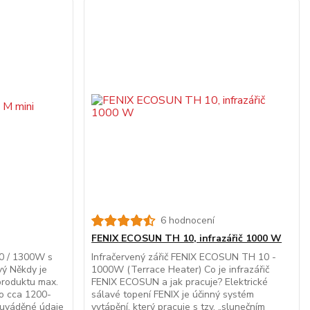
6 hodnocení
FENIX ECOSUN TH 10, infrazářič 1000 W
50 / 1300W s
Infračervený zářič FENIX ECOSUN TH 10 -
ý Někdy je
1000W (Terrace Heater) Co je infrazářič
produktu max.
FENIX ECOSUN a jak pracuje? Elektrické
to cca 1200-
sálavé topení FENIX je účinný systém
 uváděné údaje
vytápění, který pracuje s tzv. „slunečním