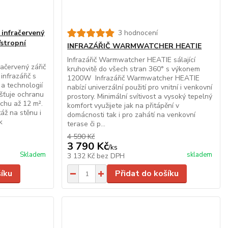
 infračervený
3 hodnocení
/stropní
INFRAZÁŘIČ WARMWATCHER HEATIE
Infrazářič Warmwatcher HEATIE sálající
ačervený zářič
kruhovitě do všech stran 360° s výkonem
nfrazářič s
1200W Infrazářič Warmwatcher HEATIE
a technologií
nabízí univerzální použití pro vnitní i venkovní
jišťuje ochranu
prostory. Minimální svítivost a vysoký tepelný
ochu až 12 m².
komfort využijete jak na přitápění v
áž na stěnu i
domácnosti tak i pro zahátí na venkovní
k
terase či p...
4 590 Kč
3 790 Kč
/
ks
Skladem
skladem
3 132 Kč
bez DPH
šíku
Přidat do košíku