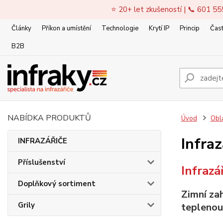
⭐ 20+ let zkušeností | 📞 601 55
Články
Příkon a umístění
Technologie
Krytí IP
Princip
Čast
B2B
NABÍDKA PRODUKTŮ
Úvod
Obla
Infra
INFRAZÁŘIČE
Příslušenství
Infrazá
Doplňkový sortiment
Z
imní za
Grily
teplenou 