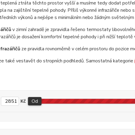
e teplená ztráta těchto prostor vyšší a musíme tedy dodat potř
la na zajištění tepelné pohody. Příliš výkonné infrazářiče nebo 
 středních výkonů a nejlépe s minimálním nebo žádným světelným
ářičů
v zimní zahradě je zpravidla řešeno termostaty libovolného
azářičů je dosažení komfortní tepelné pohody i při nižší teplotě
frazářičů
ze pravidla rovnoměrně v celém prostoru do pozice me
 lze také vestavět do stropních podhledů. Samostatná kategorie
Kč
Od