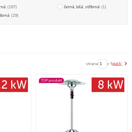
rná
(187)
černá, bílá, stříbrná
(1)
říbrná
(29)
strana
z 5
další
TOP produkt