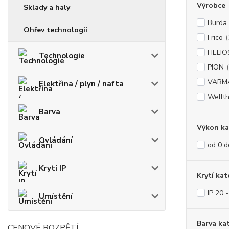
Výrobce
Sklady a haly
Burda
Ohřev technologií
Frico
(
HELIO
Technologie
PION
VARM
Elektřina / plyn / nafta
Wellt
Barva
Výkon ka
Ovládání
od 0 
Krytí IP
Krytí kat
IP 20 
Umístění
Barva ka
CENOVÉ ROZPĚTÍ