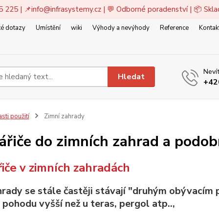
5 225 | 📌
info@infrasystemy.cz
| 💬 Odborné poradenství | 📦 Skl
é dotazy
Umístění
wiki
Výhody a nevýhody
Reference
Kontak
Nevít
Hledat
+42
sti použití
Zimní zahrady
zářiče do zimních zahrad a podob
řiče v zimních zahradách
hrady se stále častěji stávají "druhým obývacím
pohodu vyšší než u teras, pergol atp..,