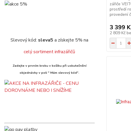
zářiče VEIT
prostředí r
provedení č
3 399 K
2 809 Kč
b
Slevový kód:
sleva5
a získejte 5% na
celý sortiment infrazářičů
Zadejte v prvním kroku v košíku při uskutečnění
objednávky v poli " Mám slevový kód".