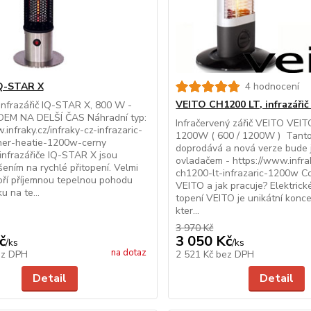
Q-STAR X
4 hodnocení
VEITO CH1200 LT, infrazáři
infrazářič IQ-STAR X, 800 W -
EM NA DELŠÍ ČAS Náhradní typ:
Infračervený zářič VEITO VEI
.infraky.cz/infraky-cz-infrazaric-
1200W ( 600 / 1200W ) Tanto
er-heatie-1200w-cerny
doprodává a nová verze bude 
infrazářiče IQ-STAR X jsou
ovladačem - https://www.infrak
šením na rychlé přitopení. Velmi
ch1200-lt-infrazaric-1200w Co 
oří příjemnou tepelnou pohodu
VEITO a jak pracuje? Elektrick
u na te...
topení VEITO je unikátní konce
kter...
3 970 Kč
č
3 050 Kč
/
ks
/
ks
na dotaz
ez DPH
2 521 Kč
bez DPH
Detail
Detail