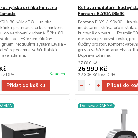
 kuchyňská skříňka Fontana
Rohová modulární kuchyňská
 Kamado
Fontana ELYSIA 90x90
YSIA 80 KAMADO – italská
Fontana ELYSIA 90×90 – itals
kříňka pro integraci keramického
modulární skříňka pro instalac
u do venkovní kuchyně. Šířka 80
kuchyně do tvaru L. Rozměr 9
vá deska s výřezem, úložný
nerezová pracovní deska, pros
 grilem. Modulární systém Elysia –
úložný prostor. Kombinovateln
lná s pecemi a vařiči. Italská
grily a vařiči Fontana Elysia. It
prava zdarma.
Doprava zdarma.
27 810 Kč
Kč
26 990 Kč
Skladem
bez DPH
22 306 Kč
bez DPH
Přidat do košíku
Přidat do ko
ZDARMA
Doprava ZDARMA