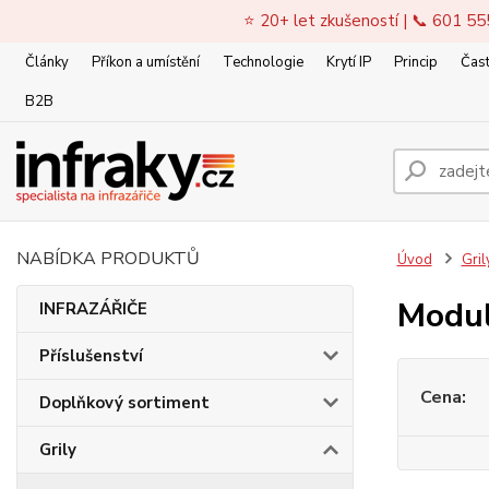
⭐ 20+ let zkušeností | 📞 601 55
Články
Příkon a umístění
Technologie
Krytí IP
Princip
Čast
B2B
NABÍDKA PRODUKTŮ
Úvod
Gril
Modul
INFRAZÁŘIČE
Příslušenství
Cena:
Doplňkový sortiment
Grily