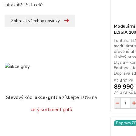
infrazářiči.
číst celé
Zobrazit všechny novinky
Modulární
ELYSIA 100
Fontana EL
modulární s
dřevěné uhl
úložný pros
Elysia – ko
Fontana. It
Doprava zd
92 400 Kč
89 990 
74 372 Kč
Slevový kód:
akce-grill
a získejte 10% na
celý sortiment grilů
Doprava 