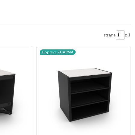
strana
z 1
Doprava ZDARMA