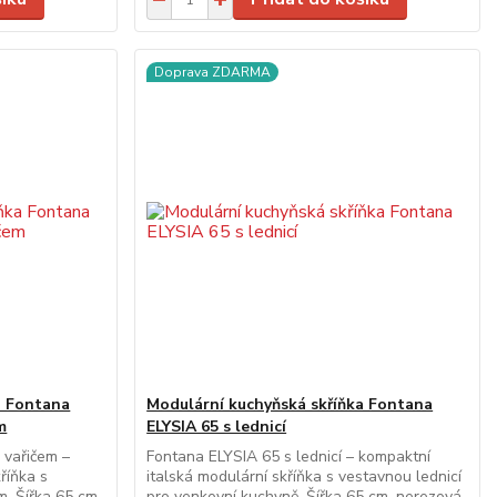
Doprava ZDARMA
a Fontana
Modulární kuchyňská skříňka Fontana
m
ELYSIA 65 s lednicí
 vařičem –
Fontana ELYSIA 65 s lednicí – kompaktní
říňka s
italská modulární skříňka s vestavnou lednicí
. Šířka 65 cm,
pro venkovní kuchyně. Šířka 65 cm, nerezová