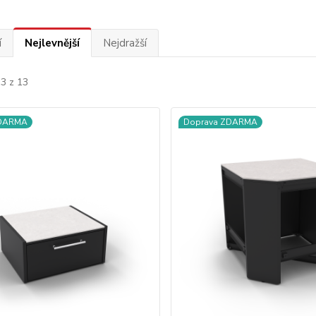
í
Nejlevnější
Nejdražší
13 z 13
ZDARMA
Doprava ZDARMA