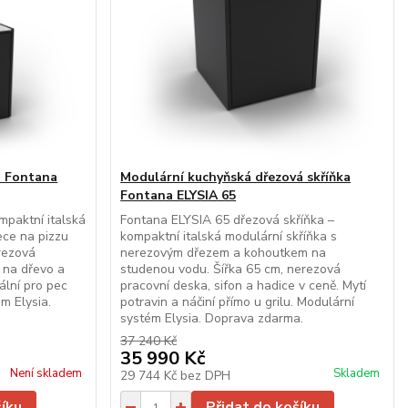
a Fontana
Modulární kuchyňská dřezová skříňka
Fontana ELYSIA 65
mpaktní italská
Fontana ELYSIA 65 dřezová skříňka –
ece na pizzu
kompaktní italská modulární skříňka s
erezová
nerezovým dřezem a kohoutkem na
 na dřevo a
studenou vodu. Šířka 65 cm, nerezová
ální pro pec
pracovní deska, sifon a hadice v ceně. Mytí
m Elysia.
potravin a náčiní přímo u grilu. Modulární
systém Elysia. Doprava zdarma.
37 240 Kč
35 990 Kč
Není skladem
Skladem
29 744 Kč
bez DPH
šíku
Přidat do košíku