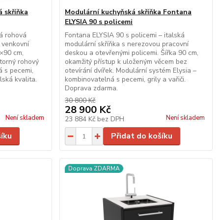
 skříňka
Modulární kuchyňská skříňka Fontana
ELYSIA 90 s policemi
ká rohová
Fontana ELYSIA 90 s policemi – italská
i venkovní
modulární skříňka s nerezovou pracovní
0×90 cm,
deskou a otevřenými policemi. Šířka 90 cm,
torný rohový
okamžitý přístup k uloženým věcem bez
á s pecemi,
otevírání dvířek. Modulární systém Elysia –
alská kvalita.
kombinovatelná s pecemi, grily a vařiči.
Doprava zdarma.
30 800 Kč
28 900 Kč
Není skladem
Není skladem
23 884 Kč
bez DPH
šíku
Přidat do košíku
Doprava ZDARMA