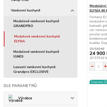
Modulární
Venkovní kuchyně
ELYSIA 80
Fontana EL
Modulové venkovní kuchyně
modulární s
kamado gril
GRANDPRO
cm, nerezo
prostor pod
Modulové venkovní kuchyně
kombinovate
ELYSIA
kvalita. Do
25 510 Kč
Modulové venkovní kuchyně
24 900 
IGNES
20 579 Kč
Luxusní venkovní kuchyně
Grandpro EXCLUSIVE
Doprava 
DLE PARAMETRŮ
Výrobce