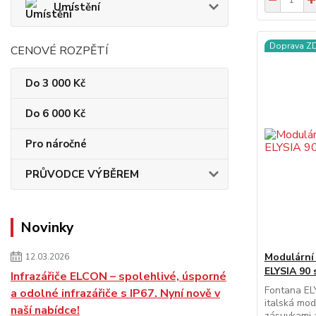
Umístění
Doprava 
CENOVÉ ROZPĚTÍ
Do 3 000 Kč
Do 6 000 Kč
Pro náročné
PRŮVODCE VÝBĚREM
Novinky
Modulární
12.03.2026
ELYSIA 90 
Infrazářiče ELCON – spolehlivé, úsporné
Fontana EL
a odolné infrazářiče s IP67. Nyní nově v
italská mod
naší nabídce!
zásuvkami 