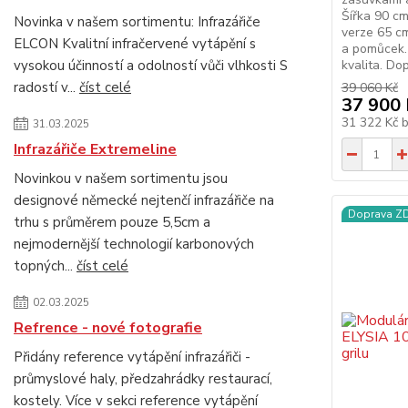
Šířka 90 cm
Novinka v našem sortimentu: Infrazářiče
verze 65 cm
ELCON Kvalitní infračervené vytápění s
a pomůcek. 
vysokou účinností a odolností vůči vlhkosti S
kvalita. Do
radostí v...
číst celé
39 060 Kč
37 900 
31 322 Kč
31.03.2025
Infrazářiče Extremeline
Novinkou v našem sortimentu jsou
designové německé nejtenčí infrazářiče na
Doprava 
trhu s průměrem pouze 5,5cm a
nejmodernější technologií karbonových
topných...
číst celé
02.03.2025
Refrence - nové fotografie
Přidány reference vytápění infrazářiči -
průmyslové haly, předzahrádky restaurací,
kostely. Více v sekci reference vytápění