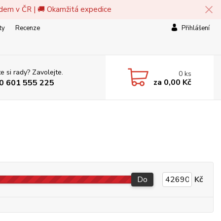
adem v ČR | 🚚 Okamžitá expedice
ty
Recenze
Přihlášení
e si rady? Zavolejte.
0
ks
za
0,00 Kč
0 601 555 225
Do
Kč