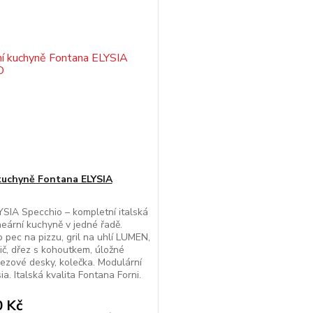
kuchyně Fontana ELYSIA
SIA Specchio – kompletní italská
neární kuchyně v jedné řadě.
o pec na pizzu, gril na uhlí LUMEN,
ič, dřez s kohoutkem, úložné
rezové desky, kolečka. Modulární
a. Italská kvalita Fontana Forni.
 Kč