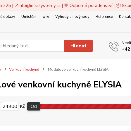
5 225 | 📌
info@infrasystemy.cz
| 💬 Odborné poradenství | 📦 Skl
é dotazy
Umístění
wiki
Výhody a nevýhody
Reference
Kontak
Nevít
Hledat
+42
y
Venkovní kuchyně
Modulové venkovní kuchyně ELYSIA
ové venkovní kuchyně ELYSIA
Kč
Od