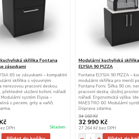
 kuchyňská skříňka Fontana
Modulární kuchyňská skříňk
se zásuvkami
ELYSIA 90 PIZZA
YSIA 65 se zásuvkami – kompaktní
Fontana ELYSIA 90 PIZZA – ko
ulární skříňka s výsuvnými
modulární skříňka pro menší p
a nerezovou pracovní deskou.
Fontana Forni. Šířka 90 cm, n
, přehledné uložení koření, nářadí
pracovní deska, úložný prostor
Modulární systém Elysia –
nářadí. Ergonomická výška. Ide
lná s pecemi, grily a vařiči.
MAESTRO 60. Modulární systé
arma.
Doprava zdarma.
34 160 Kč
Kč
32 990 Kč
Skladem
bez DPH
27 264 Kč
bez DPH
Přidat do košíku
Přidat do ko