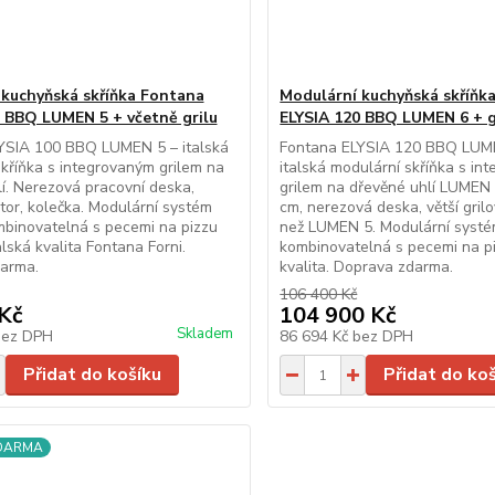
 kuchyňská skříňka Fontana
Modulární kuchyňská skříňk
 BBQ LUMEN 5 + včetně grilu
ELYSIA 120 BBQ LUMEN 6 + g
YSIA 100 BBQ LUMEN 5 – italská
Fontana ELYSIA 120 BBQ LUME
kříňka s integrovaným grilem na
italská modulární skříňka s in
í. Nerezová pracovní deska,
grilem na dřevěné uhlí LUMEN 
tor, kolečka. Modulární systém
cm, nerezová deska, větší gril
mbinovatelná s pecemi na pizzu
než LUMEN 5. Modulární systém
alská kvalita Fontana Forni.
kombinovatelná s pecemi na pi
arma.
kvalita. Doprava zdarma.
106 400 Kč
Kč
104 900 Kč
Skladem
bez DPH
86 694 Kč
bez DPH
Přidat do košíku
Přidat do ko
ZDARMA