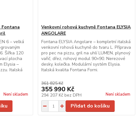
a Fontana
Venkovní rohová kuchyně Fontana ELYSIA
ril
ANGOLARE
N 6 – velká
Fontana ELYSIA Angolare – kompletní italská
tegrovaným
venkovní rohová kuchyně do tvaru L. Příprava
6. Šířka 120
pro pec na pizzu, gril na uhlí LUMEN, plynový
ovací plocha
vařič, dřez, rohový modul 90×90. Nerezové
 Elysia –
desky, kolečka. Modulární systém Elysia.
zzu. Italská
Italská kvalita Fontana Forni.
361 825 Kč
355 990 Kč
Není skladem
Není skladem
294 207 Kč
bez DPH
šíku
Přidat do košíku