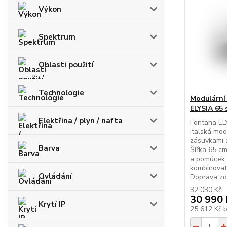
Výkon
Spektrum
Oblasti použití
Technologie
Modulární
ELYSIA 65 
Elektřina / plyn / nafta
Fontana EL
italská mod
zásuvkami 
Barva
Šířka 65 cm
a pomůcek. 
kombinovate
Ovládání
Doprava zd
32 030 Kč
30 990 
Krytí IP
25 612 Kč