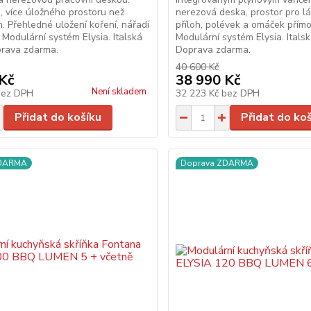
, více úložného prostoru než
nerezová deska, prostor pro lá
. Přehledné uložení koření, nářadí
příloh, polévek a omáček přímo 
Modulární systém Elysia. Italská
Modulární systém Elysia. Italsk
prava zdarma.
Doprava zdarma.
40 600 Kč
Kč
38 990 Kč
Není skladem
bez DPH
32 223 Kč
bez DPH
Přidat do košíku
Přidat do ko
ZDARMA
Doprava ZDARMA