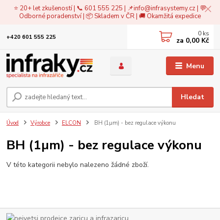
⭐ 20+ let zkušeností | 📞 601 555 225 | 📌
info@infrasystemy.cz
| 💬
Odborné poradenství | 📦 Skladem v ČR | 🚚 Okamžitá expedice
0
ks
+420 601 555 225
za
0,00 Kč
Menu
Hledat
Úvod
Výrobce
ELCON
BH (1µm) - bez regulace výkonu
BH (1µm) - bez regulace výkonu
V této kategorii nebylo nalezeno žádné zboží.