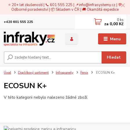
⭐ 20+ let zkušeností | 📞 601 555 225 | 📌
info@infrasystemy.cz
| 💬
Odborné poradenství | 📦 Skladem v ČR | 🚚 Okamžitá expedice
0
ks
+420 601 555 225
za
0,00 Kč
Menu
Hledat
Úvod
Doplňkový sortiment
Infrapanely
Fenix
ECOSUN K+
ECOSUN K+
V této kategorii nebylo nalezeno žádné zboží.