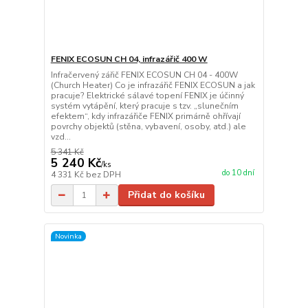
FENIX ECOSUN CH 04, infrazářič 400 W
Infračervený zářič FENIX ECOSUN CH 04 - 400W
(Church Heater) Co je infrazářič FENIX ECOSUN a jak
pracuje? Elektrické sálavé topení FENIX je účinný
systém vytápění, který pracuje s tzv. „slunečním
efektem“, kdy infrazářiče FENIX primárně ohřívají
povrchy objektů (stěna, vybavení, osoby, atd.) ale
vzd...
5 341 Kč
5 240 Kč
/
ks
do 10 dní
4 331 Kč
bez DPH
Přidat do košíku
Novinka