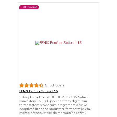
TOP produkt
5 hodnocení
FENIX Ecoflex Solius II 15
Sálavý konvektor SOLIUS II. 15 1500 W Sálavé
konvektory Solius II. jsou opatřeny digitálním
termostatem s týdenním programem a funkcí
adaptivně řízeného spouštění, termostat je však
možné přepnout také do manuálního režimu.