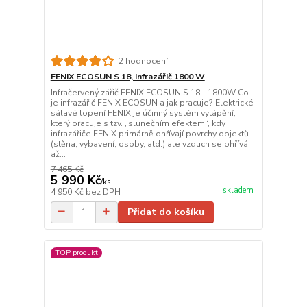
2 hodnocení
FENIX ECOSUN S 18, infrazářič 1800 W
Infračervený zářič FENIX ECOSUN S 18 - 1800W Co
je infrazářič FENIX ECOSUN a jak pracuje? Elektrické
sálavé topení FENIX je účinný systém vytápění,
který pracuje s tzv. „slunečním efektem“, kdy
infrazářiče FENIX primárně ohřívají povrchy objektů
(stěna, vybavení, osoby, atd.) ale vzduch se ohřívá
až...
7 465 Kč
5 990 Kč
/
ks
skladem
4 950 Kč
bez DPH
Přidat do košíku
TOP produkt