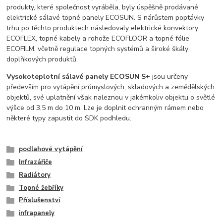
produkty, které společnost vyráběla, byly úspěšně prodávané
elektrické sálavé topné panely ECOSUN. S nárůstem poptávky
trhu po těchto produktech následovaly elektrické konvektory
ECOFLEX, topné kabely a rohože ECOFLOOR a topné fólie
ECOFILM, včetně regulace topných systémů a široké škály
doplňkových produktů.
Vysokoteplotní sálavé panely ECOSUN S+
jsou určeny
především pro vytápění průmyslových, skladových a zemědělských
objektů, své uplatnění však naleznou v jakémkoliv objektu o světlé
výšce od 3,5 m do 10 m. Lze je doplnit ochranným rámem nebo
některé typy zapustit do SDK podhledu.
podlahové vytápění
Infrazářiče
Radiátory
Topné žebříky
Příslušenství
infrapanely