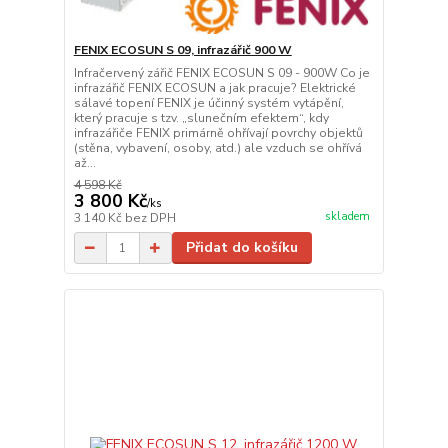
FENIX ECOSUN S 09, infrazářič 900 W
Infračervený zářič FENIX ECOSUN S 09 - 900W Co je
infrazářič FENIX ECOSUN a jak pracuje? Elektrické
sálavé topení FENIX je účinný systém vytápění,
který pracuje s tzv. „slunečním efektem“, kdy
infrazářiče FENIX primárně ohřívají povrchy objektů
(stěna, vybavení, osoby, atd.) ale vzduch se ohřívá
až...
4 598 Kč
3 800 Kč
/
ks
skladem
3 140 Kč
bez DPH
Přidat do košíku