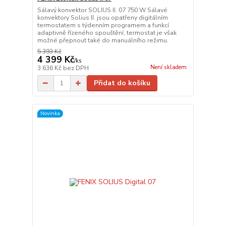
Sálavý konvektor SOLIUS II. 07 750 W Sálavé
konvektory Solius II. jsou opatřeny digitálním
termostatem s týdenním programem a funkcí
adaptivně řízeného spouštění, termostat je však
možné přepnout také do manuálního režimu.
5 393 Kč
4 399 Kč
/
ks
Není skladem
3 636 Kč
bez DPH
Přidat do košíku
Novinka