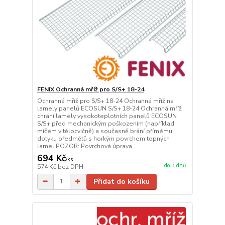
FENIX Ochranná mříž pro S/S+ 18-24
Ochranná mříž pro S/S+ 18-24 Ochranná mříž na
lamely panelů ECOSUN S/S+ 18-24 Ochranná mříž
chrání lamely vysokoteplotních panelů ECOSUN
S/S+ před mechanickým poškozením (například
míčem v tělocvičně) a současně brání přímému
dotyku předmětů s horkým povrchem topných
lamel.POZOR: Povrchová úprava ...
694 Kč
/
ks
do 3 dnů
574 Kč
bez DPH
Přidat do košíku