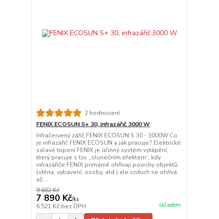
2 hodnocení
FENIX ECOSUN S+ 30, infrazářič 3000 W
Infračervený zářič FENIX ECOSUN S 30 - 3000W Co
je infrazářič FENIX ECOSUN a jak pracuje? Elektrické
sálavé topení FENIX je účinný systém vytápění,
který pracuje s tzv. „slunečním efektem“, kdy
infrazářiče FENIX primárně ohřívají povrchy objektů
(stěna, vybavení, osoby, atd.) ale vzduch se ohřívá
až...
9 602 Kč
7 890 Kč
/
ks
skladem
6 521 Kč
bez DPH