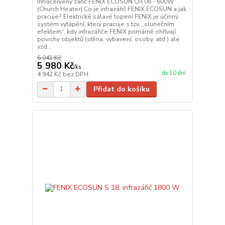
Infračervený zářič FENIX ECOSUN CH 06 - 600W
(Church Heater) Co je infrazářič FENIX ECOSUN a jak
pracuje? Elektrické sálavé topení FENIX je účinný
systém vytápění, který pracuje s tzv. „slunečním
efektem“, kdy infrazářiče FENIX primárně ohřívají
povrchy objektů (stěna, vybavení, osoby, atd.) ale
vzd...
6 041 Kč
5 980 Kč
/
ks
do 10 dní
4 942 Kč
bez DPH
Přidat do košíku