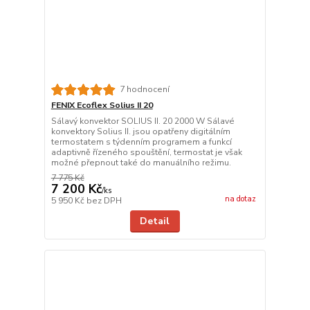
7 hodnocení
FENIX Ecoflex Solius II 20
Sálavý konvektor SOLIUS II. 20 2000 W Sálavé
konvektory Solius II. jsou opatřeny digitálním
termostatem s týdenním programem a funkcí
adaptivně řízeného spouštění, termostat je však
možné přepnout také do manuálního režimu.
7 775 Kč
7 200 Kč
/
ks
na dotaz
5 950 Kč
bez DPH
Detail