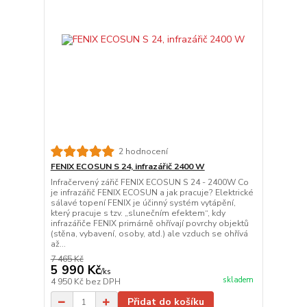
2 hodnocení
FENIX ECOSUN S 24, infrazářič 2400 W
Infračervený zářič FENIX ECOSUN S 24 - 2400W Co
je infrazářič FENIX ECOSUN a jak pracuje? Elektrické
sálavé topení FENIX je účinný systém vytápění,
který pracuje s tzv. „slunečním efektem“, kdy
infrazářiče FENIX primárně ohřívají povrchy objektů
(stěna, vybavení, osoby, atd.) ale vzduch se ohřívá
až...
7 465 Kč
5 990 Kč
/
ks
skladem
4 950 Kč
bez DPH
Přidat do košíku