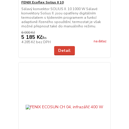
FENIX Ecoflex Solius II 10
Sálavý konvektor SOLIUS II. 10 1000 W Sálavé
konvektory Solius II. jsou opatřeny digitálním
termostatem s týdenním programem a funkcí
adaptivně řízeného spouštění, termostat je však
možné přepnout také do manuálního režimu.
6 000 Kč
5 185 Kč
/
ks
na dotaz
4 285 Kč
bez DPH
Detail