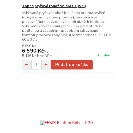
Topná pryžová rohož W-MAT 0,6/68
Vyhřívaná pryžová rohož je určena pro pracoviště
(obvykle průmyslové provozy), na kterých je
pracovní činnost vykonávána při nízkých teplotách.
Vyhřívaná rohož chrání pracovníky před studenou
podlahou a zásadním způsobem tak zvyšuje
komfort pracovní zóny. Vnější rozměr rohože je 100 x
60 x 0,7 cm.
6 890 Kč
6 590 Kč
/
ks
do 3 dnů
5 446 Kč
bez DPH
Přidat do košíku