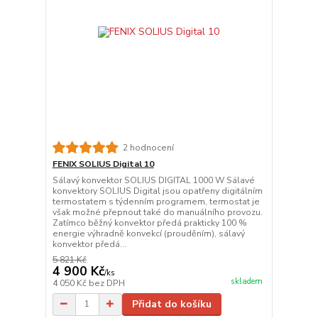
2 hodnocení
FENIX SOLIUS Digital 10
Sálavý konvektor SOLIUS DIGITAL 1000 W Sálavé
konvektory SOLIUS Digital jsou opatřeny digitálním
termostatem s týdenním programem, termostat je
však možné přepnout také do manuálního provozu.
Zatímco běžný konvektor předá prakticky 100 %
energie výhradně konvekcí (prouděním), sálavý
konvektor předá...
5 821 Kč
4 900 Kč
/
ks
skladem
4 050 Kč
bez DPH
Přidat do košíku