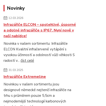
Novinky
12.03.2026
Infrazářiče ELCON – spolehlivé, úsporné
a odolné infrazářiče s IP67. Nyní nově v
naší nabídce!
Novinka v našem sortimentu: Infrazářiče
ELCON Kvalitní infračervené vytápění s
vysokou účinností a odolností vůči vlhkosti S
radostí v...
číst celé
31.03.2025
Infrazářiče Extremeline
Novinkou v našem sortimentu jsou
designové německé nejtenčí infrazářiče na
trhu s průměrem pouze 5,5cm a
nejmodernější technologií karbonových