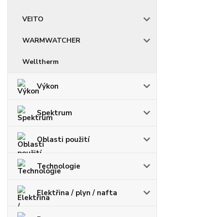
VEITO
WARMWATCHER
Welltherm
Výkon
Spektrum
Oblasti použití
Technologie
Elektřina / plyn / nafta