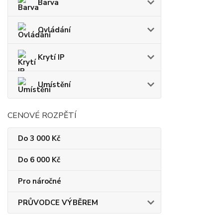
Barva
Ovládání
Krytí IP
Umístění
CENOVÉ ROZPĚTÍ
Do 3 000 Kč
Do 6 000 Kč
Pro náročné
PRŮVODCE VÝBĚREM