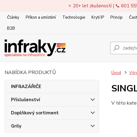
⭐ 20+ let zkušeností | 📞 601 55
Články
Příkon a umístění
Technologie
Krytí IP
Princip
Čast
B2B
NABÍDKA PRODUKTŮ
Úvod
Výr
SINGL
INFRAZÁŘIČE
Příslušenství
V této kate
Doplňkový sortiment
Grily