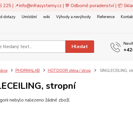
5 225 | 📌
info@infrasystemy.cz
| 💬 Odborné poradenství | 📦 Skl
é dotazy
Umístění
wiki
Výhody a nevýhody
Reference
Kontak
Nevít
Hledat
+42
obce
PHORMALAB
HOTDOOR stěna / strop
SINGLECEILING, st
ECEILING, stropní
gorii nebylo nalezeno žádné zboží.