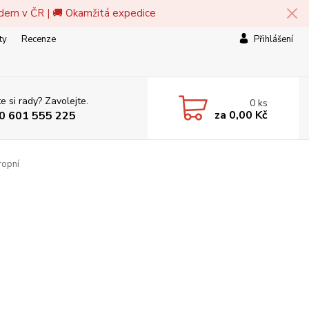
adem v ČR | 🚚 Okamžitá expedice
ty
Recenze
Přihlášení
e si rady? Zavolejte.
0
ks
za
0,00 Kč
0 601 555 225
ropní