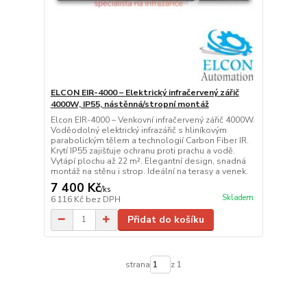
ELCON EIR-4000 – Elektrický infračervený zářič
4000W, IP55, nástěnná/stropní montáž
Elcon EIR-4000 – Venkovní infračervený zářič 4000W.
Voděodolný elektrický infrazářič s hliníkovým
parabolickým tělem a technologií Carbon Fiber IR.
Krytí IP55 zajišťuje ochranu proti prachu a vodě.
Vytápí plochu až 22 m². Elegantní design, snadná
montáž na stěnu i strop. Ideální na terasy a venek.
7 400 Kč
/
ks
Skladem
6 116 Kč
bez DPH
Přidat do košíku
strana
z 1