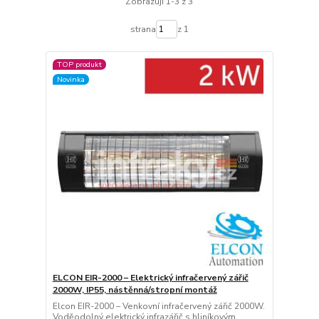
Zobrazuji 1-3 z 3
strana
z 1
TOP produkt
Novinka
ELCON EIR-2000 – Elektrický infračervený zářič
2000W, IP55, nástěnná/stropní montáž
Elcon EIR-2000 – Venkovní infračervený zářič 2000W.
Voděodolný elektrický infrazářič s hliníkovým