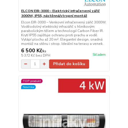
ELCON EIR-3000 – Elektrický infračervený zářič
3000W, IP55, nástěnná/stropní montáž
Elcon EIR-3000 – Venkovní infračervený zářič 3000W.
Voděodolný elektrický infrazářič s hliníkovým
parabolickým tělem a technologií Carbon Fiber IR.
Krytí IP55 zajišťuje ochranu proti prachu a vodě.
Vytápí plochu až 20 m². Elegantní design, snadná
montáž na stěnu i strop. Ideální na terasy a venek.
6 500 Kč
/
ks
Skladem
5 372 Kč
bez DPH
Přidat do košíku
TOP produkt
Novinka