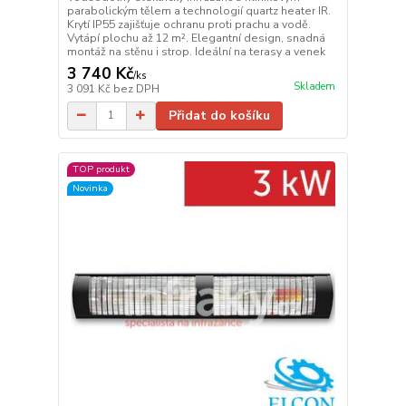
parabolickým tělem a technologií quartz heater IR.
Krytí IP55 zajišťuje ochranu proti prachu a vodě.
Vytápí plochu až 12 m². Elegantní design, snadná
montáž na stěnu i strop. Ideální na terasy a venek
3 740 Kč
/
ks
Skladem
3 091 Kč
bez DPH
Přidat do košíku
TOP produkt
Novinka