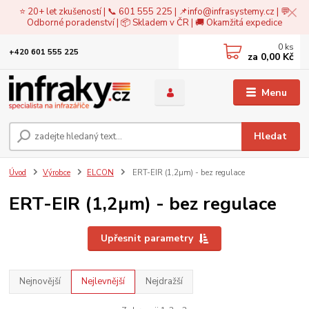
⭐ 20+ let zkušeností | 📞 601 555 225 | 📌
info@infrasystemy.cz
| 💬
Odborné poradenství | 📦 Skladem v ČR | 🚚 Okamžitá expedice
0
ks
+420 601 555 225
za
0,00 Kč
Menu
Hledat
Úvod
Výrobce
ELCON
ERT-EIR (1,2µm) - bez regulace
ERT-EIR (1,2µm) - bez regulace
Upřesnit parametry
Nejnovější
Nejlevnější
Nejdražší