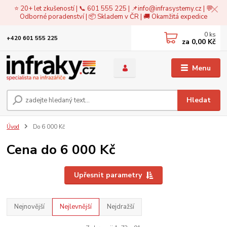
⭐ 20+ let zkušeností | 📞 601 555 225 | 📌
info@infrasystemy.cz
| 💬
Odborné poradenství | 📦 Skladem v ČR | 🚚 Okamžitá expedice
0
ks
+420 601 555 225
za
0,00 Kč
Menu
Hledat
Úvod
Do 6 000 Kč
Cena do 6 000 Kč
Upřesnit parametry
Nejnovější
Nejlevnější
Nejdražší