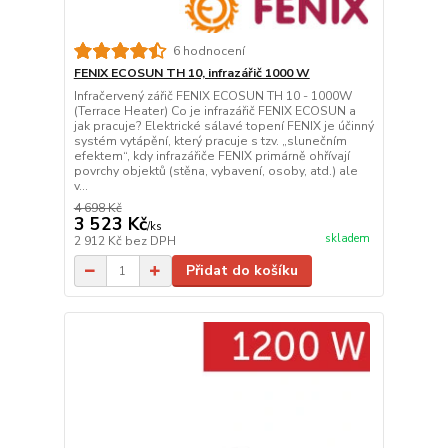
6 hodnocení
FENIX ECOSUN TH 10, infrazářič 1000 W
Infračervený zářič FENIX ECOSUN TH 10 - 1000W
(Terrace Heater) Co je infrazářič FENIX ECOSUN a
jak pracuje? Elektrické sálavé topení FENIX je účinný
systém vytápění, který pracuje s tzv. „slunečním
efektem“, kdy infrazářiče FENIX primárně ohřívají
povrchy objektů (stěna, vybavení, osoby, atd.) ale
v...
4 698 Kč
3 523 Kč
/
ks
skladem
2 912 Kč
bez DPH
Přidat do košíku