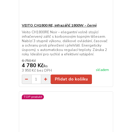
VEITO CH1800 RE, infrazářič 1800W - černý
Veito CH1800RE Noir – elegantní volně stojící
infračervený zářič s korbonovým topným tělesem.
Nabízí 3 stupně výkonu, dálkové ovládání, časovač
a ochranu proti převržení i přehřátí. Energeticky
úsporný, s automatickou regulací teploty. Záruka 2
roky. Ideální pro rychlé a efektivní vytápění.
6 750 Kč
4 780 Kč
/
ks
skladem
3 950 Kč
bez DPH
Přidat do košíku
TOP produkt