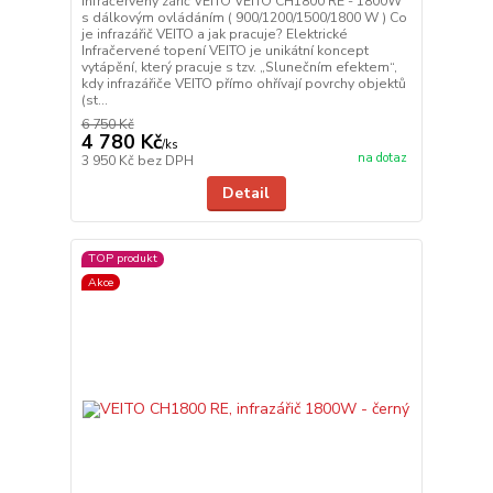
Infračervený zářič VEITO VEITO CH1800 RE - 1800W
s dálkovým ovládáním ( 900/1200/1500/1800 W ) Co
je infrazářič VEITO a jak pracuje? Elektrické
Infračervené topení VEITO je unikátní koncept
vytápění, který pracuje s tzv. „Slunečním efektem“,
kdy infrazářiče VEITO přímo ohřívají povrchy objektů
(st...
6 750 Kč
4 780 Kč
/
ks
na dotaz
3 950 Kč
bez DPH
Detail
TOP produkt
Akce