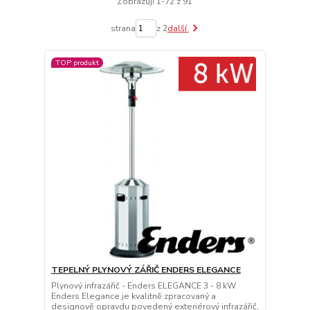
Zobrazuji 1-72 z 91
strana
z 2
další
TOP produkt
TEPELNÝ PLYNOVÝ ZÁŘIČ ENDERS ELEGANCE
Plynový infrazářič - Enders ELEGANCE 3 - 8 kW
Enders Elegance je kvalitně zpracovaný a
designově opravdu povedený exteriérový infrazářič,