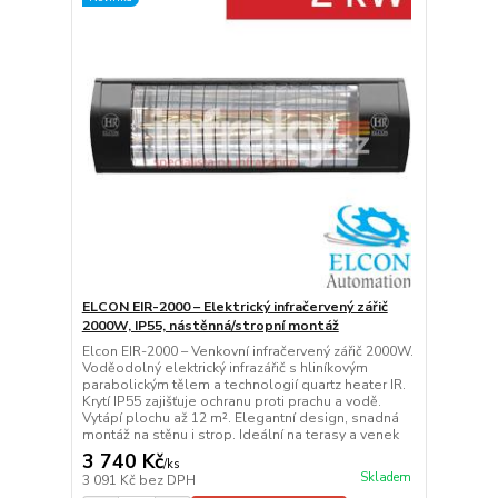
ELCON EIR-2000 – Elektrický infračervený zářič
2000W, IP55, nástěnná/stropní montáž
Elcon EIR-2000 – Venkovní infračervený zářič 2000W.
Voděodolný elektrický infrazářič s hliníkovým
parabolickým tělem a technologií quartz heater IR.
Krytí IP55 zajišťuje ochranu proti prachu a vodě.
Vytápí plochu až 12 m². Elegantní design, snadná
montáž na stěnu i strop. Ideální na terasy a venek
3 740 Kč
/
ks
Skladem
3 091 Kč
bez DPH