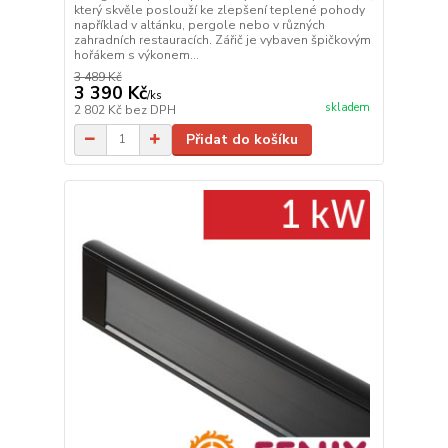
který skvěle poslouží ke zlepšení teplené pohody
například v altánku, pergole nebo v různých
zahradních restauracích. Zářič je vybaven špičkovým
hořákem s výkonem...
3 489 Kč
3 390 Kč
/
ks
skladem
2 802 Kč
bez DPH
Přidat do košíku