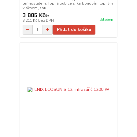
termostatem. Topná trubice s karbonovým topným
vláknem jsou...
3 885 Kč
/
ks
skladem
3 211 Kč
bez DPH
Přidat do košíku