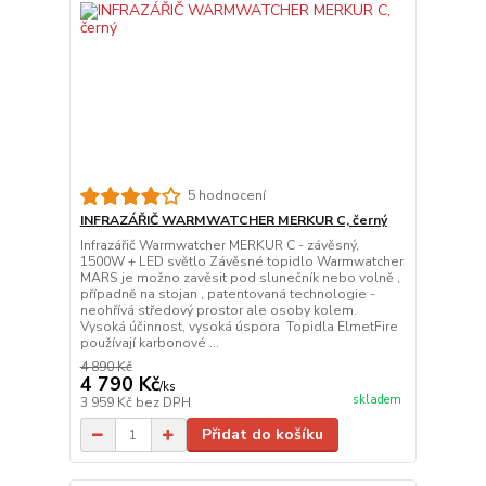
5 hodnocení
INFRAZÁŘIČ WARMWATCHER MERKUR C, černý
Infrazářič Warmwatcher MERKUR C - závěsný,
1500W + LED světlo Závěsné topidlo Warmwatcher
MARS je možno zavěsit pod slunečník nebo volně ,
případně na stojan , patentovaná technologie -
neohřívá středový prostor ale osoby kolem.
Vysoká účinnost, vysoká úspora Topidla ElmetFire
používají karbonové ...
4 890 Kč
4 790 Kč
/
ks
skladem
3 959 Kč
bez DPH
Přidat do košíku