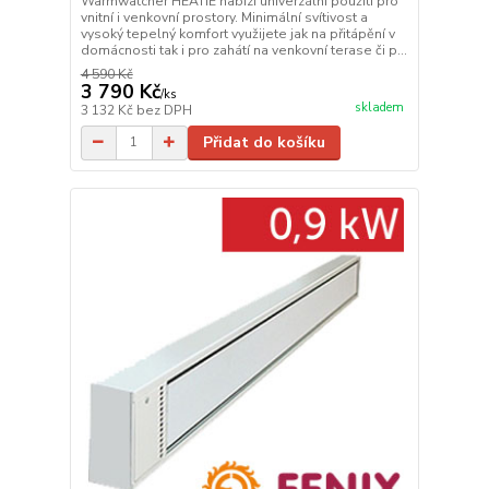
Warmwatcher HEATIE nabízí univerzální použití pro
vnitní i venkovní prostory. Minimální svítivost a
vysoký tepelný komfort využijete jak na přitápění v
domácnosti tak i pro zahátí na venkovní terase či p...
4 590 Kč
3 790 Kč
/
ks
skladem
3 132 Kč
bez DPH
Přidat do košíku