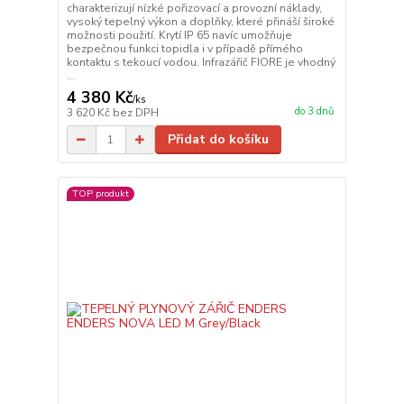
charakterizují nízké pořizovací a provozní náklady,
vysoký tepelný výkon a doplňky, které přináší široké
možnosti použití. Krytí IP 65 navíc umožňuje
bezpečnou funkci topidla i v případě přímého
kontaktu s tekoucí vodou. Infrazářič FIORE je vhodný
...
4 380 Kč
/
ks
do 3 dnů
3 620 Kč
bez DPH
Přidat do košíku
TOP produkt