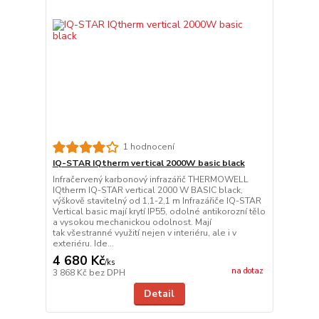
1 hodnocení
IQ-STAR IQtherm vertical 2000W basic black
Infračervený karbonový infrazářič THERMOWELL
IQtherm IQ-STAR vertical 2000 W BASIC black,
výškově stavitelný od 1,1-2,1 m Infrazářiče IQ-STAR
Vertical basic mají krytí IP55, odolné antikorozní tělo
a vysokou mechanickou odolnost. Mají
tak všestranné využití nejen v interiéru, ale i v
exteriéru. Ide...
4 680 Kč
/
ks
na dotaz
3 868 Kč
bez DPH
Detail