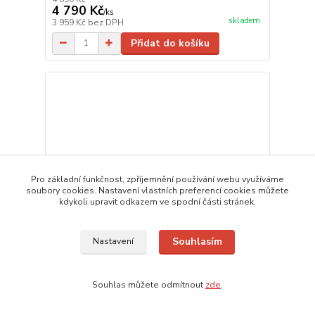
4 790 Kč
/
ks
skladem
3 959 Kč
bez DPH
Přidat do košíku
Pro základní funkčnost, zpříjemnění používání webu využíváme
soubory cookies. Nastavení vlastních preferencí cookies můžete
kdykoli upravit odkazem ve spodní části stránek.
Souhlasím
Nastavení
Souhlas můžete odmítnout
zde
.
4 hodnocení
INFRAZÁŘIČ WARMWATCHER PLUTO L (Riesling)