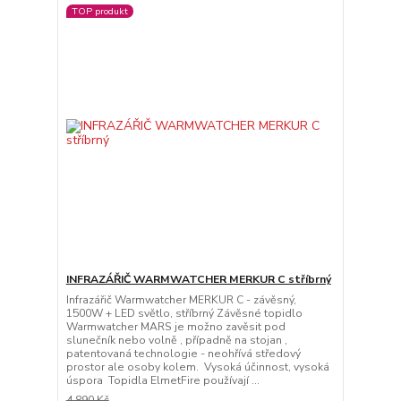
TOP produkt
INFRAZÁŘIČ WARMWATCHER MERKUR C stříbrný
Infrazářič Warmwatcher MERKUR C - závěsný,
1500W + LED světlo, stříbrný Závěsné topidlo
Warmwatcher MARS je možno zavěsit pod
slunečník nebo volně , případně na stojan ,
patentovaná technologie - neohřívá středový
prostor ale osoby kolem. Vysoká účinnost, vysoká
úspora Topidla ElmetFire používají ...
4 890 Kč