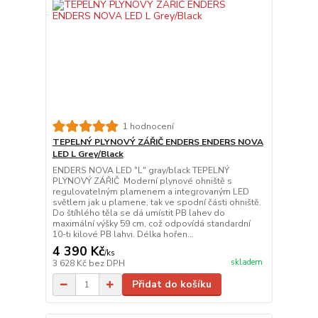
1 hodnocení
TEPELNÝ PLYNOVÝ ZÁŘIČ ENDERS ENDERS NOVA
LED L Grey/Black
ENDERS NOVA LED "L" gray/black TEPELNÝ
PLYNOVÝ ZÁŘIČ Moderní plynové ohniště s
regulovatelným plamenem a integrovaným LED
světlem jak u plamene, tak ve spodní části ohniště.
Do štíhlého těla se dá umístit PB lahev do
maximální výšky 59 cm, což odpovídá standardní
10-ti kilové PB lahvi. Délka hořen...
4 390 Kč
/
ks
skladem
3 628 Kč
bez DPH
Přidat do košíku