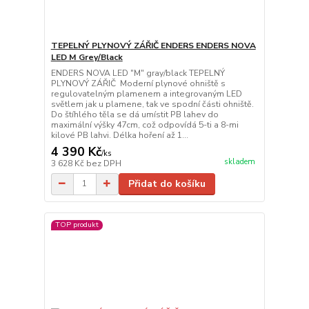
TEPELNÝ PLYNOVÝ ZÁŘIČ ENDERS ENDERS NOVA
LED M Grey/Black
ENDERS NOVA LED "M" gray/black TEPELNÝ
PLYNOVÝ ZÁŘIČ Moderní plynové ohniště s
regulovatelným plamenem a integrovaným LED
světlem jak u plamene, tak ve spodní části ohniště.
Do štíhlého těla se dá umístit PB lahev do
maximální výšky 47cm, což odpovídá 5-ti a 8-mi
kilové PB lahvi. Délka hoření až 1...
4 390 Kč
/
ks
skladem
3 628 Kč
bez DPH
Přidat do košíku
TOP produkt