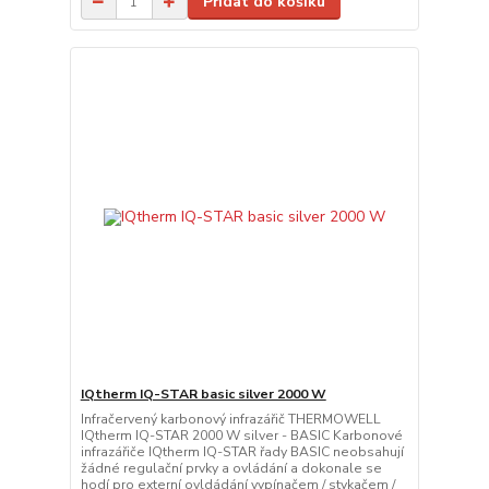
Přidat do košíku
IQtherm IQ-STAR basic silver 2000 W
Infračervený karbonový infrazářič THERMOWELL
IQtherm IQ-STAR 2000 W silver - BASIC Karbonové
infrazářiče IQtherm IQ-STAR řady BASIC neobsahují
žádné regulační prvky a ovládání a dokonale se
hodí pro externí ovldádání vypínačem / stykačem /