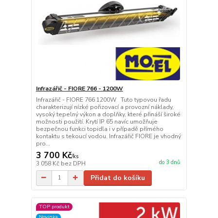
Infrazářič - FIORE 766 - 1200W
Infrazářič - FIORE 766 1200W Tuto typovou řadu
charakterizují nízké pořizovací a provozní náklady,
vysoký tepelný výkon a doplňky, které přináší široké
možnosti použití. Krytí IP 65 navíc umožňuje
bezpečnou funkci topidla i v případě přímého
kontaktu s tekoucí vodou. Infrazářič FIORE je vhodný
pro...
3 700 Kč
/
ks
do 3 dnů
3 058 Kč
bez DPH
Přidat do košíku
TOP produkt
Novinka