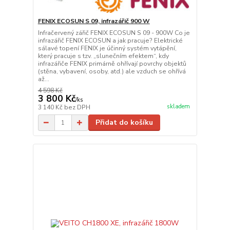
FENIX ECOSUN S 09, infrazářič 900 W
Infračervený zářič FENIX ECOSUN S 09 - 900W Co je
infrazářič FENIX ECOSUN a jak pracuje? Elektrické
sálavé topení FENIX je účinný systém vytápění,
který pracuje s tzv. „slunečním efektem“, kdy
infrazářiče FENIX primárně ohřívají povrchy objektů
(stěna, vybavení, osoby, atd.) ale vzduch se ohřívá
až...
4 598 Kč
3 800 Kč
/
ks
skladem
3 140 Kč
bez DPH
Přidat do košíku