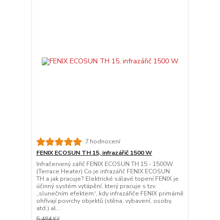
7 hodnocení
FENIX ECOSUN TH 15, infrazářič 1500 W
Infračervený zářič FENIX ECOSUN TH 15 - 1500W
(Terrace Heater) Co je infrazářič FENIX ECOSUN
TH a jak pracuje? Elektrické sálavé topení FENIX je
účinný systém vytápění, který pracuje s tzv.
„slunečním efektem“, kdy infrazářiče FENIX primárně
ohřívají povrchy objektů (stěna, vybavení, osoby,
atd.) al...
5 484 Kč