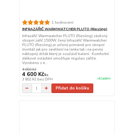
1 hodnocení
INFRAZÁŘIČ WARMWATCHER PLUTO (Riesling)
Infrazářič Warmwatcher PLUTO (Riesling) závěsný
stropní zářič 1500W, čený Infrazářič Warmwatcher
PLUTO (Riesling) je určený primárně pro stropní
montáž jak pro zavěšení na lanka tak i na pevný
náklopný držák který je součástí balení. Komfortní
dálkové ovládání umožňuje regulaci zářiče.
Vyrobeno z e...
4 650 Kč
4 600 Kč
/
ks
skladem
3 802 Kč
bez DPH
Přidat do košíku