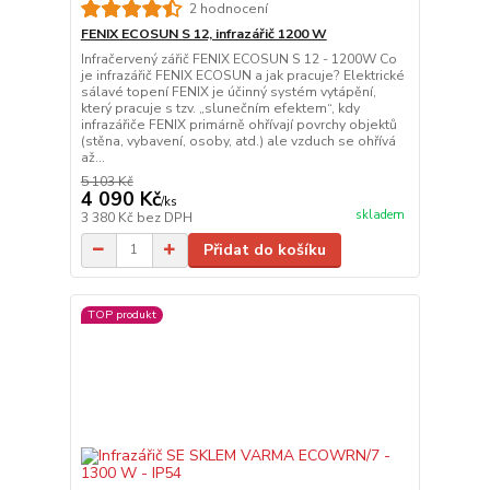
2 hodnocení
FENIX ECOSUN S 12, infrazářič 1200 W
Infračervený zářič FENIX ECOSUN S 12 - 1200W Co
je infrazářič FENIX ECOSUN a jak pracuje? Elektrické
sálavé topení FENIX je účinný systém vytápění,
který pracuje s tzv. „slunečním efektem“, kdy
infrazářiče FENIX primárně ohřívají povrchy objektů
(stěna, vybavení, osoby, atd.) ale vzduch se ohřívá
až...
5 103 Kč
4 090 Kč
/
ks
skladem
3 380 Kč
bez DPH
Přidat do košíku
TOP produkt