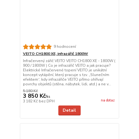
9 hodnocení
VEITO CH1800 XE, infrazářič 1800W
Infračervený zářič VEITO VEITO CH1800 XE - 1800W (
900 / 1800W ) Co je infrazářič VEITO a jak pracuje?
Elektrické Infračervené topení VEITO je unikátní
koncept vytápění, který pracuje s tzv. „Slunečním
efektem“, kdy infrazářiče VEITO přímo ohřívají
povrchy objektů (stěna, nábytek, lidi, atd.) a ne v...
5 180 Kč
3 850 Kč
/
ks
na dotaz
3 182 Kč
bez DPH
Detail