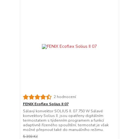
2 hodnocení
FENIX Ecoflex Solius II 07
Sálavý konvektor SOLIUS II. 07 750 W Sálavé
konvektory Solius II. jsou opatřeny digitálním
termostatem s týdenním programem a funkcí
adaptivně řízeného spouštění, termostat je však
možné přepnout také do manuálního režimu.
5 393 Kč