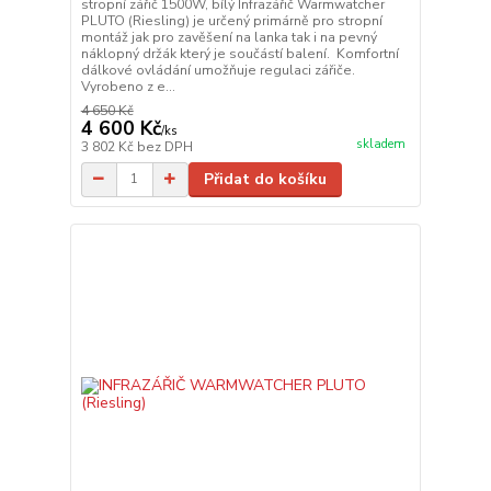
stropní zářič 1500W, bílý Infrazářič Warmwatcher
PLUTO (Riesling) je určený primárně pro stropní
montáž jak pro zavěšení na lanka tak i na pevný
náklopný držák který je součástí balení. Komfortní
dálkové ovládání umožňuje regulaci zářiče.
Vyrobeno z e...
4 650 Kč
4 600 Kč
/
ks
skladem
3 802 Kč
bez DPH
Přidat do košíku