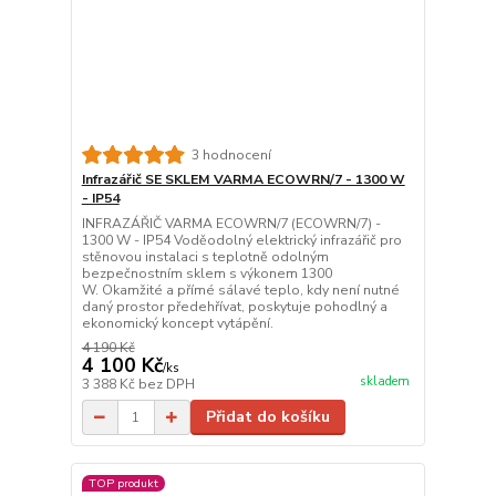
3 hodnocení
Infrazářič SE SKLEM VARMA ECOWRN/7 - 1300 W
- IP54
INFRAZÁŘIČ VARMA ECOWRN/7 (ECOWRN/7) -
1300 W - IP54 Voděodolný elektrický infrazářič pro
stěnovou instalaci s teplotně odolným
bezpečnostním sklem s výkonem 1300
W. Okamžité a přímé sálavé teplo, kdy není nutné
daný prostor předehřívat, poskytuje pohodlný a
ekonomický koncept vytápění.
4 190 Kč
4 100 Kč
/
ks
skladem
3 388 Kč
bez DPH
Přidat do košíku
TOP produkt