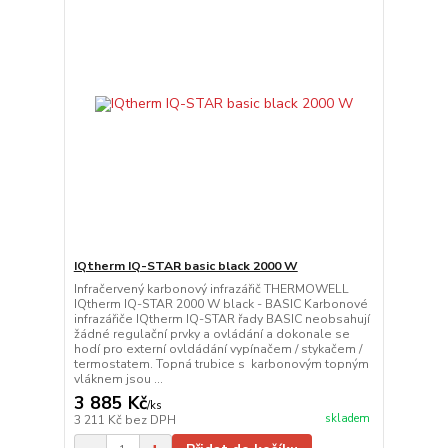
IQtherm IQ-STAR basic black 2000 W
Infračervený karbonový infrazářič THERMOWELL
IQtherm IQ-STAR 2000 W black - BASIC Karbonové
infrazářiče IQtherm IQ-STAR řady BASIC neobsahují
žádné regulační prvky a ovládání a dokonale se
hodí pro externí ovldádání vypínačem / stykačem /
termostatem. Topná trubice s karbonovým topným
vláknem jsou ...
3 885 Kč
/
ks
skladem
3 211 Kč
bez DPH