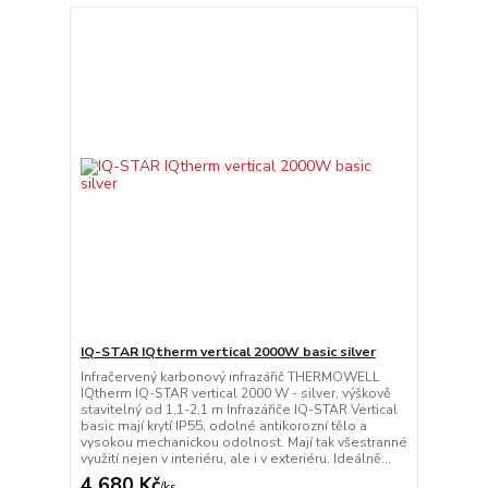
IQ-STAR IQtherm vertical 2000W basic silver
Infračervený karbonový infrazářič THERMOWELL
IQtherm IQ-STAR vertical 2000 W - silver, výškově
stavitelný od 1,1-2,1 m Infrazářiče IQ-STAR Vertical
basic mají krytí IP55, odolné antikorozní tělo a
vysokou mechanickou odolnost. Mají tak všestranné
využití nejen v interiéru, ale i v exteriéru. Ideálně...
4 680 Kč
/
ks