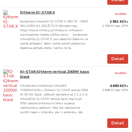
IQtherm IQ-STAR X
na dotaz
Karbonový infrazářič IQ-STAR X, 800 W - NENÍ
2 851 Kč
/
ks
SKLADEM NA DELŠÍ ČAS Náhradní typ:
2 356 Kč
bez DPH
https://www.infraky.cz/infraky-cz-infrazaric-
warmwatcher-heatie-1200w-cerny Karbonové
infrazářiče IQ-STAR X jsou ideálním řešením na
rychlé přitopení. Velmi rychle vytvoří příjemnou
tepelnou pohodu doma i venku na te...
Detail
IQ-STAR IQtherm vertical 2000W basic
na dotaz
black
Infračervený karbonový infrazářič
4 680 Kč
/
ks
THERMOWELL IQtherm IQ-STAR vertical 2000
3 868 Kč
bez DPH
W BASIC black, výškově stavitelný od 1,1-2,1 m
Infrazářiče IQ-STAR Vertical basic mají krytí
IP55, odolné antikorozní tělo a vysokou
mechanickou odolnost. Mají tak všestranné
využití nejen v interiéru, ale i v exteriéru. Ide...
Detail