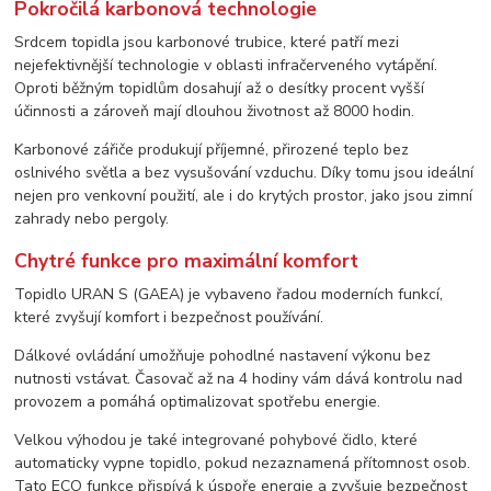
Pokročilá karbonová technologie
Srdcem topidla jsou karbonové trubice, které patří mezi
nejefektivnější technologie v oblasti infračerveného vytápění.
Oproti běžným topidlům dosahují až o desítky procent vyšší
účinnosti a zároveň mají dlouhou životnost až 8000 hodin.
Karbonové zářiče produkují příjemné, přirozené teplo bez
oslnivého světla a bez vysušování vzduchu. Díky tomu jsou ideální
nejen pro venkovní použití, ale i do krytých prostor, jako jsou zimní
zahrady nebo pergoly.
Chytré funkce pro maximální komfort
Topidlo URAN S (GAEA) je vybaveno řadou moderních funkcí,
které zvyšují komfort i bezpečnost používání.
Dálkové ovládání umožňuje pohodlné nastavení výkonu bez
nutnosti vstávat. Časovač až na 4 hodiny vám dává kontrolu nad
provozem a pomáhá optimalizovat spotřebu energie.
Velkou výhodou je také integrované pohybové čidlo, které
automaticky vypne topidlo, pokud nezaznamená přítomnost osob.
Tato ECO funkce přispívá k úspoře energie a zvyšuje bezpečnost