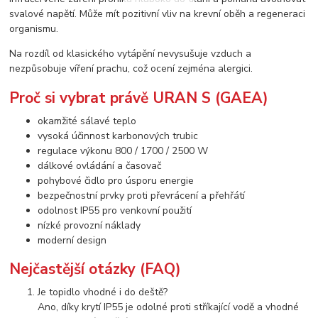
svalové napětí. Může mít pozitivní vliv na krevní oběh a regeneraci
organismu.
Na rozdíl od klasického vytápění nevysušuje vzduch a
nezpůsobuje víření prachu, což ocení zejména alergici.
Proč si vybrat právě URAN S (GAEA)
okamžité sálavé teplo
vysoká účinnost karbonových trubic
regulace výkonu 800 / 1700 / 2500 W
dálkové ovládání a časovač
pohybové čidlo pro úsporu energie
bezpečnostní prvky proti převrácení a přehřátí
odolnost IP55 pro venkovní použití
nízké provozní náklady
moderní design
Nejčastější otázky (FAQ)
Je topidlo vhodné i do deště?
Ano, díky krytí IP55 je odolné proti stříkající vodě a vhodné