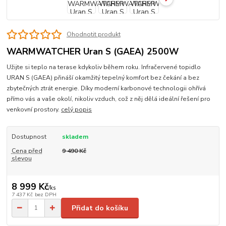
Ohodnotit produkt
WARMWATCHER Uran S (GAEA) 2500W
Užijte si teplo na terase kdykoliv během roku. Infračervené topidlo
URAN S (GAEA) přináší okamžitý tepelný komfort bez čekání a bez
zbytečných ztrát energie. Díky moderní karbonové technologii ohřívá
přímo vás a vaše okolí, nikoliv vzduch, což z něj dělá ideální řešení pro
venkovní prostory.
celý popis
Dostupnost
skladem
Cena před
9 490 Kč
slevou
8 999 Kč
/
ks
7 437 Kč
bez DPH
Přidat do košíku