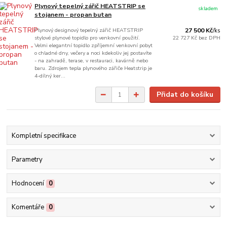
Plynový tepelný zářič HEATSTRIP se
skladem
stojanem - propan butan
Plynový designový tepelný zářič HEATSTRIP
27 500 Kč
/
ks
stylové plynové topidlo pro venkovní použití.
22 727 Kč
bez DPH
Velmi elegantní topidlo zpříjemní venkovní pobyt
o chladné dny, večery a noci kdekoliv jej postavíte
- na zahradě, terase, v restauraci, kavárně nebo
baru. Zdrojem tepla plynového zářiče Heatstrip je
4-dílný ker...
Přidat do košíku
Kompletní specifikace
Parametry
Hodnocení
0
Komentáře
0