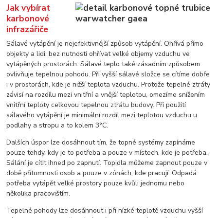
Jak vybírat
karbonové
infrazářiče
Sálavé vytápění je nejefektivnější způsob vytápění. Ohřívá přímo
objekty a lidi, bez nutnosti ohřívat velké objemy vzduchu ve
vytápěných prostorách. Sálavé teplo také zásadním způsobem
ovlivňuje tepelnou pohodu. Při vyšší sálavé složce se cítíme dobře
i v prostorách, kde je nižší teplota vzduchu. Protože tepelné ztráty
závisí na rozdílu mezi vnitřní a vnější teplotou, omezíme snížením
vnitřní teploty celkovou tepelnou ztrátu budovy. Při použití
sálavého vytápění je minimální rozdíl mezi teplotou vzduchu u
podlahy a stropu a to kolem 3°C.
Dalších úspor lze dosáhnout tím, že topné systémy zapínáme
pouze tehdy, kdy je to potřeba a pouze v místech, kde je potřeba.
Sálání je cítit ihned po zapnutí. Topidla můžeme zapnout pouze v
době přítomnosti osob a pouze v zónách, kde pracují. Odpadá
potřeba vytápět velké prostory pouze kvůli jednomu nebo
několika pracovištím.
Tepelné pohody lze dosáhnout i při nízké teplotě vzduchu vyšší