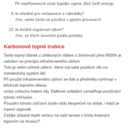
Při nepřítomnosti osob topidlo vypne, čímž šetří energii.
Je vhodné pro restaurace a zahrádky?
Ano, velmi často se používá v gastro provozech.
Je možné regulovat výkon?
Ano, ve třech úrovních podle potřeby.
Karbonové topné trubice
Tento topný článek z uhlíkových vláken s životností přes 8000h je
založen na principu infračerveného záření.
Toto je velmi účinné záření, které má také pozitivní vliv na
metabolický systém lidí.
Při použití infračerveného záření se lidé a předměty vyhřívají v
blízkosti topného tělesa,
místo vzduchu kolem něj. Dálkové ovládání usnadňuje používání
tohoto ohřívače.
Pouzdro tohoto zařízení bude vždy bezpečné na dotyk, i když je
topení zapnuté.
Zažijte úžasně teplé večery na vaší terase s tímto krásným
topením na terasu!!!