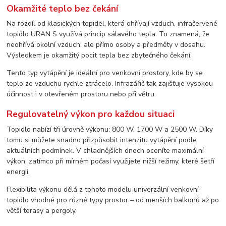
Okamžité teplo bez čekání
Na rozdíl od klasických topidel, která ohřívají vzduch, infračervené
topidlo URAN S využívá princip sálavého tepla. To znamená, že
neohřívá okolní vzduch, ale přímo osoby a předměty v dosahu.
Výsledkem je okamžitý pocit tepla bez zbytečného čekání.
Tento typ vytápění je ideální pro venkovní prostory, kde by se
teplo ze vzduchu rychle ztrácelo. Infrazářič tak zajišťuje vysokou
účinnost i v otevřeném prostoru nebo při větru.
Regulovatelný výkon pro každou situaci
Topidlo nabízí tři úrovně výkonu: 800 W, 1700 W a 2500 W. Díky
tomu si můžete snadno přizpůsobit intenzitu vytápění podle
aktuálních podmínek. V chladnějších dnech oceníte maximální
výkon, zatímco při mírném počasí využijete nižší režimy, které šetří
energii.
Flexibilita výkonu dělá z tohoto modelu univerzální venkovní
topidlo vhodné pro různé typy prostor – od menších balkonů až po
větší terasy a pergoly.