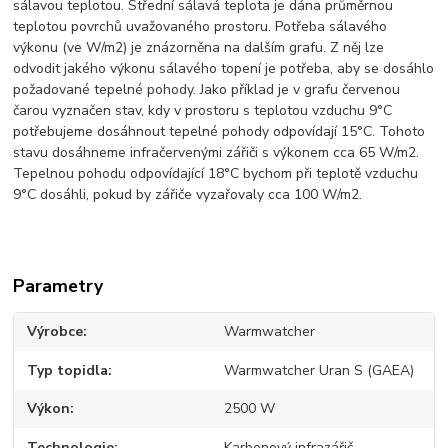
sálavou teplotou. Střední sálavá teplota je dána průměrnou
teplotou povrchů uvažovaného prostoru. Potřeba sálavého
výkonu (ve W/m2) je znázorněna na dalším grafu. Z něj lze
odvodit jakého výkonu sálavého topení je potřeba, aby se dosáhlo
požadované tepelné pohody. Jako příklad je v grafu červenou
čarou vyznačen stav, kdy v prostoru s teplotou vzduchu 9°C
potřebujeme dosáhnout tepelné pohody odpovídají 15°C. Tohoto
stavu dosáhneme infračervenými zářiči s výkonem cca 65 W/m2.
Tepelnou pohodu odpovídající 18°C bychom při teplotě vzduchu
9°C dosáhli, pokud by zářiče vyzařovaly cca 100 W/m2.
Parametry
Výrobce
Warmwatcher
Typ topidla
Warmwatcher Uran S (GAEA)
Výkon
2500 W
Technologie
Karbonový infrazářič