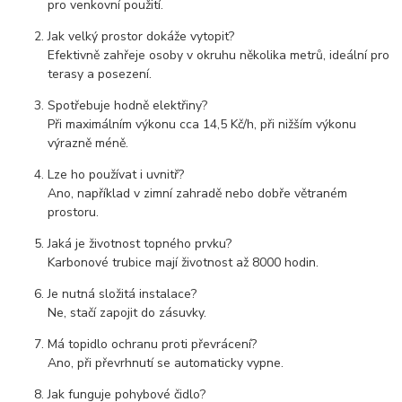
pro venkovní použití.
Jak velký prostor dokáže vytopit?
Efektivně zahřeje osoby v okruhu několika metrů, ideální pro
terasy a posezení.
Spotřebuje hodně elektřiny?
Při maximálním výkonu cca 14,5 Kč/h, při nižším výkonu
výrazně méně.
Lze ho používat i uvnitř?
Ano, například v zimní zahradě nebo dobře větraném
prostoru.
Jaká je životnost topného prvku?
Karbonové trubice mají životnost až 8000 hodin.
Je nutná složitá instalace?
Ne, stačí zapojit do zásuvky.
Má topidlo ochranu proti převrácení?
Ano, při převrhnutí se automaticky vypne.
Jak funguje pohybové čidlo?