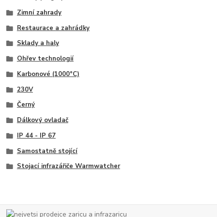
Zimní zahrady
Restaurace a zahrádky
Sklady a haly
Ohřev technologií
Karbonové (1000°C)
230V
Černý
Dálkový ovladač
IP 44 - IP 67
Samostatně stojící
Stojací infrazářiče Warmwatcher