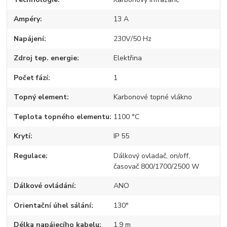
Ampéry
13 A
Napájení
230V/50 Hz
Zdroj tep. energie
Elektřina
Počet fází
1
Topný element
Karbonové topné vlákno
Teplota topného elementu
1100 °C
Krytí
IP 55
Regulace
Dálkový ovladač, on/off,
časovač 800/1700/2500 W
Dálkové ovládání
ANO
Orientační úhel sálání
130°
Délka napájecího kabelu
1,9 m