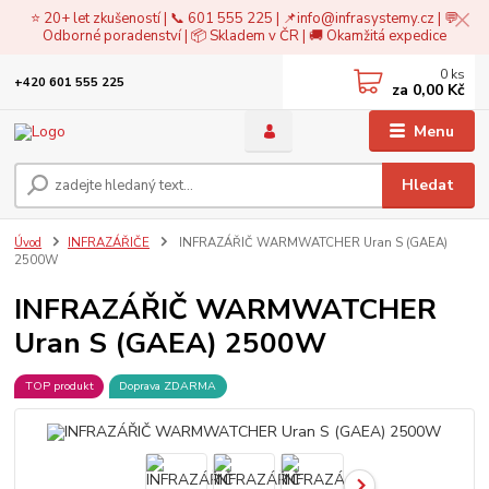
⭐ 20+ let zkušeností | 📞 601 555 225 | 📌
info@infrasystemy.cz
| 💬
Odborné poradenství | 📦 Skladem v ČR | 🚚 Okamžitá expedice
0
ks
+420 601 555 225
za
0,00 Kč
Menu
Hledat
Úvod
INFRAZÁŘIČE
INFRAZÁŘIČ WARMWATCHER Uran S (GAEA)
2500W
INFRAZÁŘIČ WARMWATCHER
Uran S (GAEA) 2500W
TOP produkt
Doprava ZDARMA