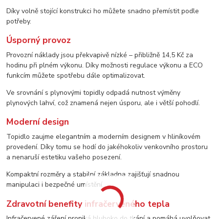
Díky volně stojící konstrukci ho můžete snadno přemístit podle
potřeby.
Úsporný provoz
Provozní náklady jsou překvapivě nízké – přibližně 14,5 Kč za
hodinu při plném výkonu. Díky možnosti regulace výkonu a ECO
funkcím můžete spotřebu dále optimalizovat.
Ve srovnání s plynovými topidly odpadá nutnost výměny
plynových lahví, což znamená nejen úsporu, ale i větší pohodlí.
Moderní design
Topidlo zaujme elegantním a moderním designem v hliníkovém
provedení. Díky tomu se hodí do jakéhokoliv venkovního prostoru
a nenaruší estetiku vašeho posezení.
Kompaktní rozměry a stabilní základna zajišťují snadnou
manipulaci i bezpečné umístění.
Zdravotní benefity infračerveného tepla
Infračervené záření proniká hluboko do tkání a pomáhá uvolňovat