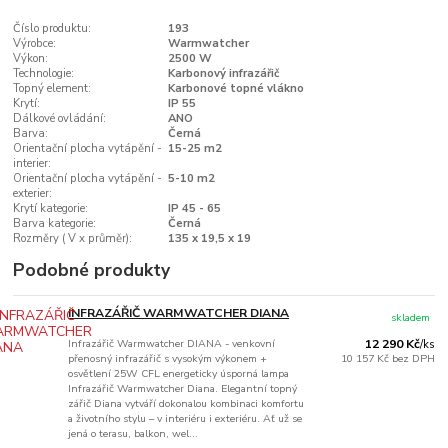
Číslo produktu:
193
Výrobce:
Warmwatcher
Výkon:
2500 W
Technologie:
Karbonový infrazářič
Topný element:
Karbonové topné vlákno
Krytí:
IP 55
Dálkové ovládání:
ANO
Barva:
Černá
Orientační plocha vytápění -
15-25 m2
interier:
Orientační plocha vytápění -
5-10 m2
exterier:
Krytí kategorie:
IP 45 - 65
Barva kategorie:
Černá
Rozměry ( V x průměr):
135 x 19,5 x 19
Podobné produkty
INFRAZÁŘIČ WARMWATCHER DIANA
skladem
Infrazářič Warmwatcher DIANA - venkovní
12 290 Kč
/
ks
přenosný infrazářič s vysokým výkonem +
10 157 Kč
bez DPH
osvětlení 25W CFL energeticky úsporná lampa
Infrazářič Warmwatcher Diana. Elegantní topný
zářič Diana vytváří dokonalou kombinaci komfortu
a životního stylu – v interiéru i exteriéru. Ať už se
jená o terasu, balkon, wel...