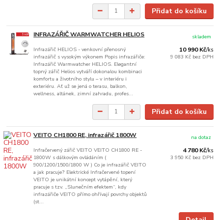
Přidat do košíku
INFRAZÁŘIČ WARMWATCHER HELIOS
skladem
Infrazářič HELIOS - venkovní přenosný
10 990 Kč
/
ks
infrazářič s vysokým výkonem Popis infrazářiče:
9 083 Kč
bez DPH
Infrazářič Warmwatcher HELIOS. Elegantní
topný zářič Helios vytváří dokonalou kombinaci
komfortu a životního stylu – v interiéru i
exteriéru. Ať už se jená o terasu, balkon,
wellness, altánek, zimní zahradu, profes...
Přidat do košíku
VEITO CH1800 RE, infrazářič 1800W
na dotaz
Infračervený zářič VEITO VEITO CH1800 RE -
4 780 Kč
/
ks
1800W s dálkovým ovládáním (
3 950 Kč
bez DPH
900/1200/1500/1800 W ) Co je infrazářič VEITO
a jak pracuje? Elektrické Infračervené topení
VEITO je unikátní koncept vytápění, který
pracuje s tzv. „Slunečním efektem“, kdy
infrazářiče VEITO přímo ohřívají povrchy objektů
(st...
Detail