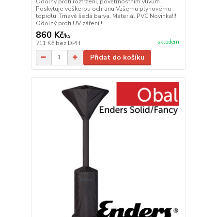
Odolný proti roztržení, povětrnostním vlivům
Poskytuje veškerou ochranu Vašemu plynovému
topidlu. Tmavě šedá barva. Materiál PVC Novinka!!!
Odolný proti UV záření!!!
860 Kč
/
ks
skladem
711 Kč
bez DPH
Přidat do košíku