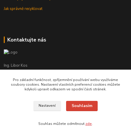
Jak správně recyklovat
Kontaktujte nás
Ing. Libor Kos
+420 601 555 225
(Po-Pá: 8-17:00 hod.)
Pro základní funkčnost, zpříjemnění používání webu využíváme
soubory cookies. Nastavení vlastních preferencí cookies můžete
info@infrasystemy.cz
kdykoli upravit odkazem ve spodní části stránek.
Souhlasím
Nastavení
infrasystémy s.r.o. 2012-2019
Souhlas můžete odmítnout
zde
.