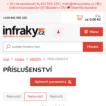
⭐ 20+ let zkušeností | 📞 601 555 225 | 📌
info@infrasystemy.cz
| 💬
Odborné poradenství | 📦 Skladem v ČR | 🚚 Okamžitá expedice
0
ks
+420 601 555 225
za
0,00 Kč
Menu
Hledat
Úvod
Výrobce
ENDERS
PŘÍSLUŠENSTVÍ
PŘÍSLUŠENSTVÍ
Upřesnit parametry
Nejnovější
Nejlevnější
Nejdražší