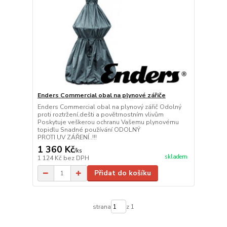
Enders Commercial obal na plynové zářiče
Enders Commercial obal na plynový zářič Odolný
proti roztržení,dešti a povětrnostním vlivům
Poskytuje veškerou ochranu Vašemu plynovému
topidlu Snadné používání ODOLNÝ
PROTI UV ZÁŘENÍ..!!!
1 360 Kč
/
ks
skladem
1 124 Kč
bez DPH
Přidat do košíku
strana
z 1