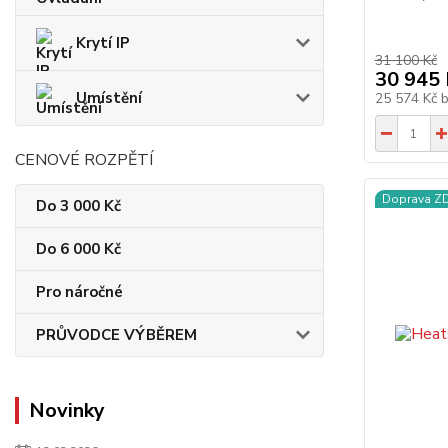
Krytí IP
31 100 Kč
30 945 
Umístění
25 574 Kč
CENOVÉ ROZPĚTÍ
Doprava 
Do 3 000 Kč
Do 6 000 Kč
Pro náročné
PRŮVODCE VÝBĚREM
Novinky