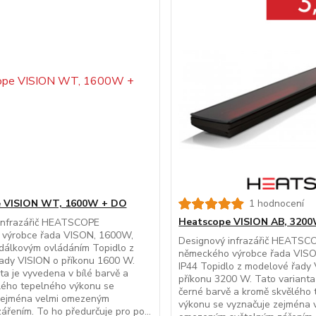
 VISION WT, 1600W + DO
1 hodnocení
Heatscope VISION AB, 320
infrazářič HEATSCOPE
výrobce řada VISON, 1600W,
Designový infrazářič HEATSC
s dálkovým ovládáním Topidlo z
německého výrobce řada VIS
ady VISION o příkonu 1600 W.
IP44 Topidlo z modelové řady
ta je vyvedena v bílé barvě a
příkonu 3200 W. Tato varianta
lého tepelného výkonu se
černé barvě a kromě skvělého
zejména velmi omezeným
výkonu se vyznačuje zejména 
ářením. To ho předurčuje pro po...