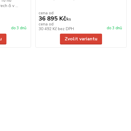
 To ho
ch či v ...
cena od
36 895 Kč
/
ks
cena od
do 3 dnů
do 3 dnů
30 492 Kč
bez DPH
u
Zvolit variantu