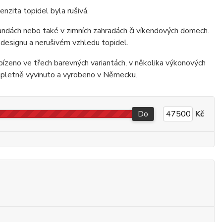
enzita topidel byla rušivá.
randách nebo také v zimních zahradách či víkendových domech.
designu a nerušivém vzhledu topidel.
eno ve třech barevných variantách, v několika výkonových
mpletně vyvinuto a vyrobeno v Německu.
Do
Kč