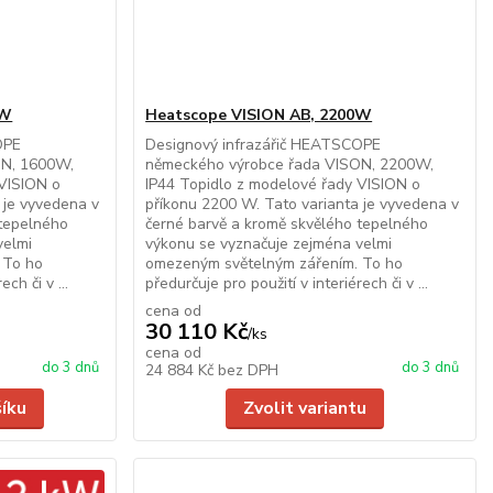
0W
Heatscope VISION AB, 2200W
OPE
Designový infrazářič HEATSCOPE
ON, 1600W,
německého výrobce řada VISON, 2200W,
 VISION o
IP44 Topidlo z modelové řady VISION o
 je vyvedena v
příkonu 2200 W. Tato varianta je vyvedena v
 tepelného
černé barvě a kromě skvělého tepelného
velmi
výkonu se vyznačuje zejména velmi
 To ho
omezeným světelným zářením. To ho
ch či v ...
předurčuje pro použití v interiérech či v ...
cena od
30 110 Kč
/
ks
cena od
do 3 dnů
do 3 dnů
24 884 Kč
bez DPH
šíku
Zvolit variantu