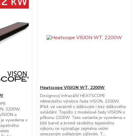
Heatscope VISION WT, 2200W
0W
Designový infrazářič HEATSCOPE
německého výrobce řada VISON, 2200W,
OPE
IP44, ve varaintě s dálkovým i bez dálkového
ON, 3200W,
ovládání. Topidlo z modelové řady VISION o
 VISION o
příkonu 2200W. Tato varianta je vyvedena v
 je vyvedena v
bílé barvě a kromě skvělého tepelného
 tepelného
výkonu se vyznačuje zejména velmi
velmi
omezeným světelným zářením. T...