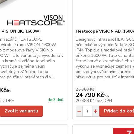
 VISION BK, 1600W
Heatscope VISION AB, 160
infrazářič HEATSCOPE
Designový infrazářič HEATSC
výrobce řada VISON, 1600W,
německého výrobce řada VIS
lo z modelové řady VISION o
IP44 Topidlo z modelové řady
0 W. Tato varianta je vyvedena v
příkonu 1600 W. Tato varianta
ě a kromě skvělého tepelného
černé barvě a kromě skvělého
vyznačuje zejména velmi
výkonu se vyznačuje zejména 
větelným zářením. To ho
omezeným světelným zářením.
ro použití v interiérech či v ...
předurčuje pro použití v interiére
Kč
25 900 Kč
/
ks
24 790 Kč
/
ks
do 3 dnů
bez DPH
20 488 Kč
bez DPH
Zvolit variantu
Přidat do ko