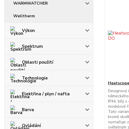
WARMWATCHER
Welltherm
Výkon
Spektrum
Oblasti použití
Technologie
Heatscope
Designový 
Elektřina / plyn / nafta
německého 
IP44, bílý 
modelové ř
Barva
Tato varian
kromě skvě
vyznačuje 
Ovládání
světelným z