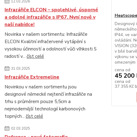
12.03.2026
Infrazářiče ELCON – spolehlivé, úsporné
Heatscop
a odolné infrazářiče s IP67. Nyní nově v
Designový 
naší nabídce!
německého 
Novinka v našem sortimentu: Infrazářiče
IP44, ve va
ovládání. N
ELCON Kvalitní infračervené vytápění s
VISION (32
vysokou účinností a odolností vůči vlhkosti S
v bílé barv
radostí v...
číst celé
výkonu se 
omezeným s
31.03.2025
cena od
45 200 
Infrazářiče Extremeline
cena od
37 355 Kč
Novinkou v našem sortimentu jsou
designové německé nejtenčí infrazářiče na
trhu s průměrem pouze 5,5cm a
nejmodernější technologií karbonových
topných...
číst celé
02.03.2025