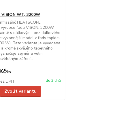
e VISION WT, 3200W
infrazářič HEATSCOPE
výrobce řada VISON, 3200W,
raintě s dálkovým i bez dálkového
ejvýkonnější model z řady topidel
00 W). Tato varianta je vyvedena
ě a kromě skvělého tepelného
vyznačuje zejména velmi
větelným záření...
Kč
/
ks
do 3 dnů
bez DPH
Zvolit variantu