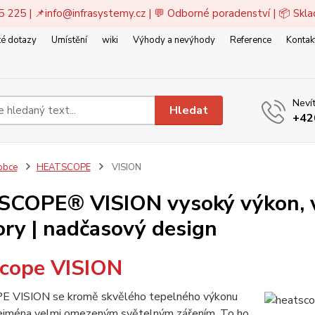
5 225 | 📌
info@infrasystemy.cz
| 💬 Odborné poradenství | 📦 Skl
é dotazy
Umístění
wiki
Výhody a nevýhody
Reference
Kontak
Nevít
Hledat
+42
obce
HEATSCOPE
VISION
COPE® VISION vysoký výkon, vn
ory | nadčasový design
cope VISION
VISION se kromě skvělého tepelného výkonu
zejména velmi omezeným světelným zářením. To ho