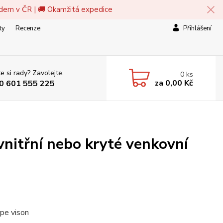
adem v ČR | 🚚 Okamžitá expedice
ty
Recenze
Přihlášení
e si rady? Zavolejte.
0
ks
za
0,00 Kč
0 601 555 225
itřní nebo kryté venkovní