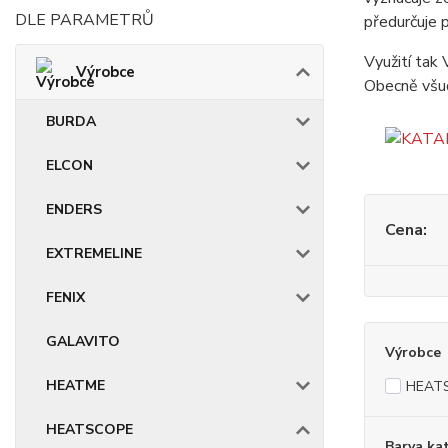
DLE PARAMETRŮ
předurčuje p
Využití tak
Výrobce
Obecně všud
BURDA
ELCON
ENDERS
Cena:
EXTREMELINE
FENIX
GALAVITO
Výrobce
HEATME
HEAT
HEATSCOPE
Barva ka