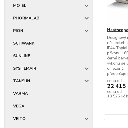
MO-EL
PHORMALAB
Heatscope
PION
Designový 
německého 
SCHWANK
IP44 Topid
příkonu 160
SUNLINE
černé barv
výkonu se 
SYSTEMAIR
omezeným s
předurčuje p
cena od
TANSUN
22 415 
cena od
VARMA
18 525 Kč
VEGA
VEITO