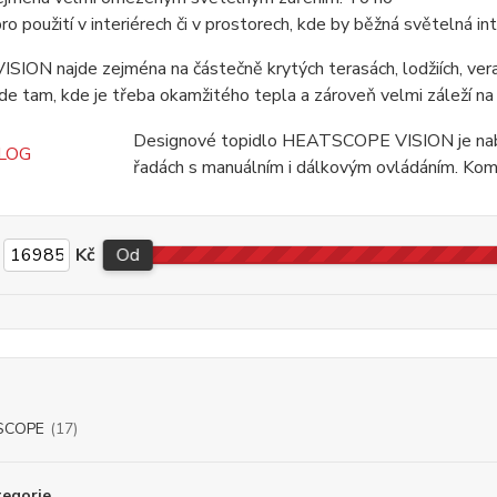
ro použití v interiérech či v prostorech, kde by běžná světelná int
 VISION najde zejména na částečně krytých terasách, lodžiích, ve
e tam, kde je třeba okamžitého tepla a zároveň velmi záleží na 
Designové topidlo HEATSCOPE VISION je nabíz
řadách s manuálním i dálkovým ovládáním. Ko
Kč
Od
SCOPE
(17)
tegorie