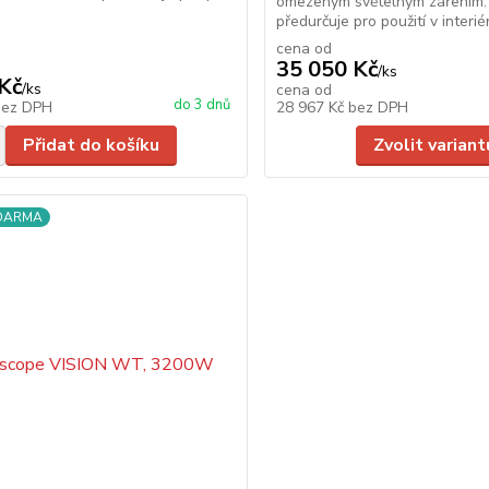
omezeným světelným zářením.
předurčuje pro použití v interiére
cena od
35 050 Kč
/
ks
Kč
/
ks
cena od
do 3 dnů
bez DPH
28 967 Kč
bez DPH
Přidat do košíku
Zvolit variant
ZDARMA