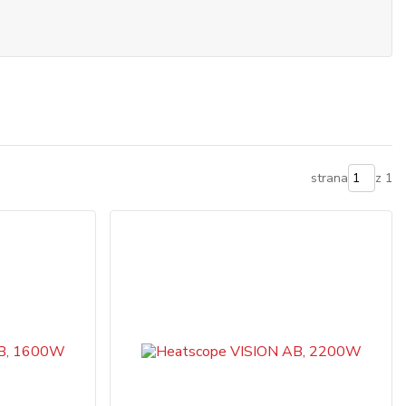
strana
z 1