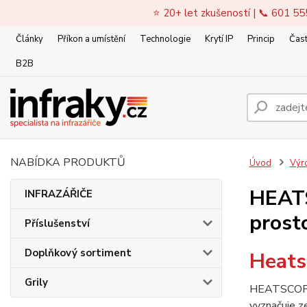
⭐ 20+ let zkušeností | 📞 601 55
Články
Příkon a umístění
Technologie
Krytí IP
Princip
Čast
B2B
NABÍDKA PRODUKTŮ
Úvod
Výr
HEATS
INFRAZÁŘIČE
prost
Příslušenství
Doplňkový sortiment
Heats
Grily
HEATSCOPE 
vyznačuje 