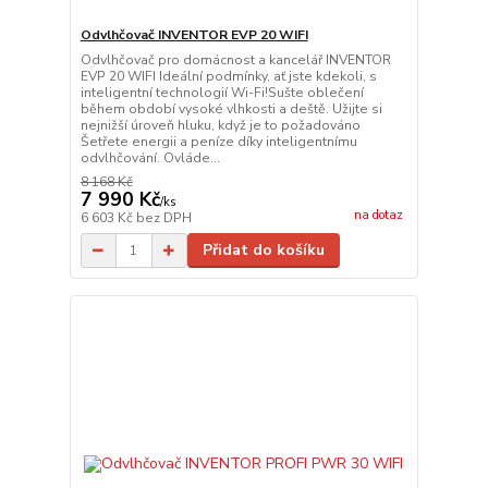
Odvlhčovač INVENTOR EVP 20 WIFI
Odvlhčovač pro domácnost a kancelář INVENTOR
EVP 20 WIFI Ideální podmínky, ať jste kdekoli, s
inteligentní technologií Wi-Fi!Sušte oblečení
během období vysoké vlhkosti a deště. Užijte si
nejnižší úroveň hluku, když je to požadováno
Šetřete energii a peníze díky inteligentnímu
odvlhčování. Ovláde...
8 168 Kč
7 990 Kč
/
ks
na dotaz
6 603 Kč
bez DPH
Přidat do košíku