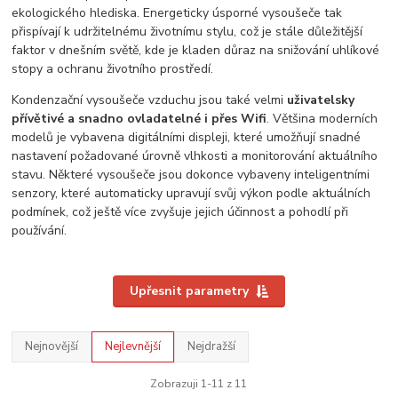
ekologického hlediska. Energeticky úsporné vysoušeče tak
přispívají k udržitelnému životnímu stylu, což je stále důležitější
faktor v dnešním světě, kde je kladen důraz na snižování uhlíkové
stopy a ochranu životního prostředí.
Kondenzační vysoušeče vzduchu jsou také velmi
uživatelsky
přívětivé a snadno ovladatelné i přes Wifi
. Většina moderních
modelů je vybavena digitálními displeji, které umožňují snadné
nastavení požadované úrovně vlhkosti a monitorování aktuálního
stavu. Některé vysoušeče jsou dokonce vybaveny inteligentními
senzory, které automaticky upravují svůj výkon podle aktuálních
podmínek, což ještě více zvyšuje jejich účinnost a pohodlí při
používání.
Upřesnit parametry
Nejnovější
Nejlevnější
Nejdražší
Zobrazuji 1-11 z 11