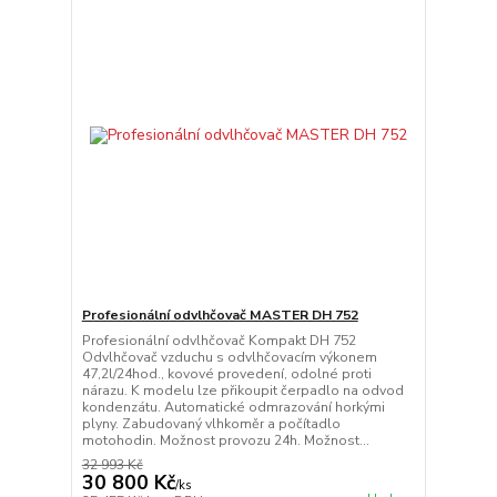
Profesionální odvlhčovač MASTER DH 752
Profesionální odvlhčovač Kompakt DH 752
Odvlhčovač vzduchu s odvlhčovacím výkonem
47,2l/24hod., kovové provedení, odolné proti
nárazu. K modelu lze přikoupit čerpadlo na odvod
kondenzátu. Automatické odmrazování horkými
plyny. Zabudovaný vlhkoměr a počítadlo
motohodin. Možnost provozu 24h. Možnost...
32 993 Kč
30 800 Kč
/
ks