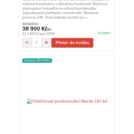
odolná konstrukce s dlouhou životností. Možnost
dokoupení čerpadla na odvod kondenzátu.
Zabudované počítadlo motohodin. Možnost
provozu 24h. Automatický restart po v...
40 528 Kč
38 900 Kč
/
ks
skladem
32 149 Kč
bez DPH
Přidat do košíku
Doprava ZDARMA