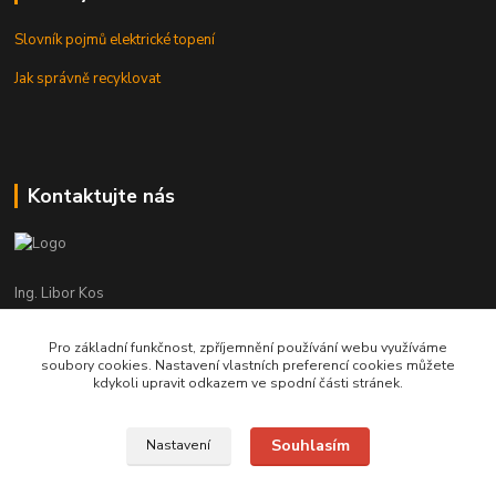
Slovník pojmů elektrické topení
Jak správně recyklovat
Kontaktujte nás
Ing. Libor Kos
+420 601 555 225
(Po-Pá: 8-17:00 hod.)
Pro základní funkčnost, zpříjemnění používání webu využíváme
soubory cookies. Nastavení vlastních preferencí cookies můžete
info@infrasystemy.cz
kdykoli upravit odkazem ve spodní části stránek.
Souhlasím
Nastavení