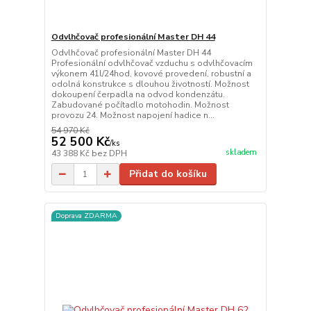
Odvlhčovač profesionální Master DH 44
Odvlhčovač profesionální Master DH 44
Profesionální odvlhčovač vzduchu s odvlhčovacím
výkonem 41l/24hod, kovové provedení, robustní a
odolná konstrukce s dlouhou životností. Možnost
dokoupení čerpadla na odvod kondenzátu.
Zabudované počítadlo motohodin. Možnost
provozu 24. Možnost napojení hadice n...
54 970 Kč
52 500 Kč
/
ks
skladem
43 388 Kč
bez DPH
Přidat do košíku
Doprava ZDARMA