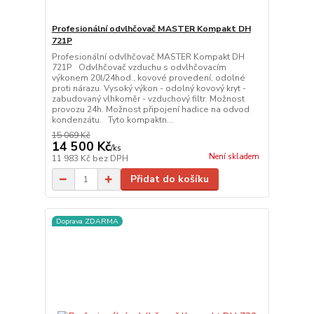
Profesionální odvlhčovač MASTER Kompakt DH
721P
Profesionální odvlhčovač MASTER Kompakt DH
721P Odvlhčovač vzduchu s odvlhčovacím
výkonem 20l/24hod., kovové provedení, odolné
proti nárazu. Vysoký výkon - odolný kovový kryt -
zabudovaný vlhkoměr - vzduchový filtr. Možnost
provozu 24h. Možnost připojení hadice na odvod
kondenzátu. Tyto kompaktn...
15 069 Kč
14 500 Kč
/
ks
Není skladem
11 983 Kč
bez DPH
Přidat do košíku
Doprava ZDARMA