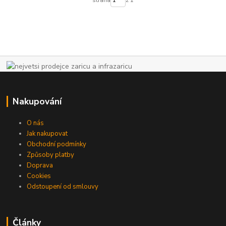
strana
z 1
Nakupování
O nás
Jak nakupovat
Obchodní podmínky
Způsoby platby
Doprava
Cookies
Odstoupení od smlouvy
Články