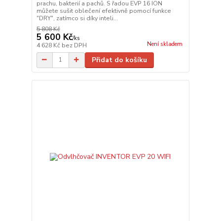
prachu, bakterií a pachů. S řadou EVP 16 ION
můžete sušit oblečení efektivně pomocí funkce
"DRY", zatímco si díky inteli...
5 808 Kč
5 600 Kč
/
ks
Není skladem
4 628 Kč
bez DPH
Přidat do košíku