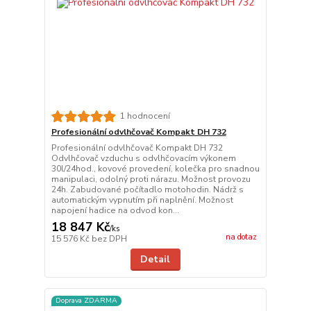
1 hodnocení
Profesionální odvlhčovač Kompakt DH 732
Profesionální odvlhčovač Kompakt DH 732
Odvlhčovač vzduchu s odvlhčovacím výkonem
30l/24hod., kovové provedení, kolečka pro snadnou
manipulaci, odolný proti nárazu. Možnost provozu
24h. Zabudované počítadlo motohodin. Nádrž s
automatickým vypnutím při naplnění. Možnost
napojení hadice na odvod kon...
18 847 Kč
/
ks
na dotaz
15 576 Kč
bez DPH
Detail
Doprava ZDARMA