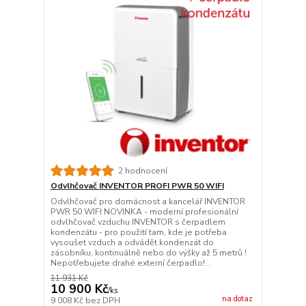
2 hodnocení
Odvlhčovač INVENTOR PROFI PWR 50 WIFI
Odvlhčovač pro domácnost a kancelář INVENTOR
PWR 50 WIFI NOVINKA - moderní profesionální
odvlhčovač vzduchu INVENTOR s čerpadlem
kondenzátu - pro použití tam, kde je potřeba
vysoušet vzduch a odvádět kondenzát do
zásobníku, kontinuálně nebo do výšky až 5 metrů !
Nepotřebujete drahé externí čerpadlo!...
11 931 Kč
10 900 Kč
/
ks
na dotaz
9 008 Kč
bez DPH