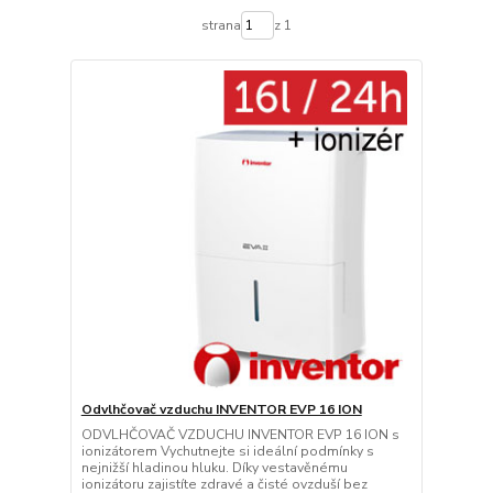
strana
z 1
Odvlhčovač vzduchu INVENTOR EVP 16 ION
ODVLHČOVAČ VZDUCHU INVENTOR EVP 16 ION s
ionizátorem Vychutnejte si ideální podmínky s
nejnižší hladinou hluku. Díky vestavěnému
ionizátoru zajistíte zdravé a čisté ovzduší bez