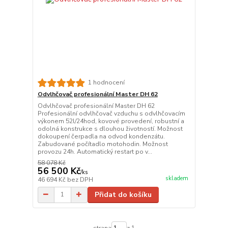
1 hodnocení
Odvlhčovač profesionální Master DH 62
Odvlhčovač profesionální Master DH 62
Profesionální odvlhčovač vzduchu s odvlhčovacím
výkonem 52l/24hod, kovové provedení, robustní a
odolná konstrukce s dlouhou životností. Možnost
dokoupení čerpadla na odvod kondenzátu.
Zabudované počítadlo motohodin. Možnost
provozu 24h. Automatický restart po v...
58 078 Kč
56 500 Kč
/
ks
skladem
46 694 Kč
bez DPH
Přidat do košíku