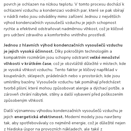
povrch je ochlazen na nízkou teplotu. V tomto procesu dochází k
ochlazení vzduchu a kondenzaci vodních par, které se pak sbírají
v nádrži nebo jsou odváděny mimo zařízení. Jednou z největších
výhod kondenzačních vysoušečů vzduchu je jejich schopnost
rychle a efektivně odstraňovat nadměrnou vlhkost, což je klíčové
pro udržení zdravého a komfortního vnitřního prostředí.
Jednou z hlavních výhod kondenzačních vysoušečů vzduchu
je jejich vysoká účinnost.
Díky pokročilým technologiím a
kompaktním rozměrům jsou schopny odstranit
velké množství
vlhkosti v krátkém čase
, což je obzvláště důležité v místech, kde
je vysoká vlhkost vzduchu. Tento faktor je klíčový například v
koupelnách, sklepech, prádelnách nebo v prostorách, kde jsou
umístěny bazény. Vysoušeče vzduchu tak pomáhají předcházet
tvorbě plísní, které mohou způsobovat alergie a dýchací potíže, a
zároveň chrání nábytek, stěny a další vybavení před poškozením
způsobeným vlhkostí.
Další významnou výhodou kondenzačních vysoušečů vzduchu je
jejich
energetická efektivnost.
Moderní modely jsou navrženy
tak, aby spotřebovávaly co nejméně energie, což je důležité nejen
z hlediska úspor na provozních nákladech, ale také z