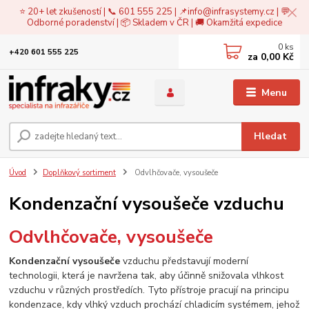
⭐ 20+ let zkušeností | 📞 601 555 225 | 📌
info@infrasystemy.cz
| 💬
Odborné poradenství | 📦 Skladem v ČR | 🚚 Okamžitá expedice
0
ks
+420 601 555 225
za
0,00 Kč
Menu
Hledat
Úvod
Doplňkový sortiment
Odvlhčovače, vysoušeče
Kondenzační vysoušeče vzduchu
Odvlhčovače, vysoušeče
Kondenzační vysoušeče
vzduchu představují moderní
technologii, která je navržena tak, aby účinně snižovala vlhkost
vzduchu v různých prostředích. Tyto přístroje pracují na principu
kondenzace, kdy vlhký vzduch prochází chladicím systémem, jehož