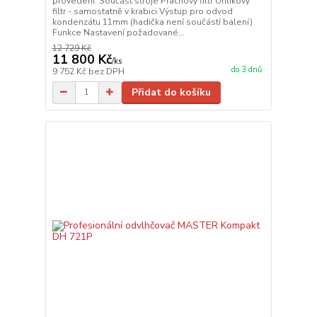
provedení. Součást stroje Prachový filtr Uhlíkový
filtr - samostatně v krabici Výstup pro odvod
kondenzátu 11mm (hadička není součástí balení)
Funkce Nastavení požadované...
12 729 Kč
11 800 Kč
/
ks
do 3 dnů
9 752 Kč
bez DPH
Přidat do košíku