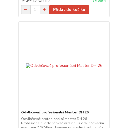
skladem
25 455 Kč
bez DPH
Přidat do košíku
Odvlhčovač profesionální Master DH 26
Odvlhčovač profesionální Master DH 26
Profesionální odvlhčovač vzduchu s odvlhčovacím
výkonem 27l/24hod, kovové provedení, robustní a