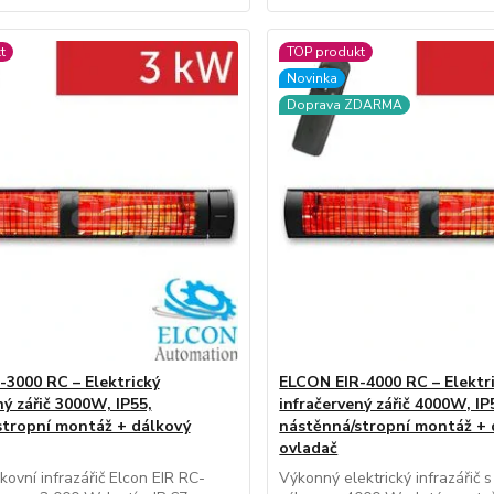
t
TOP produkt
Novinka
Doprava ZDARMA
3000 RC – Elektrický
ELCON EIR-4000 RC – Elektr
ný zářič 3000W, IP55,
infračervený zářič 4000W, IP
stropní montáž + dálkový
nástěnná/stropní montáž + 
ovladač
ovní infrazářič Elcon EIR RC-
Výkonný elektrický infrazářič 