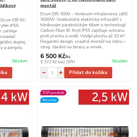
dálkový
montáž
Elcon EIR-3000 – Venkovní infračervený zářič
3000W. Voděodolný elektrický infrazářič s
č Elcon EIR RC-
hliníkovým parabolickým tělem a technologií
ytím IP55.
Carbon Fiber IR. Krytí IP55 zajišťuje ochranu
m zahřeje
proti prachu a vodě. Vytápí plochu až 20 m².
 ovladač,
Elegantní design, snadná montáž na stěnu i
tální displej.
strop. Ideální na terasy a venek.
y a pergoly.
6 500 Kč
/
ks
Skladem
Skladem
5 372 Kč
bez DPH
šíku
Přidat do košíku
TOP produkt
Novinka