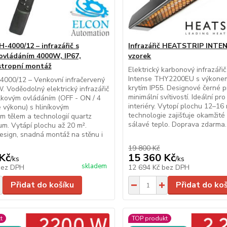
4000/12 – infrazářič s
Infrazářič HEATSTRIP INTE
ovládáním 4000W, IP67,
vzorek
stropní montáž
Elektrický karbonový infrazář
Intense THY2200EU s výkone
4000/12 – Venkovní infračervený
krytím IP55. Designové černé 
. Voděodolný elektrický infrazářič
minimální svítivostí. Ideální pro
lkovým ovládáním (OFF - ON / 4
interiéry. Vytopí plochu 12–16
e výkonu) s hliníkovým
technologie zajišťuje okamžité
m tělem a technologií quartz
sálavé teplo. Doprava zdarma.
μm. Vytápí plochu až 20 m².
esign, snadná montáž na stěnu i
19 800 Kč
Kč
15 360 Kč
/
ks
/
ks
skladem
bez DPH
12 694 Kč
bez DPH
Přidat do košíku
Přidat do ko
t
TOP produkt