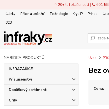
⭐ 20+ let zkušeností | 📞 601 55
Články
Příkon a umístění
Technologie
Krytí IP
Princip
Čast
B2B
NABÍDKA PRODUKTŮ
Úvod
PRŮ
Bez o
INFRAZÁŘIČE
Příslušenství
Cena:
Doplňkový sortiment
Grily