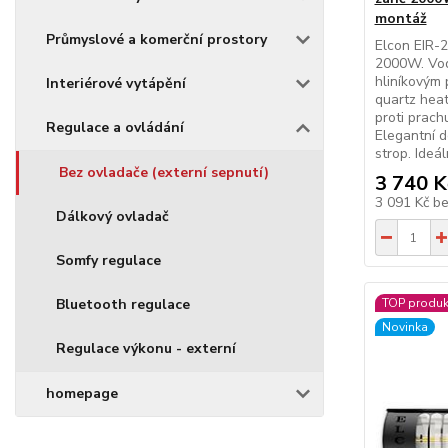
montáž
Průmyslové a komerční prostory
Elcon EIR-2
2000W. Vodě
hliníkovým 
Interiérové vytápění
quartz heate
proti prach
Regulace a ovládání
Elegantní d
strop. Ideá
Bez ovladače (externí sepnutí)
3 740 K
3 091 Kč
b
Dálkový ovladač
Somfy regulace
Bluetooth regulace
TOP produk
Novinka
Regulace výkonu - externí
homepage