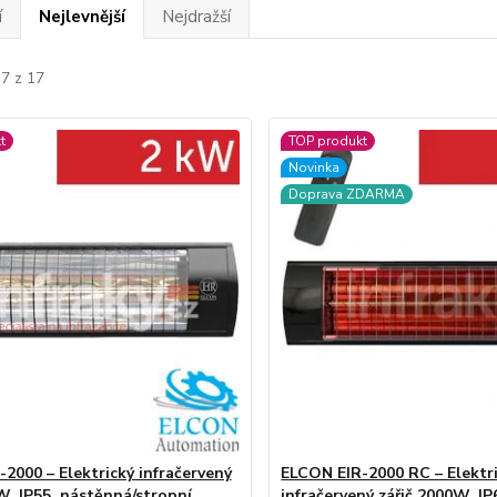
í
Nejlevnější
Nejdražší
17 z 17
t
TOP produkt
Novinka
Doprava ZDARMA
2000 – Elektrický infračervený
ELCON EIR-2000 RC – Elektr
W, IP55, nástěnná/stropní
infračervený zářič 2000W, IP