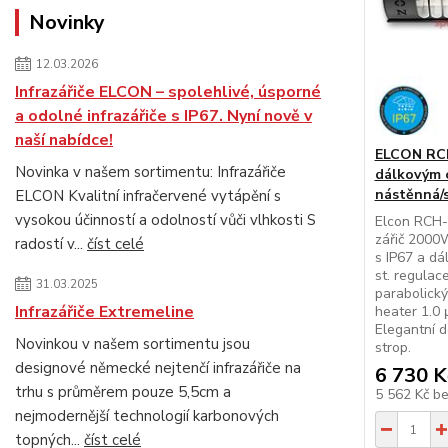
Novinky
12.03.2026
Infrazářiče ELCON – spolehlivé, úsporné
a odolné infrazářiče s IP67. Nyní nově v
naší nabídce!
ELCON RCH-
Novinka v našem sortimentu: Infrazářiče
dálkovým 
nástěnná/
ELCON Kvalitní infračervené vytápění s
vysokou účinností a odolností vůči vlhkosti S
Elcon RCH-
zářič 2000W
radostí v...
číst celé
s IP67 a dá
st. regulac
31.03.2025
parabolický
Infrazářiče Extremeline
heater 1.0 
Elegantní d
Novinkou v našem sortimentu jsou
strop.
designové německé nejtenčí infrazářiče na
6 730 K
trhu s průměrem pouze 5,5cm a
5 562 Kč
b
nejmodernější technologií karbonových
topných...
číst celé