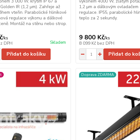
onem 3 000 W, krytím IP 67 a
výkonem 4000 W, zlatým pot
 Golden IR (1,2 µm). Zahřeje až
1,2 μm a dálkovým ovladačem 
hem vteřin. Parabolické hliníkové
regulace. IP55, parabolické hli
ňová regulace výkonu a dálkové
teplo za 2 sekundy.
ceně. Montáž na stěnu nebo strop.
č
9 800 Kč
/
ks
/
ks
Skladem
ez DPH
8 099 Kč
bez DPH
Přidat do košíku
Přidat do ko
t
Doprava ZDARMA