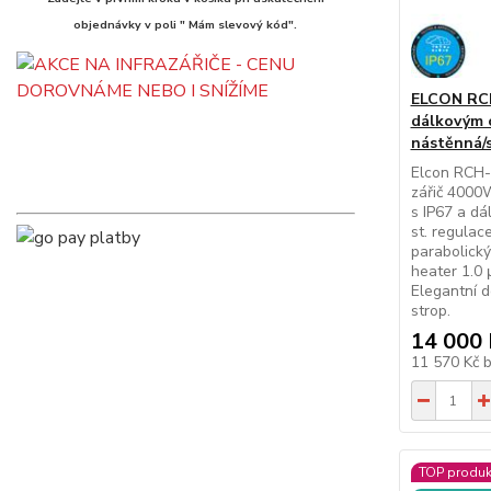
objednávky v poli " Mám slevový kód".
ELCON RCH-
dálkovým 
nástěnná/
Elcon RCH-
zářič 4000W
s IP67 a dá
st. regulac
parabolický
heater 1.0 
Elegantní d
strop.
14 000 
11 570 Kč
TOP produk