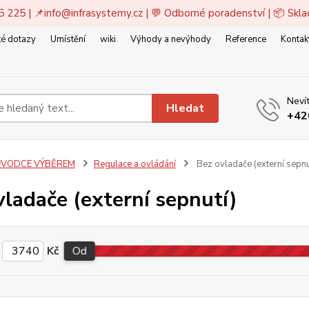
5 225 | 📌
info@infrasystemy.cz
| 💬 Odborné poradenství | 📦 Skl
é dotazy
Umístění
wiki
Výhody a nevýhody
Reference
Kontak
Nevít
Hledat
+42
VODCE VÝBĚREM
Regulace a ovládání
Bez ovladače (externí sepnu
vladače (externí sepnutí)
Kč
Od