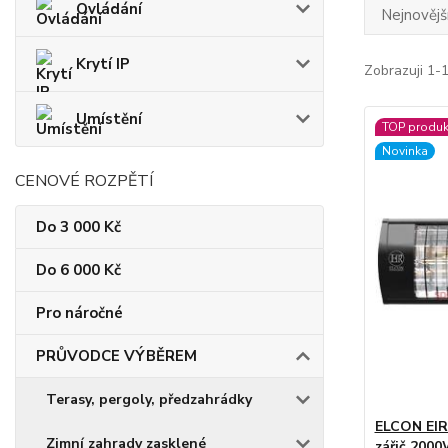
Ovládání
Nejnovějš
Krytí IP
Zobrazuji 1-
Umístění
TOP produk
Novinka
CENOVÉ ROZPĚTÍ
Do 3 000 Kč
Do 6 000 Kč
Pro náročné
PRŮVODCE VÝBĚREM
Terasy, pergoly, předzahrádky
ELCON EIR-
Zimní zahrady zasklené
zářič 2000