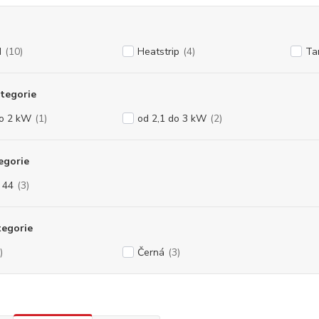
N
(10)
Heatstrip
(4)
Ta
tegorie
do 2 kW
(1)
od 2,1 do 3 kW
(2)
egorie
- 44
(3)
tegorie
)
Černá
(3)