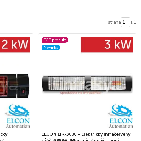
strana
z 1
TOP produkt
Novinka
ický
ELCON EIR-3000 – Elektrický infračervený
67,
zářič 3000W, IP55, nástěnná/stropní