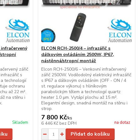
 infračervený
ELCON RCH-2500/4 – infrazářič s
/stropní
dálkovým ovládáním 2500W, IP67,
nástěnná/stropní montáž
ačervený zářič
Elcon RCH-2500/6 – Venkovní infračervený
nfrazářič s
zářič 2500W. Voděodolný elektrický infrazářič
a technologií
s IP67 a dálkovým ovládáním (OFF - ON / 4
išťuje ochranu
st. regulace výkonu) s hliníkovým
ochu až 22 m².
parabolickým tělem a technologií quartz
áž na stěnu i
heater 1.0 μm. Vytápí plochu až 15 m².
k.
Elegantní design, snadná montáž na stěnu i
strop.
7 800 Kč
/
ks
Skladem
na dotaz
6 446 Kč
bez DPH
šíku
Přidat do košíku