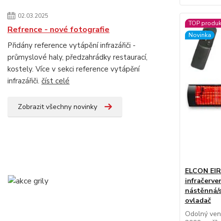
02.03.2025
TOP produk
Refrence - nové fotografie
Novinka
Přidány reference vytápění infrazářiči -
průmyslové haly, předzahrádky restaurací,
kostely. Více v sekci reference vytápění
infrazářiči.
číst celé
Zobrazit všechny novinky
ELCON EIR-
infračerve
nástěnná/
ovladač
Odolný venk