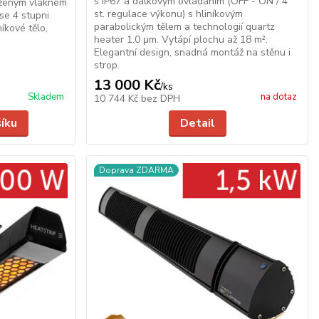
s IP67 a dálkovým ovládáním (OFF - ON / 4
aženým vláknem
st. regulace výkonu) s hliníkovým
se 4 stupni
parabolickým tělem a technologií quartz
níkové tělo,
heater 1.0 μm. Vytápí plochu až 18 m².
Elegantní design, snadná montáž na stěnu i
strop.
13 000 Kč
/
ks
Skladem
na dotaz
10 744 Kč
bez DPH
šíku
Detail
Doprava ZDARMA