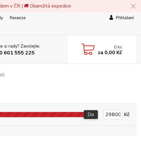
adem v ČR | 🚚 Okamžitá expedice
ty
Recenze
Přihlášení
e si rady? Zavolejte.
0
ks
za
0,00 Kč
0 601 555 225
tí)
Do
Kč