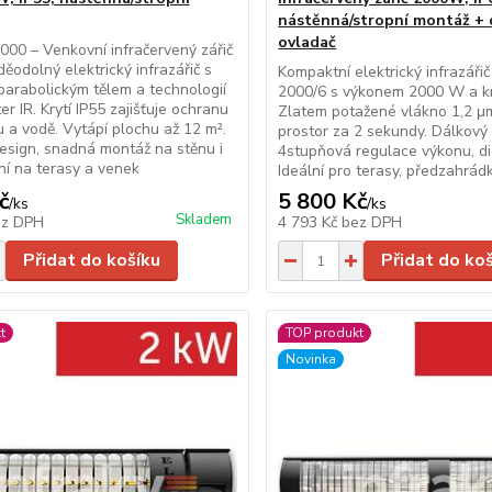
nástěnná/stropní montáž + 
ovladač
000 – Venkovní infračervený zářič
odolný elektrický infrazářič s
Kompaktní elektrický infrazáři
parabolickým tělem a technologií
2000/6 s výkonem 2000 W a kr
r IR. Krytí IP55 zajišťuje ochranu
Zlatem potažené vlákno 1,2 μ
u a vodě. Vytápí plochu až 12 m².
prostor za 2 sekundy. Dálkový
esign, snadná montáž na stěnu i
4stupňová regulace výkonu, digi
lní na terasy a venek
Ideální pro terasy, předzahrádk
č
5 800 Kč
/
ks
/
ks
Skladem
ez DPH
4 793 Kč
bez DPH
Přidat do košíku
Přidat do ko
t
TOP produkt
Novinka