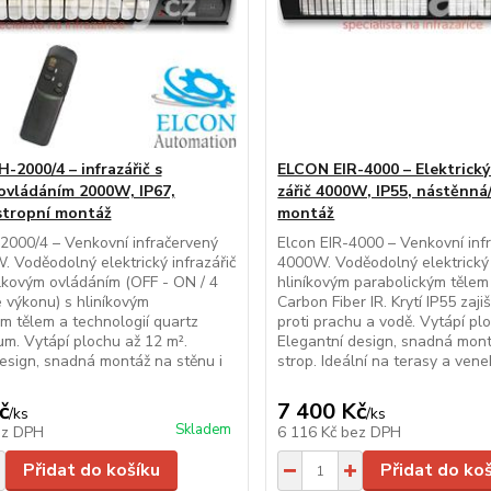
2000/4 – infrazářič s
ELCON EIR-4000 – Elektrický
ovládáním 2000W, IP67,
zářič 4000W, IP55, nástěnná
stropní montáž
montáž
2000/4 – Venkovní infračervený
Elcon EIR-4000 – Venkovní infr
. Voděodolný elektrický infrazářič
4000W. Voděodolný elektrický i
lkovým ovládáním (OFF - ON / 4
hliníkovým parabolickým tělem 
e výkonu) s hliníkovým
Carbon Fiber IR. Krytí IP55 zaj
m tělem a technologií quartz
proti prachu a vodě. Vytápí pl
μm. Vytápí plochu až 12 m².
Elegantní design, snadná mont
esign, snadná montáž na stěnu i
strop. Ideální na terasy a vene
č
7 400 Kč
/
ks
/
ks
Skladem
ez DPH
6 116 Kč
bez DPH
Přidat do košíku
Přidat do ko