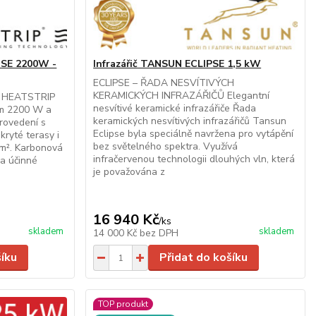
NSE 2200W -
Infrazářič TANSUN ECLIPSE 1,5 kW
ECLIPSE – ŘADA NESVÍTIVÝCH
KERAMICKÝCH INFRAZÁŘIČŮ Elegantní
ič HEATSTRIP
nesvítivé keramické infrazářiče Řada
m 2200 W a
keramických nesvítivých infrazářičů Tansun
provedení s
Eclipse byla speciálně navržena pro vytápění
 kryté terasy i
bez světelného spektra. Využívá
 m². Karbonová
infračervenou technologii dlouhých vln, která
 a účinné
je považována z
16 940 Kč
/
ks
skladem
skladem
14 000 Kč
bez DPH
šíku
Přidat do košíku
TOP produkt