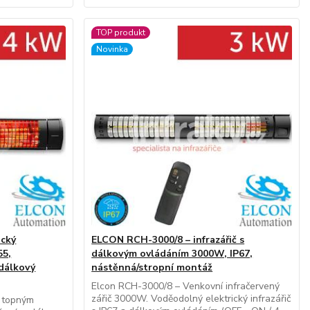
TOP produkt
Novinka
ický
ELCON RCH-3000/8 – infrazářič s
55,
dálkovým ovládáním 3000W, IP67,
dálkový
nástěnná/stropní montáž
Elcon RCH-3000/8 – Venkovní infračervený
zářič 3000W. Voděodolný elektrický infrazářič
s topným