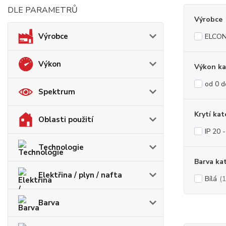
DLE PARAMETRŮ
Výrobce
Výrobce
ELCO
Výkon
Výkon ka
od 0 
Spektrum
Krytí kat
Oblasti použití
IP 20 
Technologie
Barva ka
Elektřina / plyn / nafta
Bílá
(1
Barva