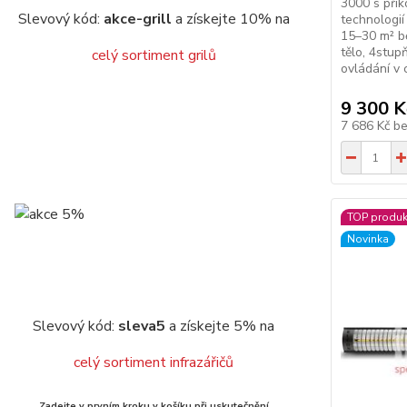
3000 s přík
Slevový kód:
akce-grill
a získejte 10% na
technologií
15–30 m² bě
tělo, 4stup
celý sortiment grilů
ovládání v 
9 300 K
7 686 Kč
b
TOP produk
Novinka
Slevový kód:
sleva5
a získejte 5% na
celý sortiment infrazářičů
Zadejte v prvním kroku v košíku při uskutečnění