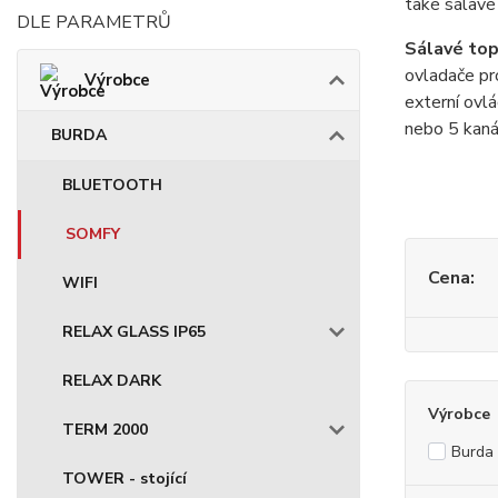
také sálavé
DLE PARAMETRŮ
Sálavé top
ovladače pr
Výrobce
externí ovl
nebo 5 kaná
BURDA
BLUETOOTH
SOMFY
Cena:
WIFI
RELAX GLASS IP65
RELAX DARK
Výrobce
TERM 2000
Burda
TOWER - stojící