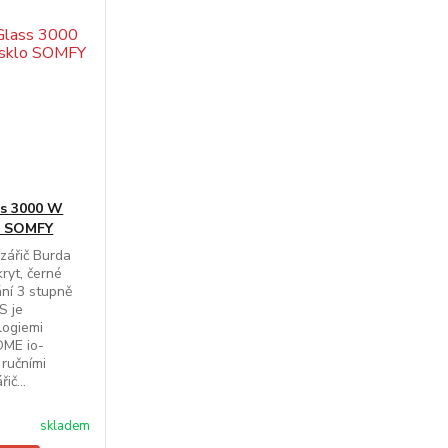
ss 3000 W
lo SOMFY
 zářič Burda
ryt, černé
ání 3 stupně
S je
logiemi
OME io-
ručními
ič...
skladem