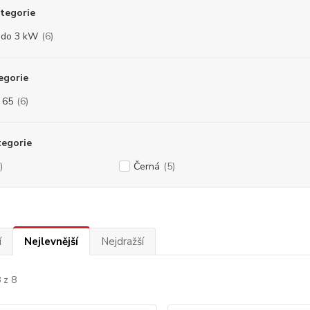
tegorie
 do 3 kW
(6)
egorie
- 65
(6)
tegorie
)
Černá
(5)
í
Nejlevnější
Nejdražší
 z 8