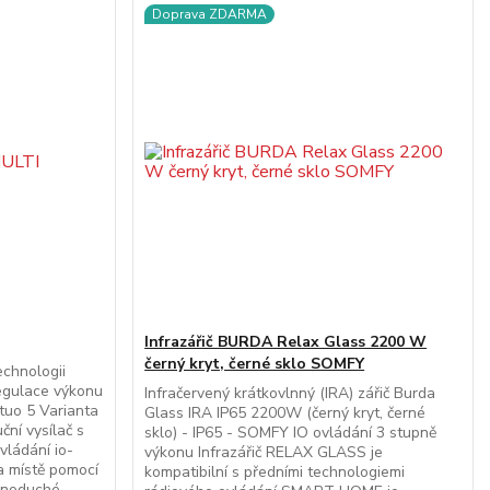
Doprava ZDARMA
Infrazářič BURDA Relax Glass 2200 W
černý kryt, černé sklo SOMFY
chnologii
gulace výkonu
Infračervený krátkovlnný (IRA) zářič Burda
tuo 5 Varianta
Glass IRA IP65 2200W (černý kryt, černé
uční vysílač s
sklo) - IP65 - SOMFY IO ovládání 3 stupně
vládání io-
výkonu Infrazářič RELAX GLASS je
na místě pomocí
kompatibilní s předními technologiemi
dnoduché,