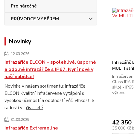
Pro náročné
PRŮVODCE VÝBĚREM
Novinky
12.03.2026
Infrazářiče ELCON – spolehlivé, úsporné
Infrazáři
MULTI stří
a odolné infrazářiče s IP67. Nyní nově v
naší nabídce!
Infračerven
Glass IRA I
Novinka v našem sortimentu: Infrazářiče
sklo) - IP6
výkonu
ELCON Kvalitní infračervené vytápění s
vysokou účinností a odolností vůči vlhkosti S
radostí v...
číst celé
31.03.2025
42 350 
Infrazářiče Extremeline
35 000 Kč