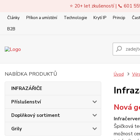
⭐ 20+ let zkušeností | 📞 601 55
Články
Příkon a umístění
Technologie
Krytí IP
Princip
Čast
B2B
NABÍDKA PRODUKTŮ
Úvod
Výr
Infra
INFRAZÁŘIČE
Příslušenství
Nová g
Doplňkový sortiment
Infračerve
Špičková te
Grily
možnost cent