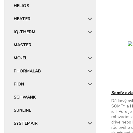
HELIOS
HEATER
IQ-THERM
MASTER
MO-EL
PHORMALAB
PION
Somfy ovl
SCHWANK
Dálkový ov
SOMFY a H
SUNLINE
io II Pure j
rolovacím k
drive nebo 
SYSTEMAIR
rádiového s
skupinové n