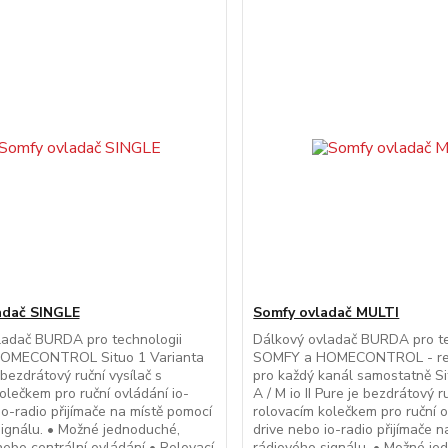
adač SINGLE
Somfy ovladač MULTI
ladač BURDA pro technologii
Dálkový ovladač BURDA pro te
OMECONTROL Situo 1 Varianta
SOMFY a HOMECONTROL - re
e bezdrátový ruční vysílač s
pro každý kanál samostatně Si
olečkem pro ruční ovládání io-
A / M io II Pure je bezdrátový r
io-radio přijímače na místě pomocí
rolovacím kolečkem pro ruční o
ignálu. • Možné jednoduché,
drive nebo io-radio přijímače 
ebo centrální ovládání • Rolovací
rádiového signálu. • Možné je