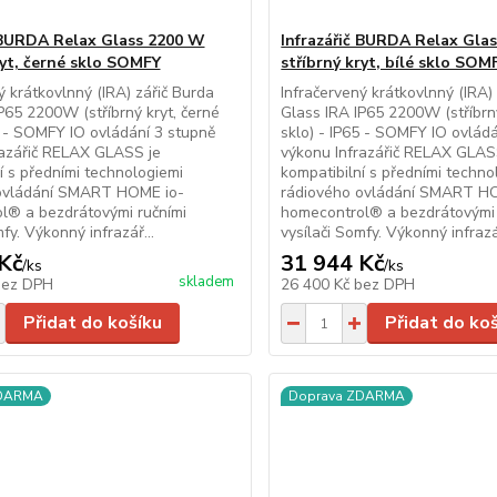
č BURDA Relax Glass 2200 W
Infrazářič BURDA Relax Gla
ryt, černé sklo SOMFY
stříbrný kryt, bílé sklo SOM
ý krátkovlnný (IRA) zářič Burda
Infračervený krátkovlnný (IRA)
P65 2200W (stříbrný kryt, černé
Glass IRA IP65 2200W (stříbrný
5 - SOMFY IO ovládání 3 stupně
sklo) - IP65 - SOMFY IO ovlád
razářič RELAX GLASS je
výkonu Infrazářič RELAX GLAS
í s předními technologiemi
kompatibilní s předními techno
ovládání SMART HOME io-
rádiového ovládání SMART H
l® a bezdrátovými ručními
homecontrol® a bezdrátovými 
fy. Výkonný infrazář...
vysílači Somfy. Výkonný infrazář
Kč
31 944 Kč
/
ks
/
ks
skladem
bez DPH
26 400 Kč
bez DPH
Přidat do košíku
Přidat do ko
ZDARMA
Doprava ZDARMA