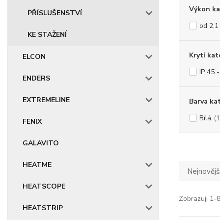
Výkon ka
PŘÍSLUŠENSTVÍ
od 2,1
KE STAŽENÍ
Krytí kat
ELCON
IP 45 
ENDERS
EXTREMELINE
Barva ka
Bílá
(1
FENIX
GALAVITO
HEATME
Nejnovějš
HEATSCOPE
Zobrazuji 1-8
HEATSTRIP