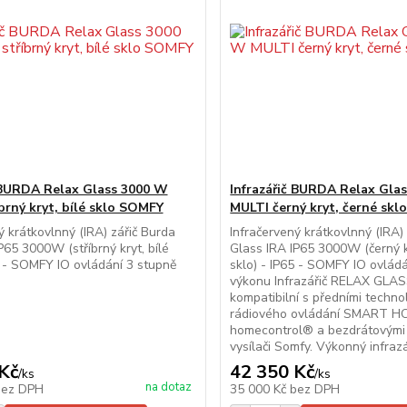
č BURDA Relax Glass 3000 W
Infrazářič BURDA Relax Gla
brný kryt, bílé sklo SOMFY
MULTI černý kryt, černé sk
ý krátkovlnný (IRA) zářič Burda
Infračervený krátkovlnný (IRA)
P65 3000W (stříbrný kryt, bílé
Glass IRA IP65 3000W (černý k
5 - SOMFY IO ovládání 3 stupně
sklo) - IP65 - SOMFY IO ovlád
výkonu Infrazářič RELAX GLAS
kompatibilní s předními techno
rádiového ovládání SMART H
homecontrol® a bezdrátovými 
vysílači Somfy. Výkonný infrazář
Kč
42 350 Kč
/
ks
/
ks
na dotaz
bez DPH
35 000 Kč
bez DPH