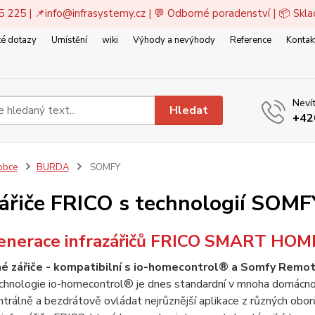
5 225 | 📌
info@infrasystemy.cz
| 💬 Odborné poradenství | 📦 Skl
é dotazy
Umístění
wiki
Výhody a nevýhody
Reference
Kontak
Nevít
Hledat
+42
obce
BURDA
SOMFY
zářiče FRICO s technologií SOMF
enerace infrazářičů FRICO SMART HOM
né zářiče - kompatibilní s io-homecontrol® a Somfy Remo
chnologie io-homecontrol® je dnes standardní v mnoha domácno
rálně a bezdrátově ovládat nejrůznější aplikace z různých oborů. 