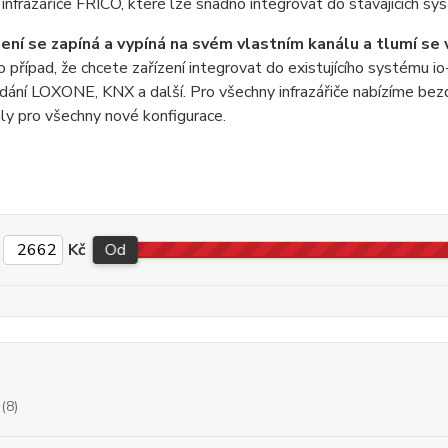
 infrazářiče FRICO, které lze snadno integrovat do stávajících 
ení se zapíná a vypíná na svém vlastním kanálu a tlumí se v
o případ, že chcete zařízení integrovat do existujícího systému 
ádání LOXONE, KNX a další. Pro všechny infrazářiče nabízíme bez
ly pro všechny nové konfigurace.
Kč
Od
(8)