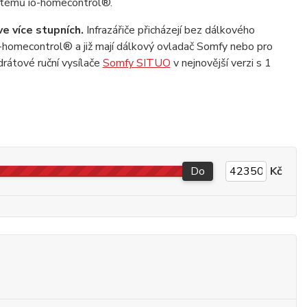
systémů io-homecontrol®.
e více stupních.
Infrazářiče přicházejí bez dálkového
io-homecontrol® a již mají dálkový ovladač Somfy nebo pro
drátové ruční vysílače
Somfy SITUO
v nejnovější verzi s 1
Do
Kč