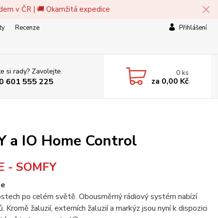
adem v ČR | 🚚 Okamžitá expedice
ty
Recenze
Přihlášení
e si rady? Zavolejte.
0
ks
za
0,00 Kč
0 601 555 225
Y a IO Home Control
E - SOMFY
te
stech po celém světě. Obousměrný rádiový systém nabízí
Kromě žaluzií, externích žaluzií a markýz jsou nyní k dispozici