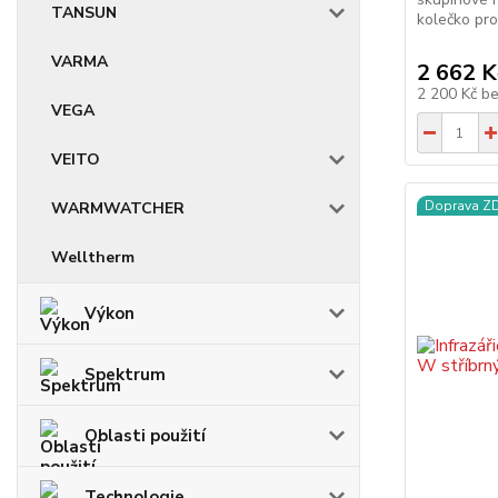
TANSUN
kolečko pro 
VARMA
2 662 K
2 200 Kč
b
VEGA
VEITO
Doprava 
WARMWATCHER
Welltherm
Výkon
Spektrum
Oblasti použití
Technologie