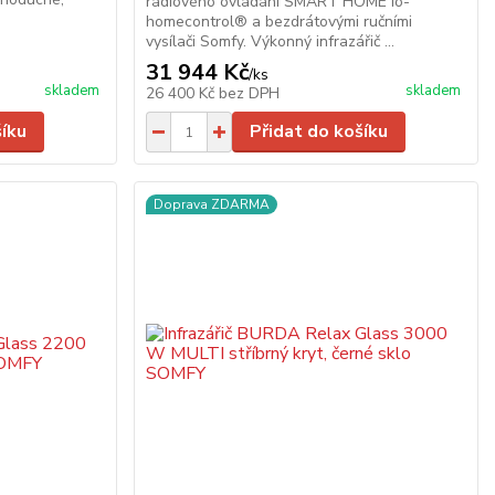
rádiového ovládání SMART HOME io-
homecontrol® a bezdrátovými ručními
vysílači Somfy. Výkonný infrazářič ...
31 944 Kč
/
ks
skladem
skladem
26 400 Kč
bez DPH
šíku
Přidat do košíku
Doprava ZDARMA