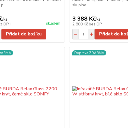
p...
skupino...
č
3 388 Kč
/
ks
/
ks
skladem
ez DPH
2 800 Kč
bez DPH
Přidat do košíku
Přidat do ko
ZDARMA
Doprava ZDARMA