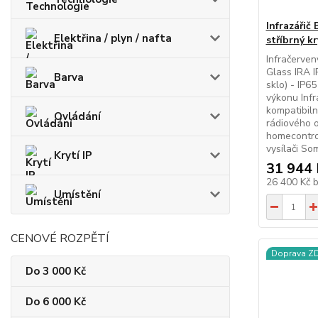
Infrazáři
Elektřina / plyn / nafta
stříbrný k
Infračerven
Glass IRA I
Barva
sklo) - IP6
výkonu Inf
kompatibiln
Ovládání
rádiového 
homecontro
vysílači Som
Krytí IP
31 944 
26 400 Kč
Umístění
CENOVÉ ROZPĚTÍ
Doprava 
Do 3 000 Kč
Do 6 000 Kč