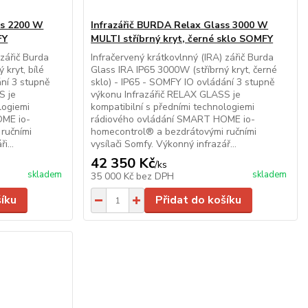
ss 2200 W
Infrazářič BURDA Relax Glass 3000 W
FY
MULTI stříbrný kryt, černé sklo SOMFY
 zářič Burda
Infračervený krátkovlnný (IRA) zářič Burda
 kryt, bílé
Glass IRA IP65 3000W (stříbrný kryt, černé
ání 3 stupně
sklo) - IP65 - SOMFY IO ovládání 3 stupně
S je
výkonu Infrazářič RELAX GLASS je
logiemi
kompatibilní s předními technologiemi
OME io-
rádiového ovládání SMART HOME io-
ručními
homecontrol® a bezdrátovými ručními
i...
vysílači Somfy. Výkonný infrazář...
42 350 Kč
/
ks
skladem
skladem
35 000 Kč
bez DPH
šíku
Přidat do košíku