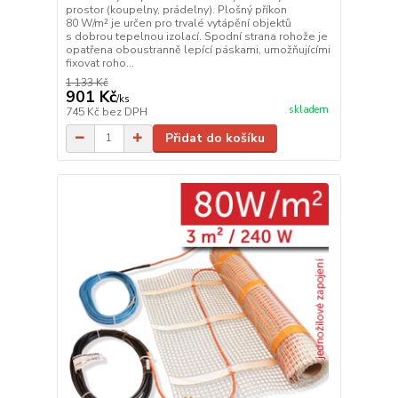
prostor (koupelny, prádelny). Plošný příkon
80 W/m² je určen pro trvalé vytápění objektů
s dobrou tepelnou izolací. Spodní strana rohože je
opatřena oboustranně lepící páskami, umožňujícími
fixovat roho...
1 133 Kč
901 Kč
/
ks
skladem
745 Kč
bez DPH
Přidat do košíku