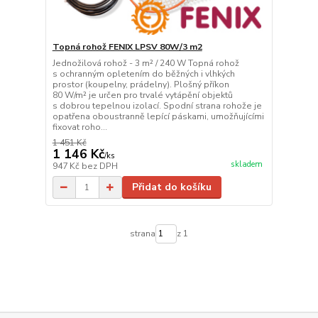
Topná rohož FENIX LPSV 80W/3 m2
Jednožilová rohož - 3 m² / 240 W Topná rohož
s ochranným opletením do běžných i vlhkých
prostor (koupelny, prádelny). Plošný příkon
80 W/m² je určen pro trvalé vytápění objektů
s dobrou tepelnou izolací. Spodní strana rohože je
opatřena oboustranně lepící páskami, umožňujícími
fixovat roho...
1 451 Kč
1 146 Kč
/
ks
skladem
947 Kč
bez DPH
Přidat do košíku
strana
z 1