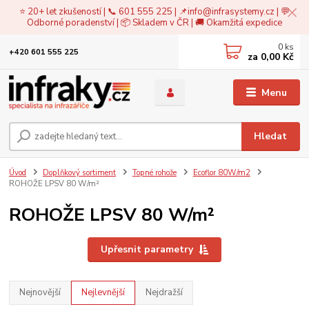
⭐ 20+ let zkušeností | 📞 601 555 225 | 📌
info@infrasystemy.cz
| 💬
Odborné poradenství | 📦 Skladem v ČR | 🚚 Okamžitá expedice
0
ks
+420 601 555 225
za
0,00 Kč
Menu
Hledat
Úvod
Doplňkový sortiment
Topné rohože
Ecoflor 80W/m2
ROHOŽE LPSV 80 W/m²
ROHOŽE LPSV 80 W/m²
Upřesnit parametry
Nejnovější
Nejlevnější
Nejdražší