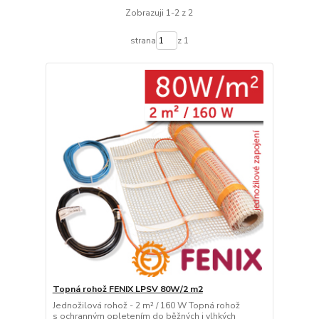
Zobrazuji 1-2 z 2
strana
z 1
Topná rohož FENIX LPSV 80W/2 m2
Jednožilová rohož - 2 m² / 160 W Topná rohož
s ochranným opletením do běžných i vlhkých