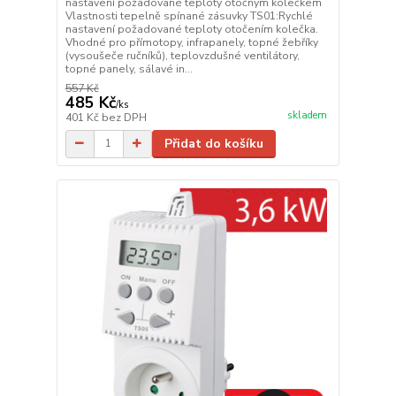
nastavení požadované teploty otočným kolečkem
Vlastnosti tepelně spínané zásuvky TS01:Rychlé
nastavení požadované teploty otočením kolečka.
Vhodné pro přímotopy, infrapanely, topné žebříky
(vysoušeče ručníků), teplovzdušné ventilátory,
topné panely, sálavé in...
557 Kč
485 Kč
/
ks
skladem
401 Kč
bez DPH
Přidat do košíku