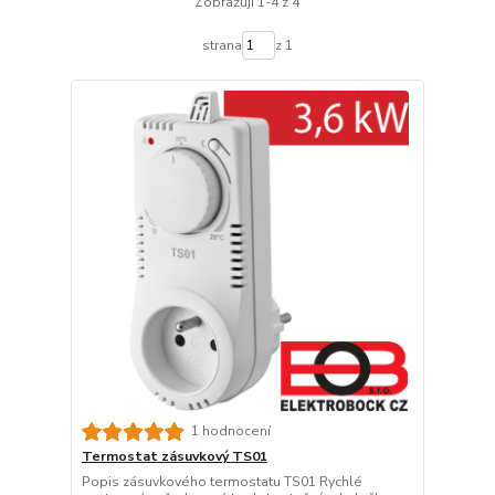
Zobrazuji 1-4 z 4
strana
z 1
1 hodnocení
Termostat zásuvkový TS01
Popis zásuvkového termostatu TS01 Rychlé