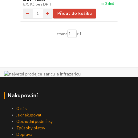
do 3 dnů
675 Kč
bez DPH
Přidat do košíku
strana
z 1
Nakupování
O nás
Jak nakupovat
Obchodní podmínky
Způsoby platby
Doprava