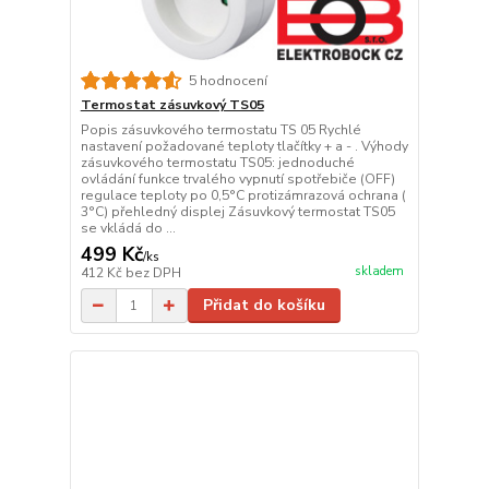
5 hodnocení
Termostat zásuvkový TS05
Popis zásuvkového termostatu TS 05 Rychlé
nastavení požadované teploty tlačítky + a - . Výhody
zásuvkového termostatu TS05: jednoduché
ovládání funkce trvalého vypnutí spotřebiče (OFF)
regulace teploty po 0,5°C protizámrazová ochrana (
3°C) přehledný displej Zásuvkový termostat TS05
se vkládá do ...
499 Kč
/
ks
skladem
412 Kč
bez DPH
Přidat do košíku