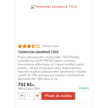
2 hodnocení
Termostat zásuvkový TS10
Popis zásuvkového termostatu TS10 Řešení
ovládání pro ELEKTRICKÉ topné soustavy
(konvektory, přímotopy, el. topné žebříky, topné
panely, sálavé infratopení atd.). Automatickou
teplotní regulací připojeného spotřebiče můžete
ušetřit až 30% energie pro topení v domácnosti,
kanceláři atd. Výhodou je na...
702 Kč
/
ks
skladem
580 Kč
bez DPH
Přidat do košíku