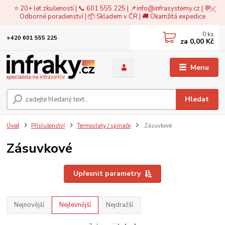
⭐ 20+ let zkušeností | 📞 601 555 225 | 📌
info@infrasystemy.cz
| 💬
Odborné poradenství | 📦 Skladem v ČR | 🚚 Okamžitá expedice
0
ks
+420 601 555 225
za
0,00 Kč
Menu
Hledat
Úvod
Příslušenství
Termostaty / spínače
Zásuvkové
Zásuvkové
Upřesnit parametry
Nejnovější
Nejlevnější
Nejdražší