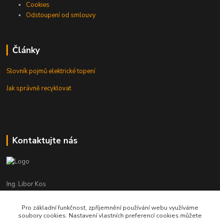
Cookies
Odstoupení od smlouvy
Články
Slovník pojmů elektrické topení
Jak správně recyklovat
Kontaktujte nás
Ing. Libor Kos
+420 601 555 225
(Po-Pá: 8-17:00 hod.)
Pro základní funkčnost, zpříjemnění používání webu využíváme
soubory cookies. Nastavení vlastních preferencí cookies můžete