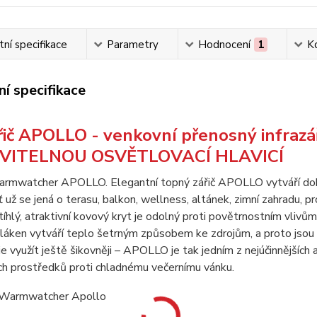
ní specifikace
Parametry
Hodnocení
1
K
í specifikace
řič APOLLO - venkovní přenosný infraz
VITELNOU OSVĚTLOVACÍ HLAVICÍ
Warmwatcher APOLLO. Elegantní topný zářič APOLLO vytváří dokona
ť už se jená o terasu, balkon, wellness, altánek, zimní zahradu, 
tíhlý, atraktivní kovový kryt je odolný proti povětrnostním vli
vláken vytváří teplo šetrným způsobem ke zdrojům, a proto jsou p
 využít ještě šikovněji – APOLLO je tak jedním z nejúčinnějších 
ích prostředků proti chladnému večernímu vánku.