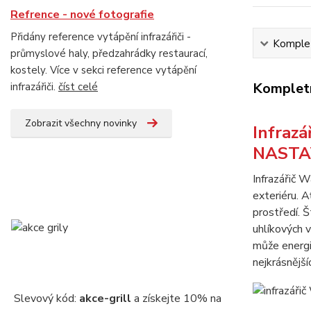
Refrence - nové fotografie
Přidány reference vytápění infrazářiči -
Komplet
průmyslové haly, předzahrádky restaurací,
kostely. Více v sekci reference vytápění
Kompletn
infrazářiči.
číst celé
Zobrazit všechny novinky
Infrazá
NASTA
Infrazářič 
exteriéru. A
prostředí. Š
uhlíkových 
může energie
nejkrásnějš
Slevový kód:
akce-grill
a získejte 10% na