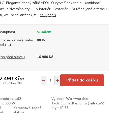
O. Elegantní topný zářič APOLLO vytváří dokonalou kombinaci
rtu a životního stylu – v interiéru i exteriéru. Ať už se jená o terasu,
n, wellness, altánek, zi...
celý popis
ostupnost
skladem
íplatek za vyšší váhu
80 Kč
roduktu
ena před slevou
16 980 Kč
2 490 Kč
/
ks
Přidat do košíku
 322 Kč
bez DPH
 produktu:
192
Výrobce:
Warmwatcher
:
3000 W
Technologie:
Karbonový infrazářič
ý
Karbonové topné
Krytí:
IP 55
nt:
vlákno