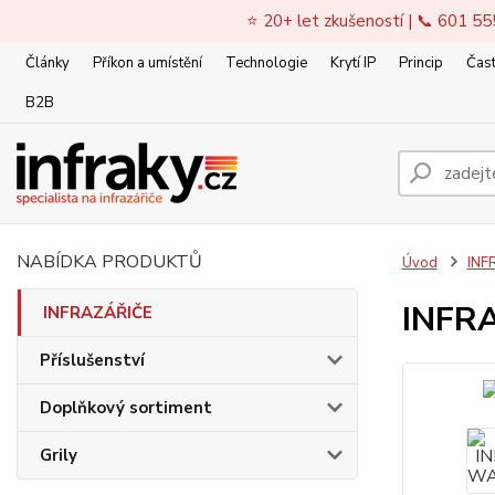
⭐ 20+ let zkušeností | 📞 601 55
Články
Příkon a umístění
Technologie
Krytí IP
Princip
Čast
B2B
NABÍDKA PRODUKTŮ
Úvod
INF
INFR
INFRAZÁŘIČE
Příslušenství
Doplňkový sortiment
Grily