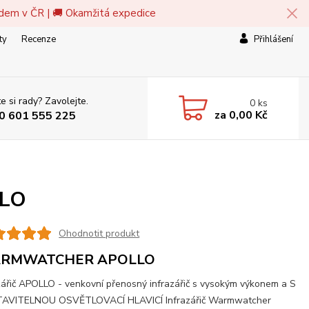
adem v ČR | 🚚 Okamžitá expedice
ty
Recenze
Přihlášení
e si rady? Zavolejte.
0
ks
za
0,00 Kč
0 601 555 225
LO
Ohodnotit produkt
RMWATCHER APOLLO
zářič APOLLO - venkovní přenosný infrazářič s vysokým výkonem a S
AVITELNOU OSVĚTLOVACÍ HLAVICÍ Infrazářič Warmwatcher