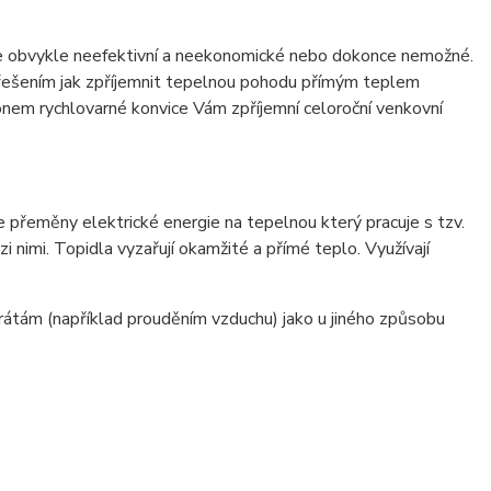
e obvykle neefektivní a neekonomické nebo dokonce nemožné.
m řešením jak zpříjemnit tepelnou pohodu přímým teplem
konem rychlovarné konvice Vám zpříjemní celoroční venkovní
přeměny elektrické energie na tepelnou který pracuje s tzv.
 nimi. Topidla vyzařují okamžité a přímé teplo. Využívají
trátám (například prouděním vzduchu) jako u jiného způsobu