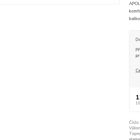
APOLL
komfo
balko
D
Př
p
C
1
10
Číslo
Výkon
Topn
eleme