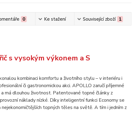
omentáře
0
Ke stažení
Související zboží
1
ářič s vysokým výkonem a S
lou kombinaci komfortu a životního stylu – v interiéru i
profesionální či gastronomickou akci. APOLLO zaručí příjemné
vům a má dlouhou životnost. Patentované topné články z
rovozní náklady nízké. Díky inteligentní funkci Economy se
a nejekonomičtějších topných těles na světě. A tím i jedním z