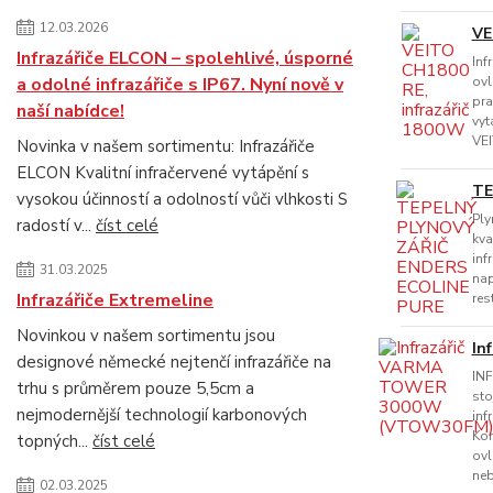
12.03.2026
VE
Infrazářiče ELCON – spolehlivé, úsporné
Inf
a odolné infrazářiče s IP67. Nyní nově v
ovl
pra
naší nabídce!
vyt
VEI
Novinka v našem sortimentu: Infrazářiče
ELCON Kvalitní infračervené vytápění s
TE
vysokou účinností a odolností vůči vlhkosti S
Ply
radostí v...
číst celé
kva
inf
31.03.2025
nap
Infrazářiče Extremeline
res
Novinkou v našem sortimentu jsou
In
designové německé nejtenčí infrazářiče na
IN
trhu s průměrem pouze 5,5cm a
sto
nejmodernější technologií karbonových
inf
Kom
topných...
číst celé
ovl
neb
02.03.2025