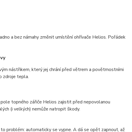
adno a bez námahy změnit umístění ohřívače Helios. Pořádek
vy
vým nástřikem, který jej chrání před větrem a povětrnostními
 zdroje tepla.
ole topného zářiče Helios zajistit před nepovolanou
lých (i velkých) nemůže natropit škody.
í to problém: automaticky se vypne. A dá se opět zapnout, až