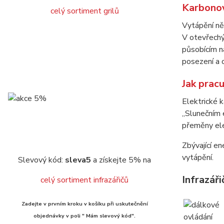
Karbono
celý sortiment grilů
Vytápění ně
V otevřechý
působícím na
posezení a o
Jak prac
Elektrické 
„Slunečním e
přeměny ele
Zbývající en
vytápění.
Slevový kód:
sleva5
a získejte 5% na
Infrazář
celý sortiment infrazářičů
Zadejte v prvním kroku v košíku při uskutečnění
objednávky v poli " Mám slevový kód".