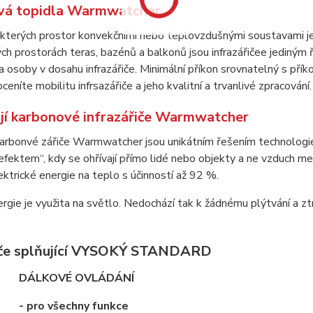
vá topidla Warmwatcher
kterých prostor konvekčními nebo teplovzdušnými soustavami j
ch prostorách teras, bazénů a balkonů jsou infrazářičee jediný
 osoby v dosahu infrazářiče. Minimální příkon srovnatelný s pří
ceníte mobilitu infrsazářiče a jeho kvalitní a trvanlivé zpracování.
ují karbonové infrazářiče Warmwatcher
karbonvé zářiče Warmwatcher jsou unikátním řešením technologie 
fektem“, kdy se ohřívají přímo lidé nebo objekty a ne vzduch mezi
ktrické energie na teplo s účinností až 92 %.
ergie je využita na světlo. Nedochází tak k žádnému plýtvání a z
iče splňující VYSOKÝ STANDARD
DÁLKOVÉ OVLÁDÁNÍ
- pro všechny funkce