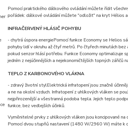
Pomocí praktického dálkového ovládání můžete řídit všechny
pořádek: dálkové ovládání můžete "odložit" na kryt Hélios a
INFRAČERVENÝ HLÁSIČ POHYBU
- chytrá úspora energiePomocí funkce Economy se Helios sám 
pohyby lidí v okruhu až čtyř metrů. Po čtyřech minutách bez
pokud senzor hlásí potřebu. Funkce Economy optimalizuje spo
jedním z nejúčinnějších a nejekonomičtějších topných zářičů n
TEPLO Z KARBONOVÉHO VLÁKNA
- zdravý životní stylElektrická infratopení jsou značně účinn
a ne na okolní vzduch. Infratopení z uhlíkových vláken se pou
nejpřirozenější a všestranná podoba tepla. Jejich teplo podp
funkce, bez vedlejších účinků.
Vyměnitelné prvky z uhlíkových vláken jsou koncipované na 
Pomocí dvou stupňů nastavení (1480 W/2960 W) máte k disp