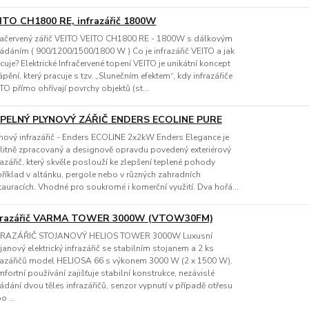
ITO CH1800 RE, infrazářič 1800W
račervený zářič VEITO VEITO CH1800 RE - 1800W s dálkovým
ádáním ( 900/1200/1500/1800 W ) Co je infrazářič VEITO a jak
cuje? Elektrické Infračervené topení VEITO je unikátní koncept
ápění, který pracuje s tzv. „Slunečním efektem“, kdy infrazářiče
TO přímo ohřívají povrchy objektů (st...
PELNÝ PLYNOVÝ ZÁŘIČ ENDERS ECOLINE PURE
nový infrazářič - Enders ECOLINE 2x2kW Enders Elegance je
litně zpracovaný a designově opravdu povedený exteriérový
razářič, který skvěle poslouží ke zlepšení teplené pohody
říklad v altánku, pergole nebo v různých zahradních
tauracích. Vhodné pro soukromé i komerční využití. Dva hořá...
frazářič VARMA TOWER 3000W (VTOW30FM)
FRAZÁŘIČ STOJANOVÝ HELIOS TOWER 3000W Luxusní
janový elektrický infrazářič se stabilním stojanem a 2 ks
razářičů model HELIOSA 66 s výkonem 3000 W (2 x 1500 W).
fortní používání zajišťuje stabilní konstrukce, nezávislé
ádání dvou těles infrazářičů, senzor vypnutí v případě otřesu
o ...