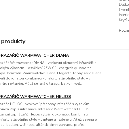
Dálko
Orien
interie
Krytí 
Rozmě
 produkty
FRAZÁŘIČ WARMWATCHER DIANA
razářič Warmwatcher DIANA - venkovní přenosný infrazářič s
okým výkonem + osvětlení 25W CFL energeticky úsporná
pa Infrazářič Warmwatcher Diana. Elegantní topný zářič Diana
váří dokonalou kombinaci komfortu a životního stylu – v
eriéru i exteriéru. Ať už se jená o terasu, balkon, wel...
FRAZÁŘIČ WARMWATCHER HELIOS
razářič HELIOS - venkovní přenosný infrazářič s vysokým
onem Popis infrazářiče: Infrazářič Warmwatcher HELIOS.
gantní topný zářič Helios vytváří dokonalou kombinaci
fortu a životního stylu – v interiéru i exteriéru. Ať už se jená o
asu, balkon, wellness, altánek, zimní zahradu, profes...