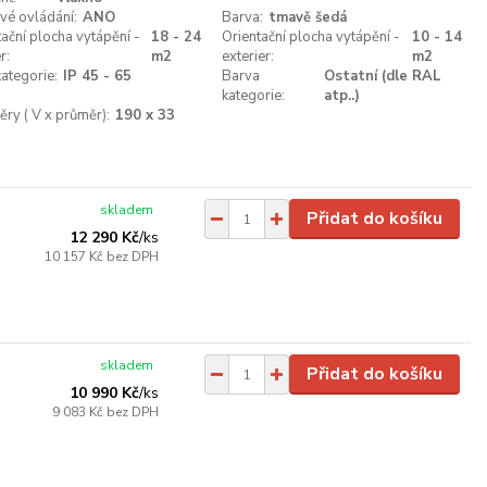
vé ovládání:
ANO
Barva:
tmavě šedá
tační plocha vytápění -
18 - 24
Orientační plocha vytápění -
10 - 14
r:
m2
exterier:
m2
kategorie:
IP 45 - 65
Barva
Ostatní (dle RAL
kategorie:
atp..)
ry ( V x průměr):
190 x 33
skladem
Přidat do košíku
12 290 Kč
/
ks
10 157 Kč
bez DPH
skladem
Přidat do košíku
10 990 Kč
/
ks
9 083 Kč
bez DPH