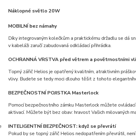
Náklopné světlo 20W
MOBILNÍ bez námahy
Díky integrovaným kolečkům a praktickému držadlu se dá sn
v kabeláži zaručí zabudovaná odkládací přihrádka.
OCHRANNÁ VRSTVA před větrem a povětrnostními vli
Topný zářič Helios je opatřený kvalitním, atraktivním práško
vlivy. Budete se tedy moci dlouho těšit z tohoto elegantního
BEZPEČNOSTNÍ POJISTKA Masterlock
Pomocí bezpečnostního zámku Masterlock můžete ovládací p
aktivací. Můžete být bez obav: hravost Vašich milovaných ma
INTELIGENTNÍ BEZPEČNOST: když se převrátí
Pokud by se topný zářič Helios nedopatřením převrátil, nen