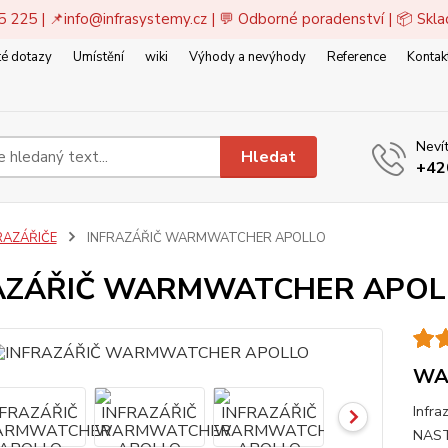
5 225 | 📌
info@infrasystemy.cz
| 💬 Odborné poradenství | 📦 Skl
é dotazy
Umístění
wiki
Výhody a nevýhody
Reference
Kontak
Nevít
Hledat
+42
RAZÁŘIČE
INFRAZÁŘIČ WARMWATCHER APOLLO
AZÁŘIČ WARMWATCHER APOL
WA
Infra
NAST