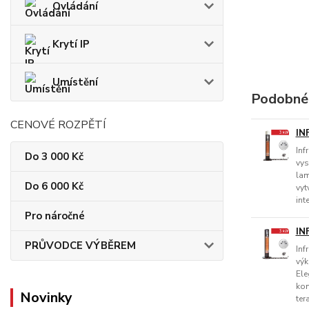
Ovládání
Krytí IP
Umístění
Podobné
CENOVÉ ROZPĚTÍ
IN
Inf
Do 3 000 Kč
vys
lam
Do 6 000 Kč
vyt
int
Pro náročné
IN
PRŮVODCE VÝBĚREM
Inf
výk
Ele
kom
Novinky
ter