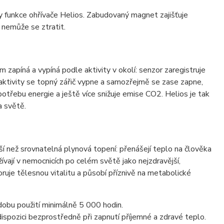
 funkce ohřívače Helios. Zabudovaný magnet zajišťuje
 nemůže se ztratit.
zapíná a vypíná podle aktivity v okolí: senzor zaregistruje
 aktivity se topný zářič vypne a samozřejmě se zase zapne,
třebu energie a ještě více snižuje emise CO2. Helios je tak
a světě.
ější než srovnatelná plynová topení: přenášejí teplo na člověka
žívají v nemocnicích po celém světě jako nejzdravější,
oruje tělesnou vitalitu a působí příznivě na metabolické
dobu použití minimálně 5 000 hodin.
ozici bezprostředně při zapnutí příjemné a zdravé teplo.