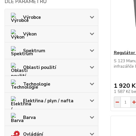
DLE PARAMETRŮ
Výrobce
Výkon
Spektrum
Regulátor
S 123 Manu
infrazářiče
Oblasti použití
Technologie
1 920 K
1 587 Kč
b
Elektřina / plyn / nafta
Barva
Ovládání