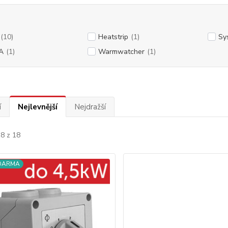
(10)
Heatstrip
(1)
Sy
A
(1)
Warmwatcher
(1)
í
Nejlevnější
Nejdražší
18 z 18
ZDARMA