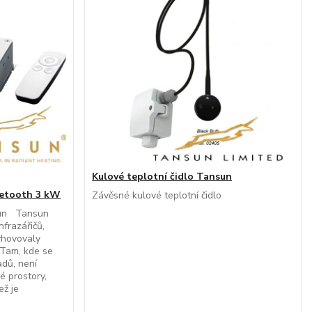
Kulové teplotní čidlo Tansun
uetooth 3 kW
Závěsné kulové teplotní čidlo
sun Tansun
nfrazářičů,
yhovovaly
 Tam, kde se
adů, není
é prostory,
ež je