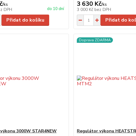
č
3 630 Kč
/
ks
/
ks
do 10 dní
ez DPH
3 000 Kč
bez DPH
Přidat do košíku
Přidat do ko
Doprava ZDARMA
r výkonu 3000W STAR4NEW
Regulátor výkonu HEATST