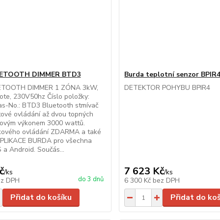
UETOOTH DIMMER BTD3
Burda teplotní senzor BPIR
ETOOTH DIMMER 1 ZÓNA 3kW,
DETEKTOR POHYBU BPIR4
te, 230V50hz Číslo položky:
as-No.: BTD3 Bluetooth stmívač
tové ovládání až dvou topných
lkovým výkonem 3000 wattů.
kového ovládání ZDARMA a také
LIKACE BURDA pro všechna
S a Android. Součás...
č
7 623 Kč
/
ks
/
ks
do 3 dnů
ez DPH
6 300 Kč
bez DPH
Přidat do košíku
Přidat do ko