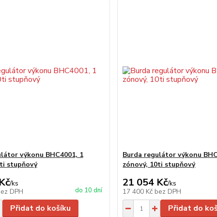
ulátor výkonu BHC4001, 1
Burda regulátor výkonu BHC
ti stupňový
zónový, 10ti stupňový
Kč
21 054 Kč
/
ks
/
ks
do 10 dní
bez DPH
17 400 Kč
bez DPH
Přidat do košíku
Přidat do ko