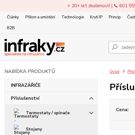
⭐ 20+ let zkušeností | 📞 601 55
Články
Příkon a umístění
Technologie
Krytí IP
Princip
Čast
B2B
NABÍDKA PRODUKTŮ
Úvod
Přís
Přísl
INFRAZÁŘIČE
Příslušenství
Cena:
Termostaty / spínače
Stojany