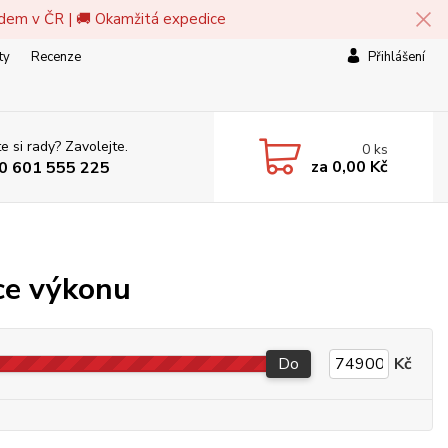
adem v ČR | 🚚 Okamžitá expedice
ty
Recenze
Přihlášení
e si rady? Zavolejte.
0
ks
za
0,00 Kč
0 601 555 225
ace výkonu
Do
Kč