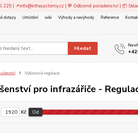
5 225 | 📌
info@infrasystemy.cz
| 💬 Odborné poradenství | 📦 Skl
é dotazy
Umístění
wiki
Výhody a nevýhody
Reference
Kontak
Nevít
Hledat
+42
lušenství
Výkonová regulace
ušenství pro infrazářiče - Regul
Kč
Od