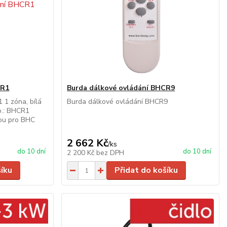
CR1
Burda dálkové ovládání BHCR9
 zóna, bílá
Burda dálkové ovládání BHCR9
o.: BHCR1
nou pro BHC
2 662 Kč
/
ks
do 10 dní
do 10 dní
2 200 Kč
bez DPH
šíku
Přidat do košíku