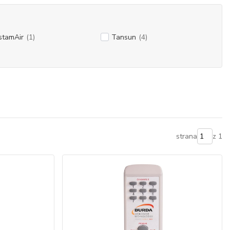
stamAir
(1)
Tansun
(4)
strana
z 1