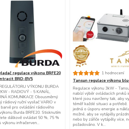
vladač regulace výkonu BRFE20
1 hodnocení
antracit BRD-BV5
Tansun regulace výkonu bl
REGULÁTORU VÝKONU BURDA
Regulace výkonu 3kW - Tan
2KW - RADIOVÝ - 5 KANÁL,
nabízí výběr ovládacích prvků i
NÁ KOMUNIKACE Obousměrný
které jsou navrženy tak, aby v
ý rádiový ruční vysílač VARIO v
téměř každé situaci a potřebě.
 barvě pro ovládání rádiového
jedná o úsporu energie a nákl
 výkonu Burda BRFE20. Stisknutím
možné, aby se vytápěly prázdn
žete dálkově ovládat 50 %, 75 %
nebo by zářiče vytápěly více, n
výkonu infračerven...
požadováno. V k...