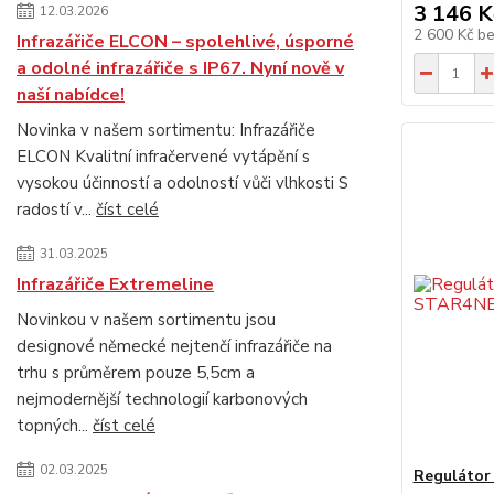
3 146 K
12.03.2026
2 600 Kč
b
Infrazářiče ELCON – spolehlivé, úsporné
a odolné infrazářiče s IP67. Nyní nově v
naší nabídce!
Novinka v našem sortimentu: Infrazářiče
ELCON Kvalitní infračervené vytápění s
vysokou účinností a odolností vůči vlhkosti S
radostí v...
číst celé
31.03.2025
Infrazářiče Extremeline
Novinkou v našem sortimentu jsou
designové německé nejtenčí infrazářiče na
trhu s průměrem pouze 5,5cm a
nejmodernější technologií karbonových
topných...
číst celé
02.03.2025
Reguláto