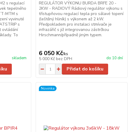
2 s regulací
REGULÁTOR VÝKONU BURDA BRFE 20 -
rvek tepelného
2KW - RADIOVÝ Rádiový regulátor výkonu s
 TT-MTM s
třístupňovou regulací tepla pro sálavé topení
ízení vyvinuté
(leštěný hliník) s výkonem až 2 kW.
HEATSTRIP s
Předpokladem pro instalaci stmívače je
 ovládání
infrazářič s již integrovanou zástrčkou
náklady. To
Hirschmann/případně jiným typem.
6 050 Kč
/
ks
skladem
do 10 dní
5 000 Kč
bez DPH
šíku
Přidat do košíku
Novinka