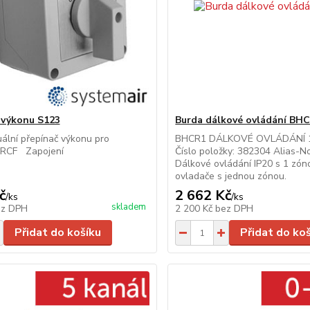
 výkonu S123
Burda dálkové ovládání BH
ální přepínač výkonu pro
BHCR1 DÁLKOVÉ OVLÁDÁNÍ 1 1
 IRCF Zapojení
Číslo položky: 382304 Alias-N
Dálkové ovládání IP20 s 1 zó
ovladače s jednou zónou.
č
2 662 Kč
/
ks
/
ks
skladem
ez DPH
2 200 Kč
bez DPH
Přidat do košíku
Přidat do ko