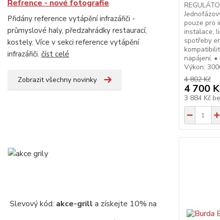
Refrence - nové fotografie
REGULÁTO
Jednofázov
Přidány reference vytápění infrazářiči -
pouze pro 
průmyslové haly, předzahrádky restaurací,
instalace, l
spotřeby en
kostely. Více v sekci reference vytápění
kompatibili
infrazářiči.
číst celé
napájení. 
Výkon: 3000
4 802 Kč
Zobrazit všechny novinky
4 700 K
3 884 Kč
b
Slevový kód:
akce-grill
a získejte 10% na