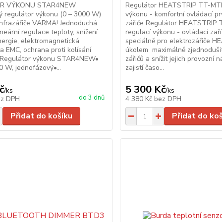
R VÝKONU STAR4NEW
Regulátor HEATSTRIP TT-MTM
ý regulátor výkonu (0 – 3000 W)
výkonu - komfortní ovládací p
infrazářiče VARMA! Jednoduchá
zářiče Regulátor HEATSTRIP
ineární regulace teploty, snížení
regulací výkonu - ovládací zař
ergie, elektromagnetická
speciálně pro elektrozářiče 
ta EMC, ochrana proti kolísání
úkolem maximálně zjednodušit
• Regulátor výkonu STAR4NEW•
zářičů a snížit jejich provozní 
 W, jednofázový•...
zajistí časo...
č
5 300 Kč
/
ks
/
ks
do 3 dnů
ez DPH
4 380 Kč
bez DPH
Přidat do košíku
Přidat do ko