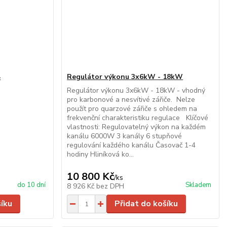
4
Regulátor výkonu 3x6kW - 18kW
Regulátor výkonu 3x6kW - 18kW - vhodný
pro karbonové a nesvítivé zářiče. Nelze
použít pro quarzové zářiče s ohledem na
frekvenční charakteristiku regulace Klíčové
vlastnosti: Regulovatelný výkon na každém
kanálu 6000W 3 kanály 6 stupňové
regulování každého kanálu Časovač 1-4
hodiny Hliníková ko...
10 800 Kč
/
ks
do 10 dní
Skladem
8 926 Kč
bez DPH
šíku
Přidat do košíku