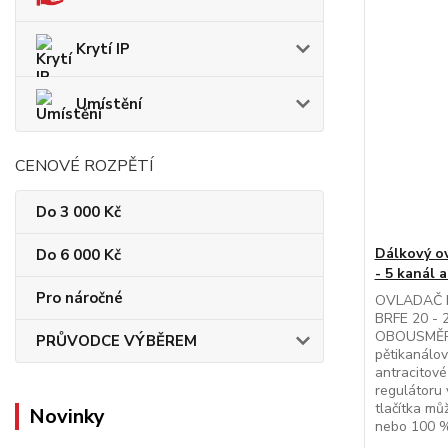
Krytí IP
Umístění
CENOVÉ ROZPĚTÍ
Do 3 000 Kč
Dálkový o
Do 6 000 Kč
- 5 kanál 
Pro náročné
OVLADAČ 
BRFE 20 - 
OBOUSMĚR
PRŮVODCE VÝBĚREM
pětikanálov
antracitové
regulátoru
tlačítka mů
Novinky
nebo 100 % 