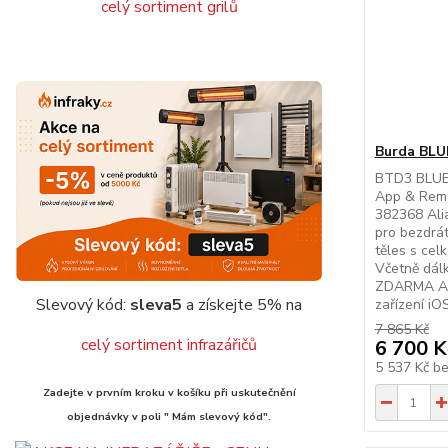
celý sortiment grilů
Burda BL
BTD3 BLU
App & Remo
382368 Ali
pro bezdrá
těles s ce
Včetně dál
ZDARMA AP
Slevový kód:
sleva5
a získejte 5% na
zařízení iO
7 865 Kč
celý sortiment infrazářičů
6 700 K
5 537 Kč
b
Zadejte v prvním kroku v košíku při uskutečnění
objednávky v poli " Mám slevový kód".