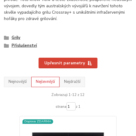
vývojem, dovedly tým australských vývojářů k navržení tohoto
skvěle vypadajícího grilu Crossray+ s unikátními infračervenými
hořáky pro zdravé grilování.
Grily
Příslušenství
Upřesnit parametry
Nejnovější
Nejlevnější
Nejdražší
Zobrazuji 1-12 z 12
strana
z 1
Doprava ZDARMA