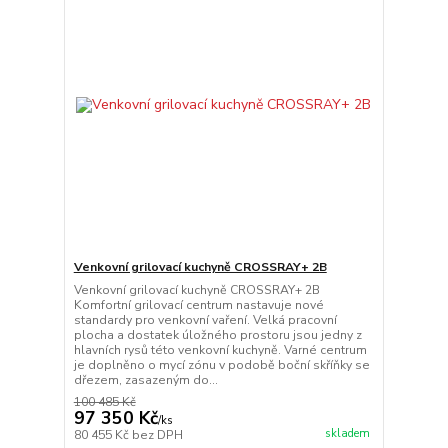
Venkovní grilovací kuchyně CROSSRAY+ 2B
Venkovní grilovací kuchyně CROSSRAY+ 2B
Komfortní grilovací centrum nastavuje nové
standardy pro venkovní vaření. Velká pracovní
plocha a dostatek úložného prostoru jsou jedny z
hlavních rysů této venkovní kuchyně. Varné centrum
je doplněno o mycí zónu v podobě boční skříňky se
dřezem, zasazeným do...
100 485 Kč
97 350 Kč
/
ks
skladem
80 455 Kč
bez DPH