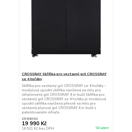
CROSSRAY Skříňka pro vestavný gril CROSSRAY
se 4 hořáky
Skříňka pro vestavný gril CROSSRAY se 4 hořáky –
modulová spodní skříňka navržená na míru pro
infračervený gril CROSSRAY 4 in-built Skříňka pro
vestavný gril CROSSRAY se 4 hořáky je modulová
spodní skříňka navržená přesně na míru pro
vestavný plynový gril CROSSRAY 4 in-built s
patentovanými infrače...
15 840 Kč
19 990 Kč
Skladem
16 521 Kč
bez DPH