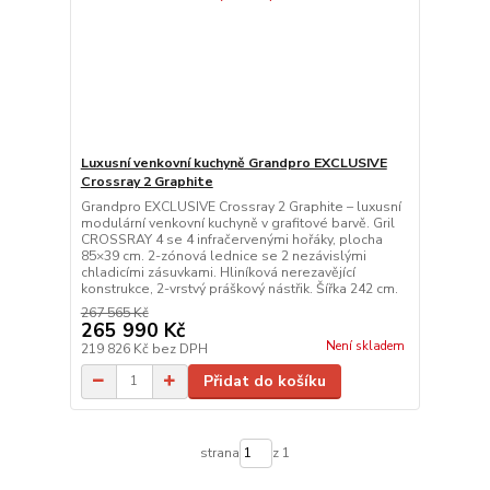
Luxusní venkovní kuchyně Grandpro EXCLUSIVE
Crossray 2 Graphite
Grandpro EXCLUSIVE Crossray 2 Graphite – luxusní
modulární venkovní kuchyně v grafitové barvě. Gril
CROSSRAY 4 se 4 infračervenými hořáky, plocha
85×39 cm. 2-zónová lednice se 2 nezávislými
chladicími zásuvkami. Hliníková nerezavějící
konstrukce, 2-vrstvý práškový nástřik. Šířka 242 cm.
267 565 Kč
265 990 Kč
Není skladem
219 826 Kč
bez DPH
Přidat do košíku
strana
z 1