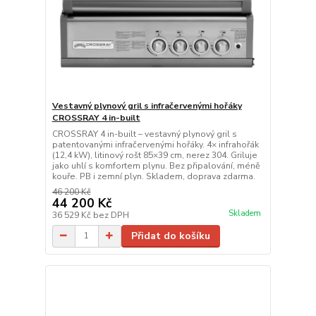
Vestavný plynový gril s infračervenými hořáky
CROSSRAY 4 in-built
CROSSRAY 4 in-built – vestavný plynový gril s
patentovanými infračervenými hořáky. 4× infrahořák
(12,4 kW), litinový rošt 85×39 cm, nerez 304. Griluje
jako uhlí s komfortem plynu. Bez připalování, méně
kouře. PB i zemní plyn. Skladem, doprava zdarma.
46 200 Kč
44 200 Kč
Skladem
36 529 Kč
bez DPH
Přidat do košíku