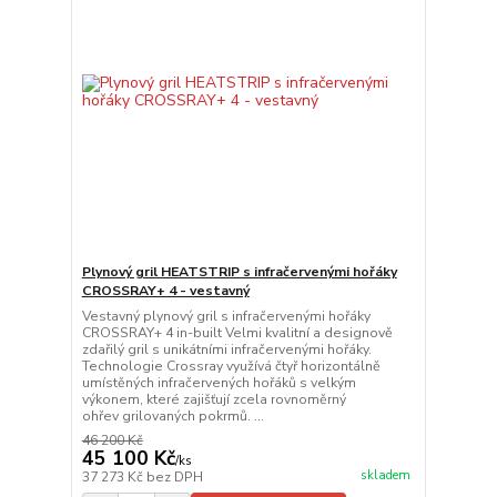
Plynový gril HEATSTRIP s infračervenými hořáky
CROSSRAY+ 4 - vestavný
Vestavný plynový gril s infračervenými hořáky
CROSSRAY+ 4 in-built Velmi kvalitní a designově
zdařilý gril s unikátními infračervenými hořáky.
Technologie Crossray využívá čtyř horizontálně
umístěných infračervených hořáků s velkým
výkonem, které zajišťují zcela rovnoměrný
ohřev grilovaných pokrmů. ...
46 200 Kč
45 100 Kč
/
ks
skladem
37 273 Kč
bez DPH