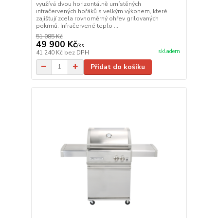
využívá dvou horizontálně umístěných
infračervených hořáků s velkým výkonem, které
zajišťují zcela rovnoměrný ohřev grilovaných
pokrmů. Infračervené teplo ...
51 085 Kč
49 900 Kč
/
ks
skladem
41 240 Kč
bez DPH
Přidat do košíku