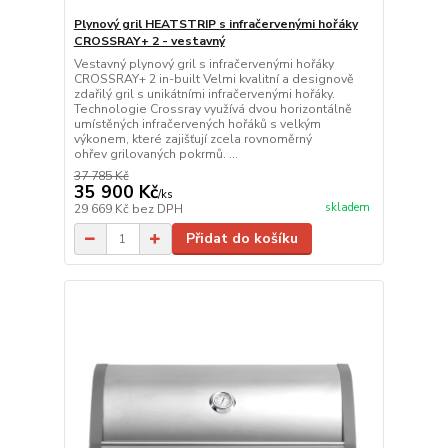
Plynový gril HEATSTRIP s infračervenými hořáky
CROSSRAY+ 2 - vestavný
Vestavný plynový gril s infračervenými hořáky
CROSSRAY+ 2 in-built Velmi kvalitní a designově
zdařilý gril s unikátními infračervenými hořáky.
Technologie Crossray využívá dvou horizontálně
umístěných infračervených hořáků s velkým
výkonem, které zajišťují zcela rovnoměrný
ohřev grilovaných pokrmů. ...
37 785 Kč
35 900 Kč
/
ks
skladem
29 669 Kč
bez DPH
Přidat do košíku