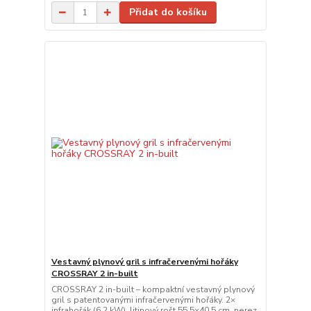
Přidat do košíku
Vestavný plynový gril s infračervenými hořáky
CROSSRAY 2 in-built
CROSSRAY 2 in-built – kompaktní vestavný plynový
gril s patentovanými infračervenými hořáky. 2×
infrahořák (6,2 kW), litinový rošt 55,5×40,5 cm, nerez