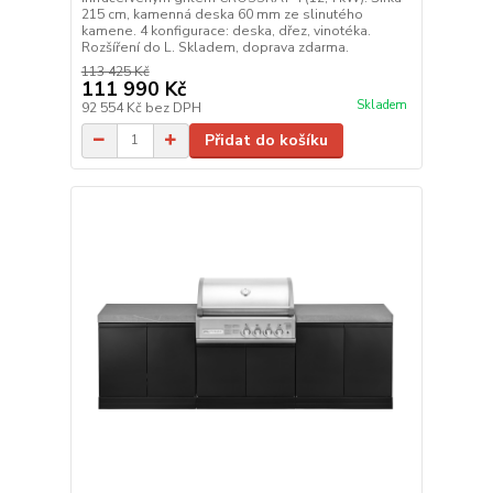
215 cm, kamenná deska 60 mm ze slinutého
kamene. 4 konfigurace: deska, dřez, vinotéka.
Rozšíření do L. Skladem, doprava zdarma.
113 425 Kč
111 990 Kč
Skladem
92 554 Kč
bez DPH
Přidat do košíku