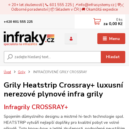
⭐ 20+ let zkušeností | 📞 601 555 225 | 📌
info@infrasystemy.cz
| 💬
Odborné poradenství | 📦 Skladem v ČR | 🚚 Okamžitá expedice
0
ks
+420 601 555 225
za
0,00 Kč
Menu
Hledat
Úvod
Grily
INFRAČERVENÉ GRILY CROSSRAY
Grily Heatstrip Crossray+ luxusní
nerezové plynové infra grily
Infragrily CROSSRAY+
Spojením důmyslného designu a mistrné hi-tech technologie spol.
HEATSTRIP vytváří nejlepší doplňky pro kvalitní pobyt ve volné
přírodě. Toto know-how a letité zkušenosti, podpořené neustálým