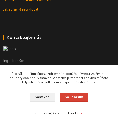
Slovník pojmů elektrické topení
Jak správně recyklovat
Kontaktujte nás
Ing. Libor Kos
+420 601 555 225
(Po-Pá: 8-17:00 hod.)
Pro základní funkčnost, zpříjemnění používání webu využíváme
soubory cookies. Nastavení vlastních preferencí cookies můžete
info@infrasystemy.cz
kdykoli upravit odkazem ve spodní části stránek.
Souhlasím
Nastavení
infrasystémy s.r.o. 2012-2019
Souhlas můžete odmítnout
zde
.