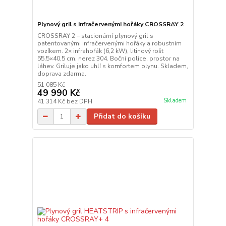
Plynový gril s infračervenými hořáky CROSSRAY 2
CROSSRAY 2 – stacionární plynový gril s
patentovanými infračervenými hořáky a robustním
vozíkem. 2× infrahořák (6,2 kW), litinový rošt
55,5×40,5 cm, nerez 304. Boční police, prostor na
láhev. Griluje jako uhlí s komfortem plynu. Skladem,
doprava zdarma.
51 085 Kč
49 990 Kč
Skladem
41 314 Kč
bez DPH
Přidat do košíku