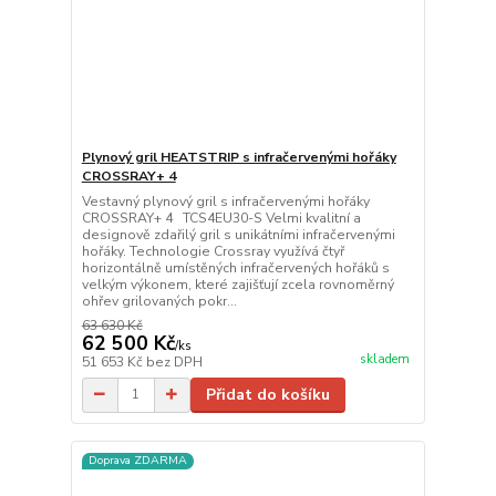
Plynový gril HEATSTRIP s infračervenými hořáky
CROSSRAY+ 4
Vestavný plynový gril s infračervenými hořáky
CROSSRAY+ 4 TCS4EU30-S Velmi kvalitní a
designově zdařilý gril s unikátními infračervenými
hořáky. Technologie Crossray využívá čtyř
horizontálně umístěných infračervených hořáků s
velkým výkonem, které zajišťují zcela rovnoměrný
ohřev grilovaných pokr...
63 630 Kč
62 500 Kč
/
ks
skladem
51 653 Kč
bez DPH
Přidat do košíku
Doprava ZDARMA