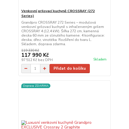
Venkovní grilovací kuchyně CROSSRAY (272
Series)
Grandpro CROSSRAY 272 Series – modulová
venkovní grilovací kuchyně s infračerveným grilem
CROSSRAY 4 (12,4 kW). Šířka 272 cm, kamenná
deska 60 mm ze slinutého kamene. 4 konfigurace:
deska, dřez, vinotéka. Rozšíření do tvaru L.
Skladem, doprava zdarma.
119 330 Kč
117 990 Kč
Skladem
97 512 Kč
bez DPH
Přidat do košíku
Doprava ZDARMA