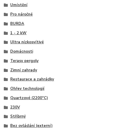
Umístění
Pro náročné
BURDA
1 - 2 kW
Ultra nízkosvítivé
Domácnosti
Terasy pergoly
Zimní zahrady
Restaurace a zahrádky
Ohřev technologií
Quartzové (2200°C)
230V
Stříbrný
Bez ovládání (externí)