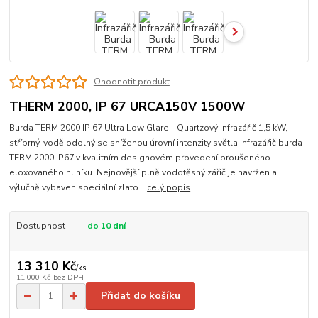
Ohodnotit produkt
THERM 2000, IP 67 URCA150V 1500W
Burda TERM 2000 IP 67 Ultra Low Glare - Quartzový infrazářič 1,5 kW,
stříbrný, vodě odolný se sníženou úrovní intenzity světla Infrazářič burda
TERM 2000 IP67 v kvalitním designovém provedení broušeného
eloxovaného hliníku. Nejnovější plně vodotěsný zářič je navržen a
výlučně vybaven speciální zlato...
celý popis
Dostupnost
do 10 dní
13 310 Kč
/
ks
11 000 Kč
bez DPH
Přidat do košíku