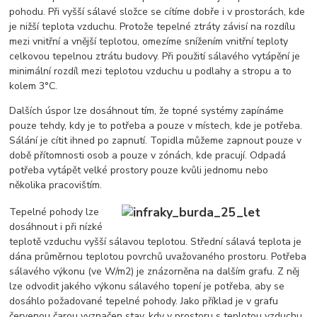
pohodu. Při vyšší sálavé složce se cítíme dobře i v prostorách, kde
je nižší teplota vzduchu. Protože tepelné ztráty závisí na rozdílu
mezi vnitřní a vnější teplotou, omezíme snížením vnitřní teploty
celkovou tepelnou ztrátu budovy. Při použití sálavého vytápění je
minimální rozdíl mezi teplotou vzduchu u podlahy a stropu a to
kolem 3°C.
Dalších úspor lze dosáhnout tím, že topné systémy zapínáme
pouze tehdy, kdy je to potřeba a pouze v místech, kde je potřeba.
Sálání je cítit ihned po zapnutí. Topidla můžeme zapnout pouze v
době přítomnosti osob a pouze v zónách, kde pracují. Odpadá
potřeba vytápět velké prostory pouze kvůli jednomu nebo
několika pracovištím.
Tepelné pohody lze
dosáhnout i při nízké
teplotě vzduchu vyšší sálavou teplotou. Střední sálavá teplota je
dána průměrnou teplotou povrchů uvažovaného prostoru. Potřeba
sálavého výkonu (ve W/m2) je znázorněna na dalším grafu. Z něj
lze odvodit jakého výkonu sálavého topení je potřeba, aby se
dosáhlo požadované tepelné pohody. Jako příklad je v grafu
červenou čarou vyznačen stav, kdy v prostoru s teplotou vzduchu