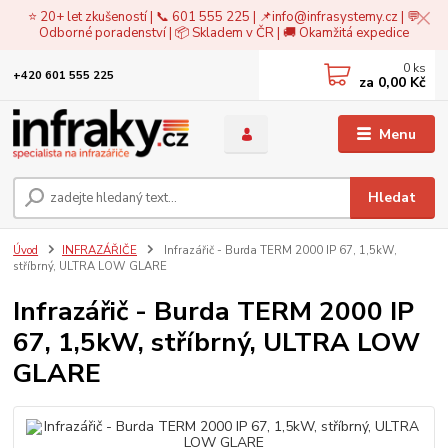
⭐ 20+ let zkušeností | 📞 601 555 225 | 📌
info@infrasystemy.cz
| 💬
Odborné poradenství | 📦 Skladem v ČR | 🚚 Okamžitá expedice
0
ks
+420 601 555 225
za
0,00 Kč
Menu
Hledat
Úvod
INFRAZÁŘIČE
Infrazářič - Burda TERM 2000 IP 67, 1,5kW,
stříbrný, ULTRA LOW GLARE
Infrazářič - Burda TERM 2000 IP
67, 1,5kW, stříbrný, ULTRA LOW
GLARE