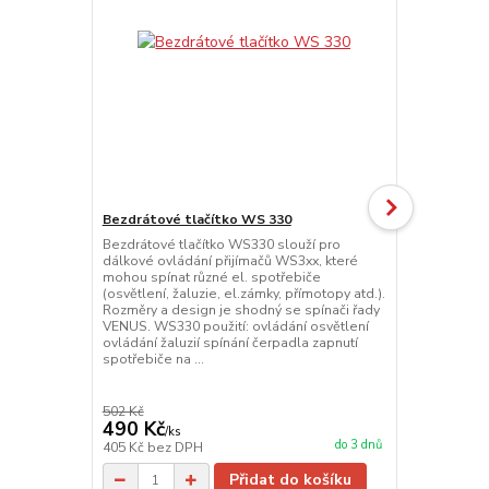
Bezdrátové tlačítko WS 330
Bezdrátové tlačítko WS330 slouží pro
Tansun regu
dálkové ovládání přijímačů WS3xx, které
Regulace vý
mohou spínat různé el. spotřebiče
nabízí výběr 
(osvětlení, žaluzie, el.zámky, přímotopy atd.).
které jsou n
Rozměry a design je shodný se spínači řady
téměř každé 
VENUS. WS330 použití: ovládání osvětlení
jedná o úspo
ovládání žaluzií spínání čerpadla zapnutí
možné, aby s
spotřebiče na ...
nebo by zářič
požadováno. 
502 Kč
490 Kč
3 630 Kč
/
ks
do 3 dnů
405 Kč
bez DPH
3 000 Kč
bez
Přidat do košíku