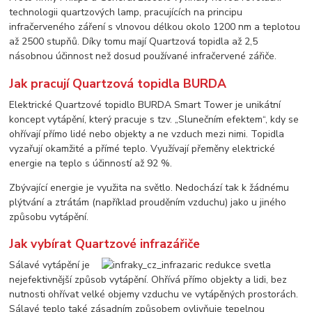
technologii quartzových lamp, pracujících na principu
infračerveného záření s vlnovou délkou okolo 1200 nm a teplotou
až 2500 stupňů. Díky tomu mají Quartzová topidla až 2,5
násobnou účinnost než dosud používané infračervené zářiče.
Jak pracují Quartzová topidla BURDA
Elektrické Quartzové topidlo BURDA Smart Tower je unikátní
koncept vytápění, který pracuje s tzv. „Slunečním efektem“, kdy se
ohřívají přímo lidé nebo objekty a ne vzduch mezi nimi. Topidla
vyzařují okamžité a přímé teplo. Využívají přeměny elektrické
energie na teplo s účinností až 92 %.
Zbývající energie je využita na světlo. Nedochází tak k žádnému
plýtvání a ztrátám (například prouděním vzduchu) jako u jiného
způsobu vytápění.
Jak vybírat Quartzové infrazářiče
Sálavé vytápění je
nejefektivnější způsob vytápění. Ohřívá přímo objekty a lidi, bez
nutnosti ohřívat velké objemy vzduchu ve vytápěných prostorách.
Sálavé teplo také zásadním způsobem ovlivňuje tepelnou