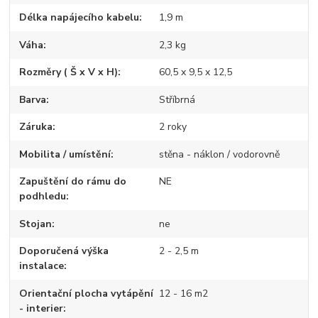
Délka napájecího kabelu
1,9 m
Váha
2,3 kg
Rozměry ( Š x V x H)
60,5 x 9,5 x 12,5
Barva
Stříbrná
Záruka
2 roky
Mobilita / umístění
stěna - náklon / vodorovně
Zapuštění do rámu do
NE
podhledu
Stojan
ne
Doporučená výška
2 - 2,5 m
instalace
Orientační plocha vytápění
12 - 16 m2
- interier