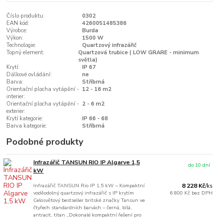
Číslo produktu:
0302
EAN kód:
4260051485386
Výrobce:
Burda
Výkon:
1500 W
Technologie:
Quartzový infrazářič
Topný element:
Quartzová trubice ( LOW GRARE - minimum
světla)
Krytí:
IP 67
Dálkové ovládání:
ne
Barva:
Stříbrná
Orientační plocha vytápění -
12 - 16 m2
interier:
Orientační plocha vytápění -
2 - 6 m2
exterier:
Krytí kategorie:
IP 66 - 68
Barva kategorie:
Stříbrná
Podobné produkty
Infrazářič TANSUN RIO IP Algarve 1,5
do 10 dní
kW
Infrazářič TANSUN Rio IP 1,5 kW – Kompaktní
8 228 Kč
/
ks
voděodolný quartzový infrazářič s IP krytím
6 800 Kč
bez DPH
Celosvětový bestseller britské značky Tansun ve
čtyřech standardních barvách – černá, bílá,
antracit, titan „Dokonalé kompaktní řešení pro