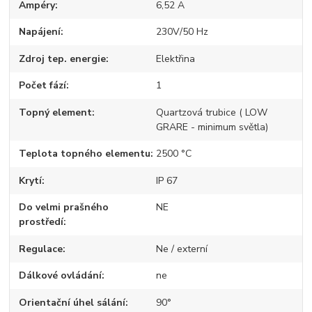
Ampéry
6,52 A
Napájení
230V/50 Hz
Zdroj tep. energie
Elektřina
Počet fází
1
Topný element
Quartzová trubice ( LOW
GRARE - minimum světla)
Teplota topného elementu
2500 °C
Krytí
IP 67
Do velmi prašného
NE
prostředí
Regulace
Ne / externí
Dálkové ovládání
ne
Orientační úhel sálání
90°