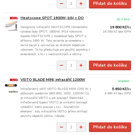
Přidat do košíku
Heatscope SPOT 1600W, bílý + DO
do 3 dnů
Designový infrazářič HEATSCOPE německého
19 800 Kč
/
ks
výrobce řada SPOT, 1600W, IP24 Výkonné
16 364 Kč
bez DPH
topidlo HEATSCOPE z modelové řady SPOT o
příkonu 1600 W. Tato varianta je vyvedena v
černé barvě a vyznačuje se skvělým tepelným
výkonem. To ho předurčuje pro použití zejména v
exteriérech, a to i v nechráněných a větrný...
Přidat do košíku
VEITO BLADE MINI, infrazářič 1200W
skladem
Infračervený zářič VEITO BLADE MINI 1200 W s
5 650 Kč
/
ks
dálkovým ovádáním (600,800, 1000, 1200W) Co
4 669 Kč
bez DPH
je infrazářič VEITO a jak pracuje? Elektrické
Infračervené topení VEITO je unikátní koncept
vytápění, který pracuje s tzv. „Slunečním
efektem“, kdy infrazářiče VEITO přímo ohřívají
povrchy objektů (stěna, nábyte...
Přidat do košíku