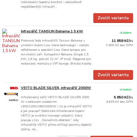
individuální tepelný komfort – celosvětově
nejoblíbenější infrazáři...
Zvolit variantu
Infrazářič TANSUN Bahama 1,5 kW
skladem
Prémiová řada infrazářičů Tansun Bahama s
11 858 Kč
/
ks
unikátní duální Low Glare technologií – zlatým
9 800 Kč
bez DPH
reflektorem a speciální Low Glare lampou pro
minimální záři. Kompaktní Bahama Single 1,5
kW, 2,8 kg, pokrytí 12 m², IP krytí. Elegance pro
restaurace, markýzy a VIP lounge. Britská kvalita.
Zvolit variantu
VEITO BLADE SILVER, infrazářič 2000W
skladem
Infračervený zářič VEITO BLADE SILVER 2000
5 850 Kč
/
ks
W s dálkovám ovládáním
4 835 Kč
bez DPH
( 800/1200/1600/2000W ) Co je infrazářič VEITO
a jak pracuje? Elektrické Infračervené topení
VEITO je unikátní koncept vytápění, který
pracuje s tzv. „Slunečním efektem“, kdy
infrazářiče VEITO přímo ohřívají povrchy objektů
(stěna, ná...