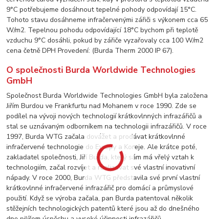
9°C potřebujeme dosáhnout tepelné pohody odpovídají 15°C.
Tohoto stavu dosáhneme infračervenými zářiči s výkonem cca 65
W/m2. Tepelnou pohodu odpovídající 18°C bychom při teplotě
vzduchu 9°C dosáhli, pokud by zářiče vyzařovaly cca 100 W/m2
cena četně DPH Provedení: (Burda Therm 2000 IP 67).
O společnosti Burda Worldwide Technologies
GmbH
Společnost Burda Worldwide Technologies GmbH byla založena
Jiřím Burdou ve Frankfurtu nad Mohanem v roce 1990. Zde se
podílel na vývoji nových technologií krátkovlnných infrazářičů a
stal se uznávaným odborníkem na technologii infrazářičů. V roce
1997, Burda WTG začala dovážet a prodávat krátkovlnné
infračervené technologie do Evropy a Koreje. Ale krátce poté,
zakladatel společnosti, Jiří Burda, který sám má vřelý vztah k
technologiím, začal rozvíjet a realizovat své vlastní inovativní
nápady. V roce 2000, Burda WTG představila své první vlastní
krátkovlnné infračervené infrazářič pro domácí a průmyslové
použití. Když se výroba začala, pan Burda patentoval několik
stěžejních technologických patentů které jsou až do dnešného
dne pilířem úspěchu a vysoké účinnosti infrazářičů.