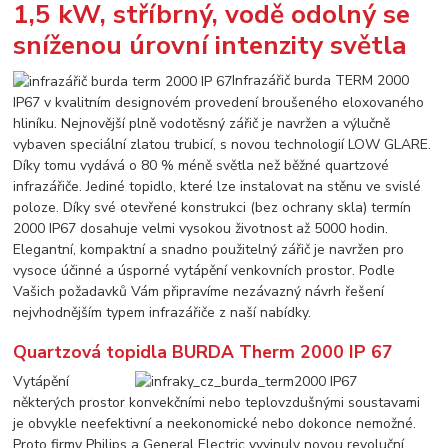
1,5 kW, stříbrný, vodě odolný se
sníženou úrovní intenzity světla
Infrazářič burda TERM 2000
IP67 v kvalitním designovém provedení broušeného eloxovaného
hliníku. Nejnovější plně vodotěsný zářič je navržen a výlučně
vybaven speciální zlatou trubicí, s novou technologií LOW GLARE.
Díky tomu vydává o 80 % méně světla než běžné quartzové
infrazářiče. Jediné topidlo, které lze instalovat na stěnu ve svislé
poloze. Díky své otevřené konstrukci (bez ochrany skla) termín
2000 IP67 dosahuje velmi vysokou životnost až 5000 hodin.
Elegantní, kompaktní a snadno použitelný zářič je navržen pro
vysoce účinné a úsporné vytápění venkovních prostor. Podle
Vašich požadavků Vám připravíme nezávazný návrh řešení
nejvhodnějším typem infrazářiče z naší nabídky.
Quartzová topidla BURDA Therm 2000 IP 67
Vytápění
některých prostor konvekčními nebo teplovzdušnými soustavami
je obvykle neefektivní a neekonomické nebo dokonce nemožné.
Proto firmy Philips a General Electric vyvinuly novou revoluční