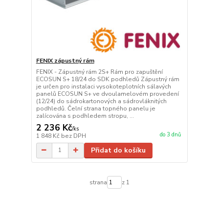
FENIX zápustný rám
FENIX - Zápustný rám 2S+ Rám pro zapuštění
ECOSUN S+ 18/24 do SDK podhledů Zápustný rám
je určen pro instalaci vysokoteplotních sálavých
panelů ECOSUN S+ ve dvoulamelovém provedení
(12/24) do sádrokartonových a sádrovláknitých
podhledů. Čelní strana topného panelu je
zalícována s podhledem stropu, ...
2 236 Kč
/
ks
do 3 dnů
1 848 Kč
bez DPH
Přidat do košíku
strana
z 1