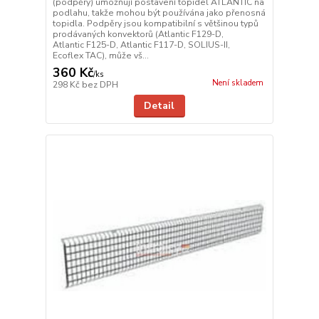
(podpěry) umožňují postavení topidel ATLANTIC na
podlahu, takže mohou být používána jako přenosná
topidla. Podpěry jsou kompatibilní s většinou typů
prodávaných konvektorů (Atlantic F129-D,
Atlantic F125-D, Atlantic F117-D, SOLIUS-II,
Ecoflex TAC), může vš...
360 Kč
/
ks
Není skladem
298 Kč
bez DPH
Detail