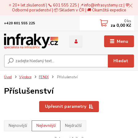
⭐ 20+ let zkušeností | 📞 601 555 225 | 📌
info@infrasystemy.cz
| 💬
Odborné poradenství | 📦 Skladem v ČR | 🚚 Okamžitá expedice
0
ks
+420 601 555 225
za
0,00 Kč
Menu
Hledat
Úvod
Výrobce
FENIX
Příslušenství
Příslušenství
Upřesnit parametry
Nejnovější
Nejlevnější
Nejdražší