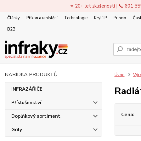
⭐ 20+ let zkušeností | 📞 601 55
Články
Příkon a umístění
Technologie
Krytí IP
Princip
Čast
B2B
NABÍDKA PRODUKTŮ
Úvod
Výr
Radiá
INFRAZÁŘIČE
Příslušenství
Cena:
Doplňkový sortiment
Grily