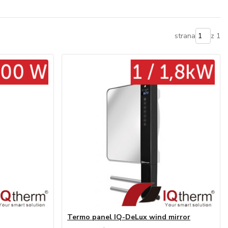
strana
z 1
Termo panel IQ-DeLux wind mirror