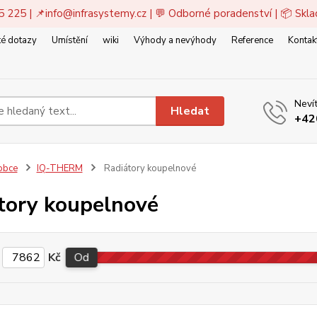
5 225 | 📌
info@infrasystemy.cz
| 💬 Odborné poradenství | 📦 Skl
é dotazy
Umístění
wiki
Výhody a nevýhody
Reference
Kontak
Nevít
Hledat
+42
obce
IQ-THERM
Radiátory koupelnové
tory koupelnové
Kč
Od