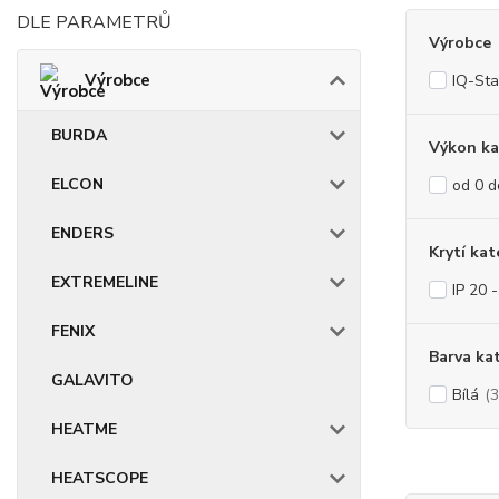
DLE PARAMETRŮ
Výrobce
Výrobce
IQ-Sta
BURDA
Výkon ka
ELCON
od 0 
ENDERS
Krytí kat
EXTREMELINE
IP 20 
FENIX
Barva ka
GALAVITO
Bílá
(3
HEATME
HEATSCOPE