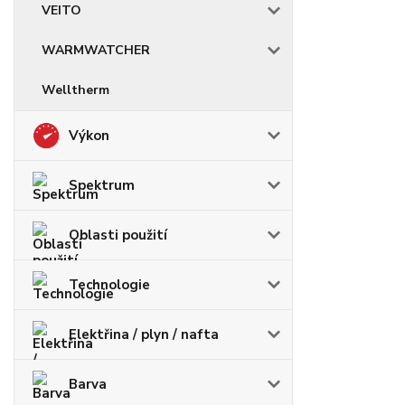
VEITO
WARMWATCHER
Welltherm
Výkon
Spektrum
Oblasti použití
Technologie
Elektřina / plyn / nafta
Barva