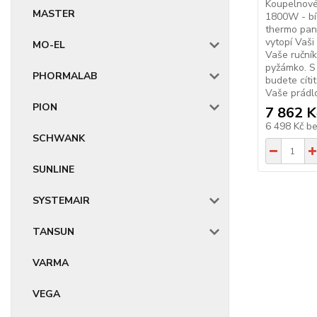
Koupelnové
MASTER
1800W - bí
thermo pan
vytopí Vaši
MO-EL
Vaše ručník
pyžámko. S
PHORMALAB
budete cíti
Vaše prádlo
PION
7 862 K
6 498 Kč
b
SCHWANK
SUNLINE
SYSTEMAIR
TANSUN
VARMA
VEGA