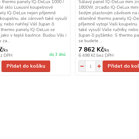
 thermo panely IQ-DeLux 1000 /
Sálavý panel IQ-DeLux mini zr
lé sklo Luxusní koupelnové
1800W, zrcadlo IQ-DeLux mini
ely IQ-DeLux nejen příjemně
šedým plastovým závěsem na r
 koupelnu, ale zároveň také vysuší
skleněné thermo panely IQ-De
y, nebo nahřejí Váš župan či
příjemně vytopí Vaši koupelnu,
 thermo panely IQ-DeLux se
také vysuší Vaše ručníky, nebo
t jako v teplé bavlnce. Budou Vás i
župan či pyžámko. S thermo p
 za...
se budete ...
č
7 862 Kč
/
ks
/
ks
do 3 dnů
ez DPH
6 498 Kč
bez DPH
Přidat do košíku
Přidat do ko