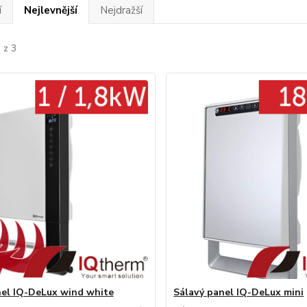
í
Nejlevnější
Nejdražší
 z 3
el IQ-DeLux wind white
Sálavý panel IQ-DeLux mini