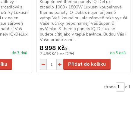
cadlový -
Koupelnové thermo panely IQ-DeLux -
 zrcadlový s
zrcadlo 1000 / 1800W Luxusní koupelnové
učníky Luxusní
thermo panely IQ-DeLux nejen příjemně
Lux nejen
vytopí Vaši koupelnu, ale zároveň také vysuší
 ale zároveň
Vaše ručníky, nebo nahřejí Váš župan či
 nahřejí Váš
pyžámko. S thermo panely IQ-DeLux se
anely IQ-DeLux
budete cítit jako v teplé bavlnce. Budou Vás i
Vaše prádlo zahř...
8 998 Kč
/
ks
do 3 dnů
do 3 dnů
7 436 Kč
bez DPH
šíku
Přidat do košíku
strana
z 1