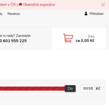
adem v ČR | 🚚 Okamžitá expedice
ty
Recenze
Přihlášení
e si rady? Zavolejte.
0
ks
za
0,00 Kč
0 601 555 225
Do
Kč