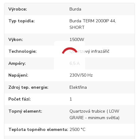
Výrobce
Burda
Typ topidla
Burda TERM 2000IP 44,
SHORT
Výkon
1500W
Technologie
Quartzový infrazářič
Ampéry
6,5 A
Napájení
230V/50 Hz
Zdroj tep. energie
Elektřina
Počet fází
1
Topný element
Quartzová trubice ( LOW
GRARE - minimum světla)
Teplota topného elementu
2500 °C