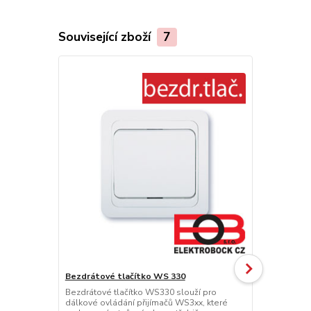
Související zboží
7
Bezdrátové tlačítko WS 330
Bezdrátové tlačítko WS330 slouží pro
Tansun regu
dálkové ovládání přijímačů WS3xx, které
Regulace vý