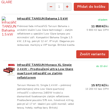
Přidat do košíku
Infrazářič TANSUN Bahama 1,5 kW
skladem
Prémiová řada infrazářičů Tansun Bahama s
11 858 Kč
/
ks
unikátní duální Low Glare technologií – zlatým
9 800 Kč
bez DPH
reflektorem a speciální Low Glare lampou pro
minimální záři. Kompaktní Bahama Single 1,5
kW, 2,8 kg, pokrytí 12 m², IP krytí. Elegance pro
restaurace, markýzy a VIP lounge. Britská kvalita.
Zvolit variantu
Infrazářič TANSUN Monaco XL Single
do 10 dní
2,4 kW – Prodloužený ultra Low Glare
quartzový infrazářič se zlatým
reflektorem
Tansun Monaco XL Single 2,4 kW – prémiový
15 972 Kč
/
ks
jednolampový ultra Low Glare quartzový
13 200 Kč
bez DPH
infrazářič s výkonnou 2400W trubicí a
diamantově fasetovaným zlatým reflektorem.
Prodloužené pouzdro 578 mm, hmotnost 4,6 kg,
pokrytí až 17 m². Ideální pro vyšší montáž, velké
terasy, hotely, rooftop bary. Britský.