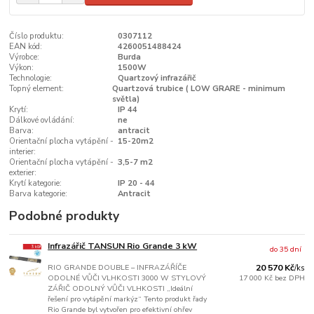
Číslo produktu:
0307112
EAN kód:
4260051488424
Výrobce:
Burda
Výkon:
1500W
Technologie:
Quartzový infrazářič
Topný element:
Quartzová trubice ( LOW GRARE - minimum
světla)
Krytí:
IP 44
Dálkové ovládání:
ne
Barva:
antracit
Orientační plocha vytápění -
15-20m2
interier:
Orientační plocha vytápění -
3,5-7 m2
exterier:
Krytí kategorie:
IP 20 - 44
Barva kategorie:
Antracit
Podobné produkty
Infrazářič TANSUN Rio Grande 3 kW
do 35 dní
RIO GRANDE DOUBLE – INFRAZÁŘÍČE
20 570 Kč
/
ks
ODOLNÉ VŮČI VLHKOSTI 3000 W STYLOVÝ
17 000 Kč
bez DPH
ZÁŘIČ ODOLNÝ VŮČI VLHKOSTI „Ideální
řešení pro vytápění markýz“ Tento produkt řady
Rio Grande byl vytvořen pro efektivní ohřev