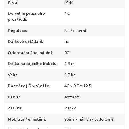
Krytí
IP 44
Do velmi prašného
NE
prostředí
Regulace
Ne / externí
Dálkové ovládání
ne
Orientační úhel sálání
90°
Délka napájecího kabelu
1,9 m
Váha
1,7 Kg
Rozměry ( Š x V x H)
46 x 9,5 x 12,5
Barva
antracit
Záruka
2 roky
Mobilita / umístění
stěna - náklon / vodorovně