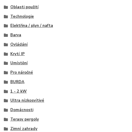
Oblasti použití
Technologie
Elektřina / plyn / nafta
Barva
Ovládání
Krytí IP
Umístění
Pro náročné
BURDA
1 - 2 kW
Ultra nízkosvítivé
Domácnosti
Terasy pergoly
Zimní zahrady