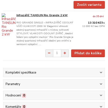
Zvolit variantu
Infrazářič TANSUN Rio Grande 2 kW
do 35 dní
RIO GRANDE SINGLE – INFRAZÁŘIČ ODOLNÝ
13 310 Kč
/
ks
VŮČI VLHKOSTI 2000 W Elegantní vlhkosti
11 000 Kč
bez DPH
odolný quartzový infrazářič s nízkou svítivostí
STYLOVÝ, VLHKOSTI ODOLNÝ ZÁŘIČ „Ideální
řešení pro vytápění markýz“ Rio Grande Single je
stylový quartzový infrazářič ideální pro vnitřní a
venkovní vytápění. ...
Přidat do košíku
Kompletní specifikace
Parametry
Hodnocení
0
Komentáře
0