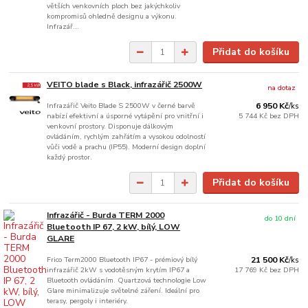
větších venkovních ploch bez jakýchkoliv
kompromisů ohledně designu a výkonu.
Infrazář...
Přidat do košíku
VEITO blade s Black, infrazářič 2500W
na dotaz
Infrazářič Veito Blade S 2500W v černé barvě
6 950 Kč
/
ks
nabízí efektivní a úsporné vytápění pro vnitřní i
5 744 Kč
bez DPH
venkovní prostory. Disponuje dálkovým
ovládáním, rychlým zahřátím a vysokou odolností
vůči vodě a prachu (IP55). Moderní design doplní
každý prostor.
Přidat do košíku
Infrazářič - Burda TERM 2000
do 10 dní
Bluetooth IP 67, 2 kW, bílý, LOW
GLARE
Frico Term2000 Bluetooth IP67 - prémiový bílý
21 500 Kč
/
ks
infrazářič 2kW s vodotěsným krytím IP67 a
17 769 Kč
bez DPH
Bluetooth ovládáním. Quartzová technologie Low
Glare minimalizuje světelné záření. Ideální pro
terasy, pergoly i interiéry.