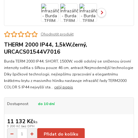
Ohodnotit produkt
THERM 2000 IP44, 1,5kW,černý,
URCACS01544V7016
Burda TERM 2000 IP44, SHORT, 1500W, vodě odolný se sníženou úrovní
intenzity světla s šířkou pouze 46 cm, antracit Nejmodernější technologie
Díky špičkové technologii, nejlepšímu zpracování a elegantnímu
krátkému krytu z masivního hliníku nastavuje infrazářič řady TERM2000
COLOR S IP44 nejvyšší sta...
celý popis
Dostupnost
do 10 dní
11 132 Kč
/
ks
9 200 Kč
bez DPH
Přidat do košíku