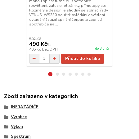
mohou spínat různé el. spotřebiče
nabízí výběr 
(osvětlení, žaluzie, el.zámky, přímotopy atd.).
které jsou n
Rozměry a design je shodný se spínači řady
téměř každé 
VENUS. WS330 použití: ovládání osvětlení
jedná o úspo
ovládání žaluzií spínání čerpadla zapnutí
možné, aby s
spotřebiče na ...
nebo by zářič
požadováno. 
502 Kč
490 Kč
3 630 Kč
/
ks
do 3 dnů
405 Kč
bez DPH
3 000 Kč
bez
Přidat do košíku
Zboží zařazeno v kategoriích
INFRAZÁŘIČE
Výrobce
Výkon
Spektrum