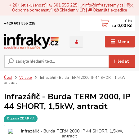
⭐ 20+ let zkušeností | 📞 601 555 225 | 📌
info@infrasystemy.cz
| 💬
Odborné poradenství | 📦 Skladem v ČR | 🚚 Okamžitá expedice
0
ks
+420 601 555 225
za
0,00 Kč
Menu
Hledat
Úvod
Výrobce
Infrazářič - Burda TERM 2000, IP 44 SHORT, 1,5kW,
antracit
Infrazářič - Burda TERM 2000, IP
44 SHORT, 1,5kW, antracit
Doprava ZDARMA