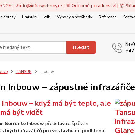
5 225 | 📌
info@infrasystemy.cz
| 💬 Odborné poradenství | 📦 Skl
é dotazy
Umístění
wiki
Výhody a nevýhody
Reference
Kontak
Nevít
Hledat
+42
obce
TANSUN
Inbouw
n Inbouw – zápustné infrazářič
Inbouw – když má být teplo, ale
emá být vidět
n Sorrento Inbouw
představuje špičku v
ustných infrazářičů pro vestavbu do podhledu
.