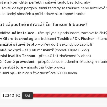
všem, kteří chtějí perfektní sálavé teplo bez toho, aby
rušovali design pergoly, zimní zahrady, restaurace nebo hotelové
ouze tenký rámeček a průhledové sklo topné trubice.
lit zápustné infrazářiče Tansun Inbouw?
viditelná instalace
– rám splyne s podhledem, zachováte čistý
w Glare technologie
s trubicemi
Toshiba / Dr. Fischer
– tlume
amžité sálavé teplo
– ohřev do 1 sekundy po zapnutí
oké pokrytí
– až
240 m² uvnitř
(model Triple 6 kW)
tská kvalita Tansun
– přes 40 let zkušeností v oboru
é i černé provedení
– přizpůsobí se moderním i klasickým inter
z ventilátoru
– absolutně tichý provoz
 údržby
– trubice s životností cca 5 000 hodin
Kč
Od