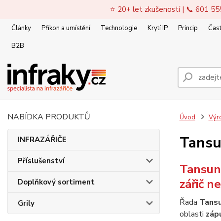
⭐ 20+ let zkušeností | 📞 601 55
Články
Příkon a umístění
Technologie
Krytí IP
Princip
Čast
B2B
NABÍDKA PRODUKTŮ
Úvod
Výr
Tansu
INFRAZÁŘIČE
Příslušenství
Tansun 
zářič n
Doplňkový sortiment
Řada
Tansu
Grily
oblasti
záp