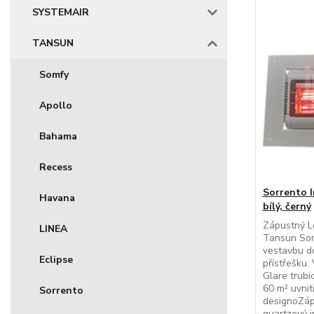
SYSTEMAIR
TANSUN
Somfy
Apollo
Bahama
Recess
Sorrento 
Havana
bílý, černý
Zápustný Lo
LINEA
Tansun Sor
vestavbu d
Eclipse
přístřešku. 
Glare trubic
60 m² uvnit
Sorrento
designoZáp
quartzový i