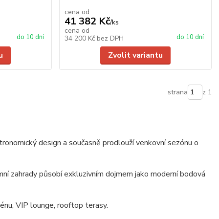
cena od
41 382 Kč
/
ks
cena od
do 10 dní
do 10 dní
34 200 Kč
bez DPH
u
Zvolit variantu
strana
z 1
stronomický design a současně prodlouží venkovní sezónu o
imní zahrady působí exkluzivním dojmem jako moderní bodová
zénu, VIP lounge, rooftop terasy.