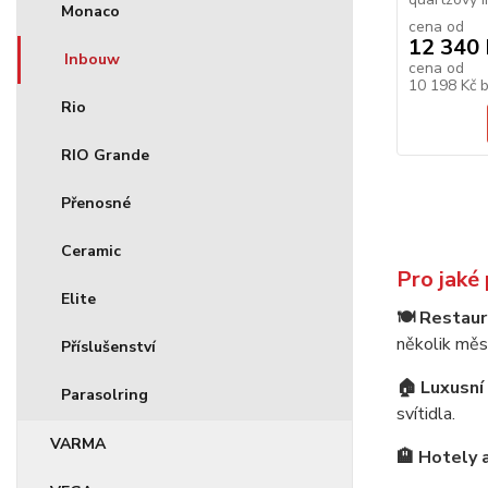
Monaco
cena od
12 340 
Inbouw
cena od
10 198 Kč
Rio
RIO Grande
Přenosné
Ceramic
Pro jaké
Elite
🍽️ Restau
několik měs
Příslušenství
🏠 Luxusní
Parasolring
svítidla.
VARMA
🏨 Hotely 