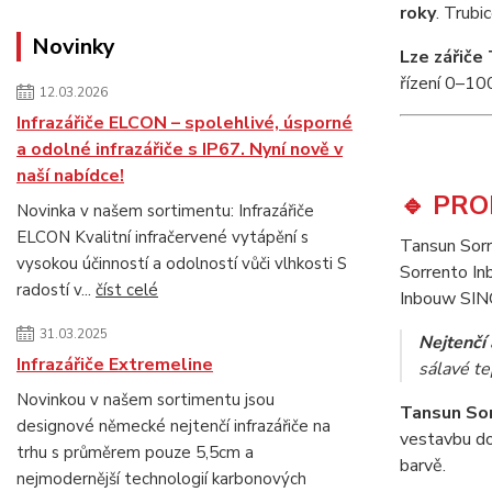
roky
. Trubi
Novinky
Lze zářiče
řízení 0–10
12.03.2026
Infrazářiče ELCON – spolehlivé, úsporné
a odolné infrazářiče s IP67. Nyní nově v
naší nabídce!
🔹 PRO
Novinka v našem sortimentu: Infrazářiče
ELCON Kvalitní infračervené vytápění s
Tansun Sorr
vysokou účinností a odolností vůči vlhkosti S
Sorrento In
radostí v...
číst celé
Inbouw SIN
31.03.2025
Nejtenčí 
Infrazářiče Extremeline
sálavé te
Novinkou v našem sortimentu jsou
Tansun Sor
designové německé nejtenčí infrazářiče na
vestavbu do 
trhu s průměrem pouze 5,5cm a
barvě.
nejmodernější technologií karbonových