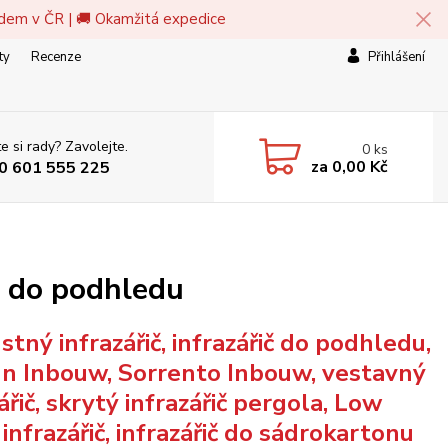
adem v ČR | 🚚 Okamžitá expedice
ty
Recenze
Přihlášení
e si rady? Zavolejte.
0
ks
za
0,00 Kč
0 601 555 225
e do podhledu