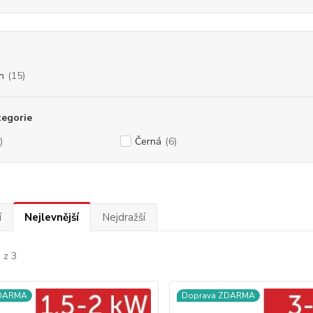
n
(15)
tegorie
)
Černá
(6)
í
Nejlevnější
Nejdražší
 z 3
ZDARMA
Doprava ZDARMA