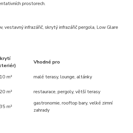
entativních prostorech.
krytí
Vhodné pro
xteriér)
 10 m²
malé terasy, lounge, altánky
 20 m²
restaurace, pergoly, větší terasy
gastronomie, rooftop bary, velké zimní
 35 m²
zahrady