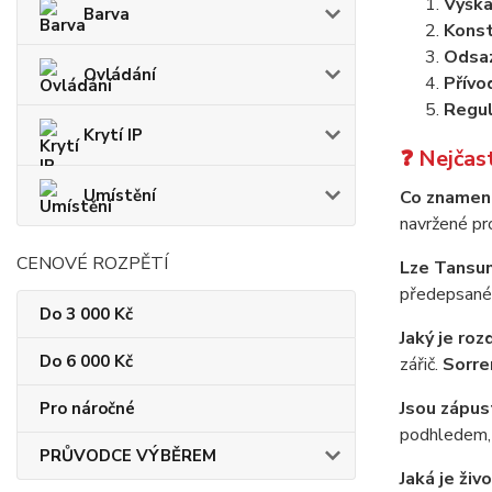
Výška
Barva
Konst
Odsaz
Ovládání
Přívo
Regul
Krytí IP
❓ Nejčast
Umístění
Co znamen
navržené pro
CENOVÉ ROZPĚTÍ
Lze Tansun
předepsané 
Do 3 000 Kč
Jaký je ro
Do 6 000 Kč
zářič.
Sorre
Jsou zápust
Pro náročné
podhledem, k
PRŮVODCE VÝBĚREM
Jaká je živ