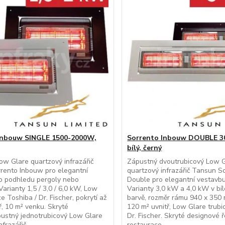
Inbouw SINGLE 1500-2000W,
Sorrento Inbouw DOUBLE 3
bílý, černý
w Glare quartzový infrazářič
Zápustný dvoutrubicový Low 
rento Inbouw pro elegantní
quartzový infrazářič Tansun S
o podhledu pergoly nebo
Double pro elegantní vestavb
Varianty 1,5 / 3,0 / 6,0 kW, Low
Varianty 3,0 kW a 4,0 kW v bíl
e Toshiba / Dr. Fischer, pokrytí až
barvě, rozměr rámu 940 x 350 
ř, 10 m² venku. Skryté
120 m² uvnitř, Low Glare trubi
ustný jednotrubicový Low Glare
Dr. Fischer. Skryté designové 
nfrazářič
restaurace.