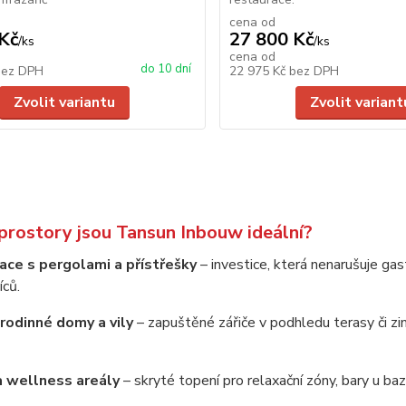
cena od
Kč
27 800 Kč
/
ks
/
ks
cena od
do 10 dní
bez DPH
22 975 Kč
bez DPH
Zvolit variantu
Zvolit variant
 prostory jsou Tansun Inbouw ideální?
race s pergolami a přístřešky
– investice, která nenarušuje ga
íců.
 rodinné domy a vily
– zapuštěné zářiče v podhledu terasy či z
a wellness areály
– skryté topení pro relaxační zóny, bary u ba