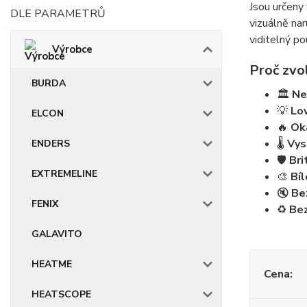
Jsou určeny 
DLE PARAMETRŮ
vizuálně na
viditelný p
Výrobce
Proč zvo
BURDA
🏛️
Ne
💡
Lo
ELCON
🔥
Ok
🌡️
Vys
ENDERS
🛡️
Bri
EXTREMELINE
🎨
Bíl
🔇
Be
FENIX
♻️
Bez
GALAVITO
HEATME
Cena:
HEATSCOPE