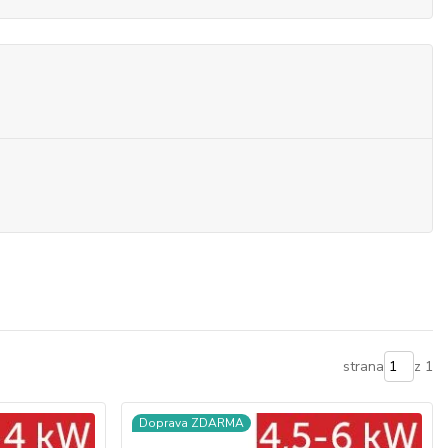
strana
z 1
Doprava ZDARMA