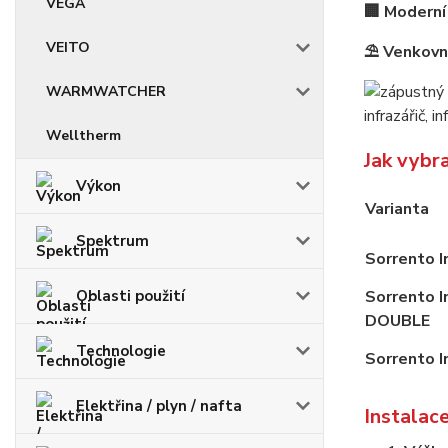
VEGA
🏢 Moderní
VEITO
⛱️ Venkovní
WARMWATCHER
Welltherm
Jak vybr
Výkon
Varianta
Spektrum
Sorrento 
Oblasti použití
Sorrento 
DOUBLE
Technologie
Sorrento 
Elektřina / plyn / nafta
Instalac