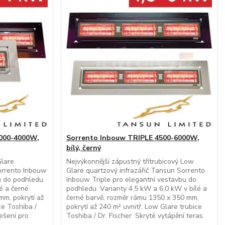
000-4000W,
Sorrento Inbouw TRIPLE 4500-6000W,
bílý, černý
Glare
Nejvýkonnější zápustný třítrubicový Low
orrento Inbouw
Glare quartzový infrazářič Tansun Sorrento
u do podhledu.
Inbouw Triple pro elegantní vestavbu do
é a černé
podhledu. Varianty 4,5 kW a 6,0 kW v bílé a
mm, pokrytí až
černé barvě, rozměr rámu 1350 x 350 mm,
ce Toshiba /
pokrytí až 240 m² uvnitř, Low Glare trubice
řešení pro
Toshiba / Dr. Fischer. Skryté vytápění teras.