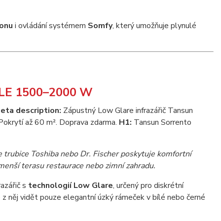
konu
i ovládání systémem
Somfy
, který umožňuje plynulé
GLE 1500–2000 W
eta description:
Zápustný Low Glare infrazářič Tansun
Pokrytí až 60 m². Doprava zdarma.
H1:
Tansun Sorrento
trubice Toshiba nebo Dr. Fischer poskytuje komfortní
 menší terasu restaurace nebo zimní zahradu.
razářič s
technologií Low Glare
, určený pro diskrétní
e z něj vidět pouze elegantní úzký rámeček v bílé nebo černé