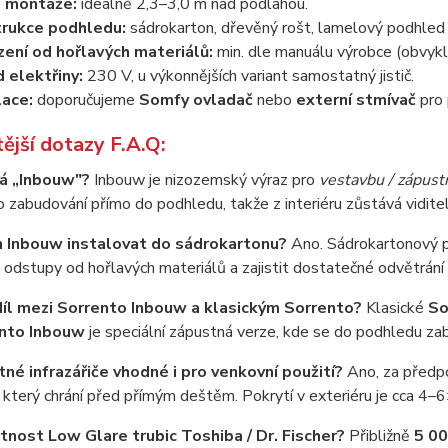
 montáže:
ideálně 2,3–3,0 m nad podlahou.
rukce podhledu:
sádrokarton, dřevěný rošt, lamelový podhled –
ení od hořlavých materiálů:
min. dle manuálu výrobce (obvyk
d elektřiny:
230 V, u výkonnějších variant samostatný jistič.
ace:
doporučujeme
Somfy ovladač
nebo
externí stmívač
pro 
ější dotazy F.A.Q:
á „Inbouw"?
Inbouw je nizozemský výraz pro
vestavbu / zápustn
 zabudování přímo do podhledu, takže z interiéru zůstává vidite
 Inbouw instalovat do sádrokartonu?
Ano. Sádrokartonový p
odstupy od hořlavých materiálů a zajistit dostatečné odvětrání 
zdíl mezi Sorrento Inbouw a klasickým Sorrento?
Klasické
So
nto Inbouw
je speciální zápustná verze, kde se do podhledu zab
né infrazářiče vhodné i pro venkovní použití?
Ano, za předpo
terý chrání před přímým deštěm. Pokrytí v exteriéru je cca 4–6×
otnost Low Glare trubic Toshiba / Dr. Fischer?
Přibližně
5 00