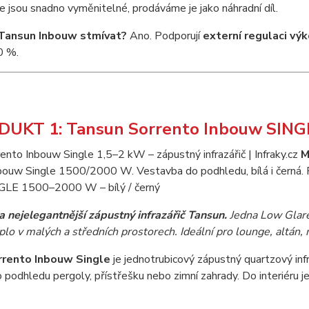
ce jsou snadno vyměnitelné, prodáváme je jako náhradní díl.
 Tansun Inbouw stmívat?
Ano. Podporují
externí regulaci vý
0 %.
DUKT 1: Tansun Sorrento Inbouw SIN
ento Inbouw Single 1,5–2 kW – zápustný infrazářič | Infraky.cz
M
bouw Single 1500/2000 W. Vestavba do podhledu, bílá i černá. 
GLE 1500–2000 W – bílý / černý
a nejelegantnější zápustný infrazářič Tansun.
Jedna Low Glare 
plo v malých a středních prostorech. Ideální pro lounge, altán,
rento Inbouw Single
je jednotrubicový zápustný quartzový inf
podhledu pergoly, přístřešku nebo zimní zahrady. Do interiéru j