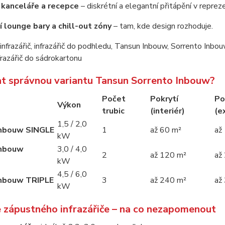
 kanceláře a recepce
– diskrétní a elegantní přitápění v reprez
 lounge bary a chill-out zóny
– tam, kde design rozhoduje.
at správnou variantu Tansun Sorrento Inbouw?
Počet
Pokrytí
Po
Výkon
trubic
(interiér)
(e
1,5 / 2,0
Inbouw SINGLE
1
až 60 m²
až
kW
Inbouw
3,0 / 4,0
2
až 120 m²
až
kW
4,5 / 6,0
Inbouw TRIPLE
3
až 240 m²
až
kW
e zápustného infrazářiče – na co nezapomenout