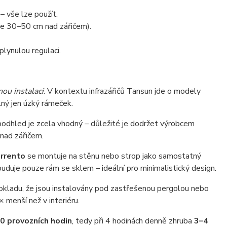
 vše lze použít.
le 30–50 cm nad zářičem).
plynulou regulaci.
ou instalaci
. V kontextu infrazářičů Tansun jde o modely
lný jen úzký rámeček.
odhled je zcela vhodný – důležité je dodržet výrobcem
nad zářičem.
rrento
se montuje na stěnu nebo strop jako samostatný
uduje pouze rám se sklem – ideální pro minimalistický design.
kladu, že jsou instalovány pod zastřešenou pergolou nebo
 menší než v interiéru.
0 provozních hodin
, tedy při 4 hodinách denně zhruba
3–4