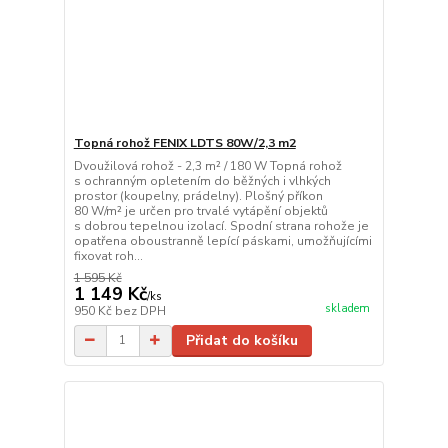
Topná rohož FENIX LDTS 80W/2,3 m2
Dvoužilová rohož - 2,3 m² / 180 W Topná rohož
s ochranným opletením do běžných i vlhkých
prostor (koupelny, prádelny). Plošný příkon
80 W/m² je určen pro trvalé vytápění objektů
s dobrou tepelnou izolací. Spodní strana rohože je
opatřena oboustranně lepící páskami, umožňujícími
fixovat roh...
1 595 Kč
1 149 Kč
/
ks
skladem
950 Kč
bez DPH
Přidat do košíku