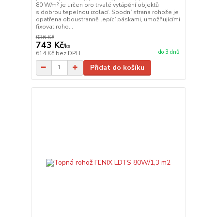
80 W/m² je určen pro trvalé vytápění objektů
s dobrou tepelnou izolací. Spodní strana rohože je
opatřena oboustranně lepící páskami, umožňujícími
fixovat roho...
936 Kč
743 Kč
/
ks
do 3 dnů
614 Kč
bez DPH
Přidat do košíku