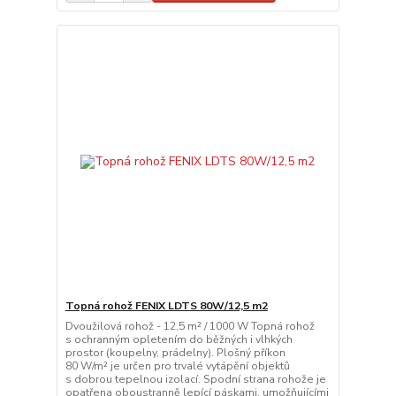
Topná rohož FENIX LDTS 80W/12,5 m2
Dvoužilová rohož - 12,5 m² / 1000 W Topná rohož
s ochranným opletením do běžných i vlhkých
prostor (koupelny, prádelny). Plošný příkon
80 W/m² je určen pro trvalé vytápění objektů
s dobrou tepelnou izolací. Spodní strana rohože je
opatřena oboustranně lepící páskami, umožňujícími