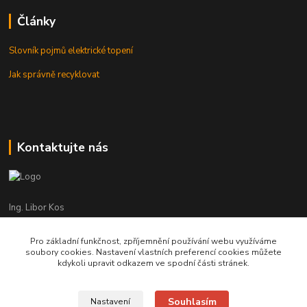
Články
Slovník pojmů elektrické topení
Jak správně recyklovat
Kontaktujte nás
Ing. Libor Kos
+420 601 555 225
(Po-Pá: 8-17:00 hod.)
Pro základní funkčnost, zpříjemnění používání webu využíváme
soubory cookies. Nastavení vlastních preferencí cookies můžete
info@infrasystemy.cz
kdykoli upravit odkazem ve spodní části stránek.
Souhlasím
Nastavení