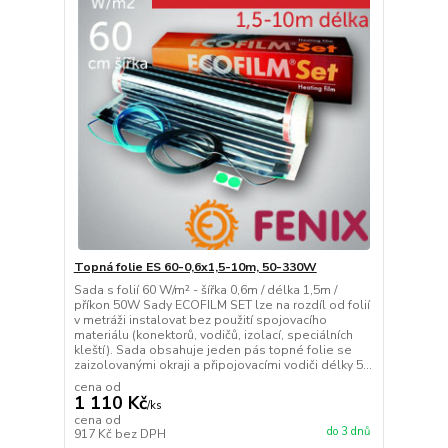
Topná folie ES 60-0,6x1,5-10m, 50-330W
Sada s folií 60 W/m² - šířka 0,6m / délka 1,5m /
příkon 50W Sady ECOFILM SET lze na rozdíl od folií
v metráži instalovat bez použití spojovacího
materiálu (konektorů, vodičů, izolací, speciálních
kleští). Sada obsahuje jeden pás topné folie se
zaizolovanými okraji a připojovacími vodiči délky 5...
cena od
1 110 Kč
/
ks
cena od
do 3 dnů
917 Kč
bez DPH