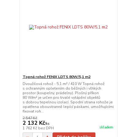
Topná rohož FENIX LDTS 80W/5,1 m2
Dvoužilová rohož - 5,1 m² / 410 W Topná rohož
s ochranným opletením do běžných i vlhkých
prostor (koupelny, prádelny). Plošný příkon
80 W/m² je určen pro trvalé vytápění objektů
s dobrou tepelnou izolací. Spodní strana rohože je
opatřena oboustranně lepící páskami, umožňujícími
fixovat roh...
2 547 Kč
2 132 Kč
/
ks
skladem
1 762 Kč
bez DPH