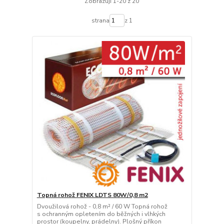
Zobrazuji 1-20 z 20
strana
z 1
Topná rohož FENIX LDTS 80W/0,8 m2
Dvoužilová rohož - 0,8 m² / 60 W Topná rohož
s ochranným opletením do běžných i vlhkých
prostor (koupelny, prádelny). Plošný příkon