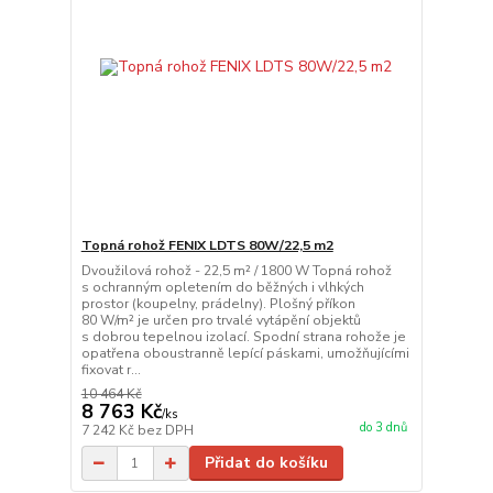
Topná rohož FENIX LDTS 80W/22,5 m2
Dvoužilová rohož - 22,5 m² / 1800 W Topná rohož
s ochranným opletením do běžných i vlhkých
prostor (koupelny, prádelny). Plošný příkon
80 W/m² je určen pro trvalé vytápění objektů
s dobrou tepelnou izolací. Spodní strana rohože je
opatřena oboustranně lepící páskami, umožňujícími
fixovat r...
10 464 Kč
8 763 Kč
/
ks
do 3 dnů
7 242 Kč
bez DPH
Přidat do košíku