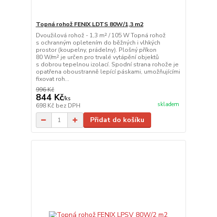
Topná rohož FENIX LDTS 80W/1,3 m2
Dvoužilová rohož - 1,3 m² / 105 W Topná rohož
s ochranným opletením do běžných i vlhkých
prostor (koupelny, prádelny). Plošný příkon
80 W/m² je určen pro trvalé vytápění objektů
s dobrou tepelnou izolací. Spodní strana rohože je
opatřena oboustranně lepící páskami, umožňujícími
fixovat roh...
996 Kč
844 Kč
/
ks
skladem
698 Kč
bez DPH
Přidat do košíku