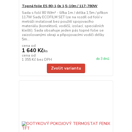
Topná folie ES 80-1,0x 1,5-10m / 117-780W
Sada s folií 80 W/m² - šířka 1m / délka 1,5m / příkon
117W Sady ECOFILM SET lze na rozdíl od folií v
metráži instalovat bez použití spojovacího
materiálu (konektorů, vodičů, izolací, speciálních
kleští). Sada obsahuje jeden pás topné folie se
zaizolovanými okraji a připojovacími vodiči délky
5m...
cena od
1 640 Kč
/
ks
cena od
do 3 dnů
1 355 Kč
bez DPH
Zvolit variantu