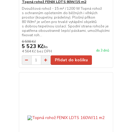
Topná rohož FENIX LDTS 80W/15 m2
Dvoužilová rohož - 15 m² / 1200 W Topná rohož
s ochranným opletením do běžných i vlhkých
prostor (koupelny, prádelny). Plošný příkon
80 W/m² je určen pro trvalé vytápění objektů
s dobrou tepelnou izolací. Spodní strana rohože je
opatřena oboustranně lepící páskami, umožňujícími
fixovat roh...
6 598 Kč
5 523 Kč
/
ks
do 3 dnů
4 564 Kč
bez DPH
Přidat do košíku