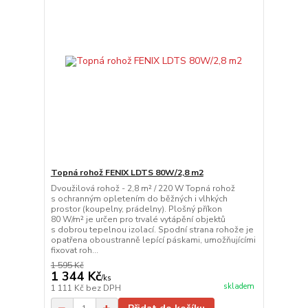
Topná rohož FENIX LDTS 80W/2,8 m2
Dvoužilová rohož - 2,8 m² / 220 W Topná rohož
s ochranným opletením do běžných i vlhkých
prostor (koupelny, prádelny). Plošný příkon
80 W/m² je určen pro trvalé vytápění objektů
s dobrou tepelnou izolací. Spodní strana rohože je
opatřena oboustranně lepící páskami, umožňujícími
fixovat roh...
1 595 Kč
1 344 Kč
/
ks
skladem
1 111 Kč
bez DPH