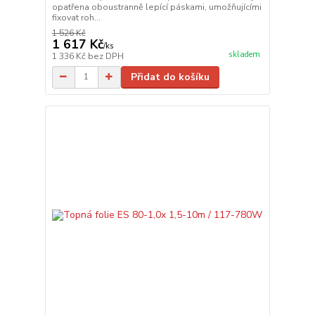
opatřena oboustranně lepící páskami, umožňujícími
fixovat roh...
1 526 Kč
1 617 Kč
/
ks
skladem
1 336 Kč
bez DPH
Přidat do košíku