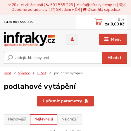
⭐ 20+ let zkušeností | 📞 601 555 225 | 📌
info@infrasystemy.cz
| 💬
Odborné poradenství | 📦 Skladem v ČR | 🚚 Okamžitá expedice
0
ks
+420 601 555 225
za
0,00 Kč
Menu
Hledat
Úvod
Výrobce
FENIX
podlahové vytápění
podlahové vytápění
Upřesnit parametry
Nejnovější
Nejlevnější
Nejdražší