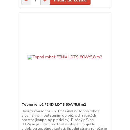
Přidat do košíku
Topná rohož FENIX LDTS 80W/5,8 m2
Dvoužilová rohož - 5,8 m² / 460 W Topná rohož
s ochranným opletením do běžných i vlhkých
prostor (koupelny, prádelny). Plošný příkon
80 W/m² je určen pro trvalé vytápění objektů
s dobrou tepelnou izolací. Spodní strana rohože je