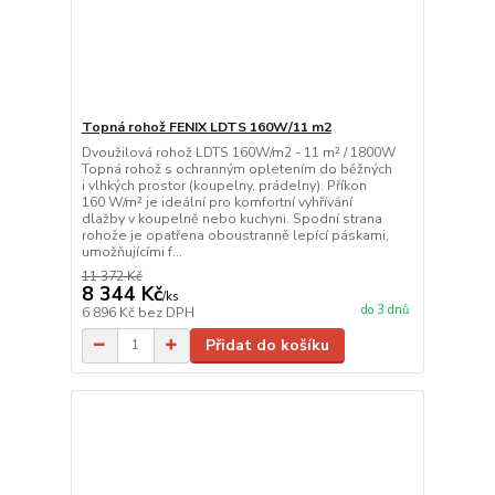
Topná rohož FENIX LDTS 160W/11 m2
Dvoužilová rohož LDTS 160W/m2 - 11 m² / 1800W
Topná rohož s ochranným opletením do běžných
i vlhkých prostor (koupelny, prádelny). Příkon
160 W/m² je ideální pro komfortní vyhřívání
dlažby v koupelně nebo kuchyni. Spodní strana
rohože je opatřena oboustranně lepící páskami,
umožňujícími f...
11 372 Kč
8 344 Kč
/
ks
do 3 dnů
6 896 Kč
bez DPH
Přidat do košíku