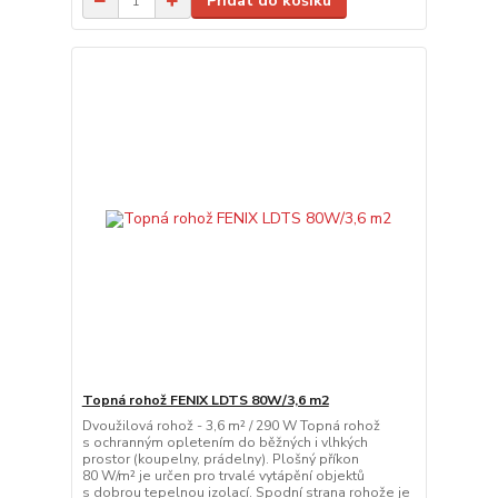
Přidat do košíku
Topná rohož FENIX LDTS 80W/3,6 m2
Dvoužilová rohož - 3,6 m² / 290 W Topná rohož
s ochranným opletením do běžných i vlhkých
prostor (koupelny, prádelny). Plošný příkon
80 W/m² je určen pro trvalé vytápění objektů
s dobrou tepelnou izolací. Spodní strana rohože je