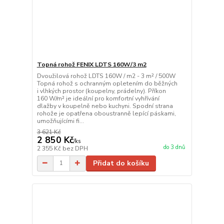
Topná rohož FENIX LDTS 160W/3 m2
Dvoužilová rohož LDTS 160W / m2 - 3 m² / 500W
Topná rohož s ochranným opletením do běžných
i vlhkých prostor (koupelny, prádelny). Příkon
160 W/m² je ideální pro komfortní vyhřívání
dlažby v koupelně nebo kuchyni. Spodní strana
rohože je opatřena oboustranně lepící páskami,
umožňujícími fi...
3 621 Kč
2 850 Kč
/
ks
do 3 dnů
2 355 Kč
bez DPH
Přidat do košíku