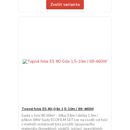
Zvolit variantu
Topná folie ES 80-0,6x 1,5-10m / 69-460W
Sada s folií 80 W/m² - šířka 0,6m / délka 1,5m /
příkon 69W Sady ECOFILM SET lze na rozdíl od folií
v metráži instalovat bez použití spojovacího
materiálu (konektorů, vodičů, izolací, speciálních