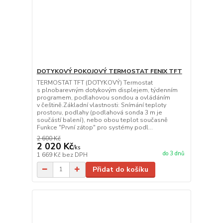
DOTYKOVÝ POKOJOVÝ TERMOSTAT FENIX TFT
TERMOSTAT TFT (DOTYKOVÝ) Termostat
s plnobarevným dotykovým displejem, týdenním
programem, podlahovou sondou a ovládáním
v češtině.Základní vlastnosti: Snímání teploty
prostoru, podlahy (podlahová sonda 3 m je
součástí balení), nebo obou teplot současně
Funkce "První zátop" pro systémy podl...
2 600 Kč
2 020 Kč
/
ks
do 3 dnů
1 669 Kč
bez DPH
Přidat do košíku