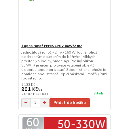
Topná rohož FENIX LPSV 80W/2 m2
Jednožilová rohož - 2 m² / 160 W Topná rohož
s ochranným opletením do běžných i vlhkých
prostor (koupelny, prádelny). Plošný příkon
80 W/m² je určen pro trvalé vytápění objektů
s dobrou tepelnou izolací. Spodní strana rohože je
opatřena oboustranně lepící páskami, umožňujícími
fixovat roho...
1 133 Kč
901 Kč
/
ks
skladem
745 Kč
bez DPH
Přidat do košíku