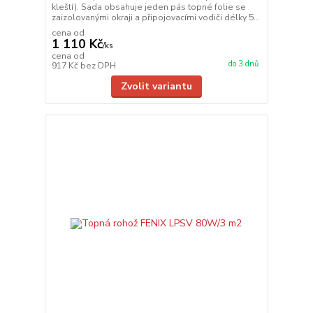
kleští). Sada obsahuje jeden pás topné folie se
zaizolovanými okraji a připojovacími vodiči délky 5...
cena od
1 110 Kč
/
ks
cena od
do 3 dnů
917 Kč
bez DPH
Zvolit variantu