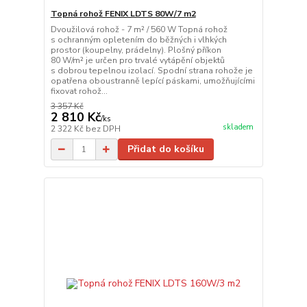
Topná rohož FENIX LDTS 80W/7 m2
Dvoužilová rohož - 7 m² / 560 W Topná rohož
s ochranným opletením do běžných i vlhkých
prostor (koupelny, prádelny). Plošný příkon
80 W/m² je určen pro trvalé vytápění objektů
s dobrou tepelnou izolací. Spodní strana rohože je
opatřena oboustranně lepící páskami, umožňujícími
fixovat rohož...
3 357 Kč
2 810 Kč
/
ks
skladem
2 322 Kč
bez DPH
Přidat do košíku