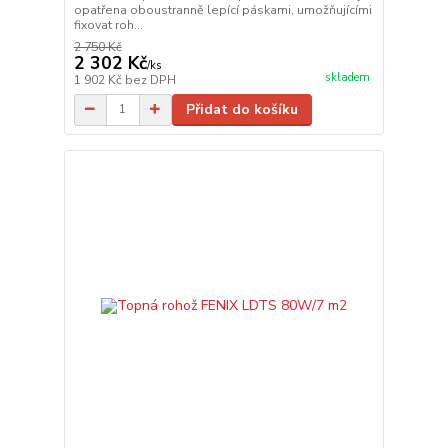
opatřena oboustranně lepící páskami, umožňujícími
fixovat roh...
2 750 Kč
2 302 Kč
/
ks
skladem
1 902 Kč
bez DPH
Přidat do košíku