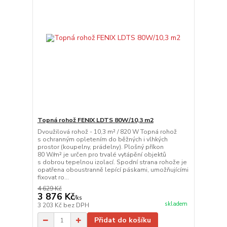
Topná rohož FENIX LDTS 80W/10,3 m2
Dvoužilová rohož - 10,3 m² / 820 W Topná rohož
s ochranným opletením do běžných i vlhkých
prostor (koupelny, prádelny). Plošný příkon
80 W/m² je určen pro trvalé vytápění objektů
s dobrou tepelnou izolací. Spodní strana rohože je
opatřena oboustranně lepící páskami, umožňujícími
fixovat ro...
4 629 Kč
3 876 Kč
/
ks
skladem
3 203 Kč
bez DPH
Přidat do košíku