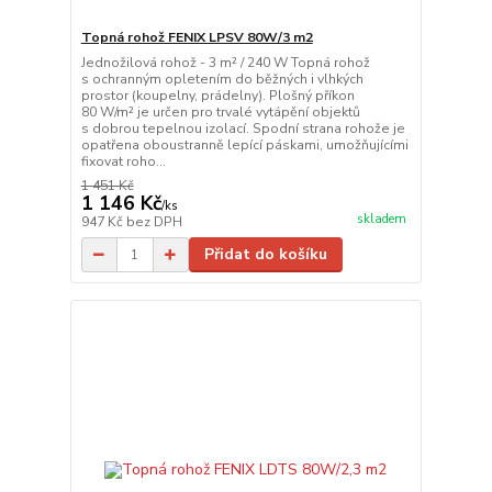
Topná rohož FENIX LPSV 80W/3 m2
Jednožilová rohož - 3 m² / 240 W Topná rohož
s ochranným opletením do běžných i vlhkých
prostor (koupelny, prádelny). Plošný příkon
80 W/m² je určen pro trvalé vytápění objektů
s dobrou tepelnou izolací. Spodní strana rohože je
opatřena oboustranně lepící páskami, umožňujícími
fixovat roho...
1 451 Kč
1 146 Kč
/
ks
skladem
947 Kč
bez DPH
Přidat do košíku