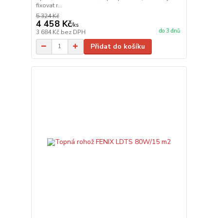
fixovat r...
5 324 Kč
4 458 Kč
/
ks
do 3 dnů
3 684 Kč
bez DPH
Přidat do košíku