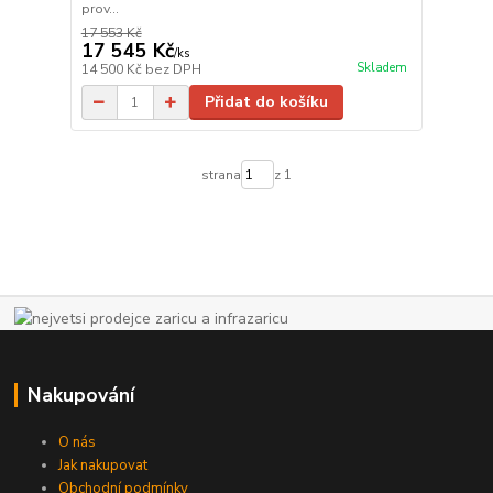
prov...
17 553 Kč
17 545 Kč
/
ks
Skladem
14 500 Kč
bez DPH
Přidat do košíku
strana
z 1
Nakupování
O nás
Jak nakupovat
Obchodní podmínky