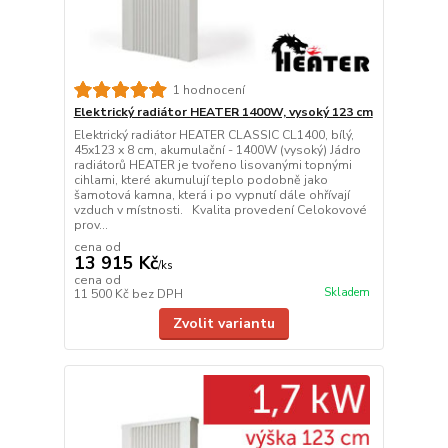
1 hodnocení
Elektrický radiátor HEATER 1400W, vysoký 123 cm
Elektrický radiátor HEATER CLASSIC CL1400, bílý,
45x123 x 8 cm, akumulační - 1400W (vysoký) Jádro
radiátorů HEATER je tvořeno lisovanými topnými
cihlami, které akumulují teplo podobně jako
šamotová kamna, která i po vypnutí dále ohřívají
vzduch v místnosti. Kvalita provedení Celokovové
prov...
cena od
13 915 Kč
/
ks
cena od
Skladem
11 500 Kč
bez DPH
Zvolit variantu