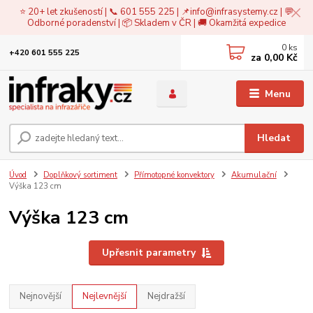
⭐ 20+ let zkušeností | 📞 601 555 225 | 📌
info@infrasystemy.cz
| 💬
Odborné poradenství | 📦 Skladem v ČR | 🚚 Okamžitá expedice
0
ks
+420 601 555 225
za
0,00 Kč
Menu
Hledat
Úvod
Doplňkový sortiment
Přímotopné konvektory
Akumulační
Výška 123 cm
Výška 123 cm
Upřesnit parametry
Nejnovější
Nejlevnější
Nejdražší