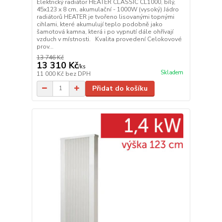
Elektrický radiátor HEATER CLASSIC CL1000, bílý,
45x123 x 8 cm, akumulační - 1000W (vysoký) Jádro
radiátorů HEATER je tvořeno lisovanými topnými
cihlami, které akumulují teplo podobně jako
šamotová kamna, která i po vypnutí dále ohřívají
vzduch v místnosti. Kvalita provedení Celokovové
prov...
13 746 Kč
13 310 Kč
/
ks
Skladem
11 000 Kč
bez DPH
Přidat do košíku