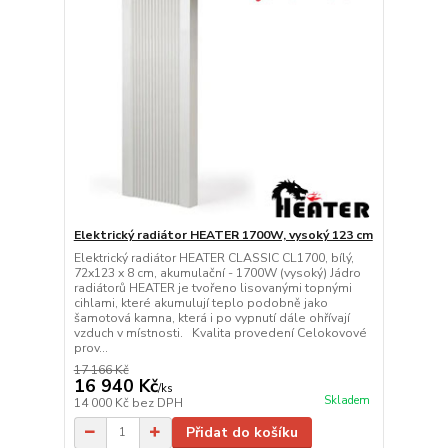
Elektrický radiátor HEATER 1700W, vysoký 123 cm
Elektrický radiátor HEATER CLASSIC CL1700, bílý,
72x123 x 8 cm, akumulační - 1700W (vysoký) Jádro
radiátorů HEATER je tvořeno lisovanými topnými
cihlami, které akumulují teplo podobně jako
šamotová kamna, která i po vypnutí dále ohřívají
vzduch v místnosti. Kvalita provedení Celokovové
prov...
17 166 Kč
16 940 Kč
/
ks
Skladem
14 000 Kč
bez DPH
Přidat do košíku