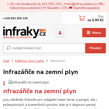
⭐ 20+ let zkušeností | 📞 601 555 225 | 📌
info@infrasystemy.cz
| 💬
Odborné poradenství | 📦 Skladem v ČR | 🚚 Okamžitá expedice
0
ks
+420 601 555 225
za
0,00 Kč
Menu
Hledat
Úvod
Elektřina / plyn / nafta
Zemní plyn
Infrazářiče na zemní plyn
I
nfrazářiče na zemní plyn
jsou ideálním řešením pro vytápění nejen teras a pergol, ale i
průmyslových a komerčních prostor, kde je k dispozici pevný