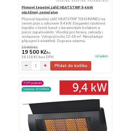
Plynový tepelný zářič HEATSTRIP 9,4 kW
nástěnný, zemní plyn
Plynový tepelný zářič HEATSTRIP TGH34WNEU na
zemní plyn s výkonem 9,4 kW. Elegantní nástěnné
topidlo v černé barvě s keramickým hořákem a
piezo zapalováním. Vhodný pro terasy, zahrady i
restaurace. Vytopí plochu 12–16 m². Nevyžaduje
připojení k elektřině. Doprava zdarma.
19 800 Kč
19 500 Kč
/
ks
skladem
16 116 Kč
bez DPH
Přidat do košíku
TOP produkt
Doprava ZDARMA