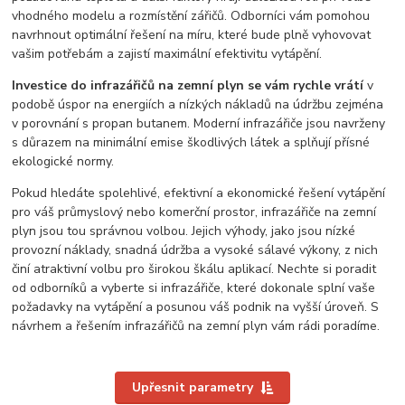
vhodného modelu a rozmístění zářičů. Odborníci vám pomohou
navrhnout optimální řešení na míru, které bude plně vyhovovat
vašim potřebám a zajistí maximální efektivitu vytápění.
Investice do infrazářičů na zemní plyn se vám rychle vrátí
v
podobě úspor na energiích a nízkých nákladů na údržbu zejména
v porovnání s propan butanem. Moderní infrazářiče jsou navrženy
s důrazem na minimální emise škodlivých látek a splňují přísné
ekologické normy.
Pokud hledáte spolehlivé, efektivní a ekonomické řešení vytápění
pro váš průmyslový nebo komerční prostor, infrazářiče na zemní
plyn jsou tou správnou volbou. Jejich výhody, jako jsou nízké
provozní náklady, snadná údržba a vysoké sálavé výkony, z nich
činí atraktivní volbu pro širokou škálu aplikací. Nechte si poradit
od odborníků a vyberte si infrazářiče, které dokonale splní vaše
požadavky na vytápění a posunou váš podnik na vyšší úroveň. S
návrhem a řešením infrazářičů na zemní plyn vám rádi poradíme.
Upřesnit parametry