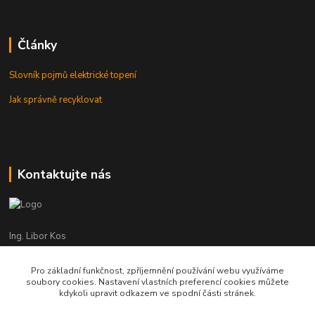
Články
Slovník pojmů elektrické topení
Jak správně recyklovat
Kontaktujte nás
Ing. Libor Kos
+420 601 555 225
(Po-Pá: 8-17:00 hod.)
Pro základní funkčnost, zpříjemnění používání webu využíváme
soubory cookies. Nastavení vlastních preferencí cookies můžete
info@infrasystemy.cz
kdykoli upravit odkazem ve spodní části stránek.