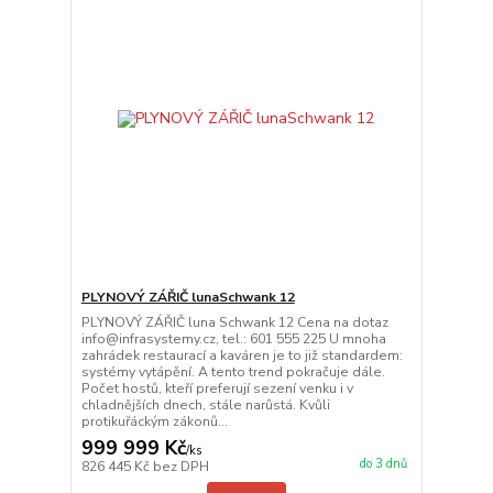
PLYNOVÝ ZÁŘIČ lunaSchwank 12
PLYNOVÝ ZÁŘIČ luna Schwank 12 Cena na dotaz
info@infrasystemy.cz, tel.: 601 555 225 U mnoha
zahrádek restaurací a kaváren je to již standardem:
systémy vytápění. A tento trend pokračuje dále.
Počet hostů, kteří preferují sezení venku i v
chladnějších dnech, stále narůstá. Kvůli
protikuřáckým zákonů...
999 999 Kč
/
ks
do 3 dnů
826 445 Kč
bez DPH