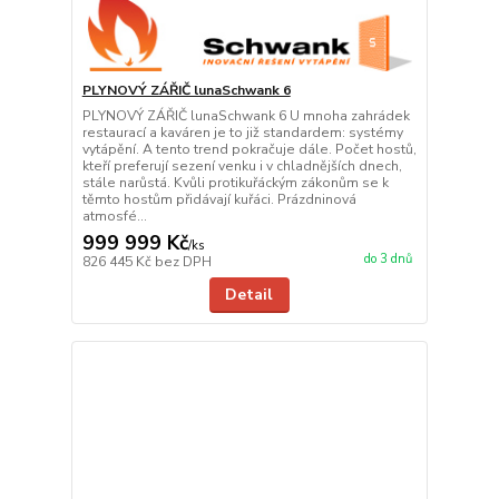
PLYNOVÝ ZÁŘIČ lunaSchwank 6
PLYNOVÝ ZÁŘIČ lunaSchwank 6 U mnoha zahrádek
restaurací a kaváren je to již standardem: systémy
vytápění. A tento trend pokračuje dále. Počet hostů,
kteří preferují sezení venku i v chladnějších dnech,
stále narůstá. Kvůli protikuřáckým zákonům se k
těmto hostům přidávají kuřáci. Prázdninová
atmosfé...
999 999 Kč
/
ks
do 3 dnů
826 445 Kč
bez DPH
Detail