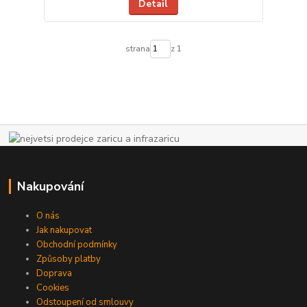
Detail
strana
z 1
Nakupování
O nás
Jak nakupovat
Obchodní podmínky
Způsoby platby
Doprava
Cookies
Odstoupení od smlouvy