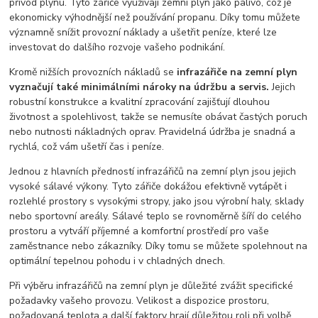
přívod plynu. Tyto zářiče využívají zemní plyn jako palivo, což je
ekonomicky výhodnější než používání propanu. Díky tomu můžete
významně snížit provozní náklady a ušetřit peníze, které lze
investovat do dalšího rozvoje vašeho podnikání.
Kromě nižších provozních nákladů se
infrazářiče na zemní plyn
vyznačují také minimálními nároky na údržbu a servis.
Jejich
robustní konstrukce a kvalitní zpracování zajišťují dlouhou
životnost a spolehlivost, takže se nemusíte obávat častých poruch
nebo nutnosti nákladných oprav. Pravidelná údržba je snadná a
rychlá, což vám ušetří čas i peníze.
Jednou z hlavních předností infrazářičů na zemní plyn jsou jejich
vysoké sálavé výkony. Tyto zářiče dokážou efektivně vytápět i
rozlehlé prostory s vysokými stropy, jako jsou výrobní haly, sklady
nebo sportovní areály. Sálavé teplo se rovnoměrně šíří do celého
prostoru a vytváří příjemné a komfortní prostředí pro vaše
zaměstnance nebo zákazníky. Díky tomu se můžete spolehnout na
optimální tepelnou pohodu i v chladných dnech.
Při výběru infrazářičů na zemní plyn je důležité zvážit specifické
požadavky vašeho provozu. Velikost a dispozice prostoru,
požadovaná teplota a další faktory hrají důležitou roli při volbě