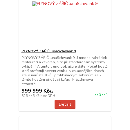
PLYNOVÝ ZÁŘIČ lunaSchwank 9
PLYNOVÝ ZÁŘIČ lunaSchwank 9 U mnoha zahrádek
restaurací a kaváren je to již standardem: systémy
vytápění. A tento trend pokračuje dále. Počet hostů,
kteří preferují sezení venku i v chladnějších dnech,
stále narůstá. Kvůli protikuřáckým zákonům se k
těmto hostům přidávají kuřáci. Prázdninová
atmosfé...
999 999 Kč
/
ks
do 3 dnů
826 445 Kč
bez DPH
Detail