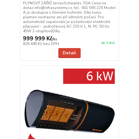
PLYNOVÝ ZÁŘIČ terrasSchwank+ 7/2A Cena na
dotaz info@infrasystemy.cz, tel.: 601 555 225 Model
A je dostupný s řízeným hořením. Díky tomu
plamen nezhasne ani při větrném počasí. Pro
automatické zapalování je požadování elektrické
připojení - jednofázový AC 230 V, L, N, PE, 50 Hz.
45W 2-stupňovýDíky...
999 999 Kč
/
ks
do 3 dnů
826 445 Kč
bez DPH
Detail