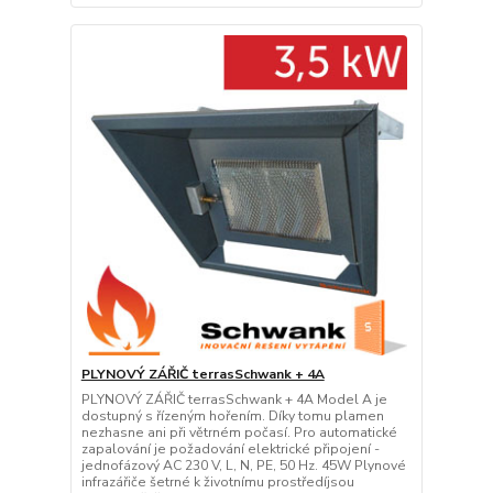
PLYNOVÝ ZÁŘIČ terrasSchwank + 4A
PLYNOVÝ ZÁŘIČ terrasSchwank + 4A Model A je
dostupný s řízeným hořením. Díky tomu plamen
nezhasne ani při větrném počasí. Pro automatické
zapalování je požadování elektrické připojení -
jednofázový AC 230 V, L, N, PE, 50 Hz. 45W Plynové
infrazářiče šetrné k životnímu prostředíjsou