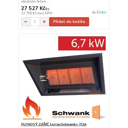
ideálním řešen...
27 527 Kč
/
ks
do 10 dní
22 750 Kč
bez DPH
Přidat do košíku
PLYNOVÝ ZÁŘIČ terrasSchwank+ 7/2A