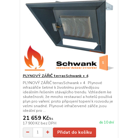
PLYNOVÝ ZÁŘIČ terrasSchwank + 4
PLYNOVÝ ZÁŘIČ terrasSchwank + 4 Plynové
infrazářiče šetrné k životnímu prostředíjsou
ideálním řešením stávajícího trendu. Vzhledem ke
skutečnosti, že mnoho restaurací a hotelů používá
plyn pro vaření, proto připojení topení k rozvodu je
velmi snadné. Plynové infračervené zářiče jsou
ideální pro ...
21 659 Kč
/
ks
do 10 dní
17 900 Kč
bez DPH
Přidat do košíku