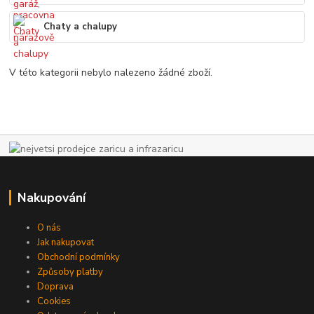
Chaty a chalupy
V této kategorii nebylo nalezeno žádné zboží.
Nakupování
O nás
Jak nakupovat
Obchodní podmínky
Způsoby platby
Doprava
Cookies