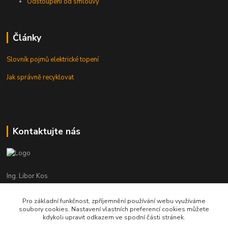
Odstoupení od smlouvy
Články
Slovník pojmů elektrické topení
Jak správně recyklovat
Kontaktujte nás
Ing. Libor Kos
+420 601 555 225
(Po-Pá: 8-17:00 hod.)
Pro základní funkčnost, zpříjemnění používání webu využíváme
soubory cookies. Nastavení vlastních preferencí cookies můžete
info@infrasystemy.cz
kdykoli upravit odkazem ve spodní části stránek.