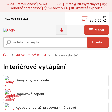
⭐ 20+ let zkušeností | 📞 601 555 225 | 📌
info@infrasystemy.cz
| 💬
Odborné poradenství | 📦 Skladem v ČR | 🚚 Okamžitá expedice
0
ks
+420 601 555 225
za
0,00 Kč
Menu
Hledat
Úvod
PRŮVODCE VÝBĚREM
Interiérové vytápění
Interiérové vytápění
Domy a byty - trvale
Doplňkové topení
Koupelna. garáž, pracovna - nárazově