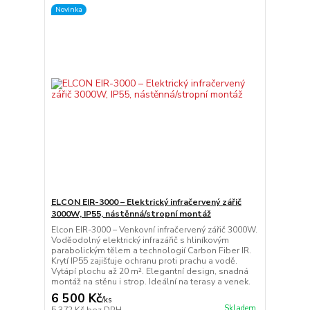
Novinka
ELCON EIR-3000 – Elektrický infračervený zářič
3000W, IP55, nástěnná/stropní montáž
Elcon EIR-3000 – Venkovní infračervený zářič 3000W.
Voděodolný elektrický infrazářič s hliníkovým
parabolickým tělem a technologií Carbon Fiber IR.
Krytí IP55 zajišťuje ochranu proti prachu a vodě.
Vytápí plochu až 20 m². Elegantní design, snadná
montáž na stěnu i strop. Ideální na terasy a venek.
6 500 Kč
/
ks
Skladem
5 372 Kč
bez DPH