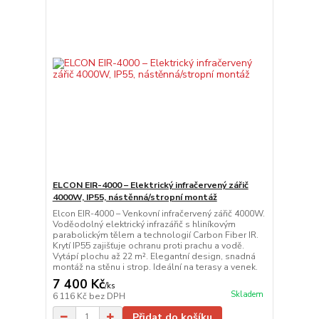
ELCON EIR-4000 – Elektrický infračervený zářič
4000W, IP55, nástěnná/stropní montáž
Elcon EIR-4000 – Venkovní infračervený zářič 4000W.
Voděodolný elektrický infrazářič s hliníkovým
parabolickým tělem a technologií Carbon Fiber IR.
Krytí IP55 zajišťuje ochranu proti prachu a vodě.
Vytápí plochu až 22 m². Elegantní design, snadná
montáž na stěnu i strop. Ideální na terasy a venek.
7 400 Kč
/
ks
Skladem
6 116 Kč
bez DPH
Přidat do košíku