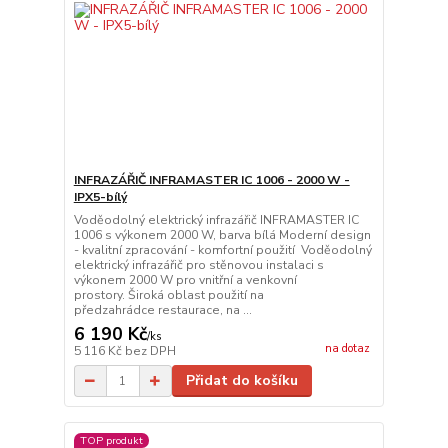
INFRAZÁŘIČ INFRAMASTER IC 1006 - 2000 W -
IPX5-bílý
Voděodolný elektrický infrazářič INFRAMASTER IC
1006 s výkonem 2000 W, barva bílá Moderní design
- kvalitní zpracování - komfortní použití Voděodolný
elektrický infrazářič pro stěnovou instalaci s
výkonem 2000 W pro vnitřní a venkovní
prostory. Široká oblast použití na
předzahrádce restaurace, na ...
6 190 Kč
/
ks
na dotaz
5 116 Kč
bez DPH
Přidat do košíku
TOP produkt