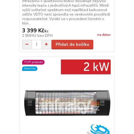
infrazářičů s quartzovou trubicí dosahuje nejvyšší
intenzity tepla z jednotlivých typů infrazářičů. Mírně
vyšší světelné spektrum než například karbonové
zářiče VEITO není zpravidla ve venkovním prostředí
rozpoznatelné. Vyrábí se v provedení černém s
hlin...
3 399 Kč
/
ks
na dotaz
2 809 Kč
bez DPH
Přidat do košíku
TOP produkt
Novinka