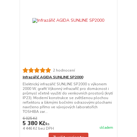
2 hodnocení
Infrazářič AGIDA SUNLINE SP2000
Elektrický infrazářič SUNLINE SP2000 s výkonem
2000 W, grafit Výkonný infrazaříč pro domácnost i
průmysl včetně využití do venkovních prostorů (krytí
IP23). Moderní konstrukce se zvětšenou plochou
reflektoru a šikmými bočními odrazovými plochami
navrženo přímo ve vývojových laboratořích
TOSHIBA zar...
6 025 Kč
5 380 Kč
/
ks
skladem
4 446 Kč
bez DPH