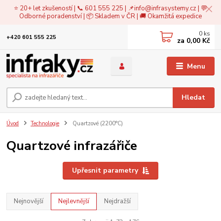
⭐ 20+ let zkušeností | 📞 601 555 225 | 📌
info@infrasystemy.cz
| 💬
Odborné poradenství | 📦 Skladem v ČR | 🚚 Okamžitá expedice
0
ks
+420 601 555 225
za
0,00 Kč
Menu
Hledat
Úvod
Technologie
Quartzové (2200°C)
Quartzové infrazářiče
Upřesnit parametry
Nejnovější
Nejlevnější
Nejdražší