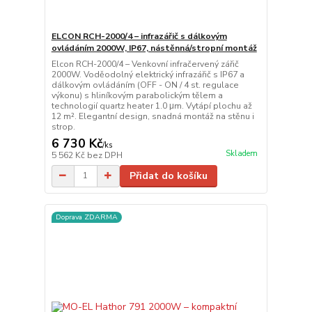
ELCON RCH-2000/4 – infrazářič s dálkovým
ovládáním 2000W, IP67, nástěnná/stropní montáž
Elcon RCH-2000/4 – Venkovní infračervený zářič
2000W. Voděodolný elektrický infrazářič s IP67 a
dálkovým ovládáním (OFF - ON / 4 st. regulace
výkonu) s hliníkovým parabolickým tělem a
technologií quartz heater 1.0 μm. Vytápí plochu až
12 m². Elegantní design, snadná montáž na stěnu i
strop.
6 730 Kč
/
ks
Skladem
5 562 Kč
bez DPH
Přidat do košíku
Doprava ZDARMA