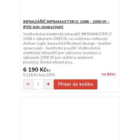
INFRAZÁŘIČ INFRAMASTER IC 1006 - 2000 W -
IPX5-bily-Amberlight
Voděodolný elektrický infrazářič INFRAMASTER IC
1006 s výkonem 2000 W, se sníženou svítivostí
Amber Light, barva bílá Moderní design - kvalitní
zpracování - komfortní použití Voděodolný
elektrický infrazářič pro stěnovou instalaci s
výkonem 2000 W pro vnitřní a venkovní
prostory. Široká oblast pou...
6 190 Kč
/
ks
na dotaz
5 116 Kč
bez DPH
Přidat do košíku