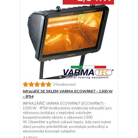
3 hodnocení
Infrazářič SE SKLEM VARMA ECOWRN/7 - 1300 W
- IP54
INFRAZÁŘIČ VARMA ECOWRN/7 (ECOWRN/7) -
1300 W - IP54 Voděodolný elektrický infrazářič pro
stěnovou instalaci s teplotně odolným
bezpečnostním sklem s výkonem 1300
W. Okamžité a přímé sálavé teplo, kdy není nutné
daný prostor předehřívat, poskytuje pohodlný a
ekonomický koncept vytápění.