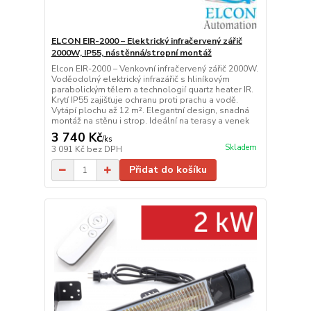
ELCON EIR-2000 – Elektrický infračervený zářič
2000W, IP55, nástěnná/stropní montáž
Elcon EIR-2000 – Venkovní infračervený zářič 2000W.
Voděodolný elektrický infrazářič s hliníkovým
parabolickým tělem a technologií quartz heater IR.
Krytí IP55 zajišťuje ochranu proti prachu a vodě.
Vytápí plochu až 12 m². Elegantní design, snadná
montáž na stěnu i strop. Ideální na terasy a venek
3 740 Kč
/
ks
Skladem
3 091 Kč
bez DPH
Přidat do košíku