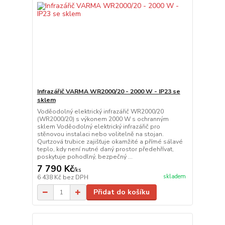
Infrazářič VARMA WR2000/20 - 2000 W - IP23 se
sklem
Voděodolný elektrický infrazářič WR2000/20
(WR2000/20) s výkonem 2000 W s ochranným
sklem Voděodolný elektrický infrazářič pro
stěnovou instalaci nebo volitelně na stojan.
Qurtzová trubice zajišťuje okamžité a přímé sálavé
teplo, kdy není nutné daný prostor předehřívat,
poskytuje pohodlný, bezpečný ...
7 790 Kč
/
ks
skladem
6 438 Kč
bez DPH
Přidat do košíku