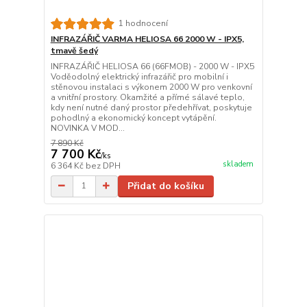
1 hodnocení
INFRAZÁŘIČ VARMA HELIOSA 66 2000 W - IPX5,
tmavě šedý
INFRAZÁŘIČ HELIOSA 66 (66FMOB) - 2000 W - IPX5
Voděodolný elektrický infrazářič pro mobilní i
stěnovou instalaci s výkonem 2000 W pro venkovní
a vnitřní prostory. Okamžité a přímé sálavé teplo,
kdy není nutné daný prostor předehřívat, poskytuje
pohodlný a ekonomický koncept vytápění.
NOVINKA V MOD...
7 890 Kč
7 700 Kč
/
ks
skladem
6 364 Kč
bez DPH
Přidat do košíku