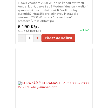
1006 s výkonem 2000 W , se sníženou svítivostí
Amber Light, barva šedá Moderní design - kvalitní
zpracování - komfortní použití Voděodolný
elektrický infrazářič pro stěnovou instalaci s
výkonem 2000 W pro vnitřní a venkovní
prostory. Široká oblast po...
6 190 Kč
/
ks
do 3 dnů
5 116 Kč
bez DPH
Přidat do košíku