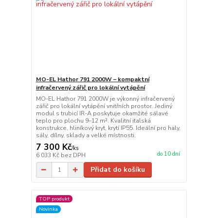
MO-EL Hathor 791 2000W – kompaktní
infračervený zářič pro lokální vytápění
MO-EL Hathor 791 2000W je výkonný infračervený
zářič pro lokální vytápění vnitřních prostor. Jediný
modul s trubicí IR-A poskytuje okamžité sálavé
teplo pro plochu 9–12 m². Kvalitní italská
konstrukce, hliníkový kryt, krytí IP55. Ideální pro haly,
sály, dílny, sklady a velké místnosti.
7 300 Kč
/
ks
do 10 dní
6 033 Kč
bez DPH
Přidat do košíku
TOP produkt
Novinka