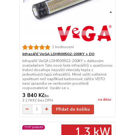
1 hodnocení
Infrazářič VeGA LDHR005G2-200KY + DO
Infrazářič VeGA LDHR005G2-200KY s dálkovým
ovaladačem Tato nová řada infrazářičů s quartzovou
trubicí dosahuje nejvyšší intenzity tepla z
jednotlivých typů infrazářičů. Mírně vyšší světelné
spektrum než například karbonové zářiče VEITO
není zpravidla ve venkovním prostředí
rozpoznatelné. Vyrábí se v...
3 840 Kč
/
ks
na dotaz
3 174 Kč
bez DPH
Přidat do košíku
TOP produkt