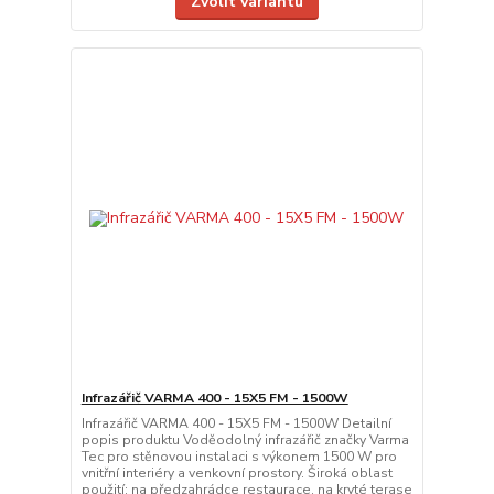
Zvolit variantu
Infrazářič VARMA 400 - 15X5 FM - 1500W
Infrazářič VARMA 400 - 15X5 FM - 1500W Detailní
popis produktu Voděodolný infrazářič značky Varma
Tec pro stěnovou instalaci s výkonem 1500 W pro
vnitřní interiéry a venkovní prostory. Široká oblast
použití: na předzahrádce restaurace, na kryté terase