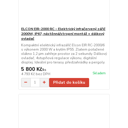
ELCON EIR-2000 RC – Elektrický infračervený zářič
2000W, IP67, nástěnná/stropní montáž + dálkový
ovladač
Kompaktní elektrický infrazářič Elcon EIR RC-2000/6
s výkonem 2000 W a krytím IP55. Zlatem potažené
vlákno 1,2 μm zahřeje prostor za 2 sekundy. Dálkový
ovladač, 4stupňová regulace výkonu, digitální
displej. Ideální pro terasy, předzahrádky a pergoly.
5 800 Kč
/
ks
Skladem
4 793 Kč
bez DPH
Přidat do košíku