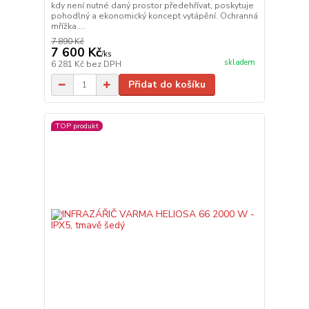
kdy není nutné daný prostor předehřívat, poskytuje
pohodlný a ekonomický koncept vytápění. Ochranná
mřížka....
7 890 Kč
7 600 Kč
/
ks
skladem
6 281 Kč
bez DPH
Přidat do košíku
TOP produkt