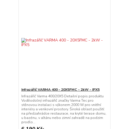
Infrazářič VARMA 400 - 20X5FMC - 2kW - IPX5
Infrazářič Varma 400/20X5 Detailní popis produktu
Voděodolný infrazářič značky Varma Tec pro
stěnovou instalaci s výkonem 2000 W pro vnitřní
interiéry a venkovní prostory. Široká oblast použití:
na předzahrádce restaurace, na kryté terase domu,
u bazénu, v altánu nebo zimní zahradě na podzim
prodlo...
6 190 Kč