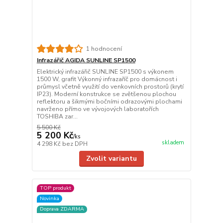
1 hodnocení
Infrazářič AGIDA SUNLINE SP1500
Elektrický infrazářič SUNLINE SP1500 s výkonem
1500 W, grafit Výkonný infrazaříč pro domácnost i
průmysl včetně využití do venkovních prostorů (krytí
IP23). Moderní konstrukce se zvětšenou plochou
reflektoru a šikmými bočními odrazovými plochami
navrženo přímo ve vývojových laboratořích
TOSHIBA zar...
5 500 Kč
5 200 Kč
/
ks
skladem
4 298 Kč
bez DPH
Zvolit variantu
TOP produkt
Novinka
Doprava ZDARMA