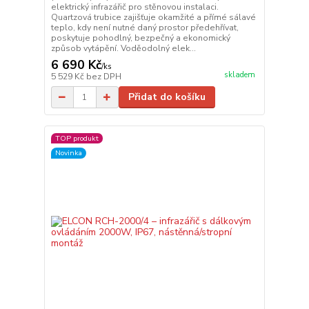
elektrický infrazářič pro stěnovou instalaci.
Quartzová trubice zajišťuje okamžité a přímé sálavé
teplo, kdy není nutné daný prostor předehřívat,
poskytuje pohodlný, bezpečný a ekonomický
způsob vytápění. Voděodolný elek...
6 690 Kč
/
ks
skladem
5 529 Kč
bez DPH
Přidat do košíku
TOP produkt
Novinka