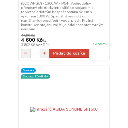
(ECOWRG/7) - 1300 W - IP54 Voděodolný
přenosný elektrický infrazářič se stojanem a
teplotně odolným bezpečnostním sklem s
výkonem 1300 W. Speciálně vyvinutý do
namáhaných prostředí - voda, prach. Pružná
konstrukce stojanu zajišťuje odolnost proti tvrdým
nárazům....
4 690 Kč
4 600 Kč
/
ks
skladem
3 802 Kč
bez DPH
Přidat do košíku
Novinka
Doprava ZDARMA