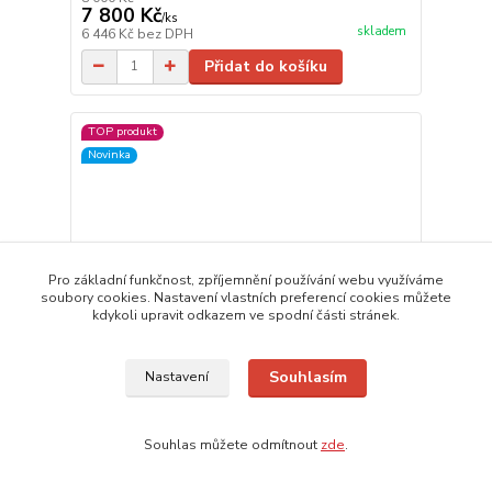
7 800 Kč
/
ks
skladem
6 446 Kč
bez DPH
Přidat do košíku
TOP produkt
Novinka
Pro základní funkčnost, zpříjemnění používání webu využíváme
soubory cookies. Nastavení vlastních preferencí cookies můžete
kdykoli upravit odkazem ve spodní části stránek.
Souhlasím
Nastavení
Souhlas můžete odmítnout
zde
.
ELCON RCH-2500/4 – infrazářič s dálkovým
ovládáním 2500W, IP67, nástěnná/stropní montáž