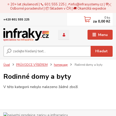
⭐ 20+ let zkušeností | 📞 601 555 225 | 📌
info@infrasystemy.cz
| 💬
Odborné poradenství | 📦 Skladem v ČR | 🚚 Okamžitá expedice
0
ks
+420 601 555 225
za
0,00 Kč
Menu
Hledat
Úvod
PRŮVODCE VÝBĚREM
homepage
Rodinné domy a byty
Rodinné domy a byty
V této kategorii nebylo nalezeno žádné zboží.