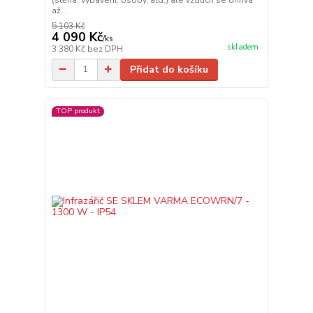
až...
5 103 Kč
4 090 Kč
/
ks
skladem
3 380 Kč
bez DPH
Přidat do košíku
TOP produkt