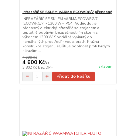
Infrazářič SE SKLEM VARMA ECOWRG/7 přenosný
INFRAZÁŘIČ SE SKLEM VARMA ECOWRG/7
(ECOWRG/7) - 1300 W - IP54 Voděodolný
přenosný elektrický infrazářič se stojanem a
teplotně odolným bezpečnostním sklem s
výkonem 1300 W. Speciálně vyvinutý do
namáhaných prostředí - voda, prach. Pružná
konstrukce stojanu zajišťuje odolnost proti tvrdým
nárazům....
4 690 Kč
4 600 Kč
/
ks
skladem
3 802 Kč
bez DPH
Přidat do košíku