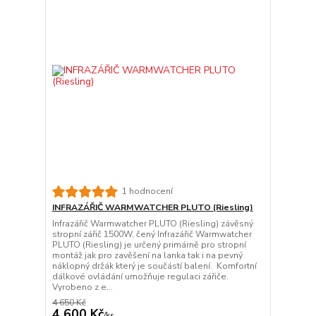
1 hodnocení
INFRAZÁŘIČ WARMWATCHER PLUTO (Riesling)
Infrazářič Warmwatcher PLUTO (Riesling) závěsný
stropní zářič 1500W, čený Infrazářič Warmwatcher
PLUTO (Riesling) je určený primárně pro stropní
montáž jak pro zavěšení na lanka tak i na pevný
náklopný držák který je součástí balení. Komfortní
dálkové ovládání umožňuje regulaci zářiče.
Vyrobeno z e...
4 650 Kč
4 600 Kč
/
ks