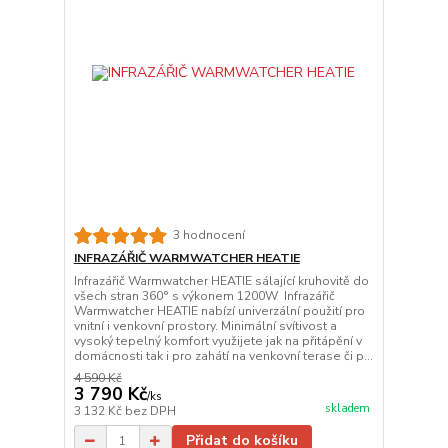
3 hodnocení
INFRAZÁŘIČ WARMWATCHER HEATIE
Infrazářič Warmwatcher HEATIE sálající kruhovitě do
všech stran 360° s výkonem 1200W Infrazářič
Warmwatcher HEATIE nabízí univerzální použití pro
vnitní i venkovní prostory. Minimální svítivost a
vysoký tepelný komfort využijete jak na přitápění v
domácnosti tak i pro zahátí na venkovní terase či p...
4 590 Kč
3 790 Kč
/
ks
skladem
3 132 Kč
bez DPH
Přidat do košíku