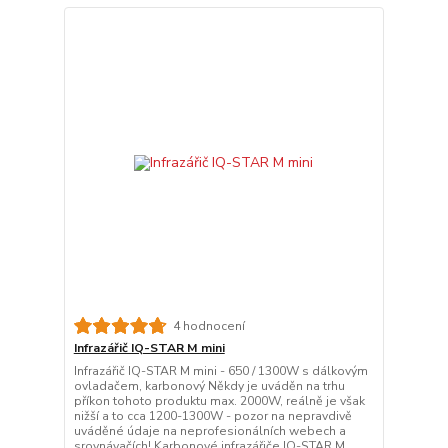
4 hodnocení
Infrazářič IQ-STAR M mini
Infrazářič IQ-STAR M mini - 650 / 1300W s dálkovým
ovladačem, karbonový Někdy je uváděn na trhu
příkon tohoto produktu max. 2000W, reálně je však
nižší a to cca 1200-1300W - pozor na nepravdivě
uváděné údaje na neprofesionálních webech a
srovnávačích! Karbonové infrazářiče IQ-STAR M