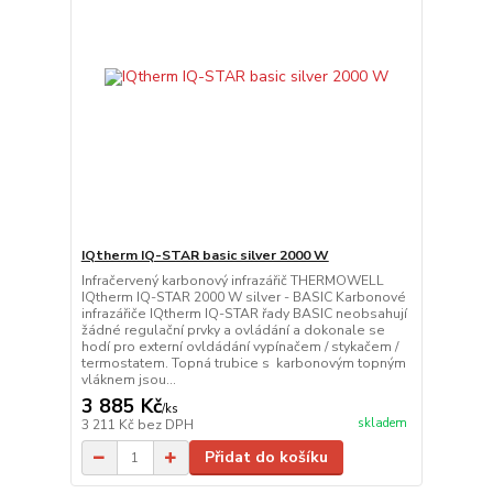
IQtherm IQ-STAR basic silver 2000 W
Infračervený karbonový infrazářič THERMOWELL
IQtherm IQ-STAR 2000 W silver - BASIC Karbonové
infrazářiče IQtherm IQ-STAR řady BASIC neobsahují
žádné regulační prvky a ovládání a dokonale se
hodí pro externí ovldádání vypínačem / stykačem /
termostatem. Topná trubice s karbonovým topným
vláknem jsou...
3 885 Kč
/
ks
skladem
3 211 Kč
bez DPH
Přidat do košíku