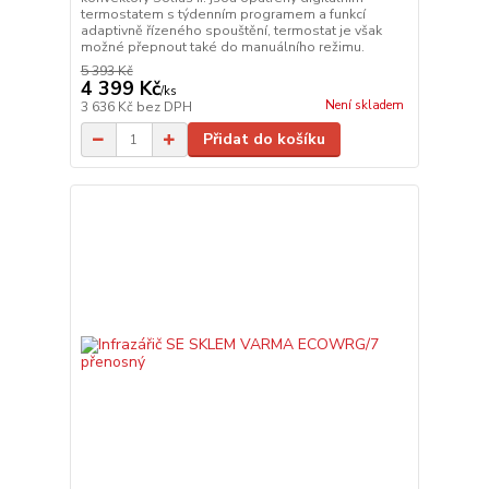
termostatem s týdenním programem a funkcí
adaptivně řízeného spouštění, termostat je však
možné přepnout také do manuálního režimu.
5 393 Kč
4 399 Kč
/
ks
Není skladem
3 636 Kč
bez DPH
Přidat do košíku