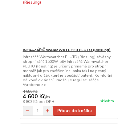
INFRAZÁŘIČ WARMWATCHER PLUTO (Riesling)
Infrazářič Warmwatcher PLUTO (Riesling) závěsný
stropní zářič 1500W, bílý Infrazářič Warmwatcher
PLUTO (Riesling) je určený primárně pro stropní
montáž jak pro zavěšení na lanka tak i na pevný
náklopný držák který je součástí balení. Komfortní
dálkové ovládání umožňuje regulaci zářiče.
Vyrobeno z e...
4 650 Kč
4 600 Kč
/
ks
skladem
3 802 Kč
bez DPH
Přidat do košíku