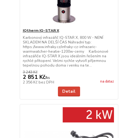
IQtherm IQ-STAR X
Karbonový infrazářič IQ-STAR X, 800 W - NENÍ
SKLADEM NA DELŠÍ ČAS Náhradní typ:
https://www.infraky.cz/infraky-cz-infrazaric-
warmwatcher-heatie-1200w-cerny Karbonové
infrazářiče IQ-STAR X jsou ideálním řešením na
rychlé přitopení. Velmi rychle vytvoří příjemnou
tepelnou pohodu doma i venku na te...
3 243 Kč
2 851 Kč
/
ks
na dotaz
2 356 Kč
bez DPH
Detail