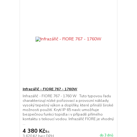
Infrazářič - FIORE 767 - 1760W
Infrazářič - FIORE 767 - 1760 W Tuto typovou řadu
charakterizují nízké pořizovací a provozní náklady,
vysoký tepelný výkon a doplňky, které přináší široké
možnosti použití. Krytí IP 65 navíc umožňuje
bezpečnou funkci topidla i v případě přímého
kontaktu s tekoucí vodou. Infrazářič FIORE je vhodný
...
4 380 Kč
/
ks
do 3 dnů
3 620 Kč
bez DPH