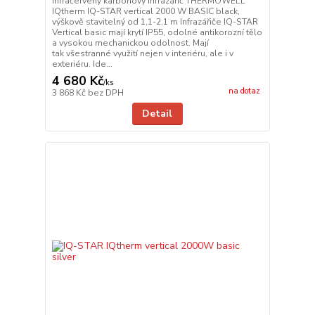
Infračervený karbonový infrazářič THERMOWELL
IQtherm IQ-STAR vertical 2000 W BASIC black,
výškově stavitelný od 1,1-2,1 m Infrazářiče IQ-STAR
Vertical basic mají krytí IP55, odolné antikorozní tělo
a vysokou mechanickou odolnost. Mají
tak všestranné využití nejen v interiéru, ale i v
exteriéru. Ide...
4 680 Kč
/
ks
na dotaz
3 868 Kč
bez DPH
Detail