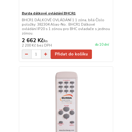
Burda dálkové ovládání BHCR1
BHCR1 DÁLKOVÉ OVLÁDÁNÍ 1 1 zóna, bílá Číslo
položky: 382304 Alias-No.: BHCR1 Dálkové
ovládání IP20 s 1 zónou pro BHC ovladače s jednou
zónou.
2 662 Kč
/
ks
do 10 dní
2 200 Kč
bez DPH
Přidat do košíku