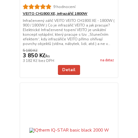
9 hodnocení
VEITO CH1800 XE, infrazářič 1800W
Infračervený zářič VEITO VEITO CH1800 XE - 1800W (
900 / 1800W ) Co je infrazářič VEITO a jak pracuje?
Elektrické Infračervené topení VEITO je unikátní
koncept vytápění, který pracuje s tzv. „Slunečním
efektem“, kdy infrazářiče VEITO přímo ohřívají
povrchy objektů (stěna, nábytek, lidi, atd.) a ne v...
5 180 Kč
3 850 Kč
/
ks
na dotaz
3 182 Kč
bez DPH
Detail