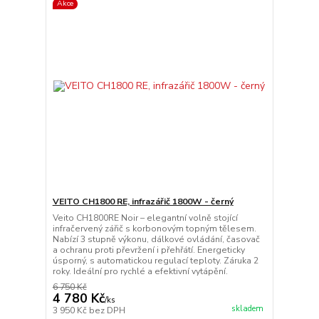
Akce
VEITO CH1800 RE, infrazářič 1800W - černý
Veito CH1800RE Noir – elegantní volně stojící
infračervený zářič s korbonovým topným tělesem.
Nabízí 3 stupně výkonu, dálkové ovládání, časovač
a ochranu proti převržení i přehřátí. Energeticky
úsporný, s automatickou regulací teploty. Záruka 2
roky. Ideální pro rychlé a efektivní vytápění.
6 750 Kč
4 780 Kč
/
ks
skladem
3 950 Kč
bez DPH