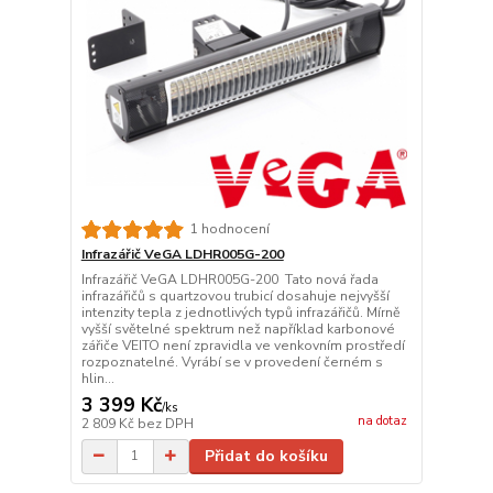
1 hodnocení
Infrazářič VeGA LDHR005G-200
Infrazářič VeGA LDHR005G-200 Tato nová řada
infrazářičů s quartzovou trubicí dosahuje nejvyšší
intenzity tepla z jednotlivých typů infrazářičů. Mírně
vyšší světelné spektrum než například karbonové
zářiče VEITO není zpravidla ve venkovním prostředí
rozpoznatelné. Vyrábí se v provedení černém s
hlin...
3 399 Kč
/
ks
na dotaz
2 809 Kč
bez DPH
Přidat do košíku