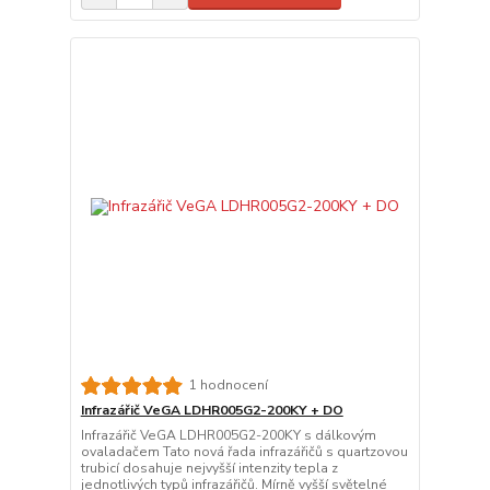
1 hodnocení
Infrazářič VeGA LDHR005G2-200KY + DO
Infrazářič VeGA LDHR005G2-200KY s dálkovým
ovaladačem Tato nová řada infrazářičů s quartzovou
trubicí dosahuje nejvyšší intenzity tepla z
jednotlivých typů infrazářičů. Mírně vyšší světelné