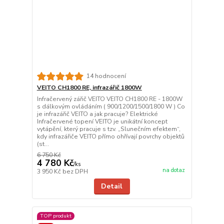
14 hodnocení
VEITO CH1800 RE, infrazářič 1800W
Infračervený zářič VEITO VEITO CH1800 RE - 1800W
s dálkovým ovládáním ( 900/1200/1500/1800 W ) Co
je infrazářič VEITO a jak pracuje? Elektrické
Infračervené topení VEITO je unikátní koncept
vytápění, který pracuje s tzv. „Slunečním efektem“,
kdy infrazářiče VEITO přímo ohřívají povrchy objektů
(st...
6 750 Kč
4 780 Kč
/
ks
na dotaz
3 950 Kč
bez DPH
Detail
TOP produkt