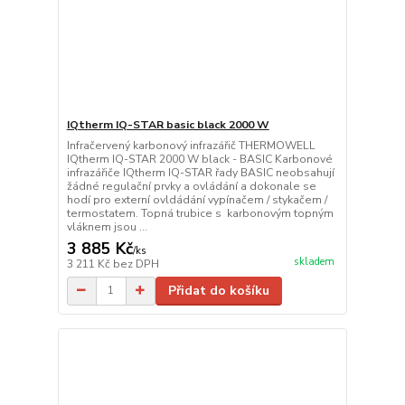
IQtherm IQ-STAR basic black 2000 W
Infračervený karbonový infrazářič THERMOWELL
IQtherm IQ-STAR 2000 W black - BASIC Karbonové
infrazářiče IQtherm IQ-STAR řady BASIC neobsahují
žádné regulační prvky a ovládání a dokonale se
hodí pro externí ovldádání vypínačem / stykačem /
termostatem. Topná trubice s karbonovým topným
vláknem jsou ...
3 885 Kč
/
ks
skladem
3 211 Kč
bez DPH
Přidat do košíku