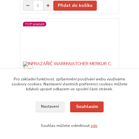
Přidat do košíku
TOP produkt
Pro základní funkčnost, zpříjemnění používání webu využíváme
soubory cookies. Nastavení vlastních preferencí cookies můžete
kdykoli upravit odkazem ve spodní části stránek.
Souhlasím
Nastavení
5 hodnocení
INFRAZÁŘIČ WARMWATCHER MERKUR C, černý
Souhlas můžete odmítnout
zde
.
Infrazářič Warmwatcher MERKUR C - závěsný,
1500W + LED světlo Závěsné topidlo Warmwatcher