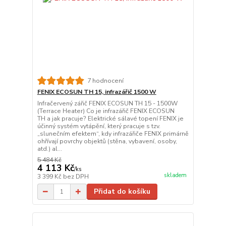
7 hodnocení
FENIX ECOSUN TH 15, infrazářič 1500 W
Infračervený zářič FENIX ECOSUN TH 15 - 1500W
(Terrace Heater) Co je infrazářič FENIX ECOSUN
TH a jak pracuje? Elektrické sálavé topení FENIX je
účinný systém vytápění, který pracuje s tzv.
„slunečním efektem“, kdy infrazářiče FENIX primárně
ohřívají povrchy objektů (stěna, vybavení, osoby,
atd.) al...
5 484 Kč
4 113 Kč
/
ks
skladem
3 399 Kč
bez DPH
Přidat do košíku