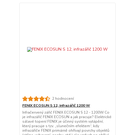
2 hodnocení
FENIX ECOSUN S 12, infrazářič 1200 W
Infračervený zářič FENIX ECOSUN S 12 - 1200W Co
je infrazářič FENIX ECOSUN a jak pracuje? Elektrické
sálavé topení FENIX je účinný systém vytápění,
který pracuje s tzv. „slunečním efektem“, kdy
infrazářiče FENIX primárně ohřívají povrchy objektů
(stěna, vybavení, osoby, atd.) ale vzduch se ohřívá