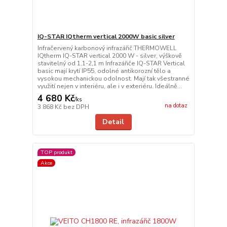
IQ-STAR IQtherm vertical 2000W basic silver
Infračervený karbonový infrazářič THERMOWELL
IQtherm IQ-STAR vertical 2000 W - silver, výškově
stavitelný od 1,1-2,1 m Infrazářiče IQ-STAR Vertical
basic mají krytí IP55, odolné antikorozní tělo a
vysokou mechanickou odolnost. Mají tak všestranné
využití nejen v interiéru, ale i v exteriéru. Ideálně...
4 680 Kč
/
ks
na dotaz
3 868 Kč
bez DPH
Detail
TOP produkt
Akce