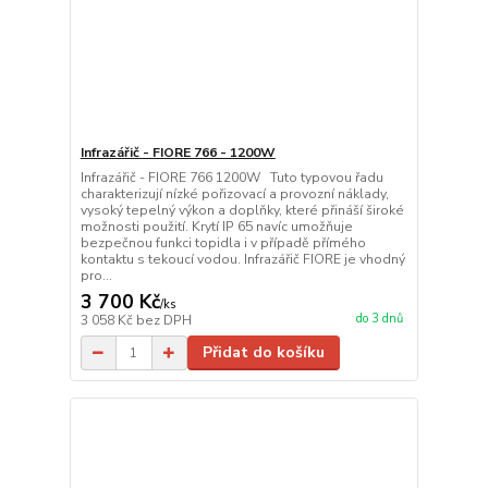
Infrazářič - FIORE 766 - 1200W
Infrazářič - FIORE 766 1200W Tuto typovou řadu
charakterizují nízké pořizovací a provozní náklady,
vysoký tepelný výkon a doplňky, které přináší široké
možnosti použití. Krytí IP 65 navíc umožňuje
bezpečnou funkci topidla i v případě přímého
kontaktu s tekoucí vodou. Infrazářič FIORE je vhodný
pro...
3 700 Kč
/
ks
do 3 dnů
3 058 Kč
bez DPH
Přidat do košíku