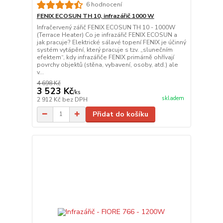
6 hodnocení
FENIX ECOSUN TH 10, infrazářič 1000 W
Infračervený zářič FENIX ECOSUN TH 10 - 1000W
(Terrace Heater) Co je infrazářič FENIX ECOSUN a
jak pracuje? Elektrické sálavé topení FENIX je účinný
systém vytápění, který pracuje s tzv. „slunečním
efektem“, kdy infrazářiče FENIX primárně ohřívají
povrchy objektů (stěna, vybavení, osoby, atd.) ale
v...
4 698 Kč
3 523 Kč
/
ks
skladem
2 912 Kč
bez DPH
Přidat do košíku