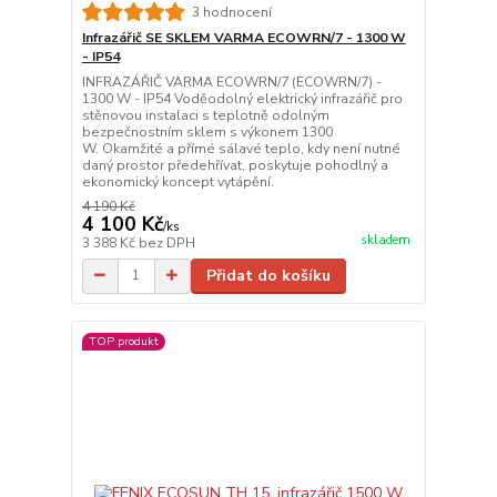
3 hodnocení
Infrazářič SE SKLEM VARMA ECOWRN/7 - 1300 W
- IP54
INFRAZÁŘIČ VARMA ECOWRN/7 (ECOWRN/7) -
1300 W - IP54 Voděodolný elektrický infrazářič pro
stěnovou instalaci s teplotně odolným
bezpečnostním sklem s výkonem 1300
W. Okamžité a přímé sálavé teplo, kdy není nutné
daný prostor předehřívat, poskytuje pohodlný a
ekonomický koncept vytápění.
4 190 Kč
4 100 Kč
/
ks
skladem
3 388 Kč
bez DPH
Přidat do košíku
TOP produkt