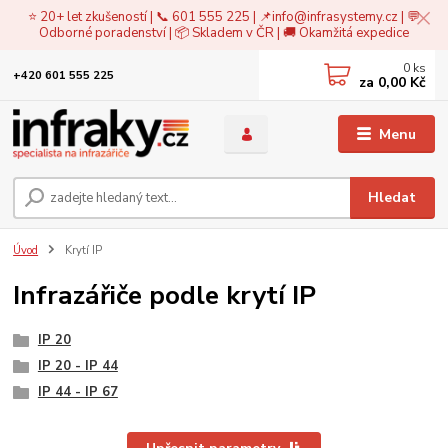
⭐ 20+ let zkušeností | 📞 601 555 225 | 📌
info@infrasystemy.cz
| 💬
Odborné poradenství | 📦 Skladem v ČR | 🚚 Okamžitá expedice
0
ks
+420 601 555 225
za
0,00 Kč
Menu
Hledat
Úvod
Krytí IP
Infrazářiče podle krytí IP
IP 20
IP 20 - IP 44
IP 44 - IP 67