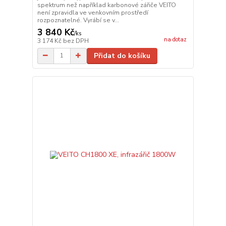
spektrum než například karbonové zářiče VEITO
není zpravidla ve venkovním prostředí
rozpoznatelné. Vyrábí se v...
3 840 Kč
/
ks
na dotaz
3 174 Kč
bez DPH
Přidat do košíku